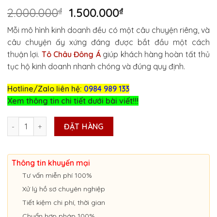
Giá
Giá
2.000.000
₫
1.500.000
₫
gốc
hiện
Mỗi mô hình kinh doanh đều có một câu chuyện riêng, và
là:
tại
câu chuyện ấy xứng đáng được bắt đầu một cách
2.000.000₫.
là:
thuận lợi.
Tô Châu Đông Á
giúp khách hàng hoàn tất thủ
1.500.000₫.
tục hộ kinh doanh nhanh chóng và đúng quy định.
Hotline/Zalo liên hệ:
0984 989 133
Xem thông tin chi tiết dưới bài viết!!!
DỊCH VỤ THÀNH LẬP HỘ KINH DOANH Ở CAO BẰNG số lượng
ĐẶT HÀNG
Thông tin khuyến mại
Tư vấn miễn phí 100%
Xử lý hồ sơ chuyên nghiệp
Tiết kiệm chi phí, thời gian
Chuẩn hợp pháp 100%