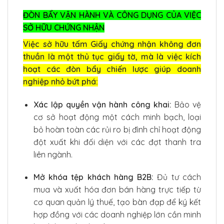
ĐÒN BẨY VẬN HÀNH VÀ CÔNG DỤNG CỦA VIỆC
SỞ HỮU CHỨNG NHẬN
Việc sở hữu tấm Giấy chứng nhận không đơn
thuần là một thủ tục giấy tờ, mà là việc kích
hoạt các đòn bẩy chiến lược giúp doanh
nghiệp nhỏ bứt phá:
Xác lập quyền vận hành công khai:
Bảo vệ
cơ sở hoạt động một cách minh bạch, loại
bỏ hoàn toàn các rủi ro bị đình chỉ hoạt động
đột xuất khi đối diện với các đợt thanh tra
liên ngành.
Mở khóa tệp khách hàng B2B:
Đủ tư cách
mua và xuất hóa đơn bán hàng trực tiếp từ
cơ quan quản lý thuế, tạo bàn đạp để ký kết
hợp đồng với các doanh nghiệp lớn cần minh