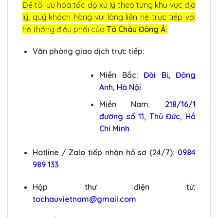
Để tối ưu hóa tốc độ xử lý theo từng khu vực địa
lý, quý khách hàng vui lòng liên hệ trực tiếp với
hệ thống điều phối của
Tô Châu Đông Á
:
Văn phòng giao dịch trực tiếp:
Miền Bắc:
Đài Bi, Đông
Anh, Hà Nội
Miền Nam:
218/16/1
đường số 11, Thủ Đức, Hồ
Chí Minh
Hotline / Zalo tiếp nhận hồ sơ (24/7):
0984
989 133
Hộp thư điện tử:
tochauvietnam@gmail.com