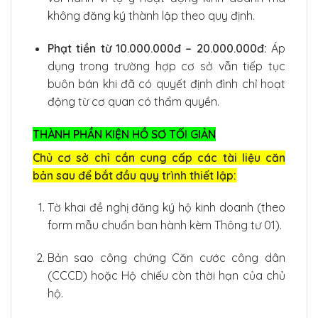
không đăng ký thành lập theo quy định.
Phạt tiền từ 10.000.000đ – 20.000.000đ:
Áp
dụng trong trường hợp cơ sở vẫn tiếp tục
buôn bán khi đã có quyết định đình chỉ hoạt
động từ cơ quan có thẩm quyền.
THÀNH PHẦN KIỆN HỒ SƠ TỐI GIẢN
Chủ cơ sở chỉ cần cung cấp các tài liệu căn
bản sau để bắt đầu quy trình thiết lập:
Tờ khai đề nghị đăng ký hộ kinh doanh (theo
form mẫu chuẩn ban hành kèm Thông tư 01).
Bản sao công chứng Căn cước công dân
(CCCD) hoặc Hộ chiếu còn thời hạn của chủ
hộ.