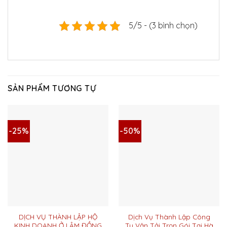
5/5 - (3 bình chọn)
SẢN PHẨM TƯƠNG TỰ
-25%
-50%
DỊCH VỤ THÀNH LẬP HỘ
Dịch Vụ Thành Lập Công
KINH DOANH Ở LÂM ĐỒNG
Ty Vận Tải Trọn Gói Tại Hà