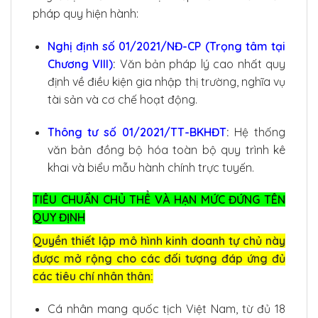
pháp quy hiện hành:
Nghị định số 01/2021/NĐ-CP (Trọng tâm tại
Chương VIII)
:
Văn bản pháp lý cao nhất quy
định về điều kiện gia nhập thị trường, nghĩa vụ
tài sản và cơ chế hoạt động.
Thông tư số 01/2021/TT-BKHĐT
:
Hệ thống
văn bản đồng bộ hóa toàn bộ quy trình kê
khai và biểu mẫu hành chính trực tuyến.
TIÊU CHUẨN CHỦ THỂ VÀ HẠN MỨC ĐỨNG TÊN
QUY ĐỊNH
Quyền thiết lập mô hình kinh doanh tự chủ này
được mở rộng cho các đối tượng đáp ứng đủ
các tiêu chí nhân thân:
Cá nhân mang quốc tịch Việt Nam, từ đủ 18