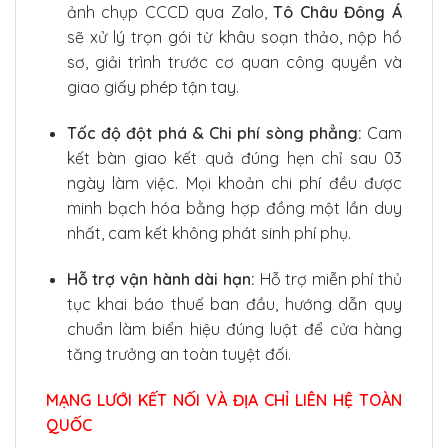
ảnh chụp CCCD qua Zalo,
Tô Châu Đông Á
sẽ xử lý trọn gói từ khâu soạn thảo, nộp hồ
sơ, giải trình trước cơ quan công quyền và
giao giấy phép tận tay.
Tốc độ đột phá & Chi phí sòng phẳng:
Cam
kết bàn giao kết quả đúng hẹn chỉ sau 03
ngày làm việc. Mọi khoản chi phí đều được
minh bạch hóa bằng hợp đồng một lần duy
nhất, cam kết không phát sinh phí phụ.
Hỗ trợ vận hành dài hạn:
Hỗ trợ miễn phí thủ
tục khai báo thuế ban đầu, hướng dẫn quy
chuẩn làm biển hiệu đúng luật để cửa hàng
tăng trưởng an toàn tuyệt đối.
MẠNG LƯỚI KẾT NỐI VÀ ĐỊA CHỈ LIÊN HỆ TOÀN
QUỐC