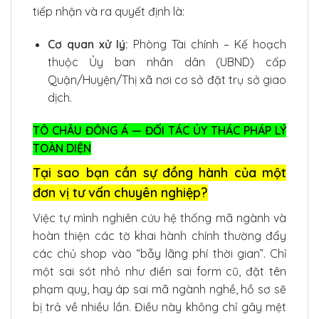
tiếp nhận và ra quyết định là:
Cơ quan xử lý:
Phòng Tài chính – Kế hoạch
thuộc Ủy ban nhân dân (UBND) cấp
Quận/Huyện/Thị xã nơi cơ sở đặt trụ sở giao
dịch.
TÔ CHÂU ĐÔNG Á — ĐỐI TÁC ỦY THÁC PHÁP LÝ
TOÀN DIỆN
Tại sao bạn cần sự đồng hành của một
đơn vị tư vấn chuyên nghiệp?
Việc tự mình nghiên cứu hệ thống mã ngành và
hoàn thiện các tờ khai hành chính thường đẩy
các chủ shop vào “bẫy lãng phí thời gian”. Chỉ
một sai sót nhỏ như điền sai form cũ, đặt tên
phạm quy, hay áp sai mã ngành nghề, hồ sơ sẽ
bị trả về nhiều lần. Điều này không chỉ gây mệt