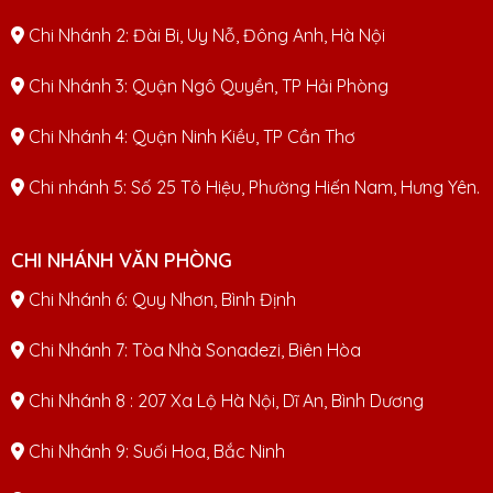
Chi Nhánh 2: Đài Bi, Uy Nỗ, Đông Anh, Hà Nội
Chi Nhánh 3: Quận Ngô Quyền, TP Hải Phòng
Chi Nhánh 4: Quận Ninh Kiều, TP Cần Thơ
Chi nhánh 5: Số 25 Tô Hiệu, Phường Hiến Nam, Hưng Yên.
CHI NHÁNH VĂN PHÒNG
Chi Nhánh 6: Quy Nhơn, Bình Định
Chi Nhánh 7: Tòa Nhà Sonadezi, Biên Hòa
Chi Nhánh 8 : 207 Xa Lộ Hà Nội, Dĩ An, Bình Dương
Chi Nhánh 9: Suối Hoa, Bắc Ninh