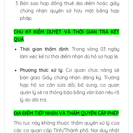
Bản sao hợp đồng thuê địa điểm hoặc giấy
chứng nhận quyền sở hữu mặt bằng hợp
pháp.
CHU KỲ KIỂM DUYỆT VÀ THỜI GIAN TRẢ KẾT
QUẢ
Thời gian thẩm định:
Trong vòng 03 ngày
làm việc kể từ thời điểm nhận đủ hồ sơ hợp lệ.
Phương thức xử lý:
Cơ quan chức năng sẽ
bàn giao Giấy chứng nhận đăng ký. Trường
hợp hồ sơ cần sửa đổi, bổ sung, cơ quan
quản lý sẽ ra thông báo bằng văn bản nêu rõ
lý do đổi trả.
ĐỊA ĐIỂM TIẾP NHẬN VÀ THẨM QUYỀN CẤP PHÉP
Thủ tục này không thuộc thẩm quyền xử lý của
các cơ quan cấp Tỉnh/Thành phố. Nơi duy nhất