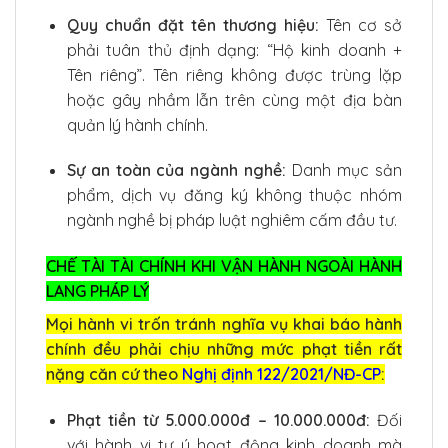
Quy chuẩn đặt tên thương hiệu:
Tên cơ sở
phải tuân thủ định dạng: “Hộ kinh doanh +
Tên riêng”. Tên riêng không được trùng lặp
hoặc gây nhầm lẫn trên cùng một địa bàn
quản lý hành chính.
Sự an toàn của ngành nghề:
Danh mục sản
phẩm, dịch vụ đăng ký không thuộc nhóm
ngành nghề bị pháp luật nghiêm cấm đầu tư.
CHẾ TÀI TÀI CHÍNH KHI VẬN HÀNH NGOÀI HÀNH
LANG PHÁP LÝ
Mọi hành vi trốn tránh nghĩa vụ khai báo hành
chính đều phải chịu những mức phạt tiền rất
nặng căn cứ theo
Nghị định 122/2021/NĐ-CP
:
Phạt tiền từ 5.000.000đ – 10.000.000đ:
Đối
với hành vi tự ý hoạt động kinh doanh mà