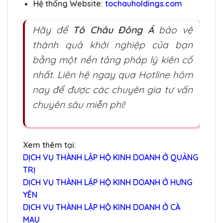
Hệ thống Website:
tochauholdings.com
Hãy để
Tô Châu Đông Á
bảo vệ
thành quả khởi nghiệp của bạn
bằng một nền tảng pháp lý kiên cố
nhất. Liên hệ ngay qua Hotline hôm
nay để được các chuyên gia tư vấn
chuyên sâu miễn phí!
Xem thêm tại:
DỊCH VỤ THÀNH LẬP HỘ KINH DOANH Ở QUẢNG
TRỊ
DỊCH VỤ THÀNH LẬP HỘ KINH DOANH Ở HƯNG
YÊN
DỊCH VỤ THÀNH LẬP HỘ KINH DOANH Ở CÀ
MAU