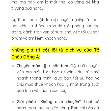
mỏi mà còn làm lỡ mất thời cơ vàng để khai
trương cửa hàng.
Ủy thác cho một đơn vị chuyên nghiệp là cách
bạn đầu tư thông minh để giải phóng sức lao
động, dành trọn vẹn tâm trí cho việc tối ưu sản
phẩm và tìm kiếm khách hàng.
Những giá trị cốt lõi từ dịch vụ của Tô
Châu Đông Á:
Chuyên môn kỹ trị sắc bén:
Đội ngũ chuyên
viên am hiểu luật học tư vấn cấu trúc mã
ngành thông minh, giúp bạn tối ưu hóa và
chịu mức thuế khoán hợp lý nhất trong suốt
quá trình vận hành sau này.
Giải pháp “Không dịch chuyển”:
Loại bỏ
hoàn toàn thủ tục xếp hàng. Bạn chỉ cần gửi