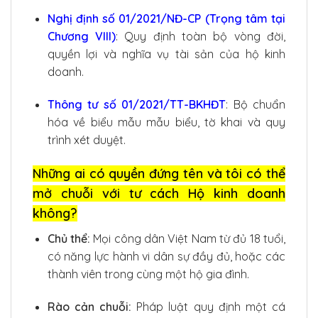
Nghị định số 01/2021/NĐ-CP (Trọng tâm tại
Chương VIII)
: Quy định toàn bộ vòng đời,
quyền lợi và nghĩa vụ tài sản của hộ kinh
doanh.
Thông tư số 01/2021/TT-BKHĐT
: Bộ chuẩn
hóa về biểu mẫu mẫu biểu, tờ khai và quy
trình xét duyệt.
Những ai có quyền đứng tên và tôi có thể
mở chuỗi với tư cách Hộ kinh doanh
không?
Chủ thể:
Mọi công dân Việt Nam từ đủ 18 tuổi,
có năng lực hành vi dân sự đầy đủ, hoặc các
thành viên trong cùng một hộ gia đình.
Rào cản chuỗi:
Pháp luật quy định một cá