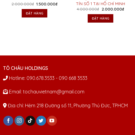
TÍN SỐ 1 TẠI HỒ CHÍ MINH
Giá
Giá
2.000.000
₫
1.500.000
₫
gốc
hiện
Giá
Giá
4.000.000
₫
2.000.000
₫
là:
tại
gốc
hiện
ĐẶT HÀNG
2.000.000₫.
là:
là:
tại
ĐẶT HÀNG
1.500.000₫.
4.000.000₫.
là:
2.000
TÔ CHÂU HOLDINGS
Hotline: 090.678.3533 - 090 668 3533
Email: tochauvietnam@gmail.com
Địa chỉ: Hẻm 218 Đường số 11, Phường Thủ Đức, TPHCM