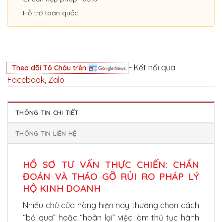
Hỗ trợ toàn quốc
- Kết nối qua
Theo dõi Tô Châu trên
Facebook
,
Zalo
THÔNG TIN CHI TIẾT
THÔNG TIN LIÊN HỆ
HỒ SƠ TƯ VẤN THỰC CHIẾN: CHẨN
ĐOÁN VÀ THÁO GỠ RỦI RO PHÁP LÝ
HỘ KINH DOANH
Nhiều chủ cửa hàng hiện nay thường chọn cách
“bỏ qua” hoặc “hoãn lại” việc làm thủ tục hành