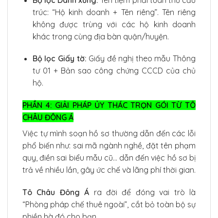
trúc: “Hộ kinh doanh + Tên riêng”. Tên riêng
không được trùng với các hộ kinh doanh
khác trong cùng địa bàn quận/huyện.
Bộ lọc Giấy tờ:
Giấy đề nghị theo mẫu Thông
tư 01 + Bản sao công chứng CCCD của chủ
hộ.
PHẦN 4: GIẢI PHÁP ỦY THÁC TRỌN GÓI TỪ TÔ
CHÂU ĐÔNG Á
Việc tự mình soạn hồ sơ thường dẫn đến các lỗi
phổ biến như: sai mã ngành nghề, đặt tên phạm
quy, điền sai biểu mẫu cũ… dẫn đến việc hồ sơ bị
trả về nhiều lần, gây ức chế và lãng phí thời gian.
Tô Châu Đông Á
ra đời để đóng vai trò là
“Phòng pháp chế thuê ngoài”, cắt bỏ toàn bộ sự
phiền hà đó cho bạn.