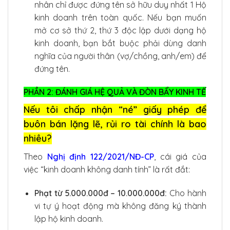
nhân chỉ được đứng tên sở hữu duy nhất 1 Hộ
kinh doanh trên toàn quốc. Nếu bạn muốn
mở cơ sở thứ 2, thứ 3 độc lập dưới dạng hộ
kinh doanh, bạn bắt buộc phải dùng danh
nghĩa của người thân (vợ/chồng, anh/em) để
đứng tên.
PHẦN 2: ĐÁNH GIÁ HỆ QUẢ VÀ ĐÒN BẨY KINH TẾ
Nếu tôi chấp nhận “né” giấy phép để
buôn bán lặng lẽ, rủi ro tài chính là bao
nhiêu?
Theo
Nghị định 122/2021/NĐ-CP
, cái giá của
việc “kinh doanh không danh tính” là rất đắt:
Phạt từ 5.000.000đ – 10.000.000đ:
Cho hành
vi tự ý hoạt động mà không đăng ký thành
lập hộ kinh doanh.