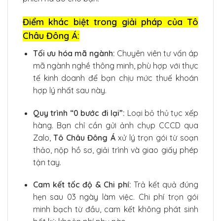
Điểm khác biệt trong giải pháp của Tô
Châu Đông Á:
Tối ưu hóa mã ngành:
Chuyên viên tư vấn áp
mã ngành nghề thông minh, phù hợp với thực
tế kinh doanh để bạn chịu mức thuế khoán
hợp lý nhất sau này.
Quy trình “0 bước đi lại”:
Loại bỏ thủ tục xếp
hàng. Bạn chỉ cần gửi ảnh chụp CCCD qua
Zalo,
Tô Châu Đông Á
xử lý trọn gói từ soạn
thảo, nộp hồ sơ, giải trình và giao giấy phép
tận tay.
Cam kết tốc độ & Chi phí:
Trả kết quả đúng
hẹn sau 03 ngày làm việc. Chi phí trọn gói
minh bạch từ đầu, cam kết không phát sinh