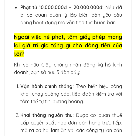
Phạt từ 10.000.000đ – 20.000.000đ:
Nếu đã
bị cơ quan quản lý lập biên bản yêu cầu
dừng hoạt động mà vẫn tiếp tục buôn bán.
Ngoài việc né phạt, tấm giấy phép mang
lại giá trị gia tăng gì cho dòng tiền của
tôi?
Khi sở hữu Giấy chứng nhận đăng ký hộ kinh
doanh, bạn sở hữu 3 đòn bẩy:
Vận hành chính thống:
Treo biển hiệu công
khai, chạy quảng cáo, tiếp đoàn kiểm tra với
tâm thế tự tin, đường hoàng.
Khai thông nguồn thu:
Được cơ quan thuế
cấp quyền xuất hóa đơn bán hàng trực tiếp,
mở ra cơ hội làm ăn với các công ty lớn cần