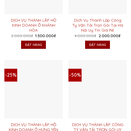
DỊCH VỤ THÀNH LẬP HỘ
Dịch Vụ Thành Lập Công
KINH DOANH Ở KHÁNH
Ty Vận Tải Trọn Gói Tại Hà
HÒA
Nội Uy Tín Giá Rẻ
Giá
Giá
Giá
Giá
2.000.000
₫
1.500.000
₫
4.000.000
₫
2.000.000
₫
gốc
hiện
gốc
hiện
là:
tại
là:
tại
ĐẶT HÀNG
ĐẶT HÀNG
2.000.000₫.
là:
4.000.000₫.
là:
1.500.000₫.
2.000
-25%
-50%
DỊCH VỤ THÀNH LẬP HỘ
DỊCH VỤ THÀNH LẬP CÔNG
KINH DOANH Ở HƯNG YÊN
TY VẬN TẢI TRỌN GÓI UY