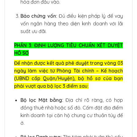
hóa đơn đầu vào.
Bảo chứng vốn:
Đủ điều kiện pháp lý để vay
vốn ngân hàng theo diện kinh doanh với lãi
suất ưu đãi.
PHẦN 3: ĐỊNH LƯỢNG TIÊU CHUẨN XÉT DUYỆT
HỒ SƠ
Để nhận được kết quả phê duyệt trong vòng 03
ngày làm việc từ Phòng Tài chính – Kế hoạch
(UBND cấp Quận/Huyện), bộ hồ sơ của bạn
phải vượt qua bộ lọc 3 điểm sau:
Bộ lọc Mặt bằng:
Địa chỉ rõ ràng, có hợp
đồng thuê nhà hoặc sổ đỏ. Cấm đặt địa điểm
kinh doanh tại căn hộ chung cư thuần túy để
ở.
Bộ lọc Danh xưng:
Tên tiệm phải tuân thủ cấu