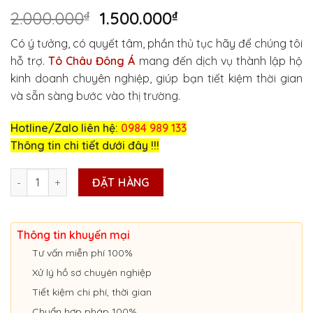
Giá
Giá
2.000.000
₫
1.500.000
₫
gốc
hiện
Có ý tưởng, có quyết tâm, phần thủ tục hãy để chúng tôi
là:
tại
hỗ trợ.
Tô Châu Đông Á
mang đến dịch vụ thành lập hộ
2.000.000₫.
là:
kinh doanh chuyên nghiệp, giúp bạn tiết kiệm thời gian
1.500.000₫.
và sẵn sàng bước vào thị trường.
Hotline/Zalo liên hệ:
0984 989 133
Thông tin chi tiết dưới đây !!!
DỊCH VỤ THÀNH LẬP HỘ KINH DOANH Ở QUẢNG TRỊ số lượng
ĐẶT HÀNG
Thông tin khuyến mại
Tư vấn miễn phí 100%
Xử lý hồ sơ chuyên nghiệp
Tiết kiệm chi phí, thời gian
Chuẩn hợp pháp 100%