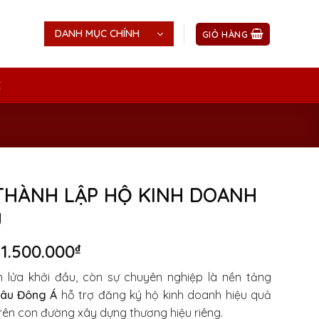
DANH MỤC CHÍNH
GIỎ HÀNG
Ệ
THÀNH LẬP HỘ KINH DOANH
U
Giá
Giá
1.500.000
₫
gốc
hiện
lửa khởi đầu, còn sự chuyên nghiệp là nền tảng
là:
tại
âu Đông Á
hỗ trợ đăng ký hộ kinh doanh hiệu quả
2.000.000₫.
là:
trên con đường xây dựng thương hiệu riêng.
1.500.000₫.