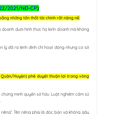
122/2021/NĐ-CP
)
bằng những tổn thất tài chính rất nặng nề:
h doanh dưới hình thức hộ kinh doanh mà không
 lý đã ra lệnh đình chỉ hoạt động nhưng cơ sở
 Quận/Huyện) phê duyệt thuận lợi trong vòng
ỏ chứng minh quyền sở hữu. Luật nghiêm cấm sử
.
riêng”. Tên riêng phải là độc bản và không gây