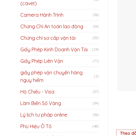
(cavet)
Camera Hành Trình
(36)
Chứng Chỉ An toàn lao động
(34)
Chứng chỉ sơ cấp vận tải
(35)
Giấy Phép Kinh Doanh Vận Tải
(29)
Giấy Phép Liên Vận
(71)
giấy phép vận chuyển hàng
(2)
nguy hiểm
Hộ Chiếu - Visa
(37)
Làm Biển Số Vàng
(34)
Lý lịch tư pháp online
(36)
Phù Hiệu Ô Tô
(48)
Theo dõ