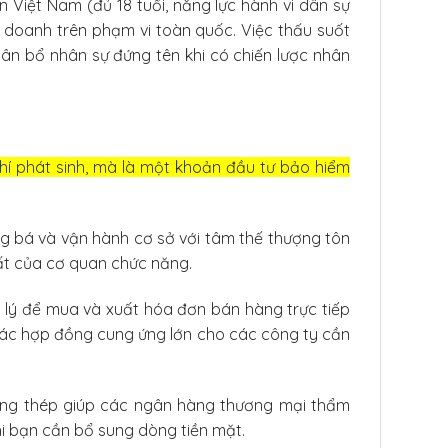
n Việt Nam (đủ 18 tuổi, năng lực hành vi dân sự
 doanh trên phạm vi toàn quốc. Việc thấu suốt
n bổ nhân sự đứng tên khi có chiến lược nhân
hí phát sinh, mà là một khoản đầu tư bảo hiểm
ng bá và vận hành cơ sở với tâm thế thượng tôn
uất của cơ quan chức năng.
lý để mua và xuất hóa đơn bán hàng trực tiếp
 các hợp đồng cung ứng lớn cho các công ty cần
ng thép giúp các ngân hàng thương mại thẩm
hi bạn cần bổ sung dòng tiền mặt.