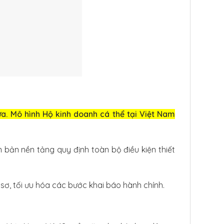
ựa. Mô hình Hộ kinh doanh cá thể tại Việt Nam
n bản nền tảng quy định toàn bộ điều kiện thiết
sơ, tối ưu hóa các bước khai báo hành chính.