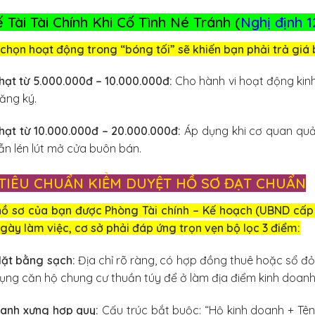
 Tài Tài Chính Khi Cố Tình Né Tránh (
Nghị định 
chọn hoạt động trong “bóng tối” sẽ khiến bạn phải trả giá 
hạt từ 5.000.000đ – 10.000.000đ:
Cho hành vi hoạt động kin
ăng ký.
hạt từ 10.000.000đ – 20.000.000đ:
Áp dụng khi cơ quan quản
ẫn lén lút mở cửa buôn bán.
I. TIÊU CHUẨN KIỂM DUYỆT HỒ SƠ ĐẠT CHUẨN
hồ sơ của bạn được Phòng Tài chính – Kế hoạch (UBND cấp
gày làm việc, cơ sở phải đáp ứng trọn vẹn bộ lọc 3 điểm:
ặt bằng sạch:
Địa chỉ rõ ràng, có hợp đồng thuê hoặc sổ đ
ụng căn hộ chung cư thuần túy để ở làm địa điểm kinh doanh
anh xưng hợp quy:
Cấu trúc bắt buộc: “Hộ kinh doanh + Tên 