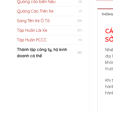
Quảng cáo biển hiệu
(6)
Quảng Cáo Trên Xe
(1)
THÔNG 
Sang Tên Xe Ô Tô
(34)
CÁ
Tập Huấn Lái Xe
(37)
SỞ
Tập Huấn PCCC
(5)
Thành lập công ty, hộ kinh
Nhiề
(38)
doanh cá thể
đại 
khô
trướ
Khi 
hàn
hành