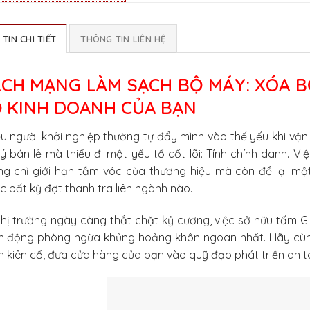
TIN CHI TIẾT
THÔNG TIN LIÊN HỆ
CH MẠNG LÀM SẠCH BỘ MÁY: XÓA B
 KINH DOANH CỦA BẠN
u người khởi nghiệp thường tự đẩy mình vào thế yếu khi vậ
lý bán lẻ mà thiếu đi một yếu tố cốt lõi: Tính chính danh. V
ng chỉ giới hạn tầm vóc của thương hiệu mà còn để lại mộ
c bất kỳ đợt thanh tra liên ngành nào.
thị trường ngày càng thắt chặt kỷ cương, việc sở hữu tấm 
h động phòng ngừa khủng hoảng khôn ngoan nhất. Hãy c
 kiên cố, đưa cửa hàng của bạn vào quỹ đạo phát triển an to