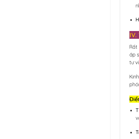
n
H
IV
Rất 
áp s
tư v
Kin
phó
Điể
T
v
T