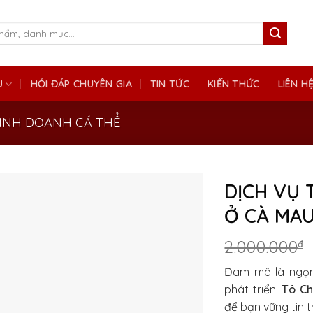
Ụ
HỎI ĐÁP CHUYÊN GIA
TIN TỨC
KIẾN THỨC
LIÊN H
KINH DOANH CÁ THỂ
DỊCH VỤ 
Ở CÀ MA
2.000.000
₫
Đam mê là ngọn 
phát triển.
Tô Ch
để bạn vững tin 