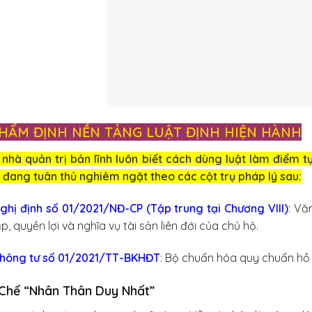
 THẨM ĐỊNH NỀN TẢNG LUẬT ĐỊNH HIỆN HÀNH
nhà quản trị bản lĩnh luôn biết cách dùng luật làm điểm t
 đang tuân thủ nghiêm ngặt theo các cột trụ pháp lý sau:
ghị định số 01/2021/NĐ-CP (Tập trung tại Chương VIII)
: Vă
ập, quyền lợi và nghĩa vụ tài sản liên đới của chủ hộ.
hông tư số 01/2021/TT-BKHĐT
: Bộ chuẩn hóa quy chuẩn hồ 
Chế “Nhân Thân Duy Nhất”