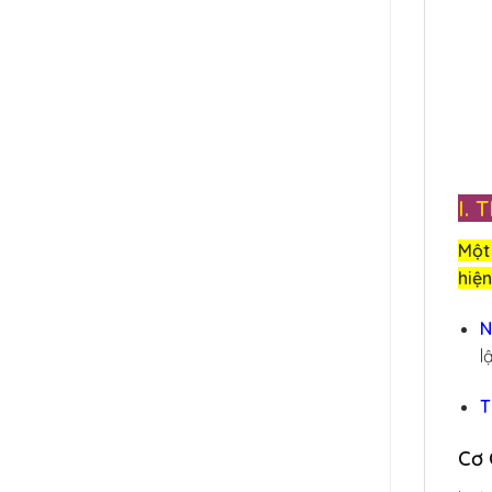
I.
Một 
hiện
N
l
T
Cơ 