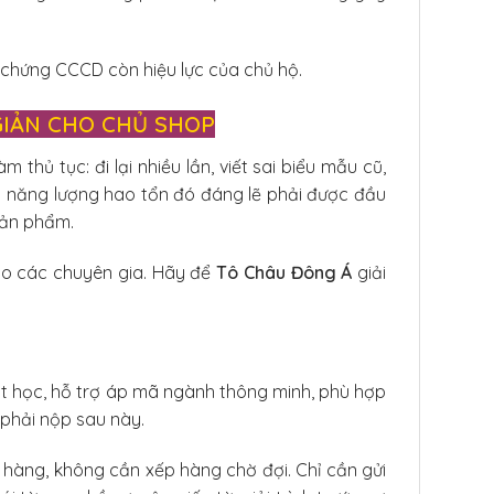
chứng CCCD còn hiệu lực của chủ hộ.
 GIẢN CHO CHỦ SHOP
m thủ tục: đi lại nhiều lần, viết sai biểu mẫu cũ,
và năng lượng hao tổn đó đáng lẽ phải được đầu
sản phẩm.
ho các chuyên gia. Hãy để
Tô Châu Đông Á
giải
t học, hỗ trợ áp mã ngành thông minh, phù hợp
 phải nộp sau này.
hàng, không cần xếp hàng chờ đợi. Chỉ cần gửi