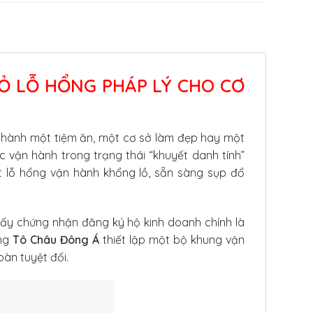
Ỏ LỖ HỔNG PHÁP LÝ CHO CƠ
n hành một tiệm ăn, một cơ sở làm đẹp hay một
iệc vận hành trong trạng thái “khuyết danh tính”
t lỗ hổng vận hành khổng lồ, sẵn sàng sụp đổ
Giấy chứng nhận đăng ký hộ kinh doanh chính là
ùng
Tô Châu Đông Á
thiết lập một bộ khung vận
àn tuyệt đối.