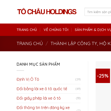
Skip
to
Tìm
kiếm:
content
TRANG CHỦ
VỀ CHÚNG TÔI
SẢN PHẨM & DỊCH V
TRANG CHỦ
/
THÀNH LẬP CÔNG TY, HỘ 
DANH MỤC SẢN PHẨM
-25%
Định Vị Ô Tô
(29)
Đổi bằng lái xe ô tô quốc tế
(69)
Đổi giấy phép lái xe ô tô
(33)
Đổi thông tin trên đăng ký xe
(2)