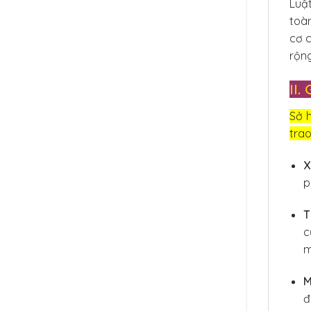
Luật
toàn
cơ 
rộng
II
Sở 
trao
X
p
T
c
m
M
đ