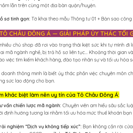
hầm lẫn trên cùng một địa bàn quận/huyện.
ồ sơ tinh gọn:
Tờ khai theo mẫu Thông tư 01 + Bản sao công 
. TÔ CHÂU ĐÔNG Á — GIẢI PHÁP ỦY THÁC TỐI
nhiều chủ shop đã rơi vào trạng thái kiệt sức khi tự mình đi là
ai mã ngành nghề, bị trả hồ sơ liên tục… Khoảng thời gian 
ào việc tìm kiếm khách hàng, đào tạo nhân sự và tối ưu hóa 
h doanh thông minh là biết ủy thác phần việc chuyên môn c
ng sức lao động cho bạn.
m khác biệt làm nên uy tín của Tô Châu Đông Á:
ư vấn chiến lược mã ngành:
Chuyên viên am hiểu sâu sắc luậ
ới định hướng tương lai nhằm tối ưu hóa mức thuế khoán bạn
rải nghiệm “Dịch vụ không tiếp xúc”:
Bạn không cần rời cửa 