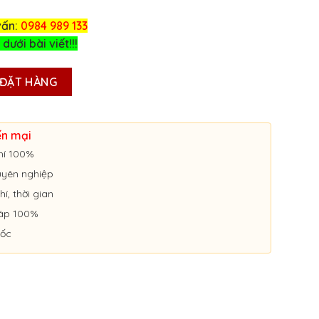
vấn:
0984 989 133
 dưới bài viết!!!
P HỘ KINH DOANH Ở CÀ MAU số lượng
ĐẶT HÀNG
ến mại
hí 100%
huyên nghiệp
hí, thời gian
áp 100%
uốc