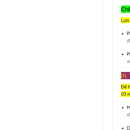
Chế
Lựa 
P
đ
P
v
II
Để 
03 n
M
d
D