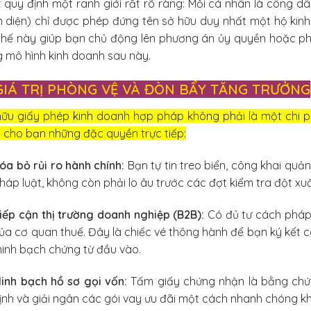
 quy định một ranh giới rất rõ ràng: Mỗi cá nhân là công dâ
 diện) chỉ được phép đứng tên sở hữu duy nhất một hộ kinh
chế này giúp bạn chủ động lên phương án ủy quyền hoặc phâ
 mô hình kinh doanh sau này.
. GIÁ TRỊ PHÒNG VỆ VÀ ĐÒN BẨY TĂNG TRƯỞNG
hữu giấy phép kinh doanh hợp pháp không phải là một chi p
 cho bạn những đặc quyền trực tiếp:
óa bỏ rủi ro hành chính:
Bạn tự tin treo biển, công khai quả
háp luật, không còn phải lo âu trước các đợt kiểm tra đột x
iếp cận thị trường doanh nghiệp (B2B):
Có đủ tư cách pháp 
ủa cơ quan thuế. Đây là chiếc vé thông hành để bạn ký kết
inh bạch chứng từ đầu vào.
inh bạch hồ sơ gọi vốn:
Tấm giấy chứng nhận là bằng chứ
ịnh và giải ngân các gói vay ưu đãi một cách nhanh chóng k