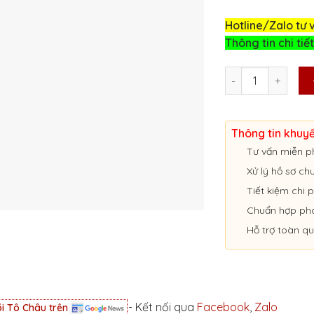
Hotline/Zalo tư 
Thông tin chi tiết
DỊCH VỤ THÀNH LẬ
Thông tin khuy
Tư vấn miễn p
Xử lý hồ sơ c
Tiết kiệm chi p
Chuẩn hợp ph
Hỗ trợ toàn q
- Kết nối qua
Facebook
,
Zalo
i Tô Châu trên