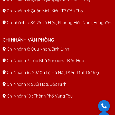
Chi Nhánh 4: Quận Ninh Kiều, TP Cần Thơ
Chi nhánh 5: Số 25 Tô Hiệu, Phường Hiến Nam, Hưng Yên.
CHI NHÁNH VĂN PHÒNG
Chi Nhánh 6: Quy Nhơn, Bình Định
Chi Nhánh 7: Tòa Nhà Sonadezi, Biên Hòa
Chi Nhánh 8 : 207 Xa Lộ Hà Nội, Dĩ An, Bình Dương
Chi Nhánh 9: Suối Hoa, Bắc Ninh
Chi Nhánh 10 : Thành Phố Vũng Tàu