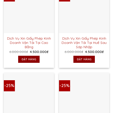
Dịch Vụ Xin Giấy Phép Kinh
Dịch Vụ Xin Giấy Phép Kinh
Doanh Vận Tải Tại Cao
Doanh Vận Tải Tại Huế Sau
Bằng
Sáp Nhập
Giá
Giá
Giá
Giá
6.000.000
₫
4.500.000
₫
6.000.000
₫
4.500.000
₫
gốc
hiện
gốc
hiện
là:
tại
là:
tại
ĐẶT HÀNG
ĐẶT HÀNG
6.000.000₫.
là:
6.000.000₫.
là:
4.500.000₫.
4.500
-25%
-25%