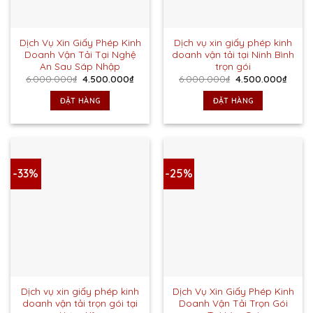
Dịch Vụ Xin Giấy Phép Kinh
Dịch vụ xin giấy phép kinh
Doanh Vận Tải Tại Nghệ
doanh vận tải tại Ninh Bình
An Sau Sáp Nhập
trọn gói
Giá
Giá
Giá
Giá
6.000.000
₫
4.500.000
₫
6.000.000
₫
4.500.000
₫
gốc
hiện
gốc
hiện
là:
tại
là:
tại
ĐẶT HÀNG
ĐẶT HÀNG
6.000.000₫.
là:
6.000.000₫.
là:
4.500.000₫.
4.500
-33%
-25%
Dịch vụ xin giấy phép kinh
Dịch Vụ Xin Giấy Phép Kinh
doanh vận tải trọn gói tại
Doanh Vận Tải Trọn Gói