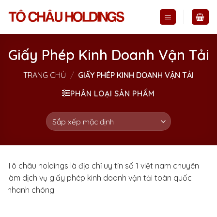
Skip
to
content
Giấy Phép Kinh Doanh Vận Tải
TRANG CHỦ
/
GIẤY PHÉP KINH DOANH VẬN TẢI
PHÂN LOẠI SẢN PHẨM
Tô châu holdings là địa chỉ uy tín số 1 việt nam chuyên
làm dịch vụ giấy phép kinh doanh vận tải toàn quốc
nhanh chóng