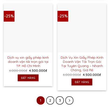
-25%
-25%
Dịch vụ xin giấy phép kinh
Dịch Vụ Xin Giấy Phép Kinh
doanh vận tải trọn gói tại
Doanh Vận Tải Trọn Gói
TP. Hồ Chí Minh
Tại Tuyên Quang – Nhanh
Chóng, Giá Rẻ
Giá
Giá
6.000.000
₫
4.500.000
₫
gốc
hiện
Giá
Giá
6.000.000
₫
4.500.000
₫
là:
tại
gốc
hiện
ĐẶT HÀNG
6.000.000₫.
là:
là:
tại
ĐẶT HÀNG
4.500.000₫.
6.000.000₫.
là:
4.500
1
2
3