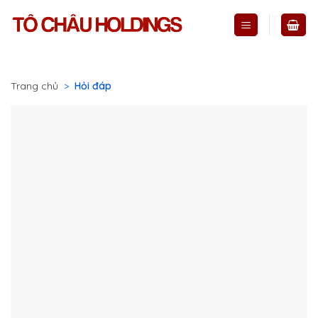
Skip
to
content
Trang chủ
>
Hỏi đáp