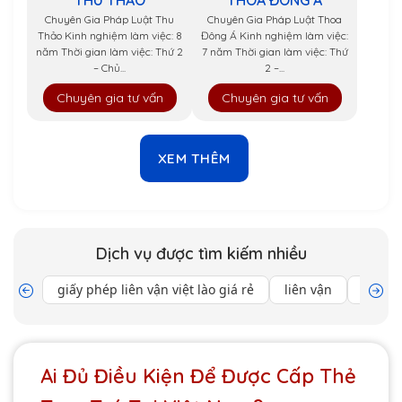
THU THẢO
THOA ĐÔNG Á
Chuyên Gia Pháp Luật Thu
Chuyên Gia Pháp Luật Thoa
Thảo Kinh nghiệm làm việc: 8
Đông Á Kinh nghiệm làm việc:
năm Thời gian làm việc: Thứ 2
7 năm Thời gian làm việc: Thứ
– Chủ...
2 –...
Chuyên gia tư vấn
Chuyên gia tư vấn
XEM THÊM
Dịch vụ được tìm kiếm nhiều
giấy phép liên vận việt lào giá rẻ
liên vận
chứng 
Ai Đủ Điều Kiện Để Được Cấp Thẻ