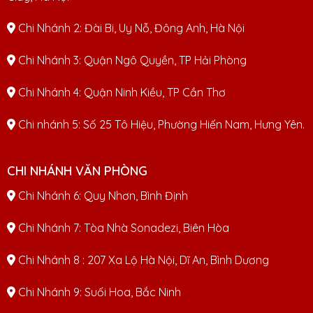
Chi Nhánh 2: Đài Bi, Uy Nỗ, Đông Anh, Hà Nội
Chi Nhánh 3: Quận Ngô Quyền, TP Hải Phòng
Chi Nhánh 4: Quận Ninh Kiều, TP Cần Thơ
Chi nhánh 5: Số 25 Tô Hiệu, Phường Hiến Nam, Hưng Yên.
CHI NHÁNH VĂN PHÒNG
Chi Nhánh 6: Quy Nhơn, Bình Định
Chi Nhánh 7: Tòa Nhà Sonadezi, Biên Hòa
Chi Nhánh 8 : 207 Xa Lộ Hà Nội, Dĩ An, Bình Dương
Chi Nhánh 9: Suối Hoa, Bắc Ninh