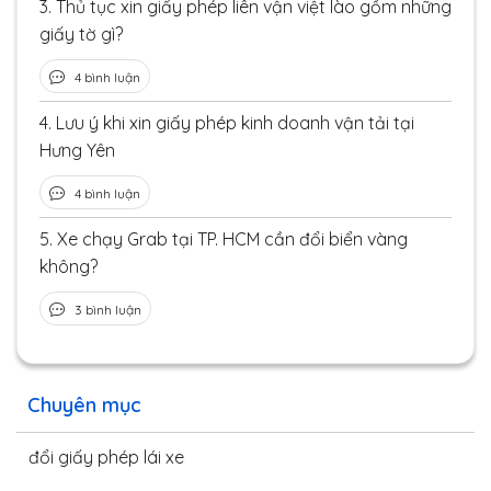
3.
Thủ tục xin giấy phép liên vận việt lào gồm những
giấy tờ gì?
4 bình luận
4.
Lưu ý khi xin giấy phép kinh doanh vận tải tại
Hưng Yên
4 bình luận
5.
Xe chạy Grab tại TP. HCM cần đổi biển vàng
không?
3 bình luận
Chuyên mục
đổi giấy phép lái xe