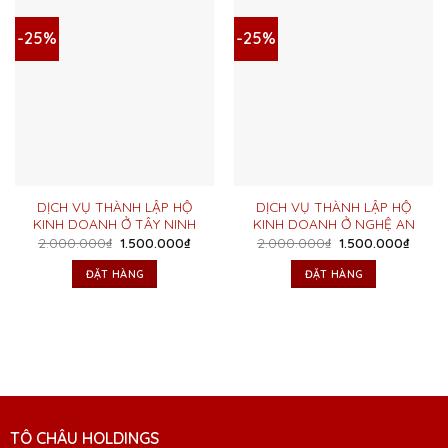
-25%
-25%
DỊCH VỤ THÀNH LẬP HỘ
DỊCH VỤ THÀNH LẬP HỘ
KINH DOANH Ở TÂY NINH
KINH DOANH Ở NGHỆ AN
Giá
Giá
Giá
Giá
2.000.000
₫
1.500.000
₫
2.000.000
₫
1.500.000
₫
gốc
hiện
gốc
hiện
là:
tại
là:
tại
ĐẶT HÀNG
ĐẶT HÀNG
2.000.000₫.
là:
2.000.000₫.
là:
1.500.000₫.
1.500
TÔ CHÂU HOLDINGS