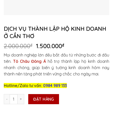
DỊCH VỤ THÀNH LẬP HỘ KINH DOANH
Ở CẦN THƠ
Giá
Giá
2.000.000
₫
1.500.000
₫
gốc
hiện
Mọi doanh nghiệp lớn đều bắt đầu từ những bước đi đầu
là:
tại
tiên.
Tô Châu Đông Á
hỗ trợ thành lập hộ kinh doanh
2.000.000₫.
là:
nhanh chóng, giúp biến ý tưởng kinh doanh hôm nay
1.500.000₫.
thành nền tảng phát triển vững chắc cho ngày mai.
Hotline/Zalo tư vấn:
0984 989 133
DỊCH VỤ THÀNH LẬP HỘ KINH DOANH Ở CẦN THƠ số lượng
ĐẶT HÀNG