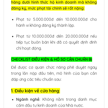
hàng dưới hình thức hộ kinh doanh mà không
đăng ký, mức phạt tài chính sẽ rất nặng:
Phạt từ 5.000.000đ đến 10.000.000đ cho
hành vi không đăng ký thành lập.
Phạt từ 10.000.000đ đến 20.000.000đ nếu
tiếp tục buôn bán khi đã có quyết định đình
chỉ hoạt động.
CHECKLIST ĐIỀU KIỆN & HỒ SƠ CẦN CHUẨN BỊ
Để được cơ quan chức năng phê duyệt ngay
trong lần nộp đầu tiên, mô hình của bạn cần
đáp ứng các tiêu chuẩn sau:
1. Điều kiện về cửa hàng:
Ngành nghề:
Không nằm trong danh mục
cấm đầu tư kinh doanh của Nhà nước.