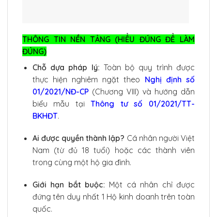
THÔNG TIN NỀN TẢNG (HIỂU ĐÚNG ĐỂ LÀM
ĐÚNG)
Chỗ dựa pháp lý:
Toàn bộ quy trình được
thực hiện nghiêm ngặt theo
Nghị định số
01/2021/NĐ-CP
(Chương VIII) và hướng dẫn
biểu mẫu tại
Thông tư số 01/2021/TT-
BKHĐT
.
Ai được quyền thành lập?
Cá nhân người Việt
Nam (từ đủ 18 tuổi) hoặc các thành viên
trong cùng một hộ gia đình.
Giới hạn bắt buộc:
Một cá nhân chỉ được
đứng tên duy nhất 1 Hộ kinh doanh trên toàn
quốc.