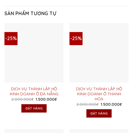
SẢN PHẨM TƯƠNG TỰ
-25%
-25%
DỊCH VỤ THÀNH LẬP HỘ
DỊCH VỤ THÀNH LẬP HỘ
KINH DOANH Ở ĐÀ NẴNG
KINH DOANH Ở THANH
HÓA
Giá
Giá
2.000.000
₫
1.500.000
₫
gốc
hiện
Giá
Giá
2.000.000
₫
1.500.000
₫
là:
tại
gốc
hiện
ĐẶT HÀNG
2.000.000₫.
là:
là:
tại
ĐẶT HÀNG
1.500.000₫.
2.000.000₫.
là:
1.500