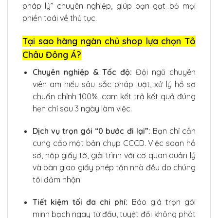
pháp lý” chuyên nghiệp, giúp bạn gạt bỏ mọi
phiền toái về thủ tục.
Tại sao hàng ngàn chủ shop lựa chọn Tô
Châu Đông Á?
Chuyên nghiệp & Tốc độ:
Đội ngũ chuyên
viên am hiểu sâu sắc pháp luật, xử lý hồ sơ
chuẩn chỉnh 100%, cam kết trả kết quả đúng
hẹn chỉ sau 3 ngày làm việc.
Dịch vụ trọn gói “0 bước đi lại”:
Bạn chỉ cần
cung cấp một bản chụp CCCD. Việc soạn hồ
sơ, nộp giấy tờ, giải trình với cơ quan quản lý
và bàn giao giấy phép tận nhà đều do chúng
tôi đảm nhận.
Tiết kiệm tối đa chi phí:
Báo giá trọn gói
minh bạch ngay từ đầu, tuyệt đối không phát