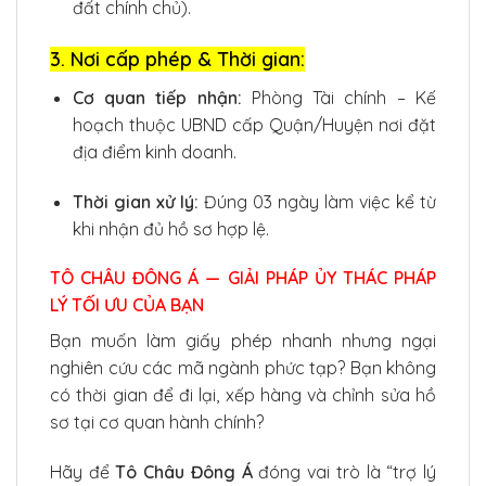
đất chính chủ).
3. Nơi cấp phép & Thời gian:
Cơ quan tiếp nhận:
Phòng Tài chính – Kế
hoạch thuộc UBND cấp Quận/Huyện nơi đặt
địa điểm kinh doanh.
Thời gian xử lý:
Đúng 03 ngày làm việc kể từ
khi nhận đủ hồ sơ hợp lệ.
TÔ CHÂU ĐÔNG Á — GIẢI PHÁP ỦY THÁC PHÁP
LÝ TỐI ƯU CỦA BẠN
Bạn muốn làm giấy phép nhanh nhưng ngại
nghiên cứu các mã ngành phức tạp? Bạn không
có thời gian để đi lại, xếp hàng và chỉnh sửa hồ
sơ tại cơ quan hành chính?
Hãy để
Tô Châu Đông Á
đóng vai trò là “trợ lý