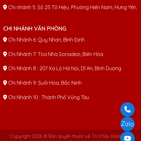
Chi nhánh 5: Số 25 Tô Hiệu, Phường Hiến Nam, Hưng Yên.
CHI NHÁNH VĂN PHÒNG
Chi Nhánh 6: Quy Nhơn, Bình Định
Chi Nhánh 7: Tòa Nhà Sonadezi, Biên Hòa
Chi Nhánh 8 : 207 Xa Lộ Hà Nội, Dĩ An, Bình Dương
Chi Nhánh 9: Suối Hoa, Bắc Ninh
Chi Nhánh 10 : Thành Phố Vũng Tàu
Zalo
Copyright 2026 © Bản quyền thuộc về Tô Châu Holdings |