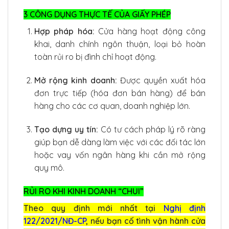
3 CÔNG DỤNG THỰC TẾ CỦA GIẤY PHÉP
Hợp pháp hóa:
Cửa hàng hoạt động công
khai, danh chính ngôn thuận, loại bỏ hoàn
toàn rủi ro bị đình chỉ hoạt động.
Mở rộng kinh doanh:
Được quyền xuất hóa
đơn trực tiếp (hóa đơn bán hàng) để bán
hàng cho các cơ quan, doanh nghiệp lớn.
Tạo dựng uy tín:
Có tư cách pháp lý rõ ràng
giúp bạn dễ dàng làm việc với các đối tác lớn
hoặc vay vốn ngân hàng khi cần mở rộng
quy mô.
RỦI RO KHI KINH DOANH “CHUI”
Theo quy định mới nhất tại
Nghị định
122/2021/NĐ-CP
, nếu bạn cố tình vận hành cửa