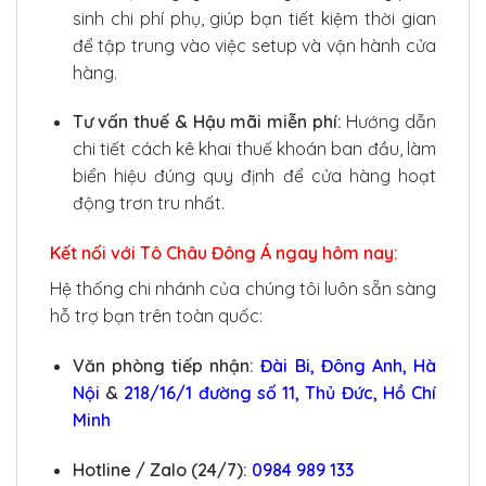
sinh chi phí phụ, giúp bạn tiết kiệm thời gian
để tập trung vào việc setup và vận hành cửa
hàng.
Tư vấn thuế & Hậu mãi miễn phí:
Hướng dẫn
chi tiết cách kê khai thuế khoán ban đầu, làm
biển hiệu đúng quy định để cửa hàng hoạt
động trơn tru nhất.
Kết nối với Tô Châu Đông Á ngay hôm nay:
Hệ thống chi nhánh của chúng tôi luôn sẵn sàng
hỗ trợ bạn trên toàn quốc:
Văn phòng tiếp nhận:
Đài Bi, Đông Anh, Hà
Nội
&
218/16/1 đường số 11, Thủ Đức, Hồ Chí
Minh
Hotline / Zalo (24/7):
0984 989 133