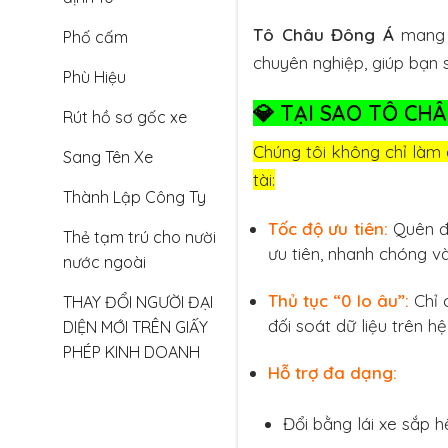
Tô Châu Đông Á
mang đ
Phố cấm
chuyên nghiệp, giúp bạn
Phù Hiệu
💎
TẠI SAO TÔ CHÂ
Rút hồ sơ gốc xe
Chúng tôi không chỉ làm
Sang Tên Xe
tài:
Thành Lập Công Ty
Tốc độ ưu tiên:
Quên đi
Thẻ tạm trú cho nười
ưu tiên, nhanh chóng và
nước ngoài
Thủ tục “0 lo âu”:
Chỉ 
THAY ĐỔI NGƯỜI ĐẠI
đối soát dữ liệu trên h
DIỆN MỚI TRÊN GIẤY
PHÉP KINH DOANH
Hỗ trợ đa dạng:
Đổi bằng lái xe sắp h