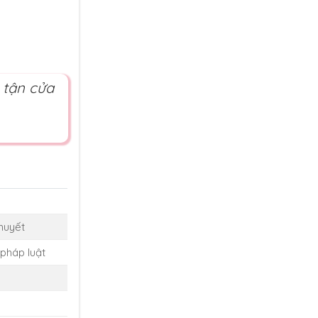
 tận cửa
thuyết
pháp luật