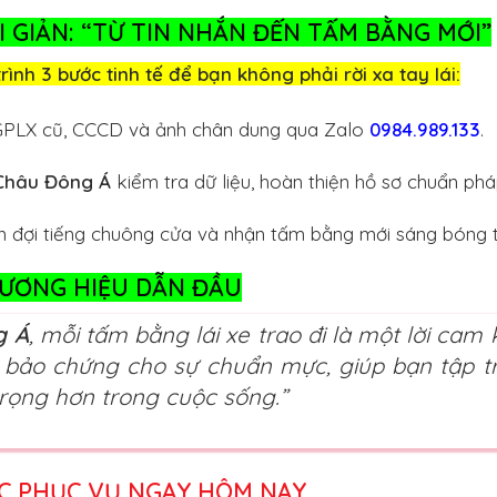
 GIẢN: “TỪ TIN NHẮN ĐẾN TẤM BẰNG MỚI”
trình 3 bước tinh tế để bạn không phải rời xa tay lái:
GPLX cũ, CCCD và ảnh chân dung qua Zalo
0984.989.133
.
Châu Đông Á
kiểm tra dữ liệu, hoàn thiện hồ sơ chuẩn pháp
n đợi tiếng chuông cửa và nhận tấm bằng mới sáng bóng t
HƯƠNG HIỆU DẪN ĐẦU
g Á
, mỗi tấm bằng lái xe trao đi là một lời cam 
i bảo chứng cho sự chuẩn mực, giúp bạn tập t
rọng hơn trong cuộc sống.”
ỢC PHỤC VỤ NGAY HÔM NAY