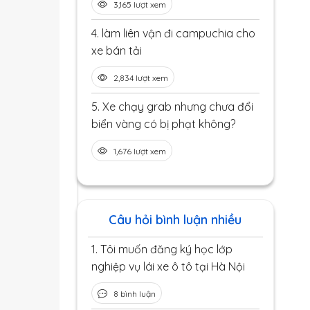
3,165 lượt xem
4.
làm liên vận đi campuchia cho
xe bán tải
2,834 lượt xem
5.
Xe chạy grab nhưng chưa đổi
biển vàng có bị phạt không?
1,676 lượt xem
Câu hỏi bình luận nhiều
1.
Tôi muốn đăng ký học lớp
nghiệp vụ lái xe ô tô tại Hà Nội
8 bình luận