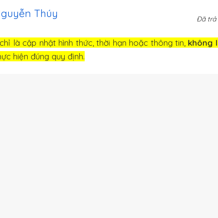
Nguyễn Thúy
Đã trả 
hỉ là cập nhật hình thức, thời hạn hoặc thông tin,
không 
ực hiện đúng quy định.