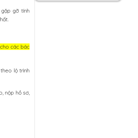
 gặp gỡ tính
hất.
cho các bác
heo lộ trình
o, nộp hồ sơ,