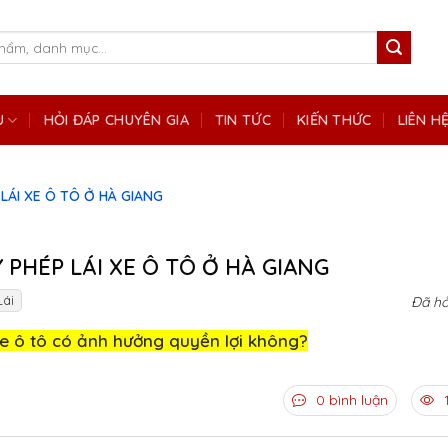
Ụ
HỎI ĐÁP CHUYÊN GIA
TIN TỨC
KIẾN THỨC
LIÊN H
 LÁI XE Ô TÔ Ở HÀ GIANG
Y PHÉP LÁI XE Ô TÔ Ở HÀ GIANG
ái
Đã hỏ
 xe ô tô có ảnh hưởng quyền lợi không?
0 bình luận