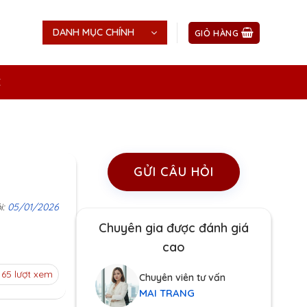
DANH MỤC CHÍNH
GIỎ HÀNG
Ệ
GỬI CÂU HỎI
i:
05/01/2026
Chuyên gia được đánh giá
cao
165 lượt xem
Chuyên viên tư vấn
MAI TRANG