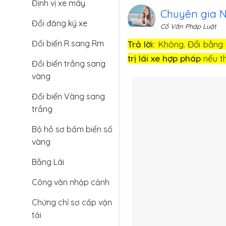
Định vị xe máy
Chuyên gia 
Đổi đăng ký xe
Cố Vấn Pháp Luật
Đổi biển R sang Rm
Trả lời:
Không. Đổi bằng c
trị lái xe hợp pháp
nếu th
Đổi biển trắng sang
vàng
Đổi biển Vàng sang
trắng
Bộ hồ sơ bấm biển số
vàng
Bằng Lái
Công văn nhập cảnh
Chứng chỉ sơ cấp vận
tải