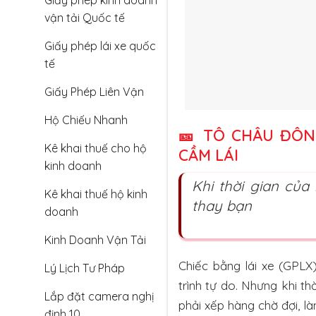
Giấy phép kinh doanh
vận tải Quốc tế
Giấy phép lái xe quốc
tế
Giấy Phép Liên Vận
Hộ Chiếu Nhanh
🎫
TÔ CHÂU ĐÔNG
Kê khai thuế cho hộ
CẦM LÁI
kinh doanh
Khi thời gian của
Kê khai thuế hộ kinh
thay bạn
doanh
Kinh Doanh Vận Tải
Chiếc bằng lái xe (GPLX
Lý Lịch Tư Pháp
trình tự do. Nhưng khi t
Lắp đặt camera nghị
phải xếp hàng chờ đợi, là
định 10