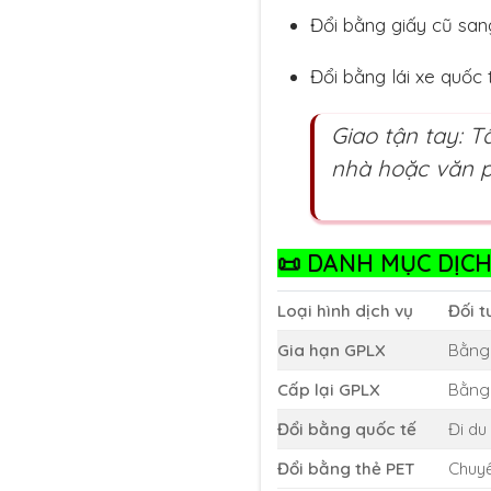
Đổi bằng giấy cũ san
Đổi bằng lái xe quốc t
Giao tận tay: 
nhà hoặc văn 
📜
DANH MỤC DỊCH 
Loại hình dịch vụ
Đối 
Gia hạn GPLX
Bằng 
Cấp lại GPLX
Bằng 
Đổi bằng quốc tế
Đi du
Đổi bằng thẻ PET
Chuyể