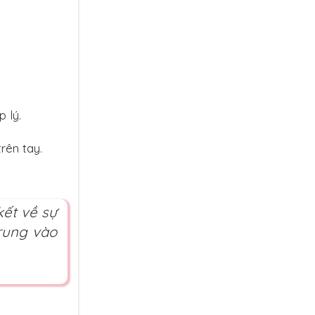
 lý.
rên tay.
kết về sự
rung vào