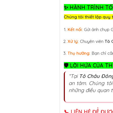
✨
HÀNH TRÌNH TỐI
Chúng tôi thiết lập quy 
Kết nối:
Gửi ảnh chụp 
Xử lý:
Chuyên viên
Tô 
Thụ hưởng:
Bạn chỉ cầ
🛡️
LỜI HỨA CỦA T
“Tại
Tô Châu Đôn
an tâm. Chúng tô
những điều quan t
📞
LIÊN HỆ ĐỂ ĐƯ