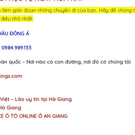
n làm gián đoạn những chuyến đi của bạn. Hãy để chúng 
 điều nhỏ nhất.
HÂU ĐÔNG Á
0984.989.133
oàn quốc – Nơi nào có con đường, nơi đó có chúng tôi
.
dings.com
Việt – Lào uy tín tại Hà Giang
Hà Giang
XE Ô TÔ ONLINE Ở AN GIANG