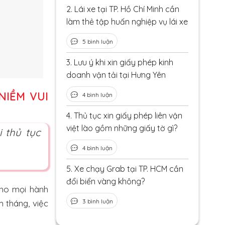
2.
Lái xe tại TP. Hồ Chí Minh cần
làm thẻ tập huấn nghiệp vụ lái xe
5 bình luận
3.
Lưu ý khi xin giấy phép kinh
doanh vận tải tại Hưng Yên
NIỀM VUI
4 bình luận
4.
Thủ tục xin giấy phép liên vận
việt lào gồm những giấy tờ gì?
i thủ tục
4 bình luận
5.
Xe chạy Grab tại TP. HCM cần
đổi biển vàng không?
ho mọi hành
3 bình luận
m tháng, việc