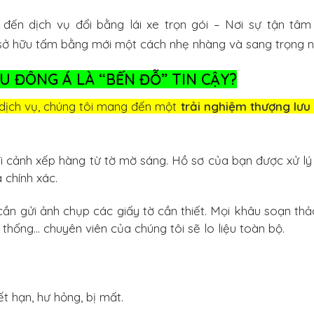
ến dịch vụ đổi bằng lái xe trọn gói – Nơi sự tận tâm
 sở hữu tấm bằng mới một cách nhẹ nhàng và sang trọng n
U ĐÔNG Á LÀ “BẾN ĐỖ” TIN CẬY?
 dịch vụ, chúng tôi mang đến một
trải nghiệm thượng lưu
 cảnh xếp hàng từ tờ mờ sáng. Hồ sơ của bạn được xử lý t
 chính xác.
cần gửi ảnh chụp các giấy tờ cần thiết. Mọi khâu soạn thả
ệ thống… chuyên viên của chúng tôi sẽ lo liệu toàn bộ.
ết hạn, hư hỏng, bị mất.