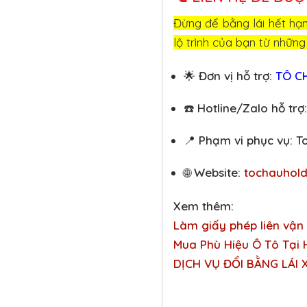
Đừng để bằng lái hết hạ
lộ trình của bạn từ những
🌟
Đơn vị hỗ trợ:
TÔ C
☎️
Hotline/Zalo hỗ trợ:
📍
Phạm vi phục vụ:
T
🌐
Website:
tochauhol
Xem thêm:
Làm giấy phép liên vận 
Mua Phù Hiệu Ô Tô Tại 
DỊCH VỤ ĐỔI BẰNG LÁI 