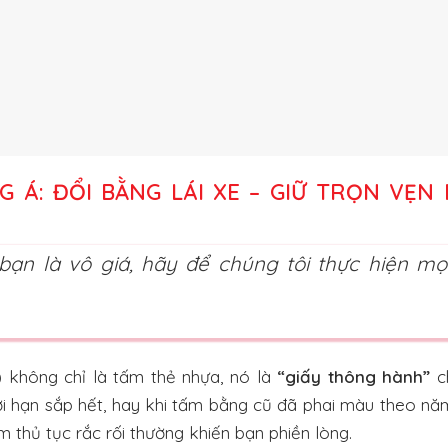
 Á: ĐỔI BẰNG LÁI XE – GIỮ TRỌN VẸN 
 bạn là vô giá, hãy để chúng tôi thực hiện mọ
) không chỉ là tấm thẻ nhựa, nó là
“giấy thông hành”
c
hời hạn sắp hết, hay khi tấm bằng cũ đã phai màu theo nă
m thủ tục rắc rối thường khiến bạn phiền lòng.