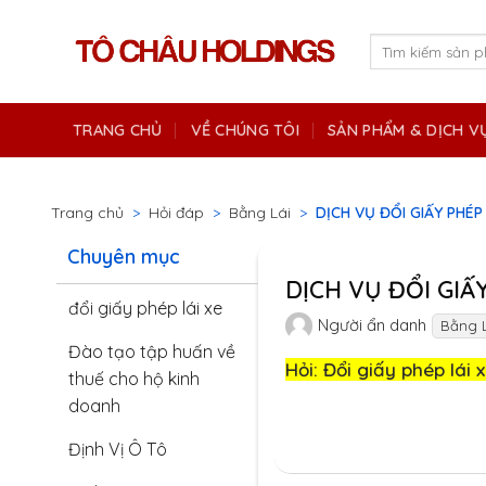
Skip
to
Tìm
kiếm:
content
TRANG CHỦ
VỀ CHÚNG TÔI
SẢN PHẨM & DỊCH V
Trang chủ
>
Hỏi đáp
>
Bằng Lái
>
DỊCH VỤ ĐỔI GIẤY PHÉP
Chuyên mục
DỊCH VỤ ĐỔI GIẤ
đổi giấy phép lái xe
Người ẩn danh
Bằng L
Đào tạo tập huấn về
Hỏi: Đổi giấy phép lái
thuế cho hộ kinh
doanh
Định Vị Ô Tô