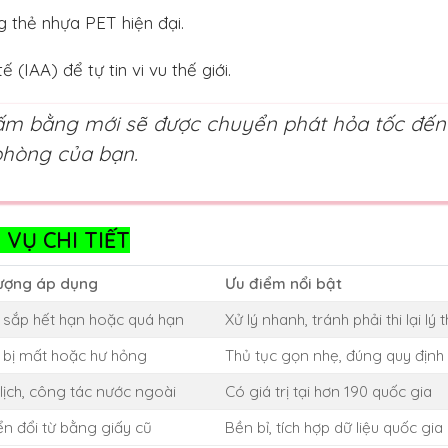
g thẻ nhựa PET hiện đại.
ế (IAA) để tự tin vi vu thế giới.
Tấm bằng mới sẽ được chuyển phát hỏa tốc đến
phòng của bạn.
VỤ CHI TIẾT
tượng áp dụng
Ưu điểm nổi bật
sắp hết hạn hoặc quá hạn
Xử lý nhanh, tránh phải thi lại lý 
bị mất hoặc hư hỏng
Thủ tục gọn nhẹ, đúng quy định 
 lịch, công tác nước ngoài
Có giá trị tại hơn 190 quốc gia
n đổi từ bằng giấy cũ
Bền bỉ, tích hợp dữ liệu quốc gia