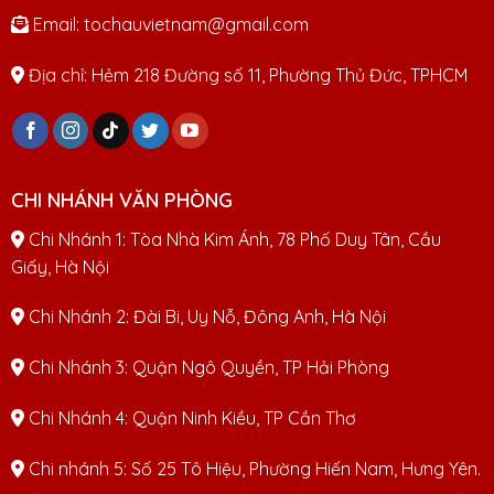
Email: tochauvietnam@gmail.com
Địa chỉ: Hẻm 218 Đường số 11, Phường Thủ Đức, TPHCM
CHI NHÁNH VĂN PHÒNG
Chi Nhánh 1: Tòa Nhà Kim Ánh, 78 Phố Duy Tân, Cầu
Giấy, Hà Nội
Chi Nhánh 2: Đài Bi, Uy Nỗ, Đông Anh, Hà Nội
Chi Nhánh 3: Quận Ngô Quyền, TP Hải Phòng
Chi Nhánh 4: Quận Ninh Kiều, TP Cần Thơ
Chi nhánh 5: Số 25 Tô Hiệu, Phường Hiến Nam, Hưng Yên.