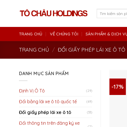
Skip
to
Tìm
kiếm:
content
TRANG CHỦ
VỀ CHÚNG TÔI
SẢN PHẨM & DỊCH V
TRANG CHỦ
/
ĐỔI GIẤY PHÉP LÁI XE Ô TÔ
DANH MỤC SẢN PHẨM
-17%
Định Vị Ô Tô
(29)
Đổi bằng lái xe ô tô quốc tế
(69)
Đổi giấy phép lái xe ô tô
(33)
Đổi thông tin trên đăng ký xe
(2)