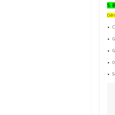
5. 
Đến
C
G
G
0
S