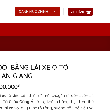
DANH MỤC CHÍNH
GIỎ HÀNG
Ệ
ĐỔI BẰNG LÁI XE Ô TÔ
 AN GIANG
iá
Giá
00.000
₫
ốc
hiện
i xe
là việc cần thiết để mỗi chuyến đi luôn suôn sẻ
:
tại
h.
Tô Châu Đông Á
hỗ trợ khách hàng thực hiện
thủ
00.000₫.
là:
p lái xe
với quy trình rõ ràng, hướng dẫn dễ hiểu và
500.000₫.