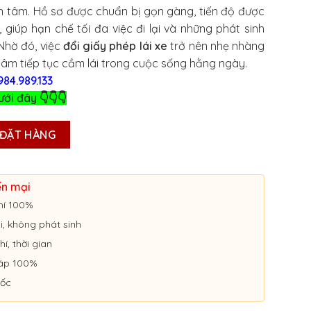
n tâm. Hồ sơ được chuẩn bị gọn gàng, tiến độ được
, giúp hạn chế tối đa việc đi lại và những phát sinh
 Nhờ đó, việc
đổi giấy phép lái xe
trở nên nhẹ nhàng
tâm tiếp tục cầm lái trong cuộc sống hằng ngày.
984.989.133
ưới đây 👇👇👇
LÁI XE Ô TÔ ONLINE Ở AN GIANG số lượng
ĐẶT HÀNG
ến mại
hí 100%
ói, không phát sinh
hí, thời gian
áp 100%
uốc