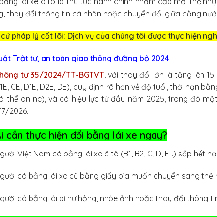
bằng lái xe ô tô là thủ tục hành chính nhằm cấp mới thẻ nhựa
, thay đổi thông tin cá nhân hoặc chuyển đổi giữa bằng nư
cứ pháp lý cốt lõi: Dịch vụ của chúng tôi được thực hiện ng
uật Trật tự, an toàn giao thông đường bộ 2024
hông tư 35/2024/TT-BGTVT
, với thay đổi lớn là tăng lên 1
1E, CE, D1E, D2E, DE), quy định rõ hơn về độ tuổi, thời hạn b
ó thể online), và có hiệu lực từ đầu năm 2025, trong đó m
/7/2026.
Ai cần thực hiện đổi bằng lái xe ngay?
gười Việt Nam có bằng lái xe ô tô (B1, B2, C, D, E…) sắp hết 
gười có bằng lái xe cũ bằng giấy bìa muốn chuyển sang thẻ 
gười có bằng lái bị hư hỏng, nhòe ảnh hoặc thay đổi thông t