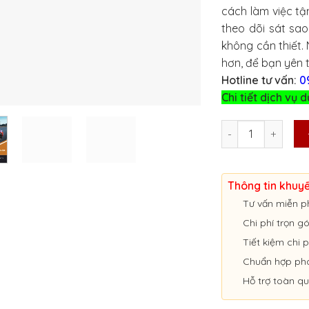
cách làm việc tậ
theo dõi sát sao
không cần thiết.
hơn, để bạn yên 
Hotline tư vấn:
0
Chi tiết dịch vụ d
DỊCH VỤ ĐỔI BẰNG 
Thông tin khuy
Tư vấn miễn p
Chi phí trọn g
Tiết kiệm chi p
Chuẩn hợp ph
Hỗ trợ toàn q