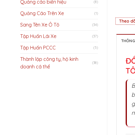
Quảng cáo biển hiệu
(8)
Quảng Cáo Trên Xe
(1)
Theo dõ
Sang Tên Xe Ô Tô
(34)
Tập Huấn Lái Xe
(37)
THÔNG 
Tập Huấn PCCC
(5)
ĐỔ
Thành lập công ty, hộ kinh
(38)
doanh cá thể
TÔ
B
b
g
n