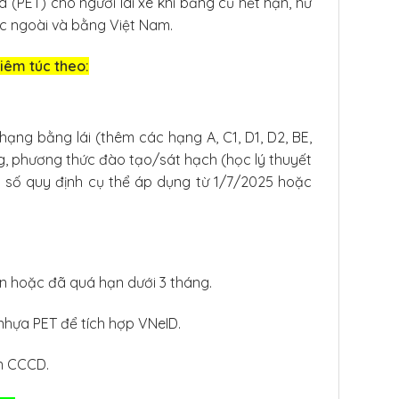
 (PET) cho người lái xe khi bằng cũ hết hạn, hư
ớc ngoài và bằng Việt Nam.
hiêm túc theo:
5 hạng bằng lái (thêm các hạng A, C1, D1, D2, BE,
ằng, phương thức đào tạo/sát hạch (học lý thuyết
ột số quy định cụ thể áp dụng từ 1/7/2025 hoặc
hạn hoặc đã quá hạn dưới 3 tháng.
nhựa PET để tích hợp VNeID.
in CCCD.