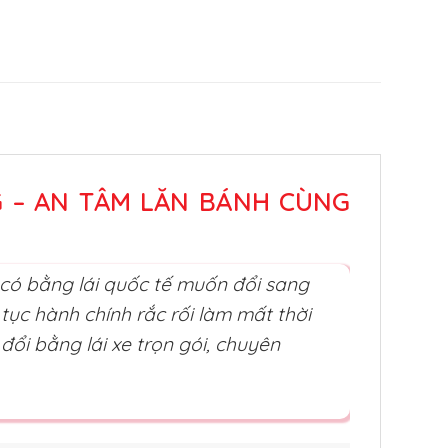
G – AN TÂM LĂN BÁNH CÙNG
 có bằng lái quốc tế muốn đổi sang
ục hành chính rắc rối làm mất thời
ổi bằng lái xe trọn gói, chuyên