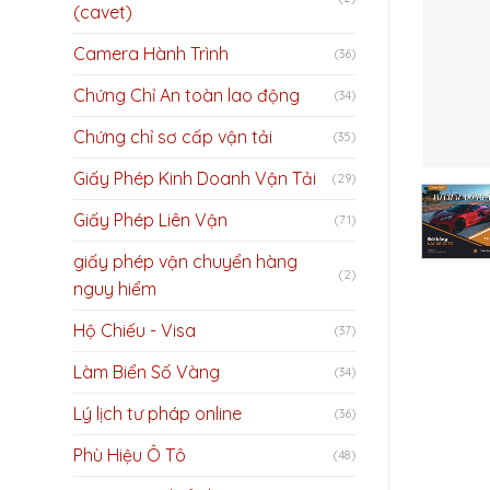
(cavet)
Camera Hành Trình
(36)
Chứng Chỉ An toàn lao động
(34)
Chứng chỉ sơ cấp vận tải
(35)
Giấy Phép Kinh Doanh Vận Tải
(29)
Giấy Phép Liên Vận
(71)
giấy phép vận chuyển hàng
(2)
nguy hiểm
Hộ Chiếu - Visa
(37)
Làm Biển Số Vàng
(34)
Lý lịch tư pháp online
(36)
Phù Hiệu Ô Tô
(48)