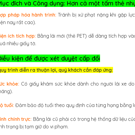
Mục đích và Công dụng: Hơn cả một tấm thẻ nh
ợp pháp hóa hành trình:
Tránh bị xử phạt nặng khi gặp lự
iện nay rất cao).
iện ích tích hợp:
Bằng lái mới (thẻ PET) dễ dàng tích hợp v
uá nhiều giấy tờ.
Điều kiện để được xét duyệt cấp đổi
uy trình diễn ra thuận lợi, quý khách cần đáp ứng:
ức khỏe:
Có giấy khám sức khỏe dành cho người lái xe do
háng).
ộ tuổi:
Đảm bảo độ tuổi theo quy định của từng hạng bằng lá
ính chính trực:
Bằng lái cũ phải có trong hệ thống dữ liệu 
ình trạng bị tạm giữ do vi phạm.