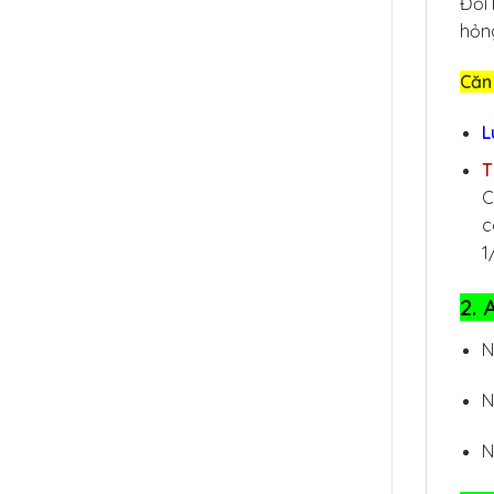
Đổi 
hỏng
Căn 
L
T
C
c
1
2. 
N
N
N