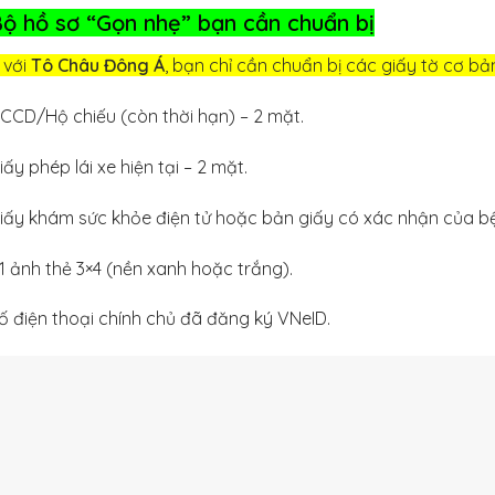
Bộ hồ sơ “Gọn nhẹ” bạn cần chuẩn bị
 với
Tô Châu Đông Á
, bạn chỉ cần chuẩn bị các giấy tờ cơ bản
CCD/Hộ chiếu (còn thời hạn) – 2 mặt.
iấy phép lái xe hiện tại – 2 mặt.
iấy khám sức khỏe điện tử hoặc bản giấy có xác nhận của bệ
1 ảnh thẻ 3×4 (nền xanh hoặc trắng).
ố điện thoại chính chủ đã đăng ký VNeID.