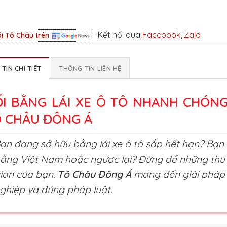
- Kết nối qua
Facebook
,
Zalo
i Tô Châu trên
TIN CHI TIẾT
THÔNG TIN LIÊN HỆ
I BẰNG LÁI XE Ô TÔ NHANH CHÓN
 CHÂU ĐÔNG Á
ạn đang sở hữu bằng lái xe ô tô sắp hết hạn? Bạn
ằng Việt Nam hoặc ngược lại? Đừng để những thủ t
ian của bạn.
Tô Châu Đông Á
mang đến giải pháp đ
ghiệp và đúng pháp luật.