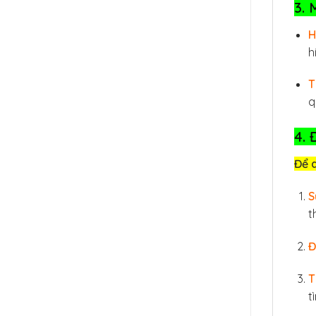
3. 
H
h
T
q
4. 
Để q
S
t
Đ
T
t