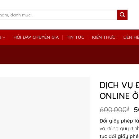
Ụ
HỎI ĐÁP CHUYÊN GIA
TIN TỨC
KIẾN THỨC
LIÊN H
DỊCH VỤ 
ONLINE Ở
G
600.000
₫
5
g
Đổi giấy phép lá
là
và đúng quy địn
6
tục đổi giấy phé