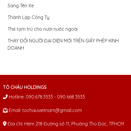
Sang Tên Xe
Thành Lập Công Ty
Thẻ tạm trú cho nười nước ngoài
THAY ĐỔI NGƯỜI ĐẠI DIỆN MỚI TRÊN GIẤY PHÉP KINH
DOANH
TÔ CHÂU HOLDINGS
Hotline: 090.678.3533 - 090 668 3533
Email: tochauvietnam@gmail.com
Địa chỉ: Hẻm 218 Đường số 11, Phường Thủ Đức, TPHCM