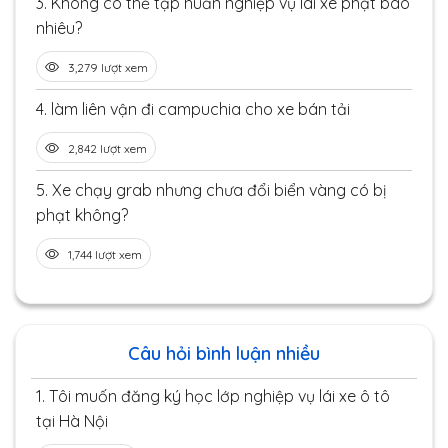
3.
Không có thẻ tập huấn nghiệp vụ lái xe phạt bao
nhiêu?
3,279 lượt xem
4.
làm liên vận đi campuchia cho xe bán tải
2,842 lượt xem
5.
Xe chạy grab nhưng chưa đổi biển vàng có bị
phạt không?
1,744 lượt xem
Câu hỏi bình luận nhiều
1.
Tôi muốn đăng ký học lớp nghiệp vụ lái xe ô tô
tại Hà Nội