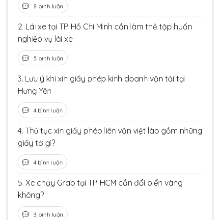
8 bình luận
2.
Lái xe tại TP. Hồ Chí Minh cần làm thẻ tập huấn
nghiệp vụ lái xe
5 bình luận
3.
Lưu ý khi xin giấy phép kinh doanh vận tải tại
Hưng Yên
4 bình luận
4.
Thủ tục xin giấy phép liên vận việt lào gồm những
giấy tờ gì?
4 bình luận
5.
Xe chạy Grab tại TP. HCM cần đổi biển vàng
không?
3 bình luận