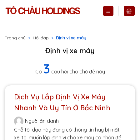
Skip
to
content
Trang chủ
>
Hỏi đáp
>
Định vị xe máy
Định vị xe máy
3
Có
câu hỏi cho chủ đề này
Dịch Vụ Lắp Định Vị Xe Máy
Nhanh Và Uy Tín Ở Bắc Ninh
Người ẩn danh
Chỗ tôi dạo này đang có thông tin hay bị mất
xe, tôi muốn lắp định vị cho xe máy cá nhân để