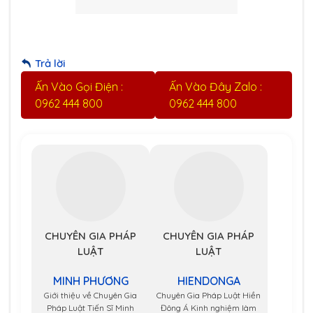
Trả lời
Ấn Vào Gọi Điện :
Ấn Vào Đây Zalo :
0962 444 800
0962 444 800
CHUYÊN GIA PHÁP
CHUYÊN GIA PHÁP
LUẬT
LUẬT
MINH PHƯƠNG
HIENDONGA
Giới thiệu về Chuyên Gia
Chuyên Gia Pháp Luật Hiền
Pháp Luật Tiến Sĩ Minh
Đông Á Kinh nghiệm làm