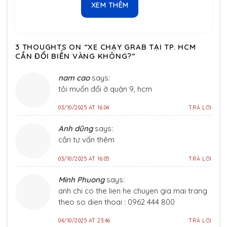
XEM THÊM
3 THOUGHTS ON “
XE CHẠY GRAB TẠI TP. HCM
CẦN ĐỔI BIỂN VÀNG KHÔNG?
”
nam cao
says:
tôi muốn đổi ở quận 9, hcm
03/10/2025 AT 16:04
TRẢ LỜI
Anh dũng
says:
cần tư vấn thêm
03/10/2025 AT 16:05
TRẢ LỜI
Minh Phuong
says:
anh chi co the lien he chuyen gia mai trang
theo so dien thoai : 0962 444 800
04/10/2025 AT 23:46
TRẢ LỜI