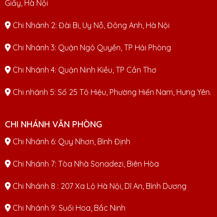
Giấy, Hà Nội
Chi Nhánh 2: Đài Bi, Uy Nỗ, Đông Anh, Hà Nội
Chi Nhánh 3: Quận Ngô Quyền, TP Hải Phòng
Chi Nhánh 4: Quận Ninh Kiều, TP Cần Thơ
Chi nhánh 5: Số 25 Tô Hiệu, Phường Hiến Nam, Hưng Yên.
CHI NHÁNH VĂN PHÒNG
Chi Nhánh 6: Quy Nhơn, Bình Định
Chi Nhánh 7: Tòa Nhà Sonadezi, Biên Hòa
Chi Nhánh 8 : 207 Xa Lộ Hà Nội, Dĩ An, Bình Dương
Chi Nhánh 9: Suối Hoa, Bắc Ninh