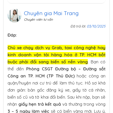
Chuyên gia Mai Trang
Chuyên viên tư vấn
Đã trả lời:
03/10/2025
Đáp:
Chủ xe chạy dịch vụ Grab, taxi công nghệ hay
kinh doanh vận tải hàng hóa ở TP. HCM bắt
buộc phải đổi sang biển số nền vàng
. Bạn có
thể đến
Phòng CSGT Đường bộ – Đường sắt
Công an TP. HCM (TP Thủ Đức)
hoặc công an
quận/huyện nơi cư trú để làm thủ tục. Hồ sơ khá
đơn giản: bản gốc đăng ký xe, giấy tờ cá nhân,
biển số cũ và tờ khai đổi biển. Sau khi nộp, bạn sẽ
nhận
giấy hẹn trả kết quả
và thường trong vòng
3 – 5 ngày làm việc
sẽ có biển vàng mới. Lưu ý,