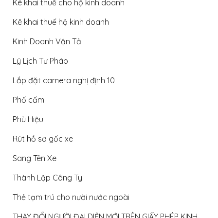
Kê khai thuế cho hộ kinh doanh
Kê khai thuế hộ kinh doanh
Kinh Doanh Vận Tải
Lý Lịch Tư Pháp
Lắp đặt camera nghị định 10
Phố cấm
Phù Hiệu
Rút hồ sơ gốc xe
Sang Tên Xe
Thành Lập Công Ty
Thẻ tạm trú cho nười nước ngoài
THAY ĐỔI NGƯỜI ĐẠI DIỆN MỚI TRÊN GIẤY PHÉP KINH