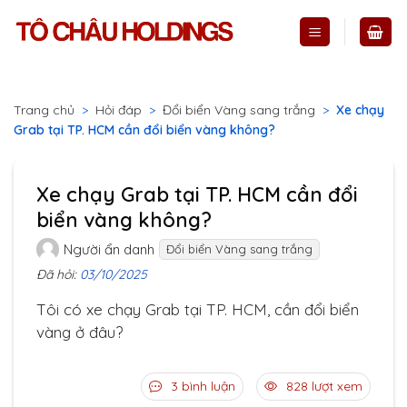
Skip
to
content
Trang chủ
>
Hỏi đáp
>
Đổi biển Vàng sang trắng
>
Xe chạy
Grab tại TP. HCM cần đổi biển vàng không?
Xe chạy Grab tại TP. HCM cần đổi
biển vàng không?
Người ẩn danh
Đổi biển Vàng sang trắng
Đã hỏi:
03/10/2025
Tôi có xe chạy Grab tại TP. HCM, cần đổi biển
vàng ở đâu?
3 bình luận
828 lượt xem