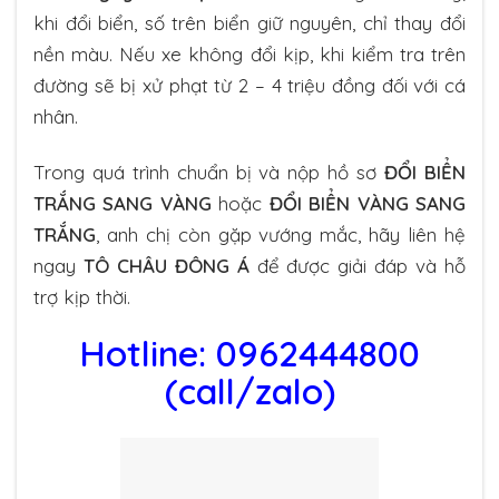
khi đổi biển, số trên biển giữ nguyên, chỉ thay đổi
nền màu. Nếu xe không đổi kịp, khi kiểm tra trên
đường sẽ bị xử phạt từ 2 – 4 triệu đồng đối với cá
nhân.
Trong quá trình chuẩn bị và nộp hồ sơ
ĐỔI BIỂN
TRẮNG SANG VÀNG
hoặc
ĐỔI BIỂN VÀNG SANG
TRẮNG
, anh chị còn gặp vướng mắc, hãy liên hệ
ngay
TÔ CHÂU ĐÔNG Á
để được giải đáp và hỗ
trợ kịp thời.
Hotline: 0962444800
(call/zalo)