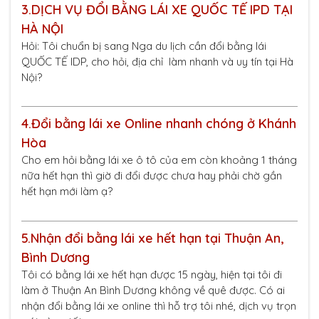
3.
DỊCH VỤ ĐỔI BẰNG LÁI XE QUỐC TẾ IPD TẠI
HÀ NỘI
Hỏi: Tôi chuẩn bị sang Nga du lịch cần đổi bằng lái
QUỐC TẾ IDP, cho hỏi, địa chỉ làm nhanh và uy tín tại Hà
Nội?
4.
Đổi bằng lái xe Online nhanh chóng ở Khánh
Hòa
Cho em hỏi bằng lái xe ô tô của em còn khoảng 1 tháng
nữa hết hạn thì giờ đi đổi được chưa hay phải chờ gần
hết hạn mới làm ạ?
5.
Nhận đổi bằng lái xe hết hạn tại Thuận An,
Bình Dương
Tôi có bằng lái xe hết hạn được 15 ngày, hiện tại tôi đi
làm ở Thuận An Bình Dương không về quê được. Có ai
nhận đổi bằng lái xe online thì hỗ trợ tôi nhé, dịch vụ trọn