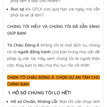
phải làm ở đâu cho nhanh?
Run sợ
khi GPLX vừa quá hạn vài ngày mà vẫn
phải lái xe đi làm?
CHÚNG TÔI HIỂU! VÀ CHÚNG TÔI ĐÃ SẴN SÀNG
GIÚP BẠN!
Tô Châu Đông Á
không chỉ là một dịch vụ, chúng
tôi là
người đồng hành
của bạn trong mọi vấn đề
pháp lý vận tải. Hãy xem chúng tôi là người thân
cận, thay bạn lo liệu mọi thủ tục rắc rối nhất!
CHỌN TÔ CHÂU ĐÔNG Á: CHỌN SỰ AN TÂM CHO
CHÍNH BẠN
1. HỒ SƠ CHÚNG TÔI LO HẾT!
Hồ sơ Chuẩn, Không Lỗi:
Bạn chỉ cần chụp ảnh