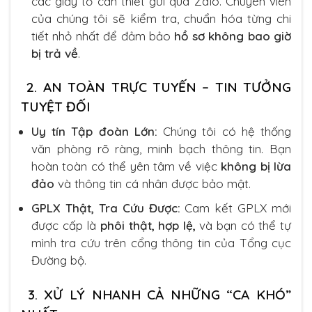
các giấy tờ cần thiết gửi qua Zalo. Chuyên viên
của chúng tôi sẽ kiểm tra, chuẩn hóa từng chi
tiết nhỏ nhất để đảm bảo
hồ sơ không bao giờ
bị trả về
.
2. AN TOÀN TRỰC TUYẾN – TIN TƯỞNG
TUYỆT ĐỐI
Uy tín Tập đoàn Lớn:
Chúng tôi có hệ thống
văn phòng rõ ràng, minh bạch thông tin. Bạn
hoàn toàn có thể yên tâm về việc
không bị lừa
đảo
và thông tin cá nhân được bảo mật.
GPLX Thật, Tra Cứu Được:
Cam kết GPLX mới
được cấp là
phôi thật, hợp lệ,
và bạn có thể tự
mình tra cứu trên cổng thông tin của Tổng cục
Đường bộ.
3. XỬ LÝ NHANH CẢ NHỮNG “CA KHÓ”