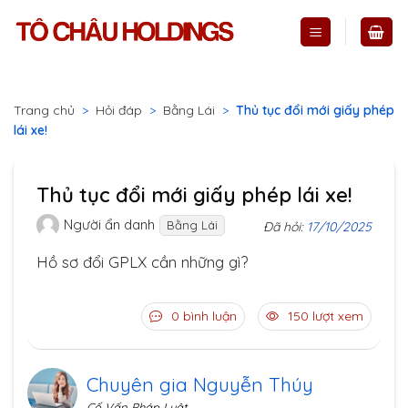
Skip
to
content
Trang chủ
>
Hỏi đáp
>
Bằng Lái
>
Thủ tục đổi mới giấy phép
lái xe!
Thủ tục đổi mới giấy phép lái xe!
Người ẩn danh
Bằng Lái
Đã hỏi:
17/10/2025
Hồ sơ đổi GPLX cần những gì?
0 bình luận
150 lượt xem
Chuyên gia Nguyễn Thúy
Cố Vấn Pháp Luật