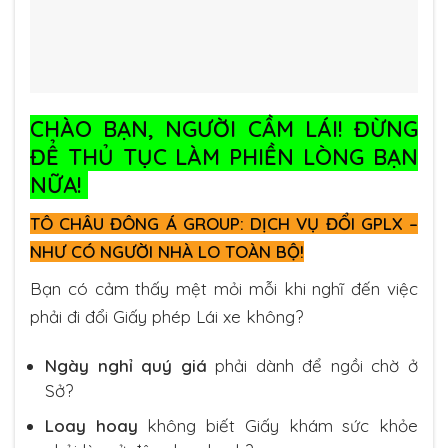
CHÀO BẠN, NGƯỜI CẦM LÁI! ĐỪNG
ĐỂ THỦ TỤC LÀM PHIỀN LÒNG BẠN
NỮA!
TÔ CHÂU ĐÔNG Á GROUP: DỊCH VỤ ĐỔI GPLX –
NHƯ CÓ NGƯỜI NHÀ LO TOÀN BỘ!
Bạn có cảm thấy mệt mỏi mỗi khi nghĩ đến việc
phải đi đổi Giấy phép Lái xe không?
Ngày nghỉ quý giá
phải dành để ngồi chờ ở
Sở?
Loay hoay
không biết Giấy khám sức khỏe