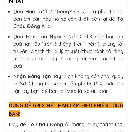
NHẤT
Quá Hạn dưới 3 tháng?
sẽ không phải thi lại,
bạn chỉ cần nộp hồ sơ cần thiết, còn lại để
Tô
Châu Đông Á
lo
.
Quá Hạn Lâu Ngày?
Nếu GPLX của bạn đã
quá hạn lâu (trên 3 tháng, trên 1 năm), chúng tôi
tư vấn lộ trình thi lại lý thuyết/thực hành rõ ràng
nhất, giúp bạn lấy lại bằng lái một cách hiệu
quả.
Nhận Bằng Tận Tay:
Bạn không cần phải quay
lại Sở. Chúng tôi sẽ chuyển phát GPLX mới đến
tận tay bạn, để bạn chỉ việc lái xe an toàn.
ĐỪNG ĐỂ GPLX HẾT HẠN LÀM ĐIỀU PHIỀN LÒNG
BẠN!
Hãy để
Tô Châu Đông Á
mang lại sự thảnh thơi