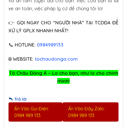
và an tâm tuyệt đối cho bạn. Việc của bạn là lái
xe an toàn, việc pháp lý cứ để chúng tôi lo!
👉
GỌI NGAY CHO “NGƯỜI NHÀ” TẠI TCDĐA ĐỂ
XỬ LÝ GPLX NHANH NHẤT!
📞
HOTLINE:
0984989133
🌐
WEBSITE:
tochaudonga.com
Tô Châu Đông Á – Lo cho bạn, như lo cho chính
mình!
Trả lời
Ấn Vào Gọi Điện:
Ấn Vào Đây Zalo :
0984 989 133
0984 989 133