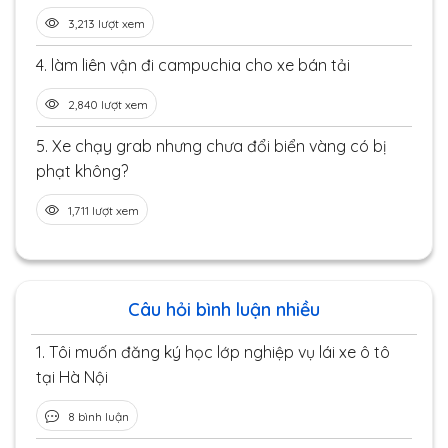
3,213 lượt xem
4.
làm liên vận đi campuchia cho xe bán tải
2,840 lượt xem
5.
Xe chạy grab nhưng chưa đổi biển vàng có bị
phạt không?
1,711 lượt xem
Câu hỏi bình luận nhiều
1.
Tôi muốn đăng ký học lớp nghiệp vụ lái xe ô tô
tại Hà Nội
8 bình luận