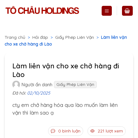
Skip
to
content
Trang chủ
>
Hỏi đáp
>
Giấy Phép Liên Vận
>
Làm liên vận
cho xe chở hàng đi Lào
Làm liên vận cho xe chở hàng đi
Lào
Người ẩn danh
Giấy Phép Liên Vận
Đã hỏi:
02/10/2025
cty em chở hàng hóa qua lào muốn làm liên
vận thì làm sao ạ
0 bình luận
221 lượt xem