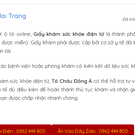
Mai Trang
Đã trả 
X ô tô online,
Giấy khám sức khỏe điện tử
là thành ph
 được miễn). Giấy khám phải được cấp bởi cơ sở y tế đã l
n tải.
các bệnh viện hoặc phòng khám có kiên kết dữ liệu sức kh
hám sức khỏe điện tử,
Tô Châu Đông Á
có thể hỗ trợ tư 
 tế đủ điều kiện để hoàn thành thủ tục khám và nhận giấ
 bạn được chấp nhận nhanh chóng.
 Điện : 0962 444 800
Ấn Vào Đây Zalo : 0962 444 800