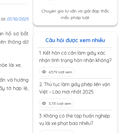
Chuyên gia tư vấn và giải đáp thắc
mắc pháp luật
lời:
07/10/2025
ần hồ sơ bắt
Câu hỏi được xem nhiều
iên thông dữ
1.
Kết hôn có cần làm giấy xác
nhận tình trạng hôn nhân không?
ỏe lái xe.
4,579 lượt xem
vấn và hướng
2.
Thủ tục làm giấy phép liên vận
y tờ hợp lệ,
Việt – Lào mới nhất 2025
3,731 lượt xem
3.
Không có thẻ tập huấn nghiệp
vụ lái xe phạt bao nhiêu?