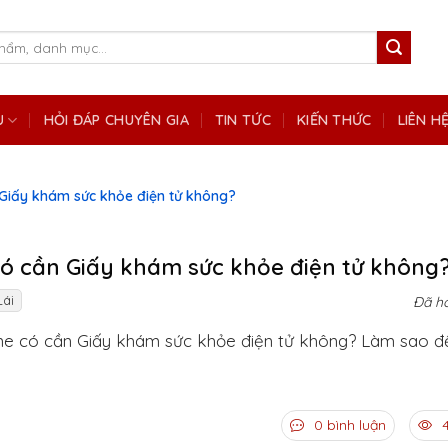
Ụ
HỎI ĐÁP CHUYÊN GIA
TIN TỨC
KIẾN THỨC
LIÊN H
 Giấy khám sức khỏe điện tử không?
có cần Giấy khám sức khỏe điện tử không
ái
Đã hỏ
ne có cần Giấy khám sức khỏe điện tử không? Làm sao đ
0 bình luận