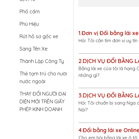
Phố cấm
Phù Hiệu
1.
Đơn vị Đổi bằng lái xe
Rút hồ sơ gốc xe
Hỏi: Tôi cần tìm đơn vị uy tí
Sang Tên Xe
2.
DỊCH VỤ ĐỔI BẰNG L
Thành Lập Công Ty
Bằng lái xe của tôi là hạng 
Thẻ tạm trú cho nười
những gì?
nước ngoài
THAY ĐỔI NGƯỜI ĐẠI
3.
DỊCH VỤ ĐỔI BẰNG LÁ
DIỆN MỚI TRÊN GIẤY
Hỏi: Tôi chuẩn bị sang Nga d
PHÉP KINH DOANH
Nội?
4.
Đổi bằng lái xe Onli
Cho em hỏi bằng lái xe ô tô