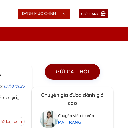
DANH MỤC CHÍNH
GIỎ HÀNG
Ệ
GỬI CÂU HỎI
?
i:
07/10/2025
Chuyên gia được đánh giá
ể có giấy
cao
Chuyên viên tư vấn
462 lượt xem
MAI TRANG