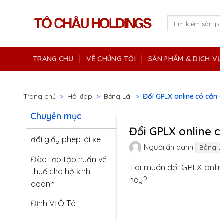
Skip
to
Tìm
kiếm:
content
TRANG CHỦ
VỀ CHÚNG TÔI
SẢN PHẨM & DỊCH V
Trang chủ
>
Hỏi đáp
>
Bằng Lái
>
Đổi GPLX online có cần
Chuyên mục
Đổi GPLX online 
đổi giấy phép lái xe
Người ẩn danh
Bằng L
Đào tạo tập huấn về
Tôi muốn đổi GPLX onli
thuế cho hộ kinh
này?
doanh
Định Vị Ô Tô