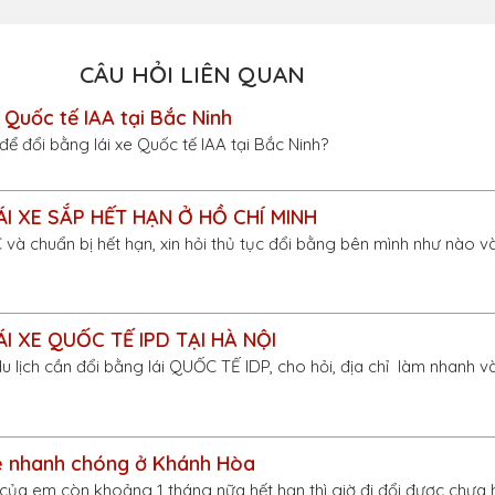
CÂU HỎI LIÊN QUAN
 Quốc tế IAA tại Bắc Ninh
n để đổi bằng lái xe Quốc tế IAA tại Bắc Ninh?
ÁI XE SẮP HẾT HẠN Ở HỒ CHÍ MINH
C và chuẩn bị hết hạn, xin hỏi thủ tục đổi bằng bên mình như nào v
I XE QUỐC TẾ IPD TẠI HÀ NỘI
u lịch cần đổi bằng lái QUỐC TẾ IDP, cho hỏi, địa chỉ làm nhanh và 
ne nhanh chóng ở Khánh Hòa
 của em còn khoảng 1 tháng nữa hết hạn thì giờ đi đổi được chưa 