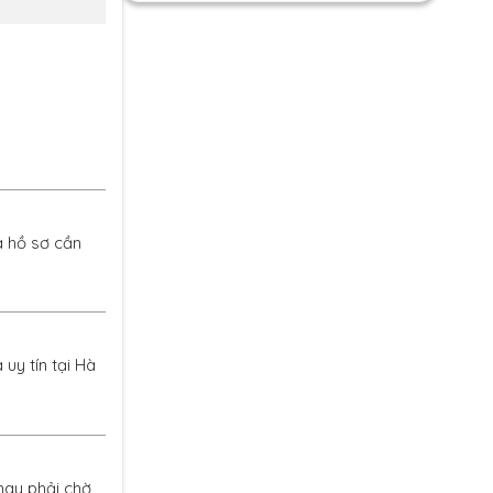
à hồ sơ cần
uy tín tại Hà
hay phải chờ