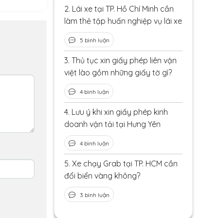
2.
Lái xe tại TP. Hồ Chí Minh cần
làm thẻ tập huấn nghiệp vụ lái xe
5 bình luận
3.
Thủ tục xin giấy phép liên vận
việt lào gồm những giấy tờ gì?
4 bình luận
4.
Lưu ý khi xin giấy phép kinh
doanh vận tải tại Hưng Yên
4 bình luận
5.
Xe chạy Grab tại TP. HCM cần
đổi biển vàng không?
3 bình luận