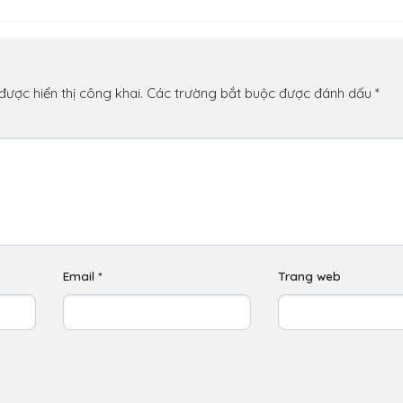
n
ược hiển thị công khai.
Các trường bắt buộc được đánh dấu
*
Email
*
Trang web