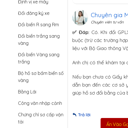
Định vị xe máy
Đổi đăng ký xe
Chuyên gia 
Chuyên viên tư vấn
Đổi biển R sang Rm
✅ Đáp:
Có. Khi đổi GPL
Đổi biển trắng sang
buộc (trừ các trường hợp
vàng
liệu với Bộ Giao thông Vậ
Đổi biển Vàng sang
trắng
Anh chị có thể khám tại 
Bộ hồ sơ bấm biển số
Nếu bạn chưa có Giấy k
vàng
dẫn bạn đến các cơ sở y
Bằng Lái
giúp hồ sơ đổi bằng của
Công văn nhập cảnh
Chứng chỉ sơ cấp vận
Trả lời
tải
Ấn Vào Gọi