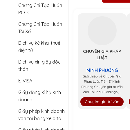
Chứng Chỉ Tập Huấn
PCCC
Chứng Chỉ Tập Huấn
Tài Xế
Dịch vụ kê khai thuế
điện tử
CHUYÊN GIA PHÁP
LUẬT
Dịch vụ xin giấy độc
thân
MINH PHƯƠNG
Giới thiệu về Chuyên Gia
E-VISA
Pháp Luật Tiến Sĩ Minh
Phương Chuyên gia tư vấn
Giấy đăng kí hộ kinh
của Tô Châu Holdings ,...
doanh
Chuyên gia tư vấn
Giấy phép kinh doanh
vận tải bằng xe ô to