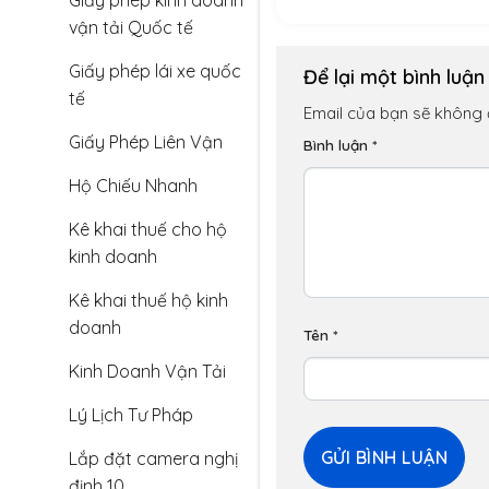
Giấy phép kinh doanh
vận tải Quốc tế
Giấy phép lái xe quốc
Để lại một bình luậ
tế
Email của bạn sẽ không đ
Giấy Phép Liên Vận
Bình luận
*
Hộ Chiếu Nhanh
Kê khai thuế cho hộ
kinh doanh
Kê khai thuế hộ kinh
doanh
Tên
*
Kinh Doanh Vận Tải
Lý Lịch Tư Pháp
Lắp đặt camera nghị
định 10