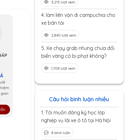
3,213 lượt xem
4.
làm liên vận đi campuchia cho
xe bán tải
2,840 lượt xem
5.
Xe chạy grab nhưng chưa đổi
HÁP
biển vàng có bị phạt không?
1,708 lượt xem
 Á
uật
ghiệm
 gian
Câu hỏi bình luận nhiều
..
vấn
1.
Tôi muốn đăng ký học lớp
nghiệp vụ lái xe ô tô tại Hà Nội
8 bình luận