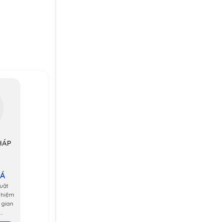
HÁP
 Á
uật
ghiệm
 gian
..