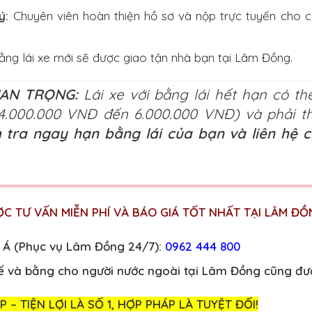
ý:
Chuyên viên hoàn thiện hồ sơ và nộp trực tuyến cho 
ng lái xe mới sẽ được giao tận nhà bạn tại Lâm Đồng.
AN TRỌNG:
Lái xe với bằng lái hết hạn có th
 4.000.000 VNĐ đến 6.000.000 VNĐ) và phải th
 tra ngay hạn bằng lái của bạn và liên hệ c
ỢC TƯ VẤN MIỄN PHÍ VÀ BÁO GIÁ TỐT NHẤT TẠI LÂM ĐỒ
 Á (Phục vụ Lâm Đồng 24/7):
0962 444 800
tế và bằng cho người nước ngoài tại Lâm Đồng cũng đượ
– TIỆN LỢI LÀ SỐ 1, HỢP PHÁP LÀ TUYỆT ĐỐI!