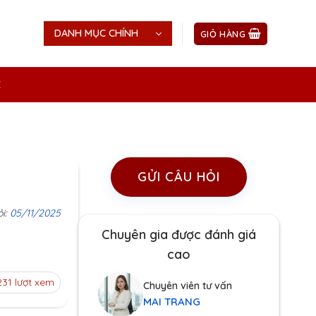
DANH MỤC CHÍNH
GIỎ HÀNG
Ệ
GỬI CÂU HỎI
ỏi:
05/11/2025
Chuyên gia được đánh giá
cao
231 lượt xem
Chuyên viên tư vấn
MAI TRANG