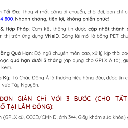
n Tối Đa:
Thay vì mất công di chuyển, chờ đợi, bạn chỉ c
4 800
.
Nhanh chóng, tiện lợi, không phiền phức!
 & Hợp Pháp:
Cam kết thông tin được
cập nhật thành 
n thị trên ứng dụng
VNeID
. Bằng lái mới là bằng PET ch
Bằng Quá Hạn:
Đội ngũ chuyên môn cao, xử lý kịp thời cá
oặc
quá hạn dưới 3 tháng
(áp dụng cho GPLX ô tô), gi
n kém.
p Kỷ:
Tô Châu Đông Á là thương hiệu hàng đầu, được tin c
u vực Tây Nguyên.
ĐƠN GIẢN CHỈ VỚI 3 BƯỚC (CHO TẤT
 TẠI LÂM ĐỒNG):
 (GPLX cũ, CCCD/CMND, ảnh 3×4, Giấy khám sức khỏe) 