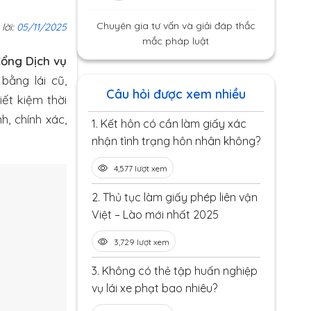
Chuyên gia tư vấn và giải đáp thắc
 lời:
05/11/2025
mắc pháp luật
ổng Dịch vụ
bằng lái cũ,
Câu hỏi được xem nhiều
iết kiệm thời
h, chính xác,
1.
Kết hôn có cần làm giấy xác
nhận tình trạng hôn nhân không?
4,577 lượt xem
2.
Thủ tục làm giấy phép liên vận
Việt – Lào mới nhất 2025
3,729 lượt xem
3.
Không có thẻ tập huấn nghiệp
vụ lái xe phạt bao nhiêu?