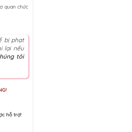
cơ quan chức
ể bị phạt
i lại nếu
húng tôi
NG!
c hỗ trợ!