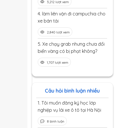
3,212 lượt xem
4.
làm liên vận đi campuchia cho
xe bán tải
2,840 lượt xem
5.
Xe chạy grab nhưng chưa đổi
biển vàng có bị phạt không?
1,707 lượt xem
Câu hỏi bình luận nhiều
1.
Tôi muốn đăng ký học lớp
nghiệp vụ lái xe ô tô tại Hà Nội
8 bình luận