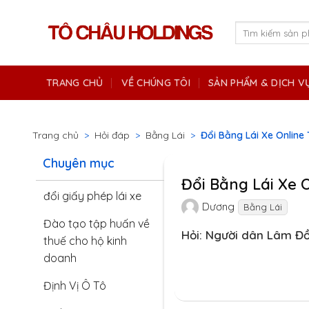
Skip
to
Tìm
kiếm:
content
TRANG CHỦ
VỀ CHÚNG TÔI
SẢN PHẨM & DỊCH V
Trang chủ
>
Hỏi đáp
>
Bằng Lái
>
Đổi Bằng Lái Xe Online
Chuyên mục
Đổi Bằng Lái Xe 
đổi giấy phép lái xe
Dương
Bằng Lái
Đào tạo tập huấn về
Hỏi: Người dân Lâm Đồ
thuế cho hộ kinh
doanh
Định Vị Ô Tô