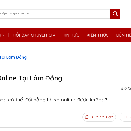
Ụ
HỎI ĐÁP CHUYÊN GIA
TIN TỨC
KIẾN THỨC
LIÊN H
 Tại Lâm Đồng
Online Tại Lâm Đồng
Đã h
ng có thể đổi bằng lái xe online được không?
0 bình luận