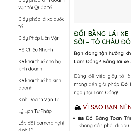
Giấy phép kinh doanh
vận tải Quốc tế
Giấy phép lái xe quốc
tế
ĐỔI BẰNG LÁI XE
Giấy Phép Liên Vận
SỞ! – TÔ CHÂU Đ
Hộ Chiếu Nhanh
Bạn đang tận hưởng khô
Lâm Đồng? Bằng lái xe 
Kê khai thuế cho hộ
kinh doanh
Đừng để việc giấy tờ l
Kê khai thuế hộ kinh
mang đến giải pháp
Đổi 
doanh
ngay tại Lâm Đồng!
Kinh Doanh Vận Tải
🏔️
VÌ SAO BẠN NÊ
Lý Lịch Tư Pháp
🏡 Đổi Bằng Toàn Trì
Lắp đặt camera nghị
không cần phải đi đâu c
định 10