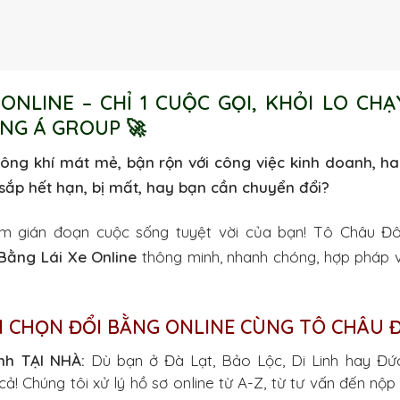
 ONLINE – CHỈ 1 CUỘC GỌI, KHỎI LO CH
ÔNG Á GROUP 🚀
ng khí mát mẻ, bận rộn với công việc kinh doanh, hay
sắp hết hạn, bị mất, hay bạn cần chuyển đổi?
àm gián đoạn cuộc sống tuyệt vời của bạn! Tô Châu Đ
Bằng Lái Xe Online
thông minh, nhanh chóng, hợp pháp và
N CHỌN ĐỔI BẰNG ONLINE CÙNG TÔ CHÂU 
nh TẠI NHÀ:
Dù bạn ở Đà Lạt, Bảo Lộc, Di Linh hay Đứ
ả! Chúng tôi xử lý hồ sơ online từ A-Z, từ tư vấn đến nộp