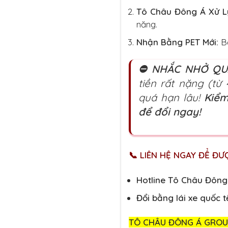
Tô Châu Đông Á Xử L
năng.
Nhận Bằng PET Mới:
Bằ
⛔ NHẮC NHỞ QU
tiền rất nặng (từ
quá hạn lâu!
Kiểm
để đổi ngay!
📞 LIÊN HỆ NGAY ĐỂ ĐƯ
Hotline Tô Châu Đông
Đổi bằng lái xe quốc 
TÔ CHÂU ĐÔNG Á GROUP 