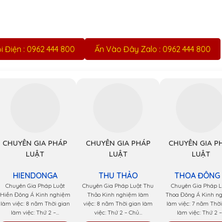
 Điện : 0962 444 800
Ấn Vào Đây Zalo : 0962 444 800
CHUYÊN GIA PHÁP
CHUYÊN GIA PHÁP
CHUYÊN GIA P
LUẬT
LUẬT
LUẬT
HIENDONGA
THU THẢO
THOA ĐÔNG
Chuyên Gia Pháp Luật
Chuyên Gia Pháp Luật Thu
Chuyên Gia Pháp L
Hiền Đông Á Kinh nghiệm
Thảo Kinh nghiệm làm
Thoa Đông Á Kinh n
làm việc: 8 năm Thời gian
việc: 8 năm Thời gian làm
làm việc: 7 năm Thời
làm việc: Thứ 2 –...
việc: Thứ 2 – Chủ...
làm việc: Thứ 2 –.