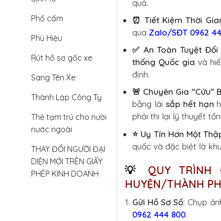
quả.
Phố cấm
⏰ Tiết Kiệm Thời Gia
qua
Zalo/SĐT 0962 44
Phù Hiệu
✅ An Toàn Tuyệt Đối
Rút hồ sơ gốc xe
thống Quốc gia
và hiể
định.
Sang Tên Xe
🚨 Chuyên Gia “Cứu” 
Thành Lập Công Ty
bằng lái
sắp hết hạn
h
phải thi lại lý thuyết tố
Thẻ tạm trú cho nười
nước ngoài
⭐ Uy Tín Hơn Một Thậ
quốc và đặc biệt là kh
THAY ĐỔI NGƯỜI ĐẠI
DIỆN MỚI TRÊN GIẤY
💡
QUY TRÌNH 
PHÉP KINH DOANH
HUYỆN/THÀNH PHỐ
Gửi Hồ Sơ Số:
Chụp ảnh
0962 444 800
.