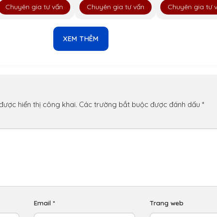
Chuyên gia tư vấn
Chuyên gia tư vấn
Chuyên gia tư 
XEM THÊM
n
ược hiển thị công khai.
Các trường bắt buộc được đánh dấu
*
Email
*
Trang web