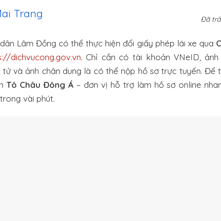
Mai Trang
Đã trả
 dân Lâm Đồng có thể thực hiện đổi giấy phép lái xe qua
C
s://dichvucong.gov.vn
. Chỉ cần có tài khoản VNeID, ảnh 
tử và ảnh chân dung là có thể nộp hồ sơ trực tuyến. Để t
ọn
Tô Châu Đông Á
– đơn vị hỗ trợ làm hồ sơ online nhan
trong vài phút.