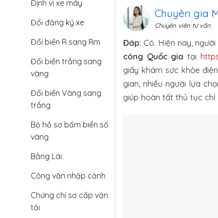
Định vị xe máy
Chuyên gia 
Đổi đăng ký xe
Chuyên viên tư vấn
Đổi biển R sang Rm
Đáp:
Có. Hiện nay, người
công Quốc gia
tại
http
Đổi biển trắng sang
giấy khám sức khỏe điện 
vàng
gian, nhiều người lựa ch
Đổi biển Vàng sang
giúp hoàn tất thủ tục chỉ 
trắng
Bộ hồ sơ bấm biển số
vàng
Bằng Lái
Công văn nhập cảnh
Chứng chỉ sơ cấp vận
tải