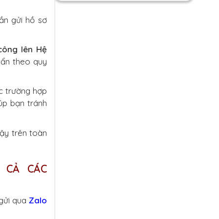
ần gửi hồ sơ
công lên Hệ
uẩn theo quy
c trường hợp
úp bạn tránh
ậy trên toàn
 CẢ CÁC
gửi qua
Zalo