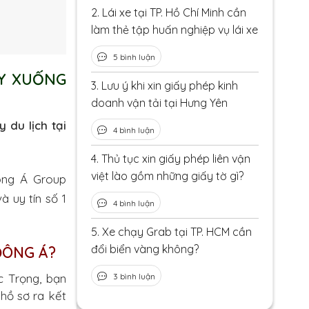
2.
Lái xe tại TP. Hồ Chí Minh cần
làm thẻ tập huấn nghiệp vụ lái xe
5 bình luận
ẠY XUỐNG
3.
Lưu ý khi xin giấy phép kinh
doanh vận tải tại Hưng Yên
 du lịch tại
4 bình luận
4.
Thủ tục xin giấy phép liên vận
việt lào gồm những giấy tờ gì?
ông Á Group
 uy tín số 1
4 bình luận
5.
Xe chạy Grab tại TP. HCM cần
đổi biển vàng không?
ĐÔNG Á?
c Trọng, bạn
3 bình luận
 hồ sơ ra kết