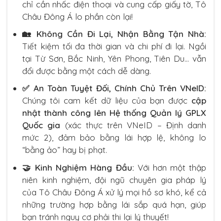
chỉ cần nhấc điện thoại và cung cấp giấy tờ, Tô
Châu Đông Á lo phần còn lại!
🏡 Không Cần Đi Lại, Nhận Bằng Tận Nhà:
Tiết kiệm tối đa thời gian và chi phí đi lại. Ngồi
tại Từ Sơn, Bắc Ninh, Yên Phong, Tiên Du… vẫn
đổi được bằng một cách dễ dàng.
✅ An Toàn Tuyệt Đối, Chính Chủ Trên VNeID:
Chúng tôi cam kết dữ liệu của bạn được
cập
nhật thành công lên Hệ thống Quản lý GPLX
Quốc gia
(xác thực trên VNeID – Định danh
mức 2), đảm bảo bằng lái hợp lệ, không lo
“bằng ảo” hay bị phạt.
🤝 Kinh Nghiệm Hàng Đầu:
Với hơn một thập
niên kinh nghiệm, đội ngũ chuyên gia pháp lý
của Tô Châu Đông Á xử lý mọi hồ sơ khó, kể cả
những trường hợp bằng lái sắp quá hạn, giúp
bạn tránh nguy cơ phải thi lại lý thuyết!