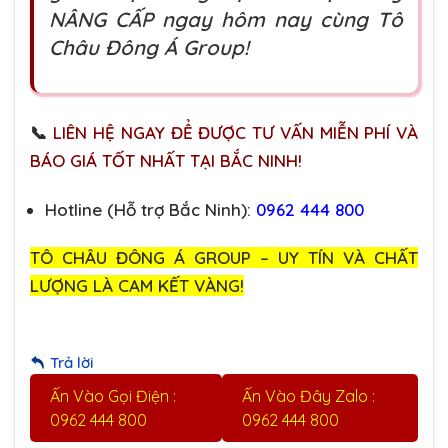
NÂNG CẤP ngay hôm nay cùng Tô
Châu Đông Á Group!
📞
LIÊN HỆ NGAY ĐỂ ĐƯỢC TƯ VẤN MIỄN PHÍ VÀ
BÁO GIÁ TỐT NHẤT TẠI BẮC NINH!
Hotline (Hỗ trợ Bắc Ninh):
0962 444 800
TÔ CHÂU ĐÔNG Á GROUP – UY TÍN VÀ CHẤT
LƯỢNG LÀ CAM KẾT VÀNG!
Trả lời
Ấn Vào Gọi Điện :
Ấn Vào Đây Zalo :
0962 444 800
0962 444 800