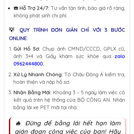
☎️ Hỗ Trợ 24/7:
Tư vấn tận tình, báo giá rõ ràng,
không phát sinh chi phí.
💡
QUY TRÌNH ĐƠN GIẢN CHỈ VỚI 3 BƯỚC
ONLINE:
Gửi Hồ Sơ:
Chụp ảnh CMND/CCCD, GPLX cũ,
ảnh 3×4 và Giấy khám sức khỏe qua
zalo
0962444800.
Xử Lý Nhanh Chóng:
Tô Châu Đông Á kiểm tra,
hoàn thiện và nộp hồ sơ.
Nhận Bằng Mới:
Khoảng 3 – 5 ngày làm việc có
kết quả trên hệ thống của BỘ CÔNG AN. Nhận
bằng lái xe PET mới tại nhà.
🔥 Đừng để bằng lái hết hạn làm
gián đoạn công việc của bạn!
Hãy