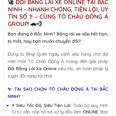
🚀
ĐỔI BẰNG LÁI XE ONLINE TẠI BẮC
NINH – NHANH CHÓNG, TIỆN LỢI, UY
TÍN SỐ 1! – CÙNG TÔ CHÂU ĐÔNG Á
GROUP!
🚗💨
Bạn đang ở Bắc Ninh? Bằng lái xe sắp hết hạn,
bị mất, hay bạn muốn chuyển đổi?
Đừng lo lắng! Quên ngay cảnh xếp hàng, chờ đợi
mệt mỏi! Tô Châu Đông Á mang đến giải pháp
Đổi Bằng Lái Xe Online
siêu tốc, an toàn pháp lý
tuyệt đối ngay tại nhà!
✨ TẠI SAO CHỌN TÔ CHÂU ĐÔNG Á TẠI BẮC
NINH?
⚡ Siêu Tốc Độ, Siêu Tiện Lợi:
Toàn bộ quy trình
từ tư vấn, nộp hồ sơ, xử lý đều làm
ONLINE
. Bạn