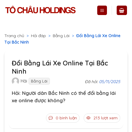
Skip
to
content
Trang chủ
>
Hỏi đáp
>
Bằng Lái
>
Đổi Bằng Lái Xe Online
Tại Bắc Ninh
Đổi Bằng Lái Xe Online Tại Bắc
Ninh
Hải
Bằng Lái
Đã hỏi:
05/11/2025
Hỏi: Người dân Bắc Ninh có thể đổi bằng lái
xe online được không?
0 bình luận
213 lượt xem