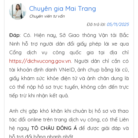
Chuyên gia Mai Trang
Chuyên viên tư vấn
Đã trả lời:
05/11/2025
Đáp:
Có. Hiện nay, Sở Giao thông Vận tải Bắc
Ninh hỗ trợ người dân đổi giấy phép lái xe qua
Cổng dịch vụ công quốc gia tại địa chỉ
https://dichvucong.gov.vn
. Người dân chỉ cần có
tài khoản định danh VNeID, ảnh chụp bằng lái cũ,
giấy khám sức khỏe điện tử và ảnh chân dung là
có thể nộp hồ sơ trực tuyến, không cần đến trực
tiếp trừ khi nhận kết quả.
Anh chị gặp khó khăn khi chuản bị hồ sơ và thao
tác đổi online trên trang dịch vụ công, có thể Liên
hệ ngay
TÔ CHÂU ĐÔNG Á
để được giải đáp và
hỗ trợ đổi bằng nhanh nhất.