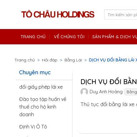
Skip
to
Tìm
kiếm:
content
TRANG CHỦ
VỀ CHÚNG TÔI
SẢN PHẨM & DỊCH V
Trang chủ
>
Hỏi đáp
>
Bằng Lái
>
DỊCH VỤ ĐỔI BẰNG LÁI 
Chuyên mục
DỊCH VỤ ĐỔI BẰN
đổi giấy phép lái xe
Duy Anh Hoàng
Bằng
Đào tạo tập huấn về
Thủ tục đổi bằng lái xe 
thuế cho hộ kinh
doanh
Định Vị Ô Tô