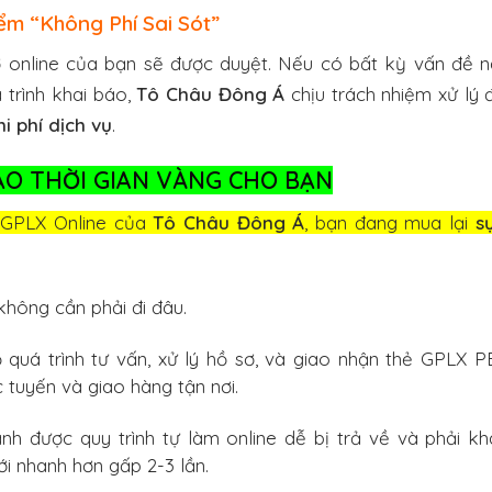
iểm “Không Phí Sai Sót”
 online của bạn sẽ được duyệt. Nếu có bất kỳ vấn đề n
 trình khai báo,
Tô Châu Đông Á
chịu trách nhiệm xử lý
i phí dịch vụ
.
 TẠO THỜI GIAN VÀNG CHO BẠN
i GPLX Online của
Tô Châu Đông Á
, bạn đang mua lại
s
hông cần phải đi đâu.
quá trình tư vấn, xử lý hồ sơ, và giao nhận thẻ GPLX 
 tuyến và giao hàng tận nơi.
nh được quy trình tự làm online dễ bị trả về và phải kha
ới nhanh hơn gấp 2-3 lần.