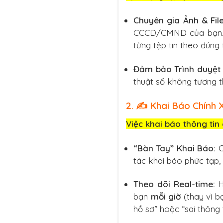
Chuyên gia Ảnh & File
CCCD/CMND của bạn. Đ
từng tệp tin theo đúng
Đảm bảo Trình duyệt 
thuật số không tương th
2. ✍️ Khai Báo Chính
Việc khai báo thông tin
“Bàn Tay” Khai Báo:
C
tác khai báo phức tạp,
Theo dõi Real-time:
H
bạn
mỗi giờ
(thay vì bạ
hồ sơ” hoặc “sai thông 