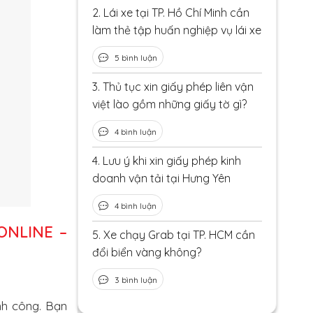
2.
Lái xe tại TP. Hồ Chí Minh cần
làm thẻ tập huấn nghiệp vụ lái xe
5 bình luận
3.
Thủ tục xin giấy phép liên vận
việt lào gồm những giấy tờ gì?
4 bình luận
4.
Lưu ý khi xin giấy phép kinh
doanh vận tải tại Hưng Yên
4 bình luận
ONLINE –
5.
Xe chạy Grab tại TP. HCM cần
đổi biển vàng không?
3 bình luận
nh công. Bạn