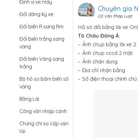
Định vị xe máy
Chuyên gia 
Đổi đăng ký xe
Cố Vấn Pháp Luật
Đổi biển R sang Rm
Hồ sơ đổi bằng lái xe Onl
Tô Châu Đông Á
:
Đổi biển trắng sang
– Ảnh chụp bằng lái xe 2
vàng
– Ảnh chụp cccd 2 mặt
Đổi biển Vàng sang
– Ảnh chân dung
trắng
– Địa chỉ nhận bằng
– Số điện thoại chính chủ
Bộ hồ sơ bấm biển số
vàng
Bằng Lái
Công văn nhập cảnh
Chứng chỉ sơ cấp vận
tải