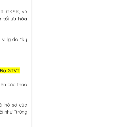
cũ, GKSK, và
à tối ưu hóa
 vì lý do “kỹ
 Bộ GTVT.
iện các thao
ái hồ sơ của
ỗi như “trùng