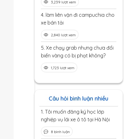
3,239 lượt xem
4.
làm liên vận đi campuchia cho
xe bán tải
2,840 lượt xem
5.
Xe chạy grab nhưng chưa đổi
biển vàng có bị phạt không?
1,723 lượt xem
Câu hỏi bình luận nhiều
1.
Tôi muốn đăng ký học lớp
nghiệp vụ lái xe ô tô tại Hà Nội
8 bình luận