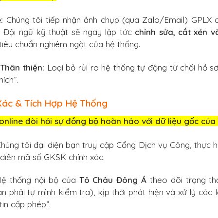
:
Chúng tôi tiếp nhận ảnh chụp (qua Zalo/Email) GPLX 
ội ngũ kỹ thuật sẽ ngay lập tức
chỉnh sửa, cắt xén v
 tiêu chuẩn nghiêm ngặt của hệ thống.
Thân thiện:
Loại bỏ rủi ro hệ thống tự động từ chối hồ sơ
ích”.
 Xác & Tích Hợp Hệ Thống
 online đòi hỏi sự đồng bộ hoàn hảo với dữ liệu gốc của
húng tôi đại diện bạn truy cập Cổng Dịch vụ Công, thực h
 điền mã số GKSK chính xác.
ệ thống nội bộ của
Tô Châu Đông Á
theo dõi trạng th
n phải tự mình kiểm tra), kịp thời phát hiện và xử lý các l
tin cấp phép”.