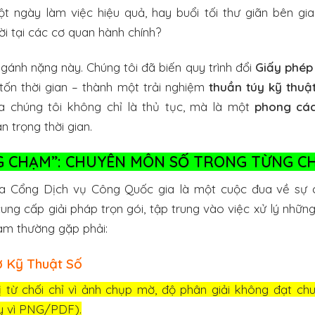
 ngày làm việc hiệu quả, hay buổi tối thư giãn bên gia 
i tại các cơ quan hành chính?
 gánh nặng này. Chúng tôi đã biến quy trình đổi
Giấy phép 
 tốn thời gian – thành một trải nghiệm
thuần túy kỹ thuậ
 chúng tôi không chỉ là thủ tục, mà là một
phong cá
 trọng thời gian.
NG CHẠM”: CHUYÊN MÔN SỐ TRONG TỪNG CH
 Cổng Dịch vụ Công Quốc gia là một cuộc đua về sự c
ung cấp giải pháp trọn gói, tập trung vào việc xử lý nhữn
àm thường gặp phải:
ơ Kỹ Thuật Số
ị từ chối chỉ vì ảnh chụp mờ, độ phân giải không đạt chu
y vì PNG/PDF).