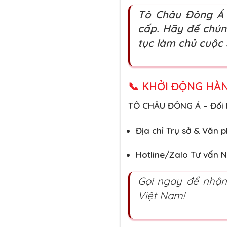
Tô Châu Đông Á 
cấp. Hãy để chún
tục làm chủ cuộc 
📞
KHỞI ĐỘNG HÀN
TÔ CHÂU ĐÔNG Á – Đổi B
Địa chỉ Trụ sở & Văn 
Hotline/Zalo Tư vấn 
Gọi ngay để nhận 
Việt Nam!