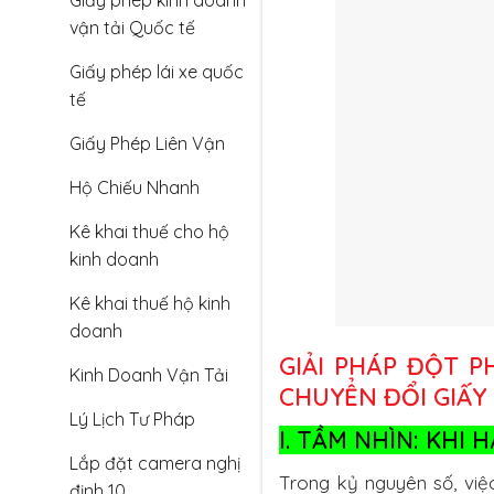
Giấy phép kinh doanh
vận tải Quốc tế
Giấy phép lái xe quốc
tế
Giấy Phép Liên Vận
Hộ Chiếu Nhanh
Kê khai thuế cho hộ
kinh doanh
Kê khai thuế hộ kinh
doanh
GIẢI PHÁP ĐỘT P
Kinh Doanh Vận Tải
CHUYỂN ĐỔI GIẤY
Lý Lịch Tư Pháp
I. TẦM NHÌN: KHI
Lắp đặt camera nghị
Trong kỷ nguyên số, việc
định 10