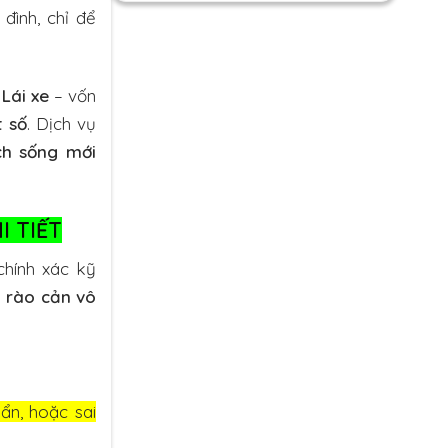
đình, chỉ để
Lái xe
– vốn
t số
. Dịch vụ
ch sống mới
I TIẾT
hính xác kỹ
g
rào cản vô
ẩn, hoặc sai