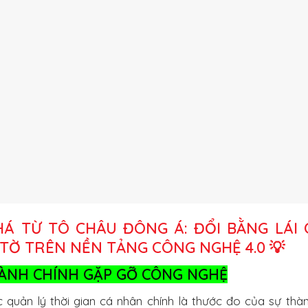
HÁ TỪ TÔ CHÂU ĐÔNG Á: ĐỔI BẰNG LÁI 
 TỜ TRÊN NỀN TẢNG CÔNG NGHỆ 4.0 💡
 HÀNH CHÍNH GẶP GỠ CÔNG NGHỆ
 quản lý thời gian cá nhân chính là thước đo của sự thà