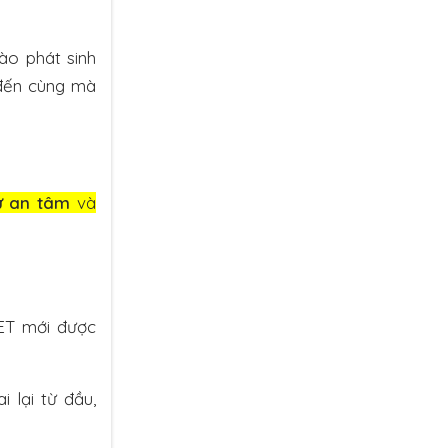
ào phát sinh
 đến cùng mà
ự an tâm
và
PET mới được
i lại từ đầu,