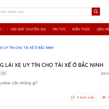
Ụ
HỎI ĐÁP CHUYÊN GIA
TIN TỨC
KIẾN THỨC
LIÊN H
XE UY TÍN CHO TÀI XẾ Ở BẮC NINH
G LÁI XE UY TÍN CHO TÀI XẾ Ở BẮC NINH
 Lái
Đã h
online cần những gì?
0 bình luận