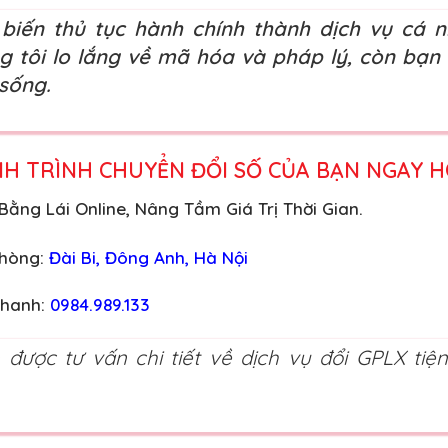
biến thủ tục hành chính thành dịch vụ cá 
g tôi lo lắng về mã hóa và pháp lý, còn bạn 
sống.
H TRÌNH CHUYỂN ĐỔI SỐ CỦA BẠN NGAY H
ằng Lái Online, Nâng Tầm Giá Trị Thời Gian.
phòng:
Đài Bi, Đông Anh, Hà Nội
Nhanh:
0984.989.133
được tư vấn chi tiết về dịch vụ đổi GPLX tiện