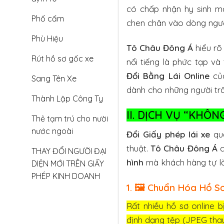
có chấp nhận hy sinh một
Phố cấm
chen chân vào dòng ngườ
Phù Hiệu
Tô Châu Đông Á
hiểu rõ
Rút hồ sơ gốc xe
nổi tiếng là phức tạp và
Đổi Bằng Lái Online
của
Sang Tên Xe
dành cho những người trân
Thành Lập Công Ty
II. DỊCH VỤ “KHÔ
Thẻ tạm trú cho nười
nước ngoài
Đổi Giấy phép lái xe
qua
thuật.
Tô Châu Đông Á
c
THAY ĐỔI NGƯỜI ĐẠI
hình
mà khách hàng tự l
DIỆN MỚI TRÊN GIẤY
PHÉP KINH DOANH
1. 🖼️ Chuẩn Hóa Hồ S
Rất nhiều hồ sơ online b
định dạng tệp (JPEG tha