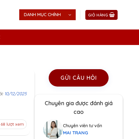
DANH MỤC CHÍNH
GIỎ HÀNG
Ệ
GỬI CÂU HỎI
ỏi:
10/12/2025
Chuyên gia được đánh giá
cao
168 lượt xem
Chuyên viên tư vấn
MAI TRANG