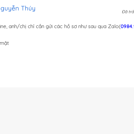
Nguyễn Thúy
Đã trả
ine, anh/chị chỉ cần gửi các hồ sơ như sau qua Zalo(
0984.
 mặt