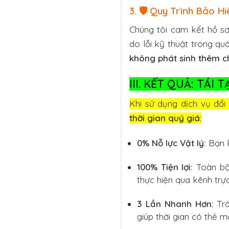
3. 🛡️ Quy Trình Bảo H
Chúng tôi cam kết hồ sơ
do lỗi kỹ thuật trong quá
không phát sinh thêm ch
III. KẾT QUẢ: TÁI
Khi sử dụng dịch vụ đổ
thời gian quý giá
:
0% Nỗ lực Vật lý:
Bạn k
100% Tiện lợi:
Toàn bộ 
thực hiện qua kênh trực
3 Lần Nhanh Hơn:
Trá
giúp thời gian có thẻ m