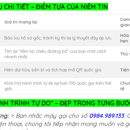
 CHI TIẾT – ĐIỂM TỰA CỦA NIỀM TIN
Cam 
Giá trị mang lại
gian
Hỏa 
Bảo lưu hồ sơ gốc, tránh kỳ thi lại lý thuyết đầy áp lực.
hẹn
Tìm lại “tấm hộ chiếu đường bộ” của bạn một cách
Thủ 
nhanh nhất.
Hiện đại hóa, bền bỉ và tích hợp mã QR quốc gia.
Tiện
Khơi mở hành trình tự lái tại hơn 190 quốc gia trên thế
Chu
giới.
tế
NH TRÌNH TỰ DO” – ĐẸP TRONG TỪNG BƯỚ
ởng:
> Bạn nhấc máy gọi cho số
0984.989.133
. 
ện thoại, chúng tôi tiếp nhận mong muốn và g