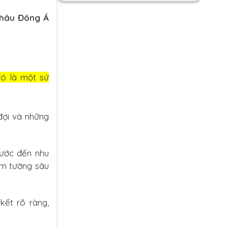
hâu Đông Á
đó là một sứ
đợi và những
ước đến nhu
am tường sâu
kết rõ ràng,