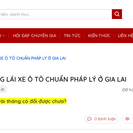
Ụ
HỎI ĐÁP CHUYÊN GIA
TIN TỨC
KIẾN THỨC
LIÊN H
XE Ô TÔ CHUẨN PHÁP LÝ Ở GIA LAI
G LÁI XE Ô TÔ CHUẨN PHÁP LÝ Ở GIA LAI
ái
Đã hỏ
vài tháng có đổi được chưa?
0 bình luận