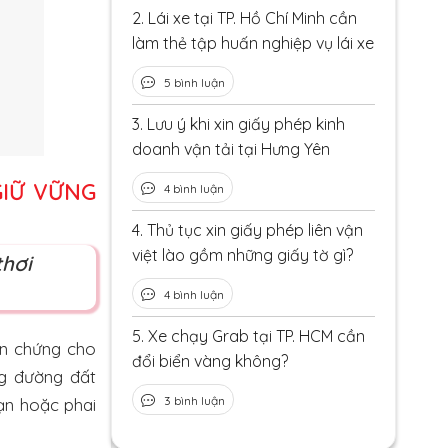
2.
Lái xe tại TP. Hồ Chí Minh cần
làm thẻ tập huấn nghiệp vụ lái xe
5 bình luận
3.
Lưu ý khi xin giấy phép kinh
doanh vận tải tại Hưng Yên
GIỮ VỮNG
4 bình luận
4.
Thủ tục xin giấy phép liên vận
việt lào gồm những giấy tờ gì?
thơi
4 bình luận
5.
Xe chạy Grab tại TP. HCM cần
ân chứng cho
đổi biển vàng không?
ng đường đất
3 bình luận
hạn hoặc phai