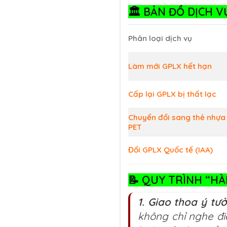
🏛️
BẢN ĐỒ DỊCH VỤ
Phân loại dịch vụ
Làm mới GPLX hết hạn
Cấp lại GPLX bị thất lạc
Chuyển đổi sang thẻ nhựa
PET
Đổi GPLX Quốc tế (IAA)
📝
QUY TRÌNH “HÀ
1. Giao thoa ý tư
không chỉ nghe đi