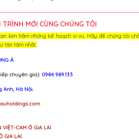
 TRÌNH MỚI CÙNG CHÚNG TÔI
ạn kìm hãm những kế hoạch vi vu. Hãy để chúng tôi c
ự tận tâm nhất.
ÔNG Á
tiếp chuyên gia):
0984.989.133
g Anh, Hà Nội.
hauholdings.com
 VIỆT-CAM Ở GIA LAI
 GIA LAI