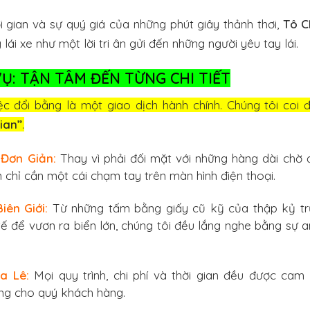
ời gian và sự quý giá của những phút giây thảnh thơi,
Tô C
lái xe như một lời tri ân gửi đến những người yêu tay lái.
VỤ: TẬN TÂM ĐẾN TỪNG CHI TIẾT
c đổi bằng là một giao dịch hành chính. Chúng tôi coi 
ian”
.
Đơn Giản:
Thay vì phải đối mặt với những hàng dài chờ 
 chỉ cần một cái chạm tay trên màn hình điện thoại.
iên Giới:
Từ những tấm bằng giấy cũ kỹ của thập kỷ tr
tế để vươn ra biển lớn, chúng tôi đều lắng nghe bằng sự 
a Lê:
Mọi quy trình, chi phí và thời gian đều được cam 
ng cho quý khách hàng.