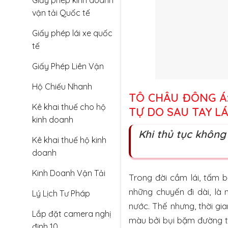
Giấy phép kinh doanh
vận tải Quốc tế
Giấy phép lái xe quốc
tế
Giấy Phép Liên Vận
Hộ Chiếu Nhanh
TÔ CHÂU ĐÔNG Á
Kê khai thuế cho hộ
TỰ DO SAU TAY LÁ
kinh doanh
Khi thủ tục không
Kê khai thuế hộ kinh
doanh
Kinh Doanh Vận Tải
Trong đời cầm lái, tấm b
những chuyến đi dài, l
Lý Lịch Tư Pháp
nước. Thế nhưng, thời gi
Lắp đặt camera nghị
màu bởi bụi bặm đường t
định 10