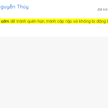
Nguyễn Thúy
Đã trả 
i sớm
để tránh quên hạn, tránh cập rập và không bị động k