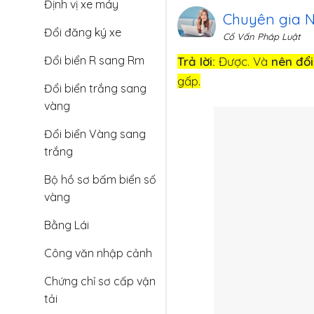
Định vị xe máy
Chuyên gia 
Đổi đăng ký xe
Cố Vấn Pháp Luật
Đổi biển R sang Rm
Trả lời:
Được. Và
nên đổ
gấp.
Đổi biển trắng sang
vàng
Đổi biển Vàng sang
trắng
Bộ hồ sơ bấm biển số
vàng
Bằng Lái
Công văn nhập cảnh
Chứng chỉ sơ cấp vận
tải