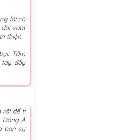
g lái cũ
 đối soát
n thiện.
bụi. Tấm
 tay đầy
rãi để tỉ
u Đông Á
o bạn sự