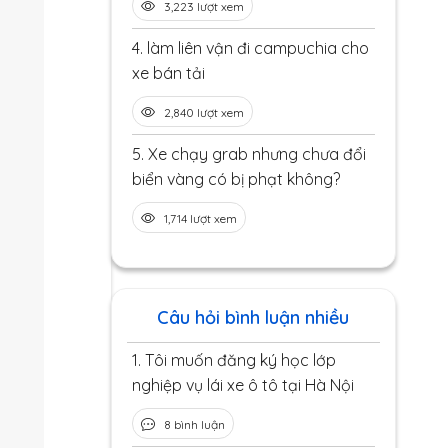
3,223 lượt xem
4.
làm liên vận đi campuchia cho
xe bán tải
2,840 lượt xem
5.
Xe chạy grab nhưng chưa đổi
biển vàng có bị phạt không?
1,714 lượt xem
Câu hỏi bình luận nhiều
1.
Tôi muốn đăng ký học lớp
nghiệp vụ lái xe ô tô tại Hà Nội
8 bình luận