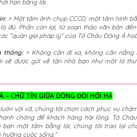
hời hạn bằng lái.
in:
> Một tấm ảnh chụp CCCD, một tấm hình bằn
 là đủ. Phần còn lại, từ soạn thảo văn bản đến
các “quản gia pháp lý” của Tô Châu Đông Á hoà
 thông:
> Không cần đi xa, không cần nắng 
ôi sẽ được gửi về tận nhà bạn như một lá thư
 – CHỮ TÍN GIỮA DÒNG ĐỜI HỐI HẢ
 luôn vội vã, chúng tôi chọn cách phục vụ chậm 
nhanh chóng để khách hàng hài lòng. Tô Châ
 bạn một tấm bằng lái, chúng tôi trao lại ch
 hưởng cuộc sống.”