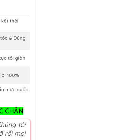
kết thời
tốc & Đúng
tục tối giản
 lợi 100%
ẩn mực quốc
C CHÂN
Chúng tôi
ỡ rối mọi