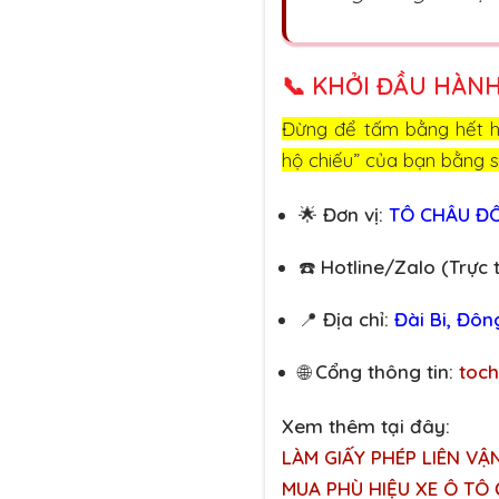
📞
KHỞI ĐẦU HÀNH
Đừng để tấm bằng hết h
hộ chiếu” của bạn bằng s
🌟
Đơn vị:
TÔ CHÂU Đ
☎️
Hotline/Zalo (Trực 
📍
Địa chỉ:
Đài Bi, Đôn
🌐
Cổng thông tin:
toc
Xem thêm tại đây:
LÀM GIẤY PHÉP LIÊN VẬN
MUA PHÙ HIỆU XE Ô TÔ Ở