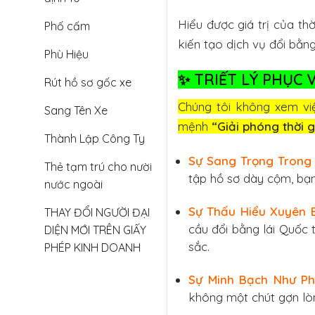
Hiểu được giá trị của th
Phố cấm
kiến tạo dịch vụ đổi bằng 
Phù Hiệu
✨
TRIẾT LÝ PHỤC 
Rút hồ sơ gốc xe
Chúng tôi không xem việ
Sang Tên Xe
mệnh
“Giải phóng thời g
Thành Lập Công Ty
Sự Sang Trọng Trong 
Thẻ tạm trú cho nười
tập hồ sơ dày cộm, bạn
nước ngoài
Sự Thấu Hiểu Xuyên B
THAY ĐỔI NGƯỜI ĐẠI
cầu đổi bằng lái Quốc 
DIỆN MỚI TRÊN GIẤY
sắc.
PHÉP KINH DOANH
Sự Minh Bạch Như Ph
không một chút gợn lò