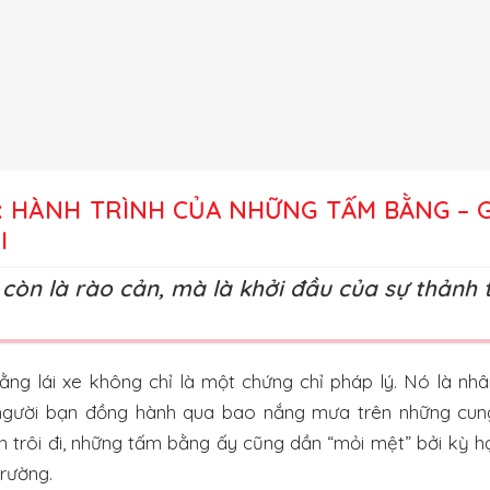
: HÀNH TRÌNH CỦA NHỮNG TẤM BẰNG – 
I
 còn là rào cản, mà là khởi đầu của sự thảnh 
ằng lái xe không chỉ là một chứng chỉ pháp lý. Nó là nh
à người bạn đồng hành qua bao nắng mưa trên những cu
an trôi đi, những tấm bằng ấy cũng dần “mỏi mệt” bởi kỳ 
rường.