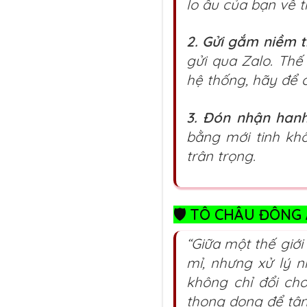
lo âu của bạn về t
2. Gửi gắm niềm t
gửi qua Zalo. Thế
hệ thống, hãy để 
3. Đón nhận hanh
bằng mới tinh kh
trân trọng.
🛡️
TÔ CHÂU ĐÔNG Á
“Giữa một thế giới
mỉ, nhưng xử lý 
không chỉ đổi cho
thong dong để tận