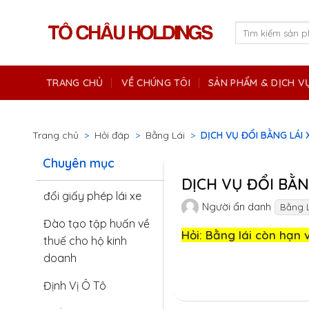
Skip
to
Tìm
kiếm:
content
TRANG CHỦ
VỀ CHÚNG TÔI
SẢN PHẨM & DỊCH V
Trang chủ
>
Hỏi đáp
>
Bằng Lái
>
DỊCH VỤ ĐỔI BẰNG LÁI 
Chuyên mục
DỊCH VỤ ĐỔI BẰN
đổi giấy phép lái xe
Người ẩn danh
Bằng L
Đào tạo tập huấn về
Hỏi: Bằng lái còn hạn 
thuế cho hộ kinh
doanh
Định Vị Ô Tô