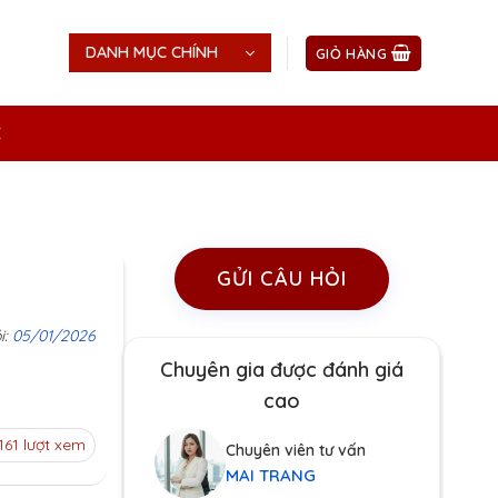
DANH MỤC CHÍNH
GIỎ HÀNG
Ệ
GỬI CÂU HỎI
i:
05/01/2026
Chuyên gia được đánh giá
cao
161 lượt xem
Chuyên viên tư vấn
MAI TRANG