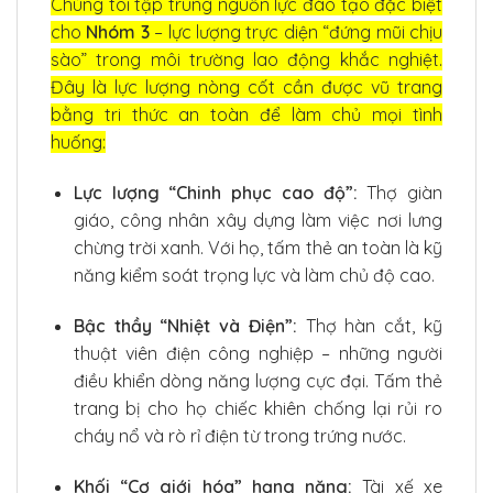
Chúng tôi tập trung nguồn lực đào tạo đặc biệt
cho
Nhóm 3
– lực lượng trực diện “đứng mũi chịu
sào” trong môi trường lao động khắc nghiệt.
Đây là lực lượng nòng cốt cần được vũ trang
bằng tri thức an toàn để làm chủ mọi tình
huống:
Lực lượng “Chinh phục cao độ”:
Thợ giàn
giáo, công nhân xây dựng làm việc nơi lưng
chừng trời xanh. Với họ, tấm thẻ an toàn là kỹ
năng kiểm soát trọng lực và làm chủ độ cao.
Bậc thầy “Nhiệt và Điện”:
Thợ hàn cắt, kỹ
thuật viên điện công nghiệp – những người
điều khiển dòng năng lượng cực đại. Tấm thẻ
trang bị cho họ chiếc khiên chống lại rủi ro
cháy nổ và rò rỉ điện từ trong trứng nước.
Khối “Cơ giới hóa” hạng nặng:
Tài xế xe