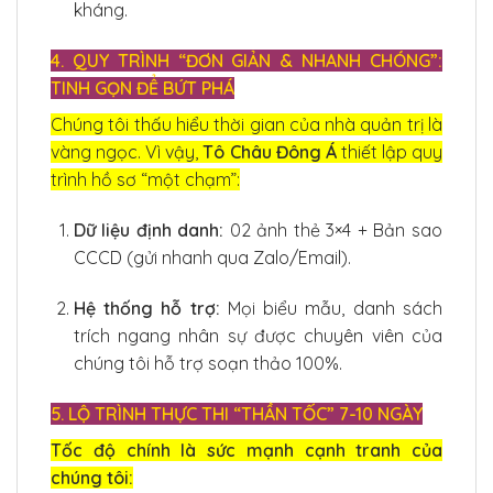
kháng.
4. QUY TRÌNH “ĐƠN GIẢN & NHANH CHÓNG”:
TINH GỌN ĐỂ BỨT PHÁ
Chúng tôi thấu hiểu thời gian của nhà quản trị là
vàng ngọc. Vì vậy,
Tô Châu Đông Á
thiết lập quy
trình hồ sơ “một chạm”:
Dữ liệu định danh:
02 ảnh thẻ 3×4 + Bản sao
CCCD (gửi nhanh qua Zalo/Email).
Hệ thống hỗ trợ:
Mọi biểu mẫu, danh sách
trích ngang nhân sự được chuyên viên của
chúng tôi hỗ trợ soạn thảo 100%.
5. LỘ TRÌNH THỰC THI “THẦN TỐC” 7-10 NGÀY
Tốc độ chính là sức mạnh cạnh tranh của
chúng tôi: