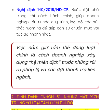
Nghị định 140/2018/NĐ-CP
:
Bước đột phá
trong cải cách hành chính, giúp doanh
nghiệp tối ưu hóa quy trình, loại bỏ các nút
thắt rườm rà để tiếp cận sự chuẩn mực với
tốc độ nhanh nhất.
Việc nắm giữ tấm thẻ đúng luật
chính là cách doanh nghiệp xây
dựng “hệ miễn dịch” trước những rủi
ro pháp lý và các đợt thanh tra liên
ngành.
2. ĐỊNH DANH “NHÓM 3”: NHỮNG MẮT XÍCH
TRỌNG YẾU TẠI TÂM ĐIỂM RỦI RO