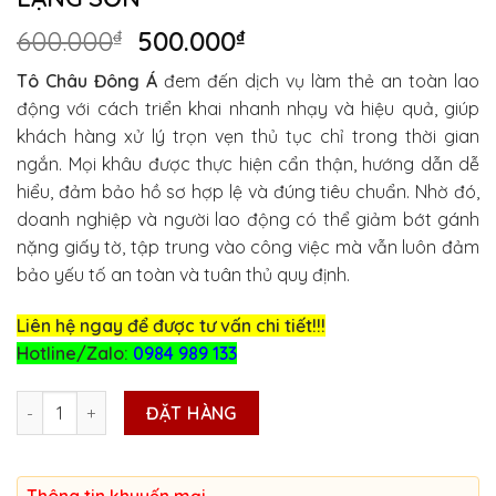
Giá
Giá
600.000
₫
500.000
₫
gốc
hiện
Tô Châu Đông Á
đem đến dịch vụ làm thẻ an toàn lao
là:
tại
động với cách triển khai nhanh nhạy và hiệu quả, giúp
600.000₫.
là:
khách hàng xử lý trọn vẹn thủ tục chỉ trong thời gian
500.000₫.
ngắn. Mọi khâu được thực hiện cẩn thận, hướng dẫn dễ
hiểu, đảm bảo hồ sơ hợp lệ và đúng tiêu chuẩn. Nhờ đó,
doanh nghiệp và người lao động có thể giảm bớt gánh
nặng giấy tờ, tập trung vào công việc mà vẫn luôn đảm
bảo yếu tố an toàn và tuân thủ quy định.
Liên hệ ngay để được tư vấn chi tiết!!!
Hotline/Zalo:
0984 989 133
CẤP THẺ AN TOÀN LAO ĐỘNG TẠI LẠNG SƠN số lượng
ĐẶT HÀNG
Thông tin khuyến mại