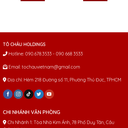
500.000₫.
500.00
TÔ CHÂU HOLDINGS
Hotline: 090.678.3533 - 090 668 3533
Email: tochauvietnam@gmail.com
Địa chỉ: Hẻm 218 Đường số 11, Phường Thủ Đức, TPHCM
CHI NHÁNH VĂN PHÒNG
Chi Nhánh 1: Tòa Nhà Kim Ánh, 78 Phố Duy Tân, Cầu