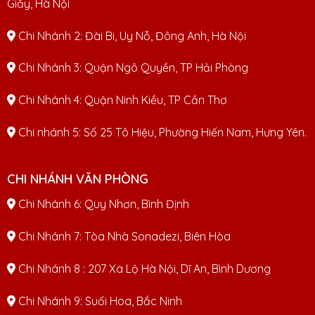
Giấy, Hà Nội
Chi Nhánh 2: Đài Bi, Uy Nỗ, Đông Anh, Hà Nội
Chi Nhánh 3: Quận Ngô Quyền, TP Hải Phòng
Chi Nhánh 4: Quận Ninh Kiều, TP Cần Thơ
Chi nhánh 5: Số 25 Tô Hiệu, Phường Hiến Nam, Hưng Yên.
CHI NHÁNH VĂN PHÒNG
Chi Nhánh 6: Quy Nhơn, Bình Định
Chi Nhánh 7: Tòa Nhà Sonadezi, Biên Hòa
Chi Nhánh 8 : 207 Xa Lộ Hà Nội, Dĩ An, Bình Dương
Chi Nhánh 9: Suối Hoa, Bắc Ninh