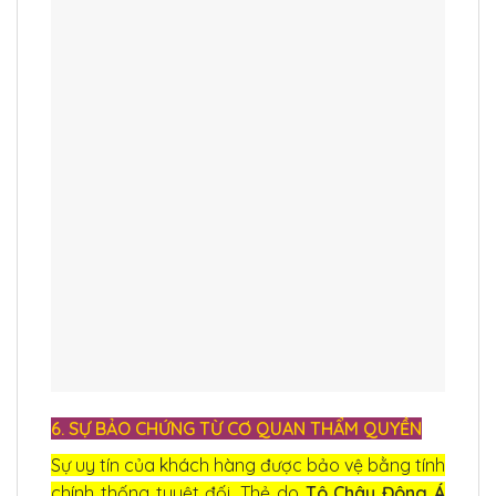
6. SỰ BẢO CHỨNG TỪ CƠ QUAN THẨM QUYỀN
Sự uy tín của khách hàng được bảo vệ bằng tính
chính thống tuyệt đối. Thẻ do
Tô Châu Đông Á