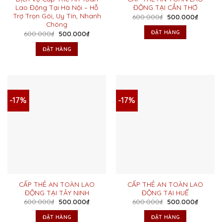
Lao Động Tại Hà Nội – Hỗ
ĐỘNG TẠI CẦN THƠ
Trợ Trọn Gói, Uy Tín, Nhanh
Giá
Giá
600.000
₫
500.000
₫
gốc
hiện
Chóng
là:
tại
ĐẶT HÀNG
Giá
Giá
600.000
₫
500.000
₫
600.000₫.
là:
gốc
hiện
500.00
là:
tại
ĐẶT HÀNG
600.000₫.
là:
500.000₫.
-17%
-17%
CẤP THẺ AN TOÀN LAO
CẤP THẺ AN TOÀN LAO
ĐỘNG TẠI TÂY NINH
ĐỘNG TẠI HUẾ
Giá
Giá
Giá
Giá
600.000
₫
500.000
₫
600.000
₫
500.000
₫
gốc
hiện
gốc
hiện
là:
tại
là:
tại
ĐẶT HÀNG
ĐẶT HÀNG
600.000₫.
là:
600.000₫.
là: