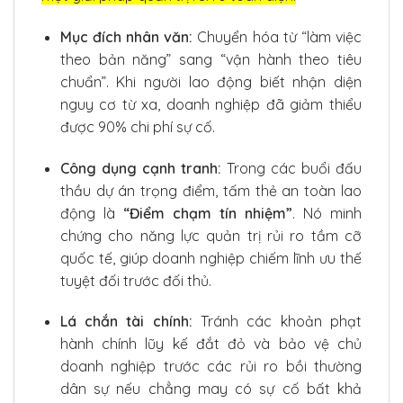
Mục đích nhân văn:
Chuyển hóa từ “làm việc
theo bản năng” sang “vận hành theo tiêu
chuẩn”. Khi người lao động biết nhận diện
nguy cơ từ xa, doanh nghiệp đã giảm thiểu
được 90% chi phí sự cố.
Công dụng cạnh tranh:
Trong các buổi đấu
thầu dự án trọng điểm, tấm thẻ an toàn lao
động là
“Điểm chạm tín nhiệm”
. Nó minh
chứng cho năng lực quản trị rủi ro tầm cỡ
quốc tế, giúp doanh nghiệp chiếm lĩnh ưu thế
tuyệt đối trước đối thủ.
Lá chắn tài chính:
Tránh các khoản phạt
hành chính lũy kế đắt đỏ và bảo vệ chủ
doanh nghiệp trước các rủi ro bồi thường
dân sự nếu chẳng may có sự cố bất khả