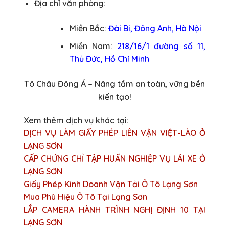
Địa chỉ văn phòng:
Miền Bắc:
Đài Bi, Đông Anh, Hà Nội
Miền Nam:
218/16/1 đường số 11,
Thủ Đức, Hồ Chí Minh
Tô Châu Đông Á – Nâng tầm an toàn, vững bền
kiến tạo!
Xem thêm dịch vụ khác tại:
DỊCH VỤ LÀM GIẤY PHÉP LIÊN VẬN VIỆT-LÀO Ở
LẠNG SƠN
CẤP CHỨNG CHỈ TẬP HUẤN NGHIỆP VỤ LÁI XE Ở
LẠNG SƠN
Giấy Phép Kinh Doanh Vận Tải Ô Tô Lạng Sơn
Mua Phù Hiệu Ô Tô Tại Lạng Sơn
LẮP CAMERA HÀNH TRÌNH NGHỊ ĐỊNH 10 TẠI
LẠNG SƠN