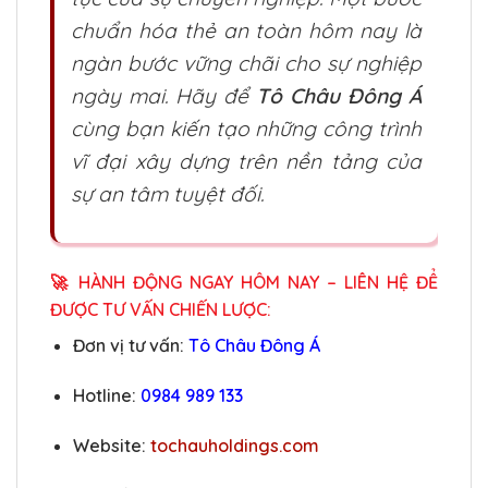
chuẩn hóa thẻ an toàn hôm nay là
ngàn bước vững chãi cho sự nghiệp
ngày mai. Hãy để
Tô Châu Đông Á
cùng bạn kiến tạo những công trình
vĩ đại xây dựng trên nền tảng của
sự an tâm tuyệt đối.
🚀
HÀNH ĐỘNG NGAY HÔM NAY – LIÊN HỆ ĐỂ
ĐƯỢC TƯ VẤN CHIẾN LƯỢC:
Đơn vị tư vấn:
Tô Châu Đông Á
Hotline:
0984 989 133
Website:
tochauholdings.com