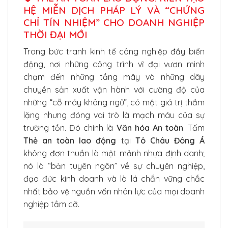
HỆ MIỄN DỊCH PHÁP LÝ VÀ “CHỨNG
CHỈ TÍN NHIỆM” CHO DOANH NGHIỆP
THỜI ĐẠI MỚI
Trong bức tranh kinh tế công nghiệp đầy biến
động, nơi những công trình vĩ đại vươn mình
chạm đến những tầng mây và những dây
chuyền sản xuất vận hành với cường độ của
những “cỗ máy không ngủ”, có một giá trị thầm
lặng nhưng đóng vai trò là mạch máu của sự
trường tồn. Đó chính là
Văn hóa An toàn
. Tấm
Thẻ an toàn lao động
tại
Tô Châu Đông Á
không đơn thuần là một mảnh nhựa định danh;
nó là “bản tuyên ngôn” về sự chuyên nghiệp,
đạo đức kinh doanh và là lá chắn vững chắc
nhất bảo vệ nguồn vốn nhân lực của mọi doanh
nghiệp tầm cỡ.