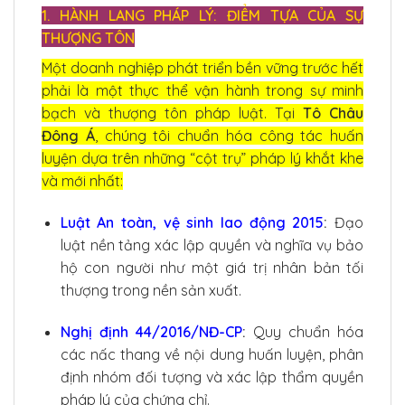
1. HÀNH LANG PHÁP LÝ: ĐIỂM TỰA CỦA SỰ
THƯỢNG TÔN
Một doanh nghiệp phát triển bền vững trước hết
phải là một thực thể vận hành trong sự minh
bạch và thượng tôn pháp luật. Tại
Tô Châu
Đông Á
, chúng tôi chuẩn hóa công tác huấn
luyện dựa trên những “cột trụ” pháp lý khắt khe
và mới nhất:
Luật An toàn, vệ sinh lao động 2015
:
Đạo
luật nền tảng xác lập quyền và nghĩa vụ bảo
hộ con người như một giá trị nhân bản tối
thượng trong nền sản xuất.
Nghị định 44/2016/NĐ-CP
:
Quy chuẩn hóa
các nấc thang về nội dung huấn luyện, phân
định nhóm đối tượng và xác lập thẩm quyền
pháp lý của chứng chỉ.