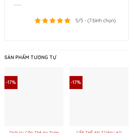
………
5/5 - (7 bình chọn)
SẢN PHẨM TƯƠNG TỰ
-17%
-17%
Dịch Vụ Cấp Thẻ An Toàn
CẤP THẺ AN TOÀN LAO