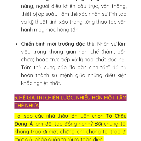
nâng, người điều khiển cầu trục, vận thăng,
thiết bị áp suất. Tấm thẻ xác nhận sự tỉnh táo
và kỹ thuật tinh xảo trong từng thao tác vận
hành máy móc hàng tấn.
Chiến binh môi trường đặc thù:
Nhân sự làm
việc trong không gian hạn chế (hầm, bồn
chứa) hoặc trực tiếp xử lý hóa chất độc hại.
Tấm thẻ cung cấp “la bàn sinh tồn” để họ
hoàn thành sứ mệnh giữa những điều kiện
khắc nghiệt nhất.
3. HỆ GIÁ TRỊ CHIẾN LƯỢC: NHIỀU HƠN MỘT TẤM
THẺ NHỰA
Tại sao các nhà thầu lớn luôn chọn
Tô Châu
Đông Á
làm đối tác đồng hành? Bởi chúng tôi
không trao đi một chứng chỉ, chúng tôi trao đi
một giải pháp quản trị rủi ro toàn diện: