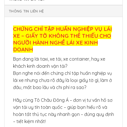
THÔNG TIN LIÊN HỆ
CHỨNG CHỈ TẬP HUẤN NGHIỆP VỤ LÁI
XE – GIẤY TỜ KHÔNG THỂ THIẾU CHO
NGƯỜI HÀNH NGHỀ LÁI XE KINH
DOANH
Bạn đang lái taxi, xe tải, xe container, hay xe
khách kinh doanh vận tải?
Bạn nghe nói đến chứng chỉ tập huấn nghiệp vụ
lái xe nhưng chưa rõ đây là loại giấy tờ gì, làm ở
đâu, mất bao lâu và chi phí ra sao?
Hãy cùng Tô Châu Đông Á – đơn vị tư vấn hồ sơ
vận tải uy tín toàn quốc – giúp bạn hiểu rõ và
hoàn tất thủ tục này nhanh gọn – đúng quy định
– tiết kiệm nhất!