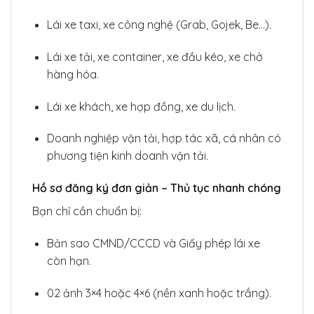
Lái xe taxi, xe công nghệ (Grab, Gojek, Be…).
Lái xe tải, xe container, xe đầu kéo, xe chở
hàng hóa.
Lái xe khách, xe hợp đồng, xe du lịch.
Doanh nghiệp vận tải, hợp tác xã, cá nhân có
phương tiện kinh doanh vận tải.
Hồ sơ đăng ký đơn giản – Thủ tục nhanh chóng
Bạn chỉ cần chuẩn bị:
Bản sao CMND/CCCD và Giấy phép lái xe
còn hạn.
02 ảnh 3×4 hoặc 4×6 (nền xanh hoặc trắng).