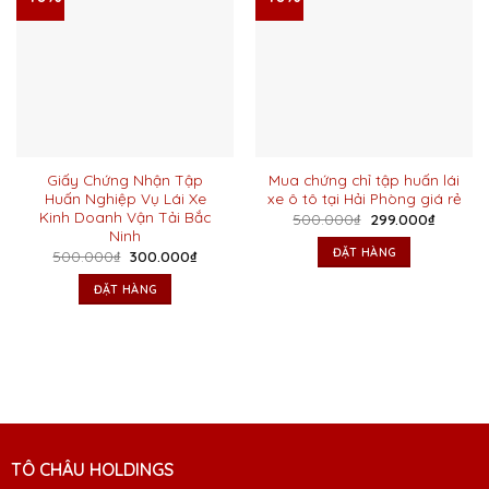
Giấy Chứng Nhận Tập
Mua chứng chỉ tập huấn lái
Huấn Nghiệp Vụ Lái Xe
xe ô tô tại Hải Phòng giá rẻ
Kinh Doanh Vận Tải Bắc
Giá
Giá
500.000
₫
299.000
₫
gốc
hiện
Ninh
là:
tại
ĐẶT HÀNG
Giá
Giá
500.000
₫
300.000
₫
500.000₫.
là:
gốc
hiện
299.000
là:
tại
ĐẶT HÀNG
500.000₫.
là:
300.000₫.
TÔ CHÂU HOLDINGS