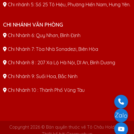
Chi nhánh 5: Số 25 Tô Hiệu, Phường Hiến Nam, Hưng Yên.
CHI NHÁNH VĂN PHÒNG
Chi Nhánh 6: Quy Nhơn, Bình Định
Chi Nhánh 7: Tòa Nhà Sonadezi, Biên Hòa
Chi Nhánh 8 : 207 Xa Lộ Hà Nội, Dĩ An, Bình Dương
Chi Nhánh 9: Suối Hoa, Bắc Ninh
Chi Nhánh 10 : Thành Phố Vũng Tàu
Zalo
Copyright 2026 © Bản quyền thuộc về Tô Châu Holdings |
Thiết kế bởi Greenweb.vn