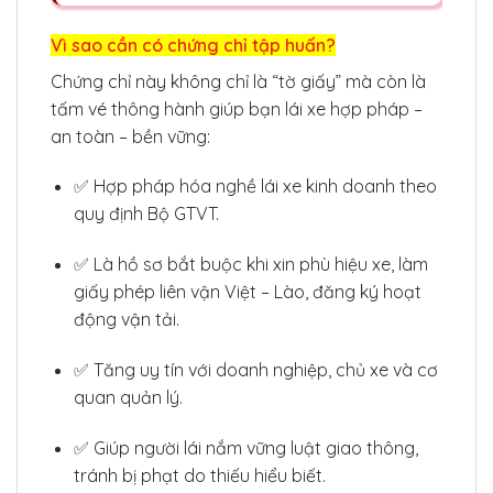
Vì sao cần có chứng chỉ tập huấn?
Chứng chỉ này không chỉ là “tờ giấy” mà còn là
tấm vé thông hành giúp bạn lái xe hợp pháp –
an toàn – bền vững:
✅ Hợp pháp hóa nghề lái xe kinh doanh theo
quy định Bộ GTVT.
✅ Là hồ sơ bắt buộc khi xin phù hiệu xe, làm
giấy phép liên vận Việt – Lào, đăng ký hoạt
động vận tải.
✅ Tăng uy tín với doanh nghiệp, chủ xe và cơ
quan quản lý.
✅ Giúp người lái nắm vững luật giao thông,
tránh bị phạt do thiếu hiểu biết.