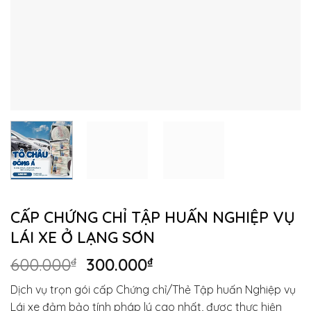
CẤP CHỨNG CHỈ TẬP HUẤN NGHIỆP VỤ
LÁI XE Ở LẠNG SƠN
Giá
Giá
600.000
₫
300.000
₫
gốc
hiện
Dịch vụ trọn gói cấp Chứng chỉ/Thẻ Tập huấn Nghiệp vụ
là:
tại
Lái xe đảm bảo tính pháp lý cao nhất, được thực hiện