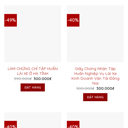
-49%
-40%
LÀM CHỨNG CHỈ TẬP HUẤN
Giấy Chứng Nhận Tập
LÁI XE Ở HÀ TĨNH
Huấn Nghiệp Vụ Lái Xe
Kinh Doanh Vận Tải Đồng
Giá
Giá
590.000
₫
300.000
₫
gốc
hiện
Nai
là:
tại
ĐẶT HÀNG
Giá
Giá
500.000
₫
300.000
₫
590.000₫.
là:
gốc
hiện
300.000₫.
là:
tại
ĐẶT HÀNG
500.000₫.
là:
300.00
-40%
-40%