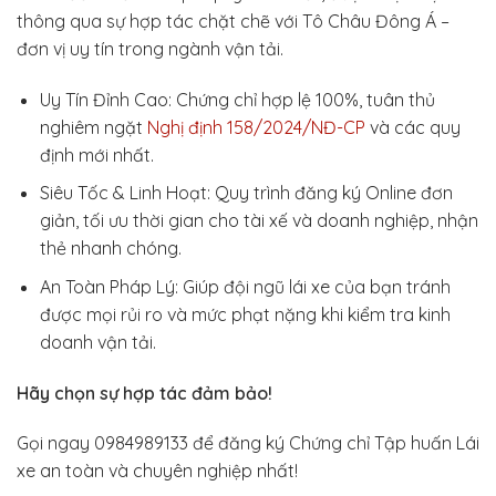
600.000₫.
là:
thông qua sự hợp tác chặt chẽ với Tô Châu Đông Á –
300.000₫.
đơn vị uy tín trong ngành vận tải.
Uy Tín Đỉnh Cao: Chứng chỉ hợp lệ 100%, tuân thủ
nghiêm ngặt
Nghị định 158/2024/NĐ-CP
và các quy
định mới nhất.
Siêu Tốc & Linh Hoạt: Quy trình đăng ký Online đơn
giản, tối ưu thời gian cho tài xế và doanh nghiệp, nhận
thẻ nhanh chóng.
An Toàn Pháp Lý: Giúp đội ngũ lái xe của bạn tránh
được mọi rủi ro và mức phạt nặng khi kiểm tra kinh
doanh vận tải.
Hãy chọn sự hợp tác đảm bảo!
Gọi ngay 0984989133 để đăng ký Chứng chỉ Tập huấn Lái
xe an toàn và chuyên nghiệp nhất!