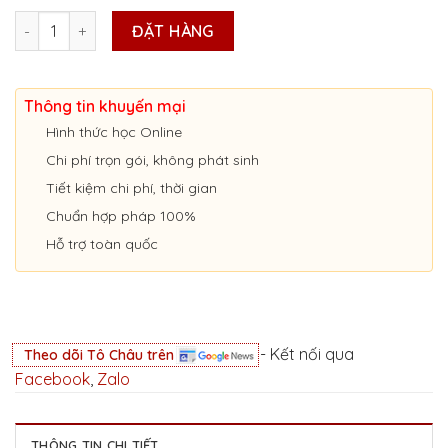
CẤP CHỨNG CHỈ TẬP HUẤN NGHIỆP VỤ LÁI XE Ở LẠNG SƠN số lượ
ĐẶT HÀNG
Thông tin khuyến mại
Hình thức học Online
Chi phí trọn gói, không phát sinh
Tiết kiệm chi phí, thời gian
Chuẩn hợp pháp 100%
Hỗ trợ toàn quốc
- Kết nối qua
Theo dõi Tô Châu trên
Facebook
,
Zalo
THÔNG TIN CHI TIẾT