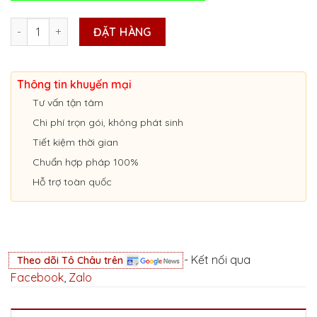
LẮP CAMERA HÀNH TRÌNH NGHỊ ĐỊNH 10 TẠI LẠNG SƠN số lượng
ĐẶT HÀNG
Thông tin khuyến mại
Tư vấn tận tâm
Chi phí trọn gói, không phát sinh
Tiết kiệm thời gian
Chuẩn hợp pháp 100%
Hỗ trợ toàn quốc
- Kết nối qua
Theo dõi Tô Châu trên
Facebook
,
Zalo