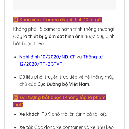
1️⃣ Khái niệm: Camera Nghị định 10 là gì?
Không phải là camera hành trình thông thường!
Đây là
thiết bị giám sát hình ảnh
được quy định
bắt buộc theo:
Nghị định 10/2020/NĐ-CP
và
Thông tư
12/2020/TT-BGTVT
.
Dữ liệu phải truyền trực tiếp về hệ thống máy
chủ của
Cục Đường bộ Việt Nam
.
2️⃣ Đối tượng bắt buộc (Không lắp là phạm
luật)
Xe khách:
Từ 9 chỗ trở lên (tính cả tài xế).
Xe tải:
Các dòng xe container và xe đầu kéo.