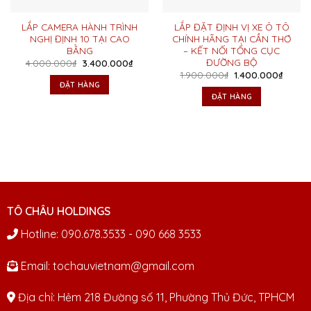
LẮP CAMERA HÀNH TRÌNH
LẮP ĐẶT ĐỊNH VỊ XE Ô TÔ
NGHỊ ĐỊNH 10 TẠI CAO
CHÍNH HÃNG TẠI CẦN THƠ
BẰNG
– KẾT NỐI TỔNG CỤC
ĐƯỜNG BỘ
Giá
Giá
4.000.000
₫
3.400.000
₫
gốc
hiện
Giá
Giá
1.900.000
₫
1.400.000
₫
là:
tại
gốc
hiện
ĐẶT HÀNG
4.000.000₫.
là:
là:
tại
ĐẶT HÀNG
3.400.000₫.
1.900.000₫.
là:
1.400.
TÔ CHÂU HOLDINGS
Hotline: 090.678.3533 - 090 668 3533
Email: tochauvietnam@gmail.com
Địa chỉ: Hẻm 218 Đường số 11, Phường Thủ Đức, TPHCM