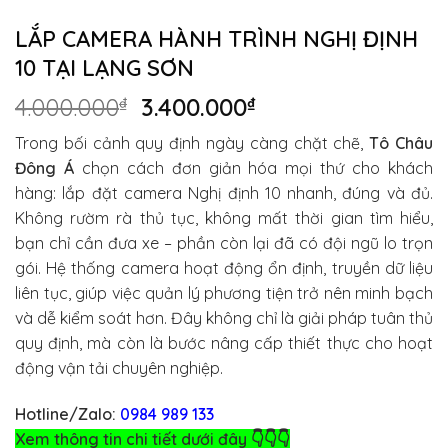
LẮP CAMERA HÀNH TRÌNH NGHỊ ĐỊNH
10 TẠI LẠNG SƠN
Giá
Giá
4.000.000
₫
3.400.000
₫
gốc
hiện
Trong bối cảnh quy định ngày càng chặt chẽ,
Tô Châu
là:
tại
Đông Á
chọn cách đơn giản hóa mọi thứ cho khách
4.000.000₫.
là:
hàng: lắp đặt camera Nghị định 10 nhanh, đúng và đủ.
3.400.000₫.
Không rườm rà thủ tục, không mất thời gian tìm hiểu,
bạn chỉ cần đưa xe – phần còn lại đã có đội ngũ lo trọn
gói. Hệ thống camera hoạt động ổn định, truyền dữ liệu
liên tục, giúp việc quản lý phương tiện trở nên minh bạch
và dễ kiểm soát hơn. Đây không chỉ là giải pháp tuân thủ
quy định, mà còn là bước nâng cấp thiết thực cho hoạt
động vận tải chuyên nghiệp.
Hotline/Zalo:
0984 989 133
Xem thông tin chi tiết dưới đây 👇👇👇