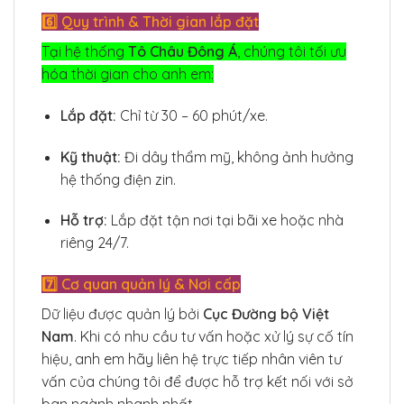
6️⃣ Quy trình & Thời gian lắp đặt
Tại hệ thống
Tô Châu Đông Á
, chúng tôi tối ưu
hóa thời gian cho anh em:
Lắp đặt:
Chỉ từ 30 – 60 phút/xe.
Kỹ thuật:
Đi dây thẩm mỹ, không ảnh hưởng
hệ thống điện zin.
Hỗ trợ:
Lắp đặt tận nơi tại bãi xe hoặc nhà
riêng 24/7.
7️⃣ Cơ quan quản lý & Nơi cấp
Dữ liệu được quản lý bởi
Cục Đường bộ Việt
Nam
. Khi có nhu cầu tư vấn hoặc xử lý sự cố tín
hiệu, anh em hãy liên hệ trực tiếp nhân viên tư
vấn của chúng tôi để được hỗ trợ kết nối với sở