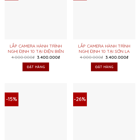
LẮP CAMERA HÀNH TRÌNH
LẮP CAMERA HÀNH TRÌNH
NGHỊ ĐỊNH 10 TẠI ĐIỆN BIÊN
NGHỊ ĐỊNH 10 TẠI SƠN LA
Giá
Giá
Giá
Giá
4.000.000
₫
3.400.000
₫
4.000.000
₫
3.400.000
₫
gốc
hiện
gốc
hiện
là:
tại
là:
tại
ĐẶT HÀNG
ĐẶT HÀNG
4.000.000₫.
là:
4.000.000₫.
là:
3.400.000₫.
3.400
-15%
-26%