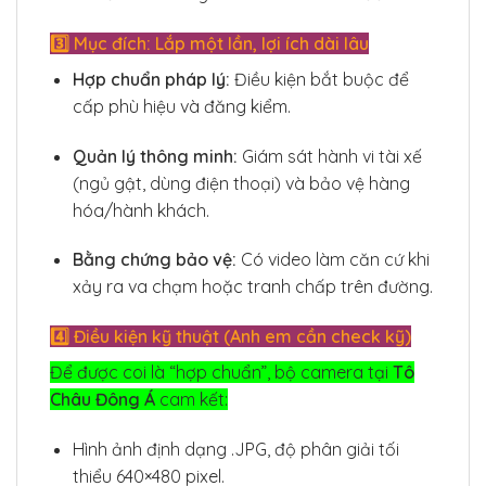
3️⃣ Mục đích: Lắp một lần, lợi ích dài lâu
Hợp chuẩn pháp lý:
Điều kiện bắt buộc để
cấp phù hiệu và đăng kiểm.
Quản lý thông minh:
Giám sát hành vi tài xế
(ngủ gật, dùng điện thoại) và bảo vệ hàng
hóa/hành khách.
Bằng chứng bảo vệ:
Có video làm căn cứ khi
xảy ra va chạm hoặc tranh chấp trên đường.
4️⃣ Điều kiện kỹ thuật (Anh em cần check kỹ)
Để được coi là “hợp chuẩn”, bộ camera tại
Tô
Châu Đông Á
cam kết:
Hình ảnh định dạng .JPG, độ phân giải tối
thiểu 640×480 pixel.