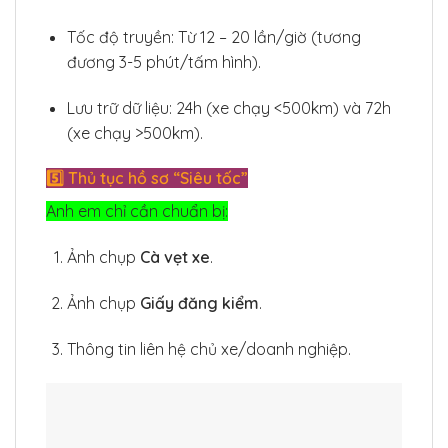
Tốc độ truyền: Từ 12 – 20 lần/giờ (tương
đương 3-5 phút/tấm hình).
Lưu trữ dữ liệu: 24h (xe chạy <500km) và 72h
(xe chạy >500km).
5️⃣ Thủ tục hồ sơ “Siêu tốc”
Anh em chỉ cần chuẩn bị:
Ảnh chụp
Cà vẹt xe
.
Ảnh chụp
Giấy đăng kiểm
.
Thông tin liên hệ chủ xe/doanh nghiệp.