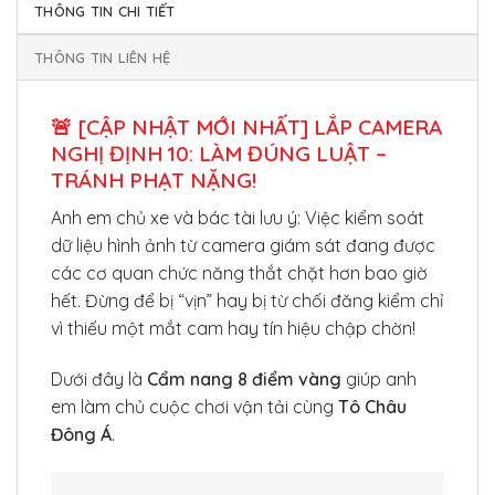
THÔNG TIN CHI TIẾT
THÔNG TIN LIÊN HỆ
🚨 [CẬP NHẬT MỚI NHẤT] LẮP CAMERA
NGHỊ ĐỊNH 10: LÀM ĐÚNG LUẬT –
TRÁNH PHẠT NẶNG!
Anh em chủ xe và bác tài lưu ý: Việc kiểm soát
dữ liệu hình ảnh từ camera giám sát đang được
các cơ quan chức năng thắt chặt hơn bao giờ
hết. Đừng để bị “vịn” hay bị từ chối đăng kiểm chỉ
vì thiếu một mắt cam hay tín hiệu chập chờn!
Dưới đây là
Cẩm nang 8 điểm vàng
giúp anh
em làm chủ cuộc chơi vận tải cùng
Tô Châu
Đông Á
.