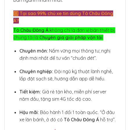
ban ngành nhanh nhất.
8️⃣ Tại sao 99% chủ xe tin dùng Tô Châu Đông
Á?
Tô Châu Đông Á
không chỉ là đơn vị bán thiết bị,
chúng tôi là
Chuyên gia giải pháp vận tải
:
Chuyên môn:
Nắm vững mọi thông tư, nghị
định mới nhất để tư vấn “chuẩn đét”.
Chuyên nghiệp:
Đội ngũ kỹ thuật lành nghề,
lắp đặt sạch sẽ, hướng dẫn app dễ hiểu.
Tiết kiệm:
Giá rẻ tận kho, miễn phí server
năm đầu, tặng sim 4G tốc độ cao.
Hậu mãi:
Bảo hành 1 đổi 1 toàn quốc. “Ở đâu
xe lăn bánh, ở đó có
Tô Châu Đông Á
hỗ trợ”.