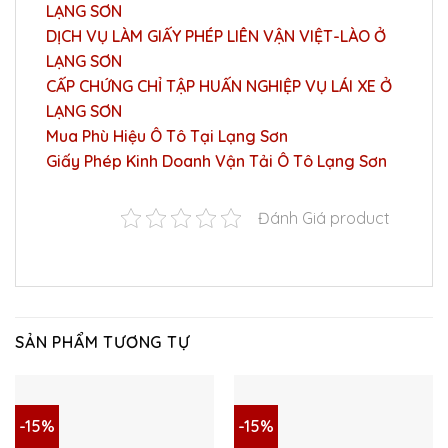
LẠNG SƠN
DỊCH VỤ LÀM GIẤY PHÉP LIÊN VẬN VIỆT-LÀO Ở
LẠNG SƠN
CẤP CHỨNG CHỈ TẬP HUẤN NGHIỆP VỤ LÁI XE Ở
LẠNG SƠN
Mua Phù Hiệu Ô Tô Tại Lạng Sơn
Giấy Phép Kinh Doanh Vận Tải Ô Tô Lạng Sơn
Đánh Giá product
SẢN PHẨM TƯƠNG TỰ
-15%
-15%