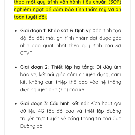
theo một quy trình vận hành tiêu chuẩn (SOP)
nghiêm ngặt để đảm bảo tính thẩm mỹ và an
toàn tuyệt đối:
Giai đoạn 1: Khảo sát & Định vị:
Xác định tọa
độ lắp đặt mắt ghi hình nhằm đạt được góc
nhìn bao quát nhất theo quy định của Sở
GTVT.
Giai đoạn 2: Thiết lập hạ tầng:
Đi dây âm
bảo vệ, kết nối giắc cắm chuyên dụng, cam
kết không can thiệp thô bạo vào hệ thống
điện nguyên bản (zin) của xe.
Giai đoạn 3: Cấu hình kết nối:
Kích hoạt gói
dữ liệu 4G tốc độ cao và thiết lập đường
truyền trực tuyến về cổng thông tin của Cục
Đường bộ.