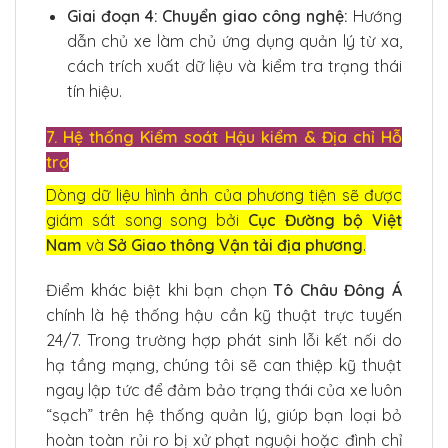
Giai đoạn 4: Chuyển giao công nghệ:
Hướng
dẫn chủ xe làm chủ ứng dụng quản lý từ xa,
cách trích xuất dữ liệu và kiểm tra trạng thái
tín hiệu.
7. Hệ thống Kiểm soát Hậu kiểm & Địa chỉ Hỗ
trợ
Dòng dữ liệu hình ảnh của phương tiện sẽ được
giám sát song song bởi
Cục Đường bộ Việt
Nam
và
Sở Giao thông Vận tải địa phương
.
Điểm khác biệt khi bạn chọn
Tô Châu Đông Á
chính là hệ thống hậu cần kỹ thuật trực tuyến
24/7. Trong trường hợp phát sinh lỗi kết nối do
hạ tầng mạng, chúng tôi sẽ can thiệp kỹ thuật
ngay lập tức để đảm bảo trạng thái của xe luôn
“sạch” trên hệ thống quản lý, giúp bạn loại bỏ
hoàn toàn rủi ro bị xử phạt nguội hoặc đình chỉ