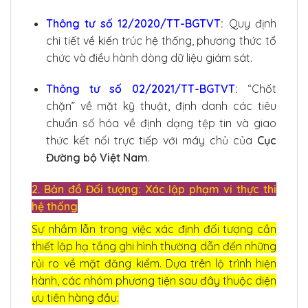
Thông tư số 12/2020/TT-BGTVT
:
Quy định
chi tiết về kiến trúc hệ thống, phương thức tổ
chức và điều hành dòng dữ liệu giám sát.
Thông tư số 02/2021/TT-BGTVT
:
“Chốt
chặn” về mặt kỹ thuật, định danh các tiêu
chuẩn số hóa về định dạng tệp tin và giao
thức kết nối trực tiếp với máy chủ của
Cục
Đường bộ Việt Nam
.
2. Bản đồ Đối tượng: Xác lập phạm vi thực thi
hệ thống
Sự nhầm lẫn trong việc xác định đối tượng cần
thiết lập hạ tầng ghi hình thường dẫn đến những
rủi ro về mặt đăng kiểm. Dựa trên lộ trình hiện
hành, các nhóm phương tiện sau đây thuộc diện
ưu tiên hàng đầu: