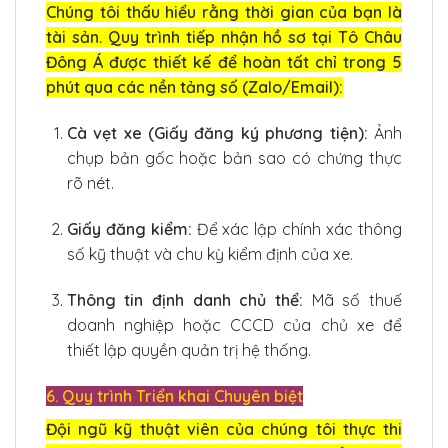
Chúng tôi thấu hiểu rằng thời gian của bạn là
tài sản. Quy trình tiếp nhận hồ sơ tại Tô Châu
Đông Á được thiết kế để hoàn tất chỉ trong 5
phút qua các nền tảng số (Zalo/Email):
Cà vẹt xe (Giấy đăng ký phương tiện):
Ảnh
chụp bản gốc hoặc bản sao có chứng thực
rõ nét.
Giấy đăng kiểm:
Để xác lập chính xác thông
số kỹ thuật và chu kỳ kiểm định của xe.
Thông tin định danh chủ thể:
Mã số thuế
doanh nghiệp hoặc CCCD của chủ xe để
thiết lập quyền quản trị hệ thống.
6. Quy trình Triển khai Chuyên biệt
Đội ngũ kỹ thuật viên của chúng tôi thực thi