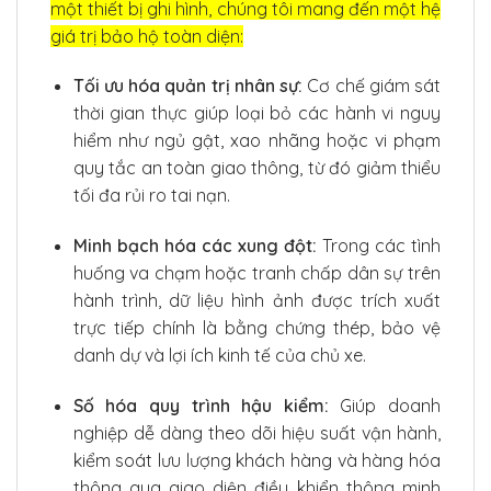
một thiết bị ghi hình, chúng tôi mang đến một hệ
giá trị bảo hộ toàn diện:
Tối ưu hóa quản trị nhân sự:
Cơ chế giám sát
thời gian thực giúp loại bỏ các hành vi nguy
hiểm như ngủ gật, xao nhãng hoặc vi phạm
quy tắc an toàn giao thông, từ đó giảm thiểu
tối đa rủi ro tai nạn.
Minh bạch hóa các xung đột:
Trong các tình
huống va chạm hoặc tranh chấp dân sự trên
hành trình, dữ liệu hình ảnh được trích xuất
trực tiếp chính là bằng chứng thép, bảo vệ
danh dự và lợi ích kinh tế của chủ xe.
Số hóa quy trình hậu kiểm:
Giúp doanh
nghiệp dễ dàng theo dõi hiệu suất vận hành,
kiểm soát lưu lượng khách hàng và hàng hóa
thông qua giao diện điều khiển thông minh