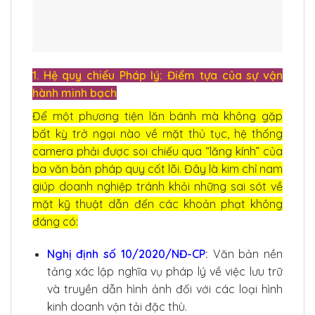
1. Hệ quy chiếu Pháp lý: Điểm tựa của sự vận
hành minh bạch
Để một phương tiện lăn bánh mà không gặp
bất kỳ trở ngại nào về mặt thủ tục, hệ thống
camera phải được soi chiếu qua “lăng kính” của
ba văn bản pháp quy cốt lõi. Đây là kim chỉ nam
giúp doanh nghiệp tránh khỏi những sai sót về
mặt kỹ thuật dẫn đến các khoản phạt không
đáng có:
Nghị định số 10/2020/NĐ-CP
:
Văn bản nền
tảng xác lập nghĩa vụ pháp lý về việc lưu trữ
và truyền dẫn hình ảnh đối với các loại hình
kinh doanh vận tải đặc thù.