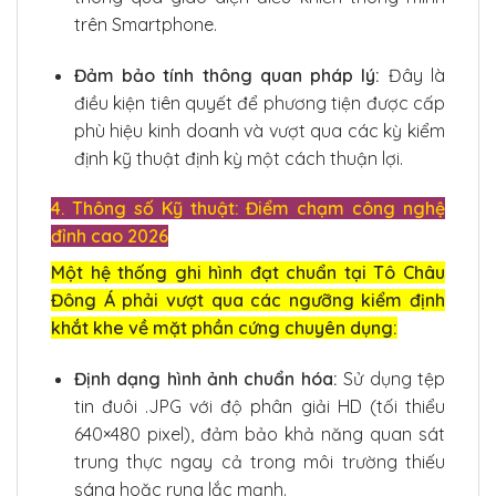
trên Smartphone.
Đảm bảo tính thông quan pháp lý:
Đây là
điều kiện tiên quyết để phương tiện được cấp
phù hiệu kinh doanh và vượt qua các kỳ kiểm
định kỹ thuật định kỳ một cách thuận lợi.
4. Thông số Kỹ thuật: Điểm chạm công nghệ
đỉnh cao 2026
Một hệ thống ghi hình đạt chuẩn tại Tô Châu
Đông Á phải vượt qua các ngưỡng kiểm định
khắt khe về mặt phần cứng chuyên dụng:
Định dạng hình ảnh chuẩn hóa:
Sử dụng tệp
tin đuôi .JPG với độ phân giải HD (tối thiểu
640×480 pixel), đảm bảo khả năng quan sát
trung thực ngay cả trong môi trường thiếu
sáng hoặc rung lắc mạnh.