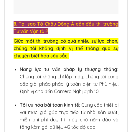
8. Tại sao Tô Châu Đông Á dẫn đầu thị trường
Tư vấn Vận tải?
Giữa một thị trường có quá nhiều sự lựa chọn,
chúng tôi khẳng định vị thế thông qua sự
chuyên biệt hóa sâu sắc:
Năng lực tư vấn pháp lý thượng thặng:
Chúng tôi không chỉ lắp máy, chúng tôi cung
cấp giải pháp pháp lý toàn diện từ Phù hiệu,
Định vị cho đến Camera Nghị định 10.
Tối ưu hóa bài toán kinh tế:
Cung cấp thiết bị
với mức giá gốc trực tiếp từ nhà sản xuất,
miễn phí phí duy trì máy chủ năm đầu và
tặng kèm gói dữ liệu 4G tốc độ cao.