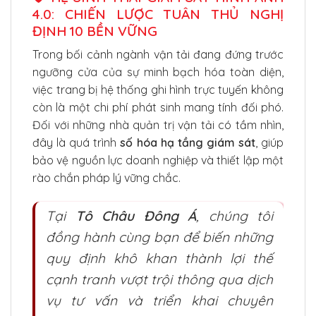
4.0: CHIẾN LƯỢC TUÂN THỦ NGHỊ
ĐỊNH 10 BỀN VỮNG
Trong bối cảnh ngành vận tải đang đứng trước
ngưỡng cửa của sự minh bạch hóa toàn diện,
việc trang bị hệ thống ghi hình trực tuyến không
còn là một chi phí phát sinh mang tính đối phó.
Đối với những nhà quản trị vận tải có tầm nhìn,
đây là quá trình
số hóa hạ tầng giám sát
, giúp
bảo vệ nguồn lực doanh nghiệp và thiết lập một
rào chắn pháp lý vững chắc.
Tại
Tô Châu Đông Á
, chúng tôi
đồng hành cùng bạn để biến những
quy định khô khan thành lợi thế
cạnh tranh vượt trội thông qua dịch
vụ tư vấn và triển khai chuyên