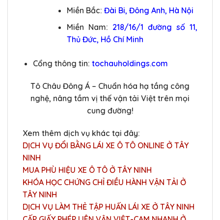
Miền Bắc:
Đài Bi, Đông Anh, Hà Nội
Miền Nam:
218/16/1 đường số 11,
Thủ Đức, Hồ Chí Minh
Cổng thông tin:
tochauholdings.com
Tô Châu Đông Á – Chuẩn hóa hạ tầng công
nghệ, nâng tầm vị thế vận tải Việt trên mọi
cung đường!
Xem thêm dịch vụ khác tại đây:
DỊCH VỤ ĐỔI BẰNG LÁI XE Ô TÔ ONLINE Ở TÂY
NINH
MUA PHÙ HIỆU XE Ô TÔ Ở TÂY NINH
KHÓA HỌC CHỨNG CHỈ ĐIỀU HÀNH VẬN TẢI Ở
TÂY NINH
DỊCH VỤ LÀM THẺ TẬP HUẤN LÁI XE Ở TÂY NINH
CẤP GIẤY PHÉP LIÊN VẬN VIỆT-CAM NHANH Ở