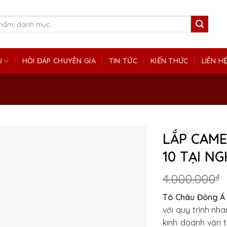
Ụ
HỎI ĐÁP CHUYÊN GIA
TIN TỨC
KIẾN THỨC
LIÊN H
LẮP CAME
10 TẠI N
4.000.000
₫
Tô Châu Đông Á
với quy trình nh
kinh doanh vận t