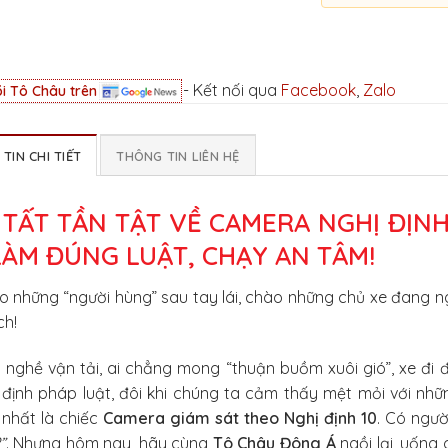
- Kết nối qua
Facebook
,
Zalo
i Tô Châu trên
TIN CHI TIẾT
THÔNG TIN LIÊN HỆ
 TẤT TẦN TẬT VỀ CAMERA NGHỊ ĐỊNH
LÀM ĐÚNG LUẬT, CHẠY AN TÂM!
 những “người hùng” sau tay lái, chào những chủ xe đang n
ch!
nghề vận tải, ai chẳng mong “thuận buồm xuôi gió”, xe đi 
định pháp luật, đôi khi chúng ta cảm thấy mệt mỏi với nhữn
 nhất là chiếc
Camera giám sát theo Nghị định 10
. Có ngườ
”
. Nhưng hôm nay, hãy cùng
Tô Châu Đông Á
ngồi lại, uống