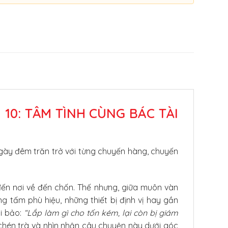
 10: TÂM TÌNH CÙNG BÁC TÀI
gày đêm trăn trở với từng chuyến hàng, chuyến
đến nơi về đến chốn. Thế nhưng, giữa muôn vàn
g tấm phù hiệu, những thiết bị định vị hay gần
i bảo:
“Lắp làm gì cho tốn kém, lại còn bị giám
 chén trà và nhìn nhận câu chuyện này dưới góc