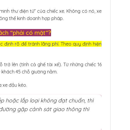
nh thư điện tử” của chiếc xe. Không có nó, xe
hông thể kinh doanh hợp pháp.
ách “phải có mặt”?
 định rõ để tránh lãng phí. Theo quy định hiện
trở lên (tính cả ghế tài xế). Từ những chiếc 16
e khách 45 chỗ giường nằm.
à xe đầu kéo.
 hoặc lắp loại không đạt chuẩn, thì
a đường gặp cảnh sát giao thông thì