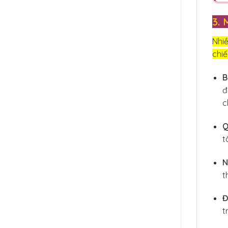
3. 
Nhiề
chiế
B
đ
c
Q
t
N
t
Đ
t