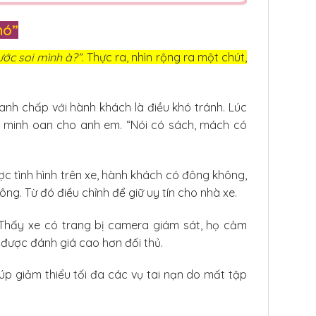
hó”
ước soi mình à?”
. Thực ra, nhìn rộng ra một chút,
nh chấp với hành khách là điều khó tránh. Lúc
t minh oan cho anh em. “Nói có sách, mách có
ợc tình hình trên xe, hành khách có đông không,
ông. Từ đó điều chỉnh để giữ uy tín cho nhà xe.
 Thấy xe có trang bị camera giám sát, họ cảm
 được đánh giá cao hơn đối thủ.
iúp giảm thiểu tối đa các vụ tai nạn do mất tập