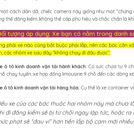
một cách dân dã, chiếc camera này giống như một “chứng mi
g thể đăng kiểm, không thể cấp phù hiệu và chắc chắn là k
Đối tượng áp dụng: Xe bạn có nằm trong danh s
g phải xe nào cũng bắt buộc phải lắp, nên các bác cần xác
, các nhóm xe sau đây “không chạy đi đâu được”:
e ô tô kinh doanh vận tải hành khách:
Có sức chứa từ 9 chỗ 
hỗ chạy tuyến, xe hợp đồng limousine 9 chỗ đến các dòng x
e ô tô kinh doanh vận tải hàng hóa:
Cụ thể là xe container v
ếu xe của các bác thuộc hai nhóm này mà chưa lắp
hi đi đăng kiểm sẽ bị từ chối ngay lập tức, hoặc r
ức phạt sẽ “đau ví” hơn tiền lắp bộ cam mới nhiều.