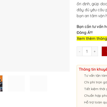
ổn định, giúp do
đầy đủ yêu cầu p
bạn an tâm vận h
Bạn cần tư vấn h
Đông Á!!!
Xem thêm thông ti
LẮP CAMERA HÀNH 
Thông tin khuy
Tư vấn tận tâ
Chi phí trọn g
Tiết kiệm thời 
Chuẩn hợp ph
Hỗ trợ toàn q