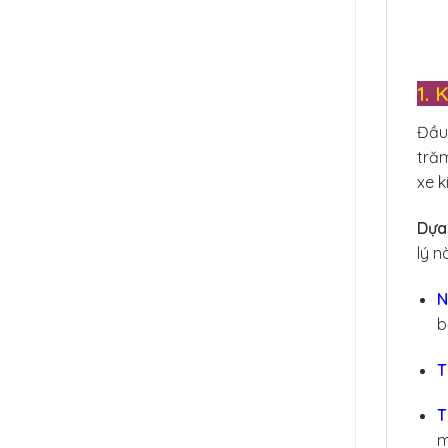
1. 
Đầu 
trăm
xe k
Dựa
lý n
N
b
T
T
m