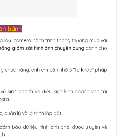
lăn bánh
là loại camera hành trình thông thường mua vài
hống giám sát hình ảnh chuyên dụng
dành cho
ượng chức năng, anh em cần nhớ 3 “từ khóa” pháp
ề kinh doanh và điều kiện kinh doanh vận tải
mera.
 quản lý và lộ trình lắp đặt.
 đảm bảo dữ liệu hình ảnh phải được truyền về
ch.