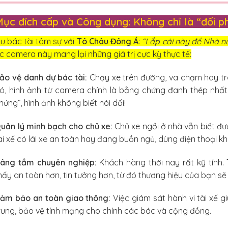
Mục đích cấp và Công dụng: Không chỉ là “đối p
u bác tài tâm sự với
Tô Châu Đông Á
:
“Lắp cái này để Nhà n
c camera này mang lại những giá trị cực kỳ thực tế:
ảo vệ danh dự bác tài:
Chạy xe trên đường, va chạm hay tra
ó, hình ảnh từ camera chính là bằng chứng đanh thép nhấ
hứng”, hình ảnh không biết nói dối!
uản lý minh bạch cho chủ xe:
Chủ xe ngồi ở nhà vẫn biết đư
ài xế có lái xe an toàn hay đang buồn ngủ, dùng điện thoại kh
âng tầm chuyên nghiệp:
Khách hàng thời nay rất kỹ tính.
hấy an toàn hơn, tin tưởng hơn, từ đó thương hiệu của bạn sẽ
ảm bảo an toàn giao thông:
Việc giám sát hành vi tài xế g
rung, bảo vệ tính mạng cho chính các bác và cộng đồng.