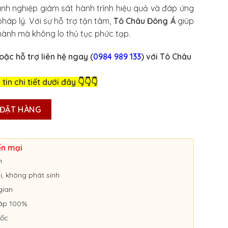
anh nghiệp giám sát hành trình hiệu quả và đáp ứng
háp lý. Với sự hỗ trợ tận tâm,
Tô Châu Đông Á
giúp
ành mà không lo thủ tục phức tạp.
oặc hỗ trợ liên hệ ngay (
0984 989 133
) với Tô Châu
n chi tiết dưới đây 👇👇👇
TRÌNH NGHỊ ĐỊNH 10 TẠI NGHỆ AN số lượng
ĐẶT HÀNG
ến mại
m
ói, không phát sinh
gian
áp 100%
uốc