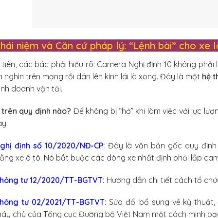
Khái niệm và Căn cứ pháp lý: “Lệnh bài” cho xe 
tiên, các bác phải hiểu rõ: Camera Nghị định 10 không phải 
 nghìn trên mạng rồi dán lên kính lái là xong. Đây là một
hệ t
inh doanh vận tải.
 trên quy định nào?
Để không bị “hớ” khi làm việc với lực l
ày:
ghị định số 10/2020/NĐ-CP
:
Đây là văn bản gốc quy định v
ằng xe ô tô. Nó bắt buộc các dòng xe nhất định phải lắp ca
hông tư 12/2020/TT-BGTVT
:
Hướng dẫn chi tiết cách tổ chức,
hông tư 02/2021/TT-BGTVT
:
Sửa đổi bổ sung về kỹ thuật,
áy chủ của Tổng cục Đường bộ Việt Nam một cách minh bạ