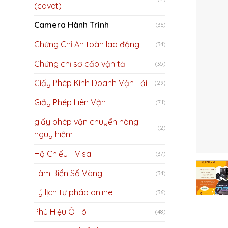
(cavet)
Camera Hành Trình
(36)
Chứng Chỉ An toàn lao động
(34)
Chứng chỉ sơ cấp vận tải
(35)
Giấy Phép Kinh Doanh Vận Tải
(29)
Giấy Phép Liên Vận
(71)
giấy phép vận chuyển hàng
(2)
nguy hiểm
Hộ Chiếu - Visa
(37)
Làm Biển Số Vàng
(34)
Lý lịch tư pháp online
(36)
Phù Hiệu Ô Tô
(48)