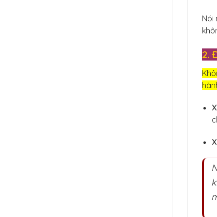
Nói 
khôn
2. 
Khôn
hành
X
c
X
N
k
m