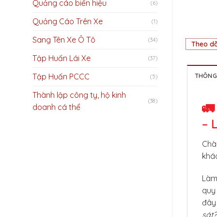
Quảng cáo biển hiệu
(6)
Quảng Cáo Trên Xe
(1)
Sang Tên Xe Ô Tô
(34)
Theo dõ
Tập Huấn Lái Xe
(37)
Tập Huấn PCCC
THÔNG 
(5)
Thành lập công ty, hộ kinh
(38)
🚛
doanh cá thể
– 
Chào
khá
Làm 
quy 
đây
sát?