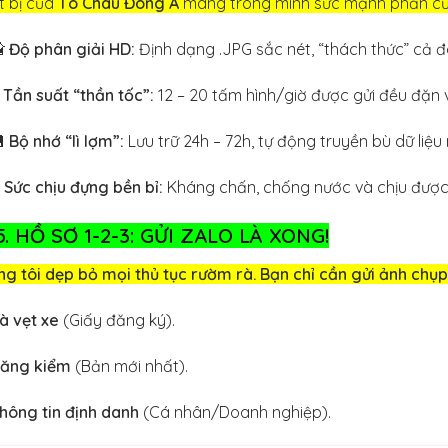
t bị của
Tô Châu Đông Á
mang trong mình sức mạnh phần cứn

Độ phân giải HD:
Định dạng .JPG sắc nét, “thách thức” cả 
⚡
Tần suất “thần tốc”:
12 – 20 tấm hình/giờ được gửi đều đặn

Bộ nhớ “lì lợm”:
Lưu trữ 24h – 72h, tự động truyền bù dữ liệu
️
Sức chịu đựng bền bỉ:
Kháng chấn, chống nước và chịu được 
5. HỒ SƠ 1-2-3: GỬI ZALO LÀ XONG!
g tôi dẹp bỏ mọi thủ tục rườm rà. Bạn chỉ cần gửi ảnh chụp
à vẹt xe
(Giấy đăng ký).
ăng kiểm
(Bản mới nhất).
hông tin định danh
(Cá nhân/Doanh nghiệp).