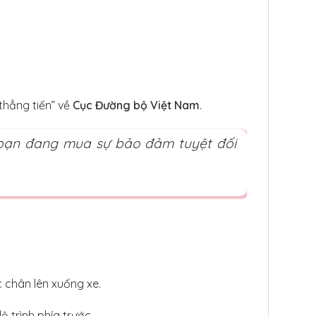
thẳng tiến” về
Cục Đường bộ Việt Nam
.
, bạn đang mua sự bảo đảm tuyệt đối
 chân lên xuống xe.
ộ trình phía trước.