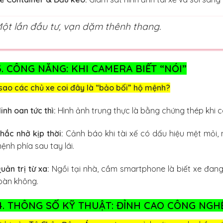
ột lần đầu tư, vạn dặm thênh thang.
 3. CÔNG NĂNG: KHI CAMERA BIẾT “NÓI”
sao các chủ xe coi đây là “bảo bối” hộ mệnh?
inh oan tức thì:
Hình ảnh trung thực là bằng chứng thép khi
hắc nhở kịp thời:
Cảnh báo khi tài xế có dấu hiệu mệt mỏi, 
ệnh phía sau tay lái.
uản trị từ xa:
Ngồi tại nhà, cầm smartphone là biết xe đan
oàn không.
 4. THÔNG SỐ KỸ THUẬT: ĐỈNH CAO CÔNG NGH