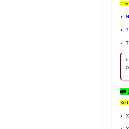
theo
N
T
T
L
t
🚛
Xe 
X
X