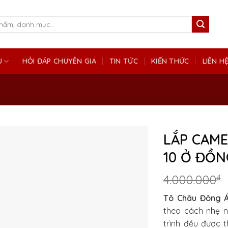
Ụ
HỎI ĐÁP CHUYÊN GIA
TIN TỨC
KIẾN THỨC
LIÊN H
LẮP CAME
10 Ở ĐỒN
4.000.000
₫
Tô Châu Đông 
theo cách nhẹ n
trình đều được 