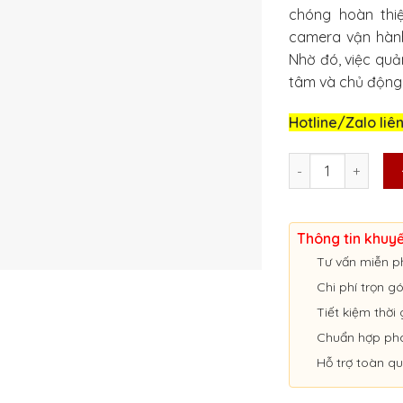
chóng hoàn thi
camera vận hành
Nhờ đó, việc quả
tâm và chủ động 
Hotline/Zalo liê
LẮP CAMERA HÀNH 
Thông tin khuy
Tư vấn miễn p
Chi phí trọn g
Tiết kiệm thời 
Chuẩn hợp ph
Hỗ trợ toàn q