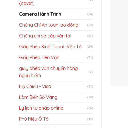
(cavet)
Camera Hành Trình
(36)
Chứng Chỉ An toàn lao động
(34)
Chứng chỉ sơ cấp vận tải
(35)
Giấy Phép Kinh Doanh Vận Tải
(29)
Giấy Phép Liên Vận
(71)
giấy phép vận chuyển hàng
(2)
nguy hiểm
Hộ Chiếu - Visa
(37)
Làm Biển Số Vàng
(34)
Lý lịch tư pháp online
(36)
Phù Hiệu Ô Tô
(48)