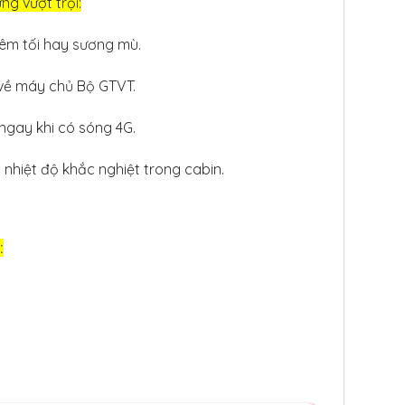
g vượt trội:
đêm tối hay sương mù.
 về máy chủ Bộ GTVT.
 ngay khi có sóng 4G.
nhiệt độ khắc nghiệt trong cabin.
: