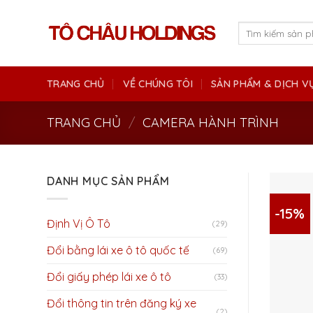
Skip
to
Tìm
kiếm:
content
TRANG CHỦ
VỀ CHÚNG TÔI
SẢN PHẨM & DỊCH V
TRANG CHỦ
/
CAMERA HÀNH TRÌNH
DANH MỤC SẢN PHẨM
-15%
Định Vị Ô Tô
(29)
Đổi bằng lái xe ô tô quốc tế
(69)
Đổi giấy phép lái xe ô tô
(33)
Đổi thông tin trên đăng ký xe
(2)