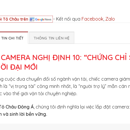
- Kết nối qua
Facebook
,
Zalo
i Tô Châu trên
TIN CHI TIẾT
THÔNG TIN LIÊN HỆ
 CAMERA NGHỊ ĐỊNH 10: “CHỨNG CH
ỜI ĐẠI MỚI
g cuộc đua chuyển đổi số ngành vận tải, chiếc camera giám s
h là “vị trọng tài” công minh nhất, là “người trợ lý” mẫn cá
 vào thế giới vận tải chuyên nghiệp.
Tô Châu Đông Á
, chúng tôi định nghĩa lại việc lắp đặt camer
 và sinh lời bền vững.