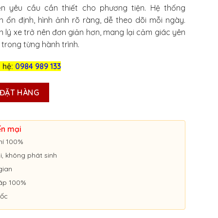
ện yêu cầu cần thiết cho phương tiện. Hệ thống
 ổn định, hình ảnh rõ ràng, dễ theo dõi mỗi ngày.
n lý xe trở nên đơn giản hơn, mang lại cảm giác yên
trong từng hành trình.
n hệ:
0984 989 133
TRÌNH NGHỊ ĐỊNH 10 Ở ĐỒNG THÁP số lượng
ĐẶT HÀNG
ến mại
hí 100%
ói, không phát sinh
gian
áp 100%
uốc