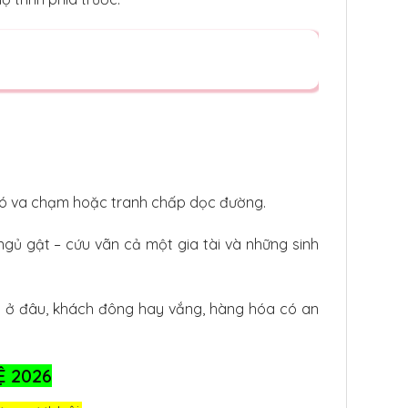
 có va chạm hoặc tranh chấp dọc đường.
ngủ gật – cứu vãn cả một gia tài và những sinh
g ở đâu, khách đông hay vắng, hàng hóa có an
Ệ 2026