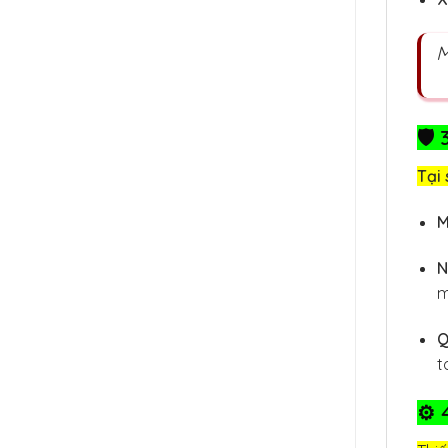
M
🛡️
Tại 
M
N
m
Q
t
⚙️