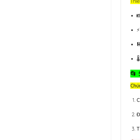
Thiế


🌡
📂 
Chún
C
Đ
T