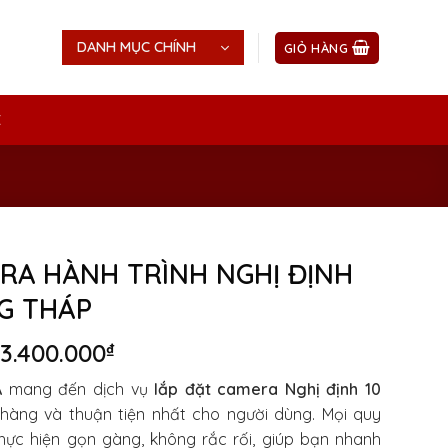
DANH MỤC CHÍNH
GIỎ HÀNG
Ệ
RA HÀNH TRÌNH NGHỊ ĐỊNH
G THÁP
Giá
Giá
3.400.000
₫
gốc
hiện
Á
mang đến dịch vụ
lắp đặt camera Nghị định 10
là:
tại
hàng và thuận tiện nhất cho người dùng. Mọi quy
4.000.000₫.
là:
thực hiện gọn gàng, không rắc rối, giúp bạn nhanh
3.400.000₫.