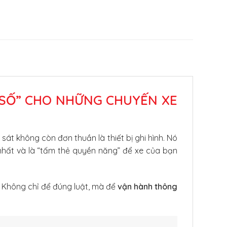
Ỉ SỐ” CHO NHỮNG CHUYẾN XE
át không còn đơn thuần là thiết bị ghi hình. Nó
n nhất và là “tấm thẻ quyền năng” để xe của bạn
a: Không chỉ để đúng luật, mà để
vận hành thông