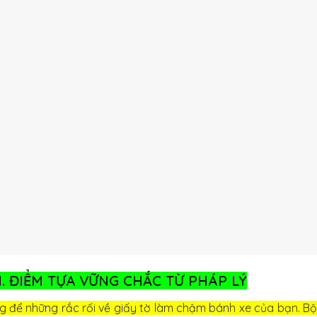
 1. ĐIỂM TỰA VỮNG CHẮC TỪ PHÁP LÝ
 để những rắc rối về giấy tờ làm chậm bánh xe của bạn. Bộ