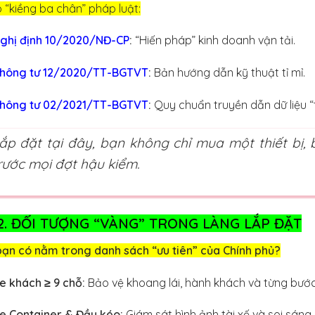
 “kiềng ba chân” pháp luật:
ghị định 10/2020/NĐ-CP
:
“Hiến pháp” kinh doanh vận tải.
hông tư 12/2020/TT-BGTVT
:
Bản hướng dẫn kỹ thuật tỉ mỉ.
hông tư 02/2021/TT-BGTVT
:
Quy chuẩn truyền dẫn dữ liệu “
ắp đặt tại đây, bạn không chỉ mua một thiết bị
rước mọi đợt hậu kiểm.
 2. ĐỐI TƯỢNG “VÀNG” TRONG LÀNG LẮP ĐẶT
bạn có nằm trong danh sách “ưu tiên” của Chính phủ?
e khách ≥ 9 chỗ:
Bảo vệ khoang lái, hành khách và từng bước
e Container & Đầu kéo:
Giám sát hình ảnh tài xế và soi sáng l