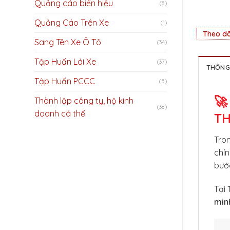
Quảng cáo biển hiệu
(8)
Quảng Cáo Trên Xe
(1)
Theo dõ
Sang Tên Xe Ô Tô
(34)
Tập Huấn Lái Xe
(37)
THÔNG 
Tập Huấn PCCC
(5)
🚀
Thành lập công ty, hộ kinh
(38)
doanh cá thể
TH
Tron
chín
bước
Tại
minh