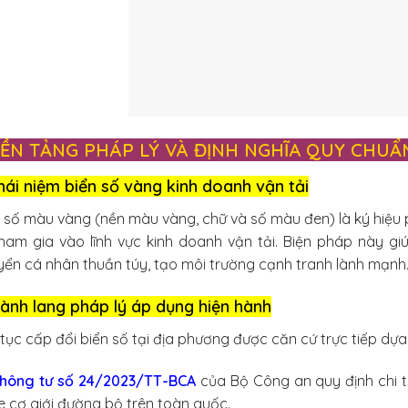
 NỀN TẢNG PHÁP LÝ VÀ ĐỊNH NGHĨA QUY CHU
Khái niệm biển số vàng kinh doanh vận tải
 số màu vàng (nền màu vàng, chữ và số màu đen) là ký hiệu 
ham gia vào lĩnh vực kinh doanh vận tải. Biện pháp này gi
ển cá nhân thuần túy, tạo môi trường cạnh tranh lành mạnh
Hành lang pháp lý áp dụng hiện hành
tục cấp đổi biển số tại địa phương được căn cứ trực tiếp dự
hông tư số 24/2023/TT-BCA
của Bộ Công an quy định chi ti
e cơ giới đường bộ trên toàn quốc.