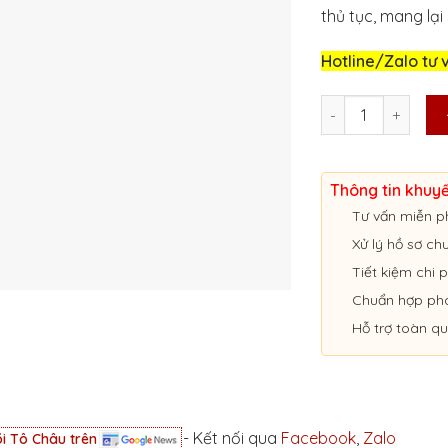
thủ tục, mang lại
Hotline/Zalo tư 
ĐỔI BIỂN TRẮNG S
Thông tin khuy
Tư vấn miễn p
Xử lý hồ sơ c
Tiết kiệm chi p
Chuẩn hợp ph
Hỗ trợ toàn q
- Kết nối qua
Facebook
,
Zalo
i Tô Châu trên