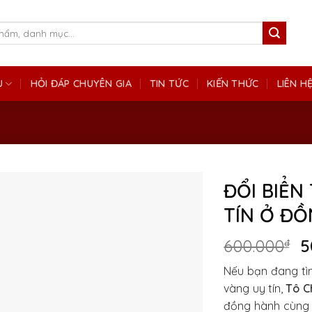
Ụ
HỎI ĐÁP CHUYÊN GIA
TIN TỨC
KIẾN THỨC
LIÊN H
ĐỔI BIỂN
TÍN Ở ĐỒ
G
600.000
₫
5
g
Nếu bạn đang tìm
là
vàng uy tín,
Tô C
6
đồng hành cùng k