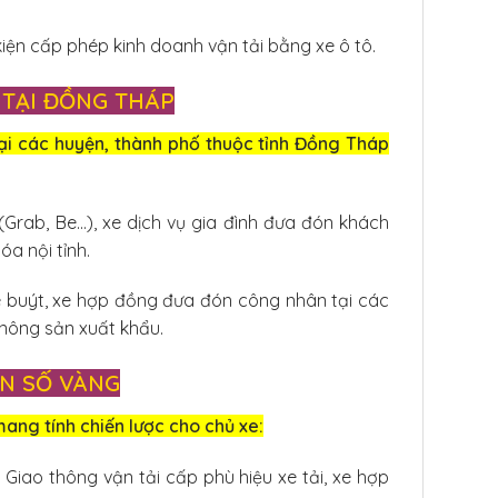
iện cấp phép kinh doanh vận tải bằng xe ô tô.
I TẠI ĐỒNG THÁP
ại các huyện, thành phố thuộc tỉnh Đồng Tháp
Grab, Be…), xe dịch vụ gia đình đưa đón khách
a nội tỉnh.
xe buýt, xe hợp đồng đưa đón công nhân tại các
 nông sản xuất khẩu.
ỂN SỐ VÀNG
ang tính chiến lược cho chủ xe:
Giao thông vận tải cấp phù hiệu xe tải, xe hợp