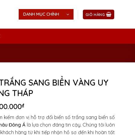
DANH MỤC CHÍNH
GIỎ HÀNG
Ệ
 TRẮNG SANG BIỂN VÀNG UY
NG THÁP
iá
Giá
00.000
₫
ốc
hiện
 kiếm đơn vị hỗ trợ đổi biển số trắng sang biển số
:
tại
hâu Đông Á
là lựa chọn đáng tin cậy. Chúng tôi luôn
00.000₫.
là:
hách hàng từ khi tiếp nhận hồ sơ đến khi hoàn tất
500.000₫.