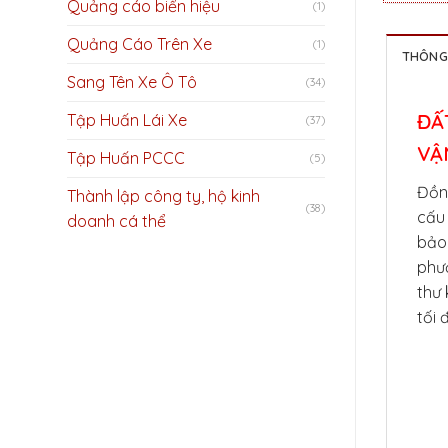
Quảng cáo biển hiệu
(1)
Quảng Cáo Trên Xe
(1)
THÔNG 
Sang Tên Xe Ô Tô
(34)
ĐẤ
Tập Huấn Lái Xe
(37)
VẬ
Tập Huấn PCCC
(5)
Đồn
Thành lập công ty, hộ kinh
(38)
cấu 
doanh cá thể
bảo
phươ
thư 
tối 