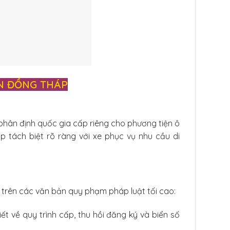
ẨN ĐỒNG THÁP
phân định quốc gia cấp riêng cho phương tiện ô
úp tách biệt rõ ràng với xe phục vụ nhu cầu di
.
a trên các văn bản quy phạm pháp luật tối cao:
ết về quy trình cấp, thu hồi đăng ký và biển số