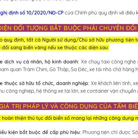
ghị định số 10/2020/NĐ-CP
của Chính phủ quy định về điều k
. DIỆN ĐỐI TƯỢNG BẮT BUỘC PHẢI CHUYỂN ĐỔ
o quy định, tất cả Người sử dụng/Chủ sở hữu phương tiện t
 đổi sang biển vàng nếu xe thuộc các diện sau:
e dịch vụ cá nhân, hộ kinh doanh:
Xe chạy taxi công nghệ (
ham quan Tràm Chim, Gò Tháp, Sa Đéc, xe tải nhỏ chở hàng hó
e thuộc sở hữu tổ chức, doanh nghiệp:
Xe khách liên tỉnh, 
hu công nghiệp, hệ thống xe tải lớn, xe container vận chuyển
I. GIÁ TRỊ PHÁP LÝ VÀ CÔNG DỤNG CỦA TẤM BI
 hoàn thiện thủ tục đổi biển số mang lại những công dụng m
iều kiện bắt buộc để cấp phù hiệu:
Phương tiện chỉ được Sở 