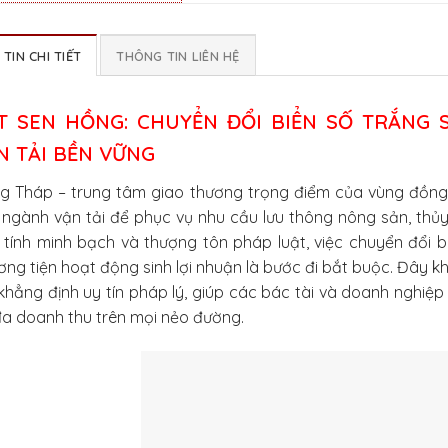
TIN CHI TIẾT
THÔNG TIN LIÊN HỆ
T SEN HỒNG: CHUYỂN ĐỔI BIỂN SỐ TRẮNG 
N TẢI BỀN VỮNG
g Tháp – trung tâm giao thương trọng điểm của vùng đồn
ngành vận tải để phục vụ nhu cầu lưu thông nông sản, thủy h
 tính minh bạch và thượng tôn pháp luật, việc chuyển đổi 
ng tiện hoạt động sinh lợi nhuận là bước đi bắt buộc. Đây k
khẳng định uy tín pháp lý, giúp các bác tài và doanh nghiệp 
đa doanh thu trên mọi nẻo đường.