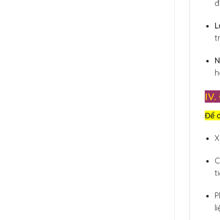
đ
L
t
N
h
IV
Để 
X
C
t
P
l