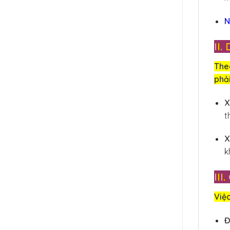
N
II
The
phải
X
t
X
k
II
Việc
Đ