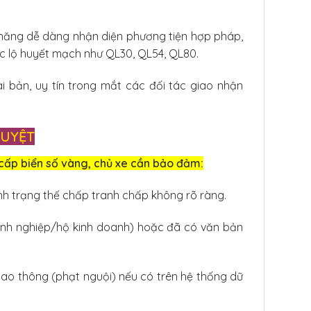
 năng dễ dàng nhận diện phương tiện hợp pháp,
uốc lộ huyết mạch như QL30, QL54, QL80.
 bản, uy tín trong mắt các đối tác giao nhận
DUYỆT
cấp biển số vàng, chủ xe cần bảo đảm:
h trạng thế chấp tranh chấp không rõ ràng.
anh nghiệp/hộ kinh doanh) hoặc đã có văn bản
iao thông (phạt nguội) nếu có trên hệ thống dữ