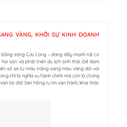
SANG VÀNG, KHỞI SỰ KINH DOANH
g bằng sông Cửu Long – đang đẩy mạnh tái cơ
ải sản và phát triển du lịch sinh thái. Để đảm
biển số xe từ màu trắng sang màu vàng đối với
hông chỉ là nghĩa vụ hành chính mà còn là chứng
vận tải đất Sen Hồng tự tin vận hành, khai thác