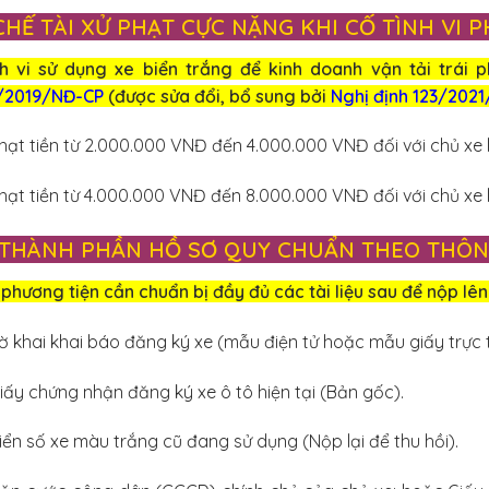
 CHẾ TÀI XỬ PHẠT CỰC NẶNG KHI CỐ TÌNH VI 
h vi sử dụng xe biển trắng để kinh doanh vận tải trái 
/2019/NĐ-CP
(được sửa đổi, bổ sung bởi
Nghị định 123/202
hạt tiền từ 2.000.000 VNĐ đến 4.000.000 VNĐ đối với chủ xe 
hạt tiền từ 4.000.000 VNĐ đến 8.000.000 VNĐ đối với chủ xe l
. THÀNH PHẦN HỒ SƠ QUY CHUẨN THEO THÔN
phương tiện cần chuẩn bị đầy đủ các tài liệu sau để nộp lê
ờ khai khai báo đăng ký xe (mẫu điện tử hoặc mẫu giấy trực t
iấy chứng nhận đăng ký xe ô tô hiện tại (Bản gốc).
iển số xe màu trắng cũ đang sử dụng (Nộp lại để thu hồi).