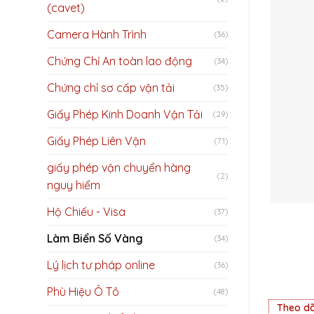
(cavet)
Camera Hành Trình
(36)
Chứng Chỉ An toàn lao động
(34)
Chứng chỉ sơ cấp vận tải
(35)
Giấy Phép Kinh Doanh Vận Tải
(29)
Giấy Phép Liên Vận
(71)
giấy phép vận chuyển hàng
(2)
nguy hiểm
Hộ Chiếu - Visa
(37)
Làm Biển Số Vàng
(34)
Lý lịch tư pháp online
(36)
Phù Hiệu Ô Tô
(48)
Theo dõ