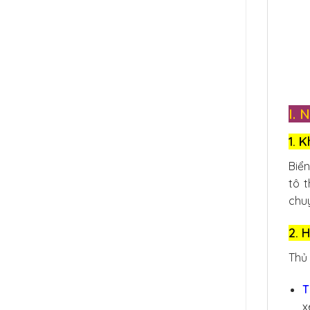
I.
1. 
Biển
tô t
chuy
2. 
Thủ 
T
x