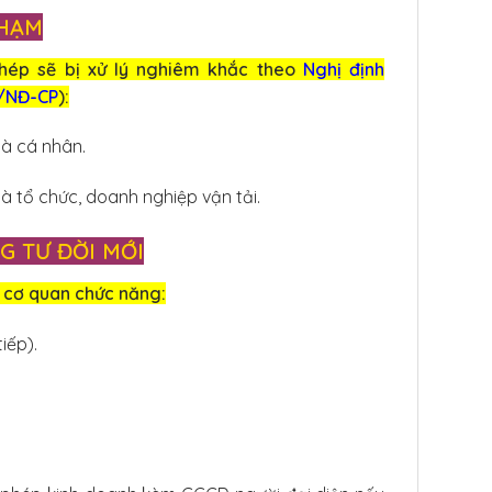
PHẠM
phép sẽ bị xử lý nghiêm khắc theo
Nghị định
1/NĐ-CP
):
là cá nhân.
à tổ chức, doanh nghiệp vận tải.
G TƯ ĐỜI MỚI
n cơ quan chức năng:
iếp).