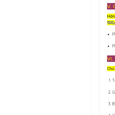
V.
Hàn
100
P
P
VI
Chủ 
T
G
B