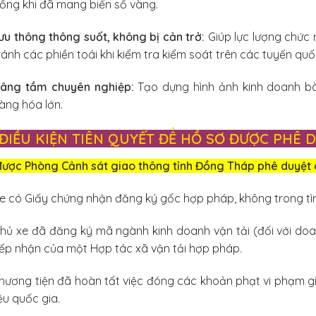
ồng khi đã mang biển số vàng.
ưu thông thông suốt, không bị cản trở:
Giúp lực lượng chức
ránh các phiền toái khi kiểm tra kiểm soát trên các tuyến q
âng tầm chuyên nghiệp:
Tạo dựng hình ảnh kinh doanh bài
àng hóa lớn.
. ĐIỀU KIỆN TIÊN QUYẾT ĐỂ HỒ SƠ ĐƯỢC PHÊ 
được Phòng Cảnh sát giao thông tỉnh Đồng Tháp phê duyệt 
e có Giấy chứng nhận đăng ký gốc hợp pháp, không trong tìn
hủ xe đã đăng ký mã ngành kinh doanh vận tải (đối với do
iếp nhận của một Hợp tác xã vận tải hợp pháp.
hương tiện đã hoàn tất việc đóng các khoản phạt vi phạm g
iệu quốc gia.