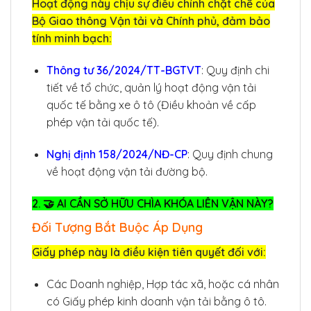
Hoạt động này chịu sự điều chỉnh chặt chẽ của
Bộ Giao thông Vận tải và Chính phủ, đảm bảo
tính minh bạch:
Thông tư 36/2024/TT-BGTVT
: Quy định chi
tiết về tổ chức, quản lý hoạt động vận tải
quốc tế bằng xe ô tô (Điều khoản về cấp
phép vận tải quốc tế).
Nghị định 158/2024/NĐ-CP
: Quy định chung
về hoạt động vận tải đường bộ.
2. 🤝 AI CẦN SỞ HỮU CHÌA KHÓA LIÊN VẬN NÀY?
Đối Tượng Bắt Buộc Áp Dụng
Giấy phép này là điều kiện tiên quyết đối với:
Các Doanh nghiệp, Hợp tác xã, hoặc cá nhân
có Giấy phép kinh doanh vận tải bằng ô tô.