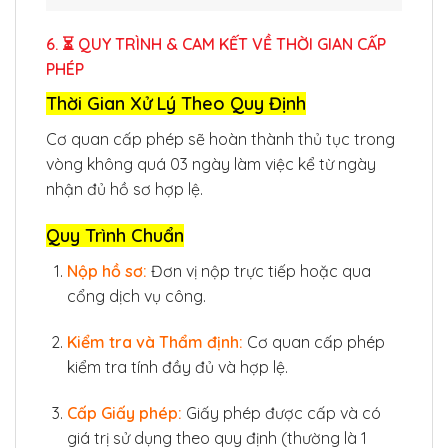
6. ⏳ QUY TRÌNH & CAM KẾT VỀ THỜI GIAN CẤP
PHÉP
Thời Gian Xử Lý Theo Quy Định
Cơ quan cấp phép sẽ hoàn thành thủ tục trong
vòng không quá 03 ngày làm việc kể từ ngày
nhận đủ hồ sơ hợp lệ.
Quy Trình Chuẩn
Nộp hồ sơ:
Đơn vị nộp trực tiếp hoặc qua
cổng dịch vụ công.
Kiểm tra và Thẩm định:
Cơ quan cấp phép
kiểm tra tính đầy đủ và hợp lệ.
Cấp Giấy phép:
Giấy phép được cấp và có
giá trị sử dụng theo quy định (thường là 1