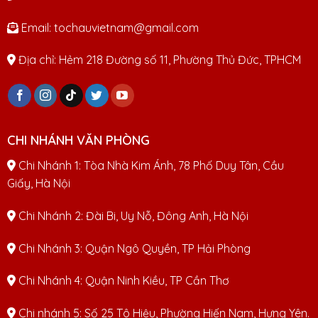
Email: tochauvietnam@gmail.com
Địa chỉ: Hẻm 218 Đường số 11, Phường Thủ Đức, TPHCM
CHI NHÁNH VĂN PHÒNG
Chi Nhánh 1: Tòa Nhà Kim Ánh, 78 Phố Duy Tân, Cầu
Giấy, Hà Nội
Chi Nhánh 2: Đài Bi, Uy Nỗ, Đông Anh, Hà Nội
Chi Nhánh 3: Quận Ngô Quyền, TP Hải Phòng
Chi Nhánh 4: Quận Ninh Kiều, TP Cần Thơ
Chi nhánh 5: Số 25 Tô Hiệu, Phường Hiến Nam, Hưng Yên.