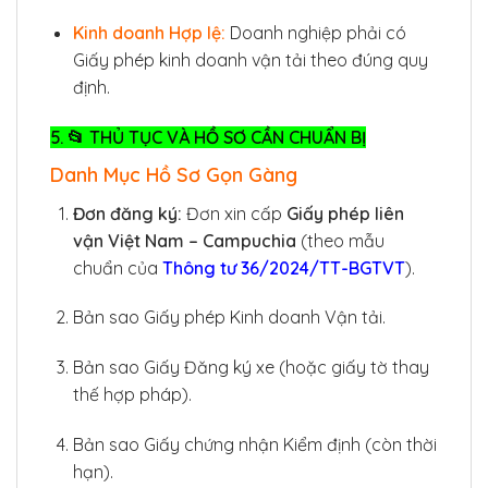
Kinh doanh Hợp lệ:
Doanh nghiệp phải có
Giấy phép kinh doanh vận tải theo đúng quy
định.
5. 📂 THỦ TỤC VÀ HỒ SƠ CẦN CHUẨN BỊ
Danh Mục Hồ Sơ Gọn Gàng
Đơn đăng ký:
Đơn xin cấp
Giấy phép liên
vận Việt Nam – Campuchia
(theo mẫu
chuẩn của
Thông tư 36/2024/TT-BGTVT
).
Bản sao Giấy phép Kinh doanh Vận tải.
Bản sao Giấy Đăng ký xe (hoặc giấy tờ thay
thế hợp pháp).
Bản sao Giấy chứng nhận Kiểm định (còn thời
hạn).