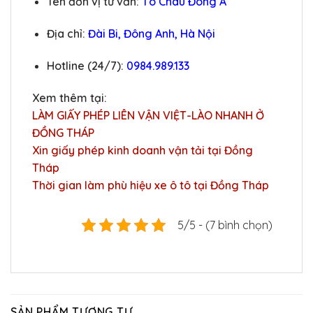
Tên đơn vị tư vấn:
Tô Châu Đông Á
Địa chỉ:
Đài Bi, Đông Anh, Hà Nội
Hotline (24/7):
0984.989.133
Xem thêm tại:
LÀM GIẤY PHÉP LIÊN VẬN VIỆT-LÀO NHANH Ở
ĐỒNG THÁP
Xin giấy phép kinh doanh vận tải tại Đồng
Tháp
Thời gian làm phù hiệu xe ô tô tại Đồng Tháp
5/5 - (7 bình chọn)
SẢN PHẨM TƯƠNG TỰ