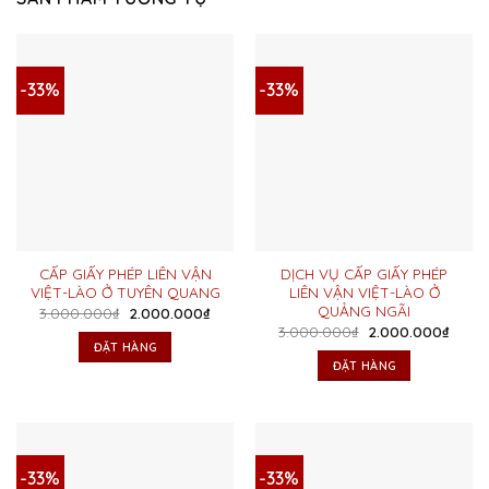
-33%
-33%
CẤP GIẤY PHÉP LIÊN VẬN
DỊCH VỤ CẤP GIẤY PHÉP
VIỆT-LÀO Ở TUYÊN QUANG
LIÊN VẬN VIỆT-LÀO Ở
QUẢNG NGÃI
Giá
Giá
3.000.000
₫
2.000.000
₫
gốc
hiện
Giá
Giá
3.000.000
₫
2.000.000
₫
là:
tại
gốc
hiện
ĐẶT HÀNG
3.000.000₫.
là:
là:
tại
ĐẶT HÀNG
2.000.000₫.
3.000.000₫.
là:
2.000
-33%
-33%