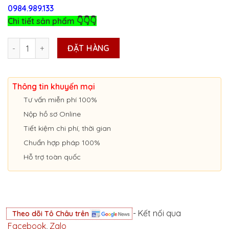
0984.989.133
Chi tiết sản phẩm 👇👇👇
CẤP GIẤY PHÉP LIÊN VẬN VIỆT-CAM Ở ĐỒNG THÁP số lượng
ĐẶT HÀNG
Thông tin khuyến mại
Tư vấn miễn phí 100%
Nộp hồ sơ Online
Tiết kiệm chi phí, thời gian
Chuẩn hợp pháp 100%
Hỗ trợ toàn quốc
- Kết nối qua
Theo dõi Tô Châu trên
Facebook
,
Zalo