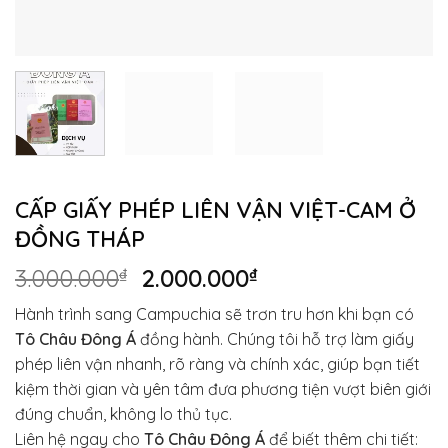
CẤP GIẤY PHÉP LIÊN VẬN VIỆT-CAM Ở
ĐỒNG THÁP
Giá
Giá
3.000.000
₫
2.000.000
₫
gốc
hiện
Hành trình sang Campuchia sẽ trơn tru hơn khi bạn có
là:
tại
Tô Châu Đông Á
đồng hành. Chúng tôi hỗ trợ làm giấy
3.000.000₫.
là:
phép liên vận nhanh, rõ ràng và chính xác, giúp bạn tiết
2.000.000₫.
kiệm thời gian và yên tâm đưa phương tiện vượt biên giới
đúng chuẩn, không lo thủ tục.
Liên hệ ngay cho
Tô Châu Đông Á
để biết thêm chi tiết: