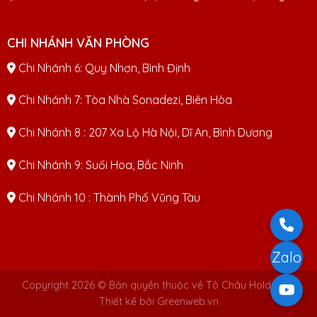
CHI NHÁNH VĂN PHÒNG
Chi Nhánh 6: Quy Nhơn, Bình Định
Chi Nhánh 7: Tòa Nhà Sonadezi, Biên Hòa
Chi Nhánh 8 : 207 Xa Lộ Hà Nội, Dĩ An, Bình Dương
Chi Nhánh 9: Suối Hoa, Bắc Ninh
Chi Nhánh 10 : Thành Phố Vũng Tàu
Zalo
Copyright 2026 © Bản quyền thuộc về Tô Châu Holdings |
Thiết kế bởi Greenweb.vn