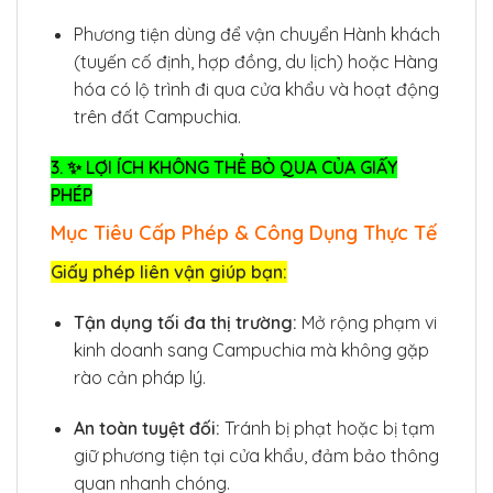
Phương tiện dùng để vận chuyển Hành khách
(tuyến cố định, hợp đồng, du lịch) hoặc Hàng
hóa có lộ trình đi qua cửa khẩu và hoạt động
trên đất Campuchia.
3. ✨ LỢI ÍCH KHÔNG THỂ BỎ QUA CỦA GIẤY
PHÉP
Mục Tiêu Cấp Phép & Công Dụng Thực Tế
Giấy phép liên vận giúp bạn:
Tận dụng tối đa thị trường:
Mở rộng phạm vi
kinh doanh sang Campuchia mà không gặp
rào cản pháp lý.
An toàn tuyệt đối:
Tránh bị phạt hoặc bị tạm
giữ phương tiện tại cửa khẩu, đảm bảo thông
quan nhanh chóng.