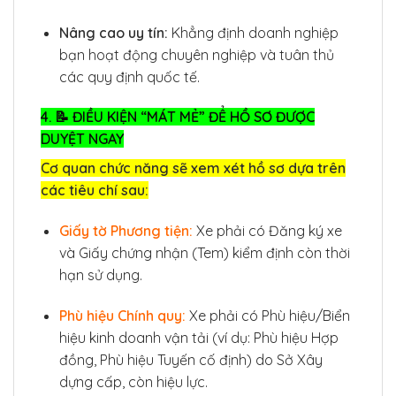
Nâng cao uy tín:
Khẳng định doanh nghiệp
bạn hoạt động chuyên nghiệp và tuân thủ
các quy định quốc tế.
4. 📝 ĐIỀU KIỆN “MÁT MẺ” ĐỂ HỒ SƠ ĐƯỢC
DUYỆT NGAY
Cơ quan chức năng sẽ xem xét hồ sơ dựa trên
các tiêu chí sau:
Giấy tờ Phương tiện:
Xe phải có Đăng ký xe
và Giấy chứng nhận (Tem) kiểm định còn thời
hạn sử dụng.
Phù hiệu Chính quy:
Xe phải có Phù hiệu/Biển
hiệu kinh doanh vận tải (ví dụ: Phù hiệu Hợp
đồng, Phù hiệu Tuyến cố định) do Sở Xây
dựng cấp, còn hiệu lực.