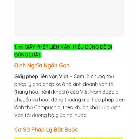
1. 📜 GIẤY PHÉP LIÊN VẬN: HIỂU ĐÚNG ĐỂ ĐI
ĐÚNG LUẬT
Định Nghĩa Ngắn Gọn
Giấy phép liên vận Việt – Cam
là chứng thư
pháp lý cho phép xe ô tô kinh doanh vận tải
(hàng hóa, hành khách) của Việt Nam được di
chuyển và hoạt động thương mại hợp pháp trên
lãnh thổ Campuchia, theo khuôn khổ Hiệp định
Vận tải đường bộ giữa hai nước.
Cơ Sở Pháp Lý Bắt Buộc