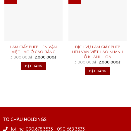
LÀM GIẤY PHÉP LIÊN VẬN
DỊCH VỤ LÀM GIẤY PHÉP
VIỆT-LÀO Ở CAO BẰNG
LIÊN VẬN VIỆT-LÀO NHANH
Ở KHÁNH HÒA
Giá
Giá
3.000.000
₫
2.000.000
₫
gốc
hiện
Giá
Giá
3.000.000
₫
2.000.000
₫
là:
tại
gốc
hiện
ĐẶT HÀNG
3.000.000₫.
là:
là:
tại
ĐẶT HÀNG
2.000.000₫.
3.000.000₫.
là:
2.000
TÔ CHÂU HOLDINGS
Hotline: 090.678.3533 - 090 668 3533