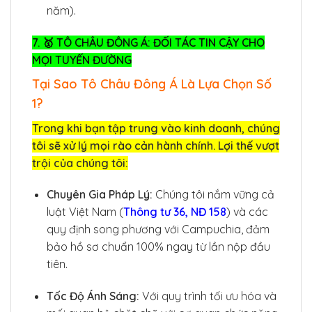
năm).
7. 🥇 TÔ CHÂU ĐÔNG Á: ĐỐI TÁC TIN CẬY CHO
MỌI TUYẾN ĐƯỜNG
Tại Sao Tô Châu Đông Á Là Lựa Chọn Số
1?
Trong khi bạn tập trung vào kinh doanh, chúng
tôi sẽ xử lý mọi rào cản hành chính. Lợi thế vượt
trội của chúng tôi:
Chuyên Gia Pháp Lý:
Chúng tôi nắm vững cả
luật Việt Nam (
Thông tư 36, NĐ 158
) và các
quy định song phương với Campuchia, đảm
bảo hồ sơ chuẩn 100% ngay từ lần nộp đầu
tiên.
Tốc Độ Ánh Sáng:
Với quy trình tối ưu hóa và