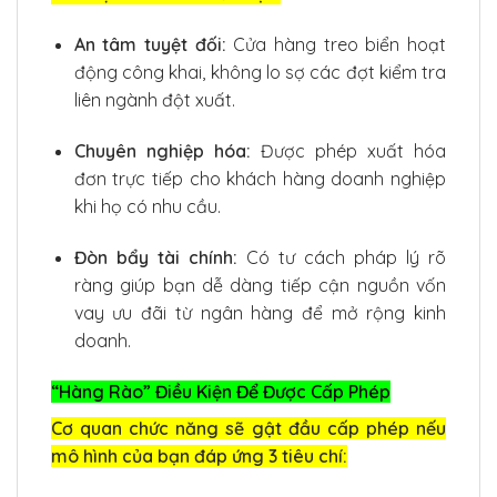
An tâm tuyệt đối:
Cửa hàng treo biển hoạt
động công khai, không lo sợ các đợt kiểm tra
liên ngành đột xuất.
Chuyên nghiệp hóa:
Được phép xuất hóa
đơn trực tiếp cho khách hàng doanh nghiệp
khi họ có nhu cầu.
Đòn bẩy tài chính:
Có tư cách pháp lý rõ
ràng giúp bạn dễ dàng tiếp cận nguồn vốn
vay ưu đãi từ ngân hàng để mở rộng kinh
doanh.
“Hàng Rào” Điều Kiện Để Được Cấp Phép
Cơ quan chức năng sẽ gật đầu cấp phép nếu
mô hình của bạn đáp ứng 3 tiêu chí: