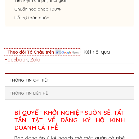
Tiết kiệm chi phí, thời gian
Chuẩn hợp pháp 100%
Hỗ trợ toàn quốc
- Kết nối qua
Theo dõi Tô Châu trên
Facebook
,
Zalo
THÔNG TIN CHI TIẾT
THÔNG TIN LIÊN HỆ
BÍ QUYẾT KHỞI NGHIỆP SUÔN SẺ: TẤT
TẦN TẬT VỀ ĐĂNG KÝ HỘ KINH
DOANH CÁ THỂ
Bạn đang ấp ủ kế hoạch mở một quán cà phê