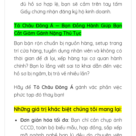
đủ hồ sơ hợp lệ, bạn sẽ cầm trên tay tấm
Giấy chứng nhận đăng ký hộ kinh doanh.
Tô Châu Đông Á — Bạn Đồng Hành Giúp Bạn
Cắt Giảm Gánh Nặng Thủ Tục
Bạn bận rộn chuẩn bị nguồn hàng, setup trang
trí cửa hàng, tuyển dụng nhân viên và không có
thời gian để đi lại, xếp hàng tại cơ quan hành
chính? Bạn lo lắng viết sai tờ khai dẫn đến việc
hồ sơ bị ngâm, bị trả về nhiều lần?
Hãy để
Tô Châu Đông Á
gánh vác phần việc
phức tạp đó thay bạn!
Những giá trị khác biệt chúng tôi mang lại:
Đơn giản hóa tối đa:
Bạn chỉ cần chụp ảnh
CCCD, toàn bộ biểu mẫu, hợp đồng, sắp xếp
mã ngành nghề hợp lý đều do chuyên viên