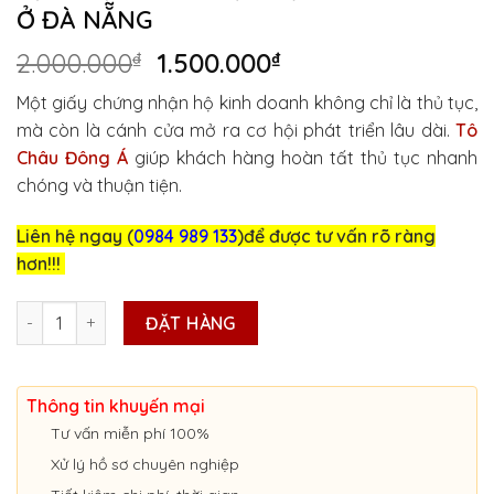
Ở ĐÀ NẴNG
Giá
Giá
2.000.000
₫
1.500.000
₫
gốc
hiện
Một giấy chứng nhận hộ kinh doanh không chỉ là thủ tục,
là:
tại
mà còn là cánh cửa mở ra cơ hội phát triển lâu dài.
Tô
2.000.000₫.
là:
Châu Đông Á
giúp khách hàng hoàn tất thủ tục nhanh
1.500.000₫.
chóng và thuận tiện.
Liên hệ ngay (
0984 989 133
)để được tư vấn rõ ràng
hơn!!!
DỊCH VỤ THÀNH LẬP HỘ KINH DOANH Ở ĐÀ NẴNG số lượng
ĐẶT HÀNG
Thông tin khuyến mại
Tư vấn miễn phí 100%
Xử lý hồ sơ chuyên nghiệp