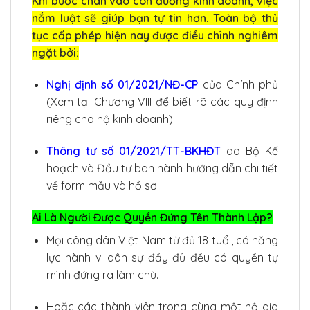
Khi bước chân vào con đường kinh doanh, việc
nắm luật sẽ giúp bạn tự tin hơn. Toàn bộ thủ
tục cấp phép hiện nay được điều chỉnh nghiêm
ngặt bởi:
Nghị định số 01/2021/NĐ-CP
của Chính phủ
(Xem tại Chương VIII để biết rõ các quy định
riêng cho hộ kinh doanh).
Thông tư số 01/2021/TT-BKHĐT
do Bộ Kế
hoạch và Đầu tư ban hành hướng dẫn chi tiết
về form mẫu và hồ sơ.
Ai Là Người Được Quyền Đứng Tên Thành Lập?
Mọi công dân Việt Nam từ đủ 18 tuổi, có năng
lực hành vi dân sự đầy đủ đều có quyền tự
mình đứng ra làm chủ.
Hoặc các thành viên trong cùng một hộ gia