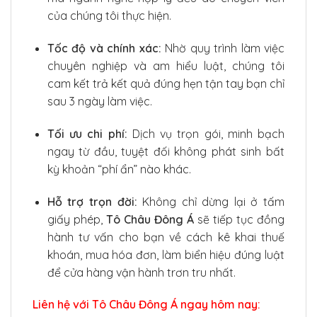
của chúng tôi thực hiện.
Tốc độ và chính xác:
Nhờ quy trình làm việc
chuyên nghiệp và am hiểu luật, chúng tôi
cam kết trả kết quả đúng hẹn tận tay bạn chỉ
sau 3 ngày làm việc.
Tối ưu chi phí:
Dịch vụ trọn gói, minh bạch
ngay từ đầu, tuyệt đối không phát sinh bất
kỳ khoản “phí ẩn” nào khác.
Hỗ trợ trọn đời:
Không chỉ dừng lại ở tấm
giấy phép,
Tô Châu Đông Á
sẽ tiếp tục đồng
hành tư vấn cho bạn về cách kê khai thuế
khoán, mua hóa đơn, làm biển hiệu đúng luật
để cửa hàng vận hành trơn tru nhất.
Liên hệ với Tô Châu Đông Á ngay hôm nay: