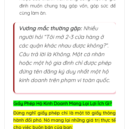
đình muốn chung tay góp vốn, góp sức để
cùng làm ăn.
Vướng mắc thường gặp:
Nhiều
người hỏi “Tôi mở 2-3 cửa hàng ở
các quận khác nhau được không?”.
Câu trả lời là Không. Một cá nhân
hoặc một hộ gia đình chỉ được phép
đứng tên đăng ký duy nhất một hộ
kinh doanh trên phạm vi toàn quốc.
Giấy Phép Hộ Kinh Doanh Mang Lại Lợi Ích Gì?
Đừng nghĩ giấy phép chỉ là một tờ giấy thông
hành đối phó. Nó mang lại những giá trị thực tế
cho việc buôn bán của bạn: