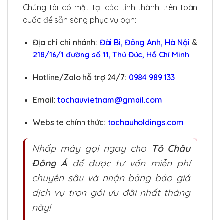
Chúng tôi có mặt tại các tỉnh thành trên toàn
quốc để sẵn sàng phục vụ bạn:
Địa chỉ chi nhánh:
Đài Bi, Đông Anh, Hà Nội
&
218/16/1 đường số 11, Thủ Đức, Hồ Chí Minh
Hotline/Zalo hỗ trợ 24/7:
0984 989 133
Email:
tochauvietnam@gmail.com
Website chính thức:
tochauholdings.com
Nhấp máy gọi ngay cho
Tô Châu
Đông Á
để được tư vấn miễn phí
chuyên sâu và nhận bảng báo giá
dịch vụ trọn gói ưu đãi nhất tháng
này!