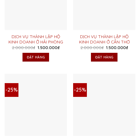
DỊCH VỤ THÀNH LẬP HỘ
DỊCH VỤ THÀNH LẬP HỘ
KINH DOANH Ở HẢI PHÒNG
KINH DOANH Ở CẦN THƠ
Giá
Giá
Giá
Giá
2.000.000
₫
1.500.000
₫
2.000.000
₫
1.500.000
₫
gốc
hiện
gốc
hiện
là:
tại
là:
tại
ĐẶT HÀNG
ĐẶT HÀNG
2.000.000₫.
là:
2.000.000₫.
là:
1.500.000₫.
1.500
-25%
-25%