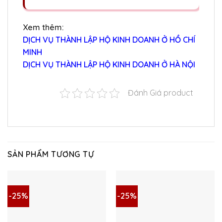
Xem thêm:
DỊCH VỤ THÀNH LẬP HỘ KINH DOANH Ở HỒ CHÍ
MINH
DỊCH VỤ THÀNH LẬP HỘ KINH DOANH Ở HÀ NỘI
Đánh Giá product
SẢN PHẨM TƯƠNG TỰ
-25%
-25%