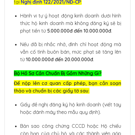
tại
Nghị định 122/2021/NĐ-CP
:
Hành vi tự ý hoạt động kinh doanh dưới hình
thức hộ kinh doanh mà không đăng ký sẽ bị
phạt tiền từ
5.000.000đ đến 10.000.000đ
.
Nếu đã bị nhắc nhở, đình chỉ hoạt động mà
vẫn cố tình buôn bán, mức phạt sẽ tăng lên
từ
10.000.000đ đến 20.000.000đ
.
Bộ Hồ Sơ Cần Chuẩn Bị Gồm Những Gì?
Để nộp lên cơ quan cấp phép, bạn cần soạn
thảo và chuẩn bị các giấy tờ sau:
Giấy đề nghị đăng ký hộ kinh doanh (viết tay
hoặc đánh máy theo mẫu quy định).
Bản sao công chứng CCCD hoặc Hộ chiếu
còn hạn của chủ hộ và các thành viên góp