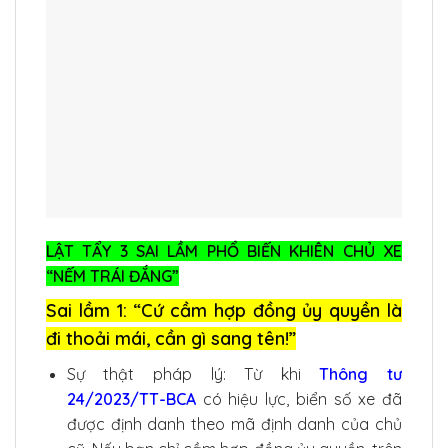
LẬT TẨY 3 SAI LẦM PHỔ BIẾN KHIÊN CHỦ XE
“NẾM TRÁI ĐẮNG”
Sai lầm 1: “Cứ cầm hợp đồng ủy quyền là
đi thoải mái, cần gì sang tên!”
Sự thật pháp lý: Từ khi
Thông tư
24/2023/TT-BCA
có hiệu lực, biển số xe đã
được định danh theo mã định danh của chủ