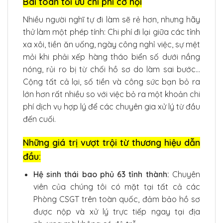
Bài toán tối ưu chi phí cơ hội
Nhiều người nghĩ tự đi làm sẽ rẻ hơn, nhưng hãy
thử làm một phép tính: Chi phí đi lại giữa các tỉnh
xa xôi, tiền ăn uống, ngày công nghỉ việc, sự mệt
mỏi khi phải xếp hàng tháo biển số dưới nắng
nóng, rủi ro bị từ chối hồ sơ do làm sai bước…
Cộng tất cả lại, số tiền và công sức bạn bỏ ra
lớn hơn rất nhiều so với việc bỏ ra một khoản chi
phí dịch vụ hợp lý để các chuyên gia xử lý từ đầu
đến cuối.
Những giá trị vượt trội từ thương hiệu dẫn
đầu:
Hệ sinh thái bao phủ 63 tỉnh thành:
Chuyên
viên của chúng tôi có mặt tại tất cả các
Phòng CSGT trên toàn quốc, đảm bảo hồ sơ
được nộp và xử lý trực tiếp ngay tại địa