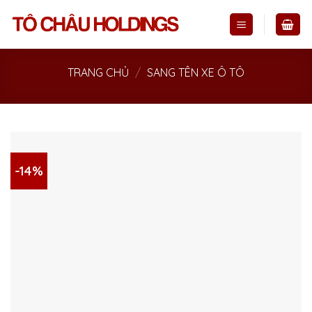
Skip
to
content
TRANG CHỦ
/
SANG TÊN XE Ô TÔ
-14%