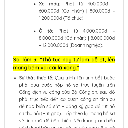
Xe máy:
Phạt từ 400.000đ –
600.000đ (Cá nhân) | 800.000đ –
1.200.000đ (Tổ chức).
Ô tô:
Phạt từ 4.000.000đ –
8.000.000đ (Cá nhân) | 8.000.000đ
– 12.000.000đ (Doanh nghiệp).
Sai lầm 3: “Thủ tục này tự làm dễ ợt, lên
mạng bấm vài cái là xong.”
Sự thật thực tế:
Quy trình liên tỉnh bắt buộc
phải qua bước nộp hồ sơ trực tuyến trên
Cổng dịch vụ công của Bộ Công an, sau đó
phải trực tiếp đến cơ quan công an tỉnh cũ
để nộp biển số sắt + đăng ký gốc để rút hồ
sơ thu hồi (Rút gốc). Tiếp theo lại mang hồ sơ
về tỉnh mới để bấm biển. Nếu không am hiểu
cách khai báo online, hồ sơ của bạn sẽ bị hệ