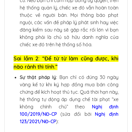
cũ. Nếu bạn chỉ cầm hợp đồng ủy quyền, trên
hệ thống quản lý, chiếc xe đó vẫn hoàn toàn
thuộc về người bán. Mọi thông báo phạt
nguội, các vấn đề pháp lý phát sinh hay việc
đăng kiểm sau này sẽ gặp rắc rối lớn vì bạn
không phải là chủ sở hữu danh nghĩa của
chiếc xe đó trên hệ thống số hóa.
Sai lầm 2: “Để từ từ làm cũng được, khi
nào rảnh thì tính.”
Sự thật pháp lý:
Bạn chỉ có đúng 30 ngày
vàng kể từ khi ký hợp đồng mua bán công
chứng để kích hoạt thủ tục. Quá thời hạn này,
hệ thống tự động áp dụng chế tài phạt “xe
không chính chủ” theo
Nghị định
100/2019/NĐ-CP
(sửa đổi bởi
Nghị định
123/2021/NĐ-CP
):