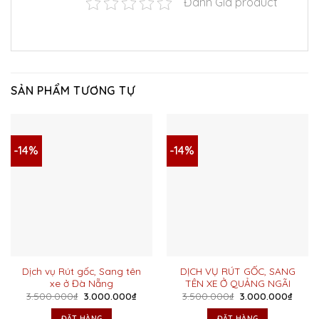
Đánh Giá product
SẢN PHẨM TƯƠNG TỰ
-14%
-14%
Dịch vụ Rút gốc, Sang tên
DỊCH VỤ RÚT GỐC, SANG
xe ở Đà Nẵng
TÊN XE Ở QUẢNG NGÃI
Giá
Giá
Giá
Giá
3.500.000
₫
3.000.000
₫
3.500.000
₫
3.000.000
₫
gốc
hiện
gốc
hiện
là:
tại
là:
tại
ĐẶT HÀNG
ĐẶT HÀNG