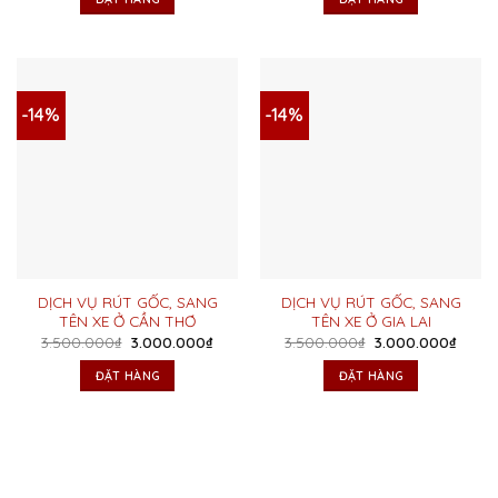
3.500.000₫.
là:
3.500.000₫.
là:
3.000.000₫.
3.000
-14%
-14%
DỊCH VỤ RÚT GỐC, SANG
DỊCH VỤ RÚT GỐC, SANG
TÊN XE Ở CẦN THƠ
TÊN XE Ở GIA LAI
Giá
Giá
Giá
Giá
3.500.000
₫
3.000.000
₫
3.500.000
₫
3.000.000
₫
gốc
hiện
gốc
hiện
là:
tại
là:
tại
ĐẶT HÀNG
ĐẶT HÀNG
3.500.000₫.
là:
3.500.000₫.
là:
3.000.000₫.
3.000