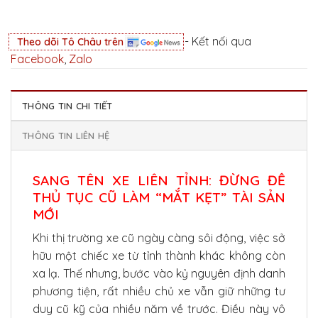
- Kết nối qua
Theo dõi Tô Châu trên
Facebook
,
Zalo
THÔNG TIN CHI TIẾT
THÔNG TIN LIÊN HỆ
SANG TÊN XE LIÊN TỈNH: ĐỪNG ĐỂ
THỦ TỤC CŨ LÀM “MẮT KẸT” TÀI SẢN
MỚI
Khi thị trường xe cũ ngày càng sôi động, việc sở
hữu một chiếc xe từ tỉnh thành khác không còn
xa lạ. Thế nhưng, bước vào kỷ nguyên định danh
phương tiện, rất nhiều chủ xe vẫn giữ những tư
duy cũ kỹ của nhiều năm về trước. Điều này vô