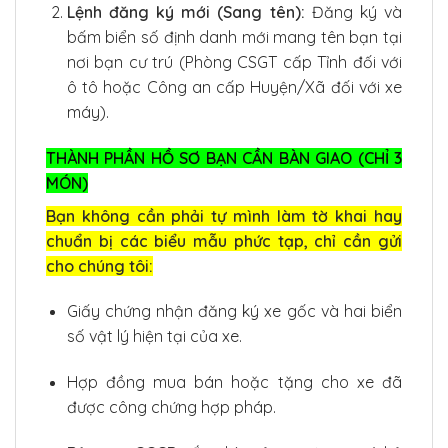
Lệnh đăng ký mới (Sang tên):
Đăng ký và
bấm biển số định danh mới mang tên bạn tại
nơi bạn cư trú (Phòng CSGT cấp Tỉnh đối với
ô tô hoặc Công an cấp Huyện/Xã đối với xe
máy).
THÀNH PHẦN HỒ SƠ BẠN CẦN BÀN GIAO (CHỈ 3
MÓN)
Bạn không cần phải tự mình làm tờ khai hay
chuẩn bị các biểu mẫu phức tạp, chỉ cần gửi
cho chúng tôi:
Giấy chứng nhận đăng ký xe gốc và hai biển
số vật lý hiện tại của xe.
Hợp đồng mua bán hoặc tặng cho xe đã
được công chứng hợp pháp.