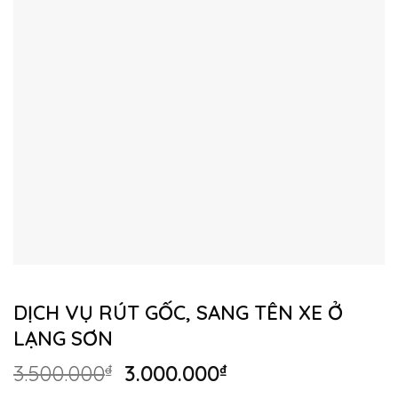
DỊCH VỤ RÚT GỐC, SANG TÊN XE Ở
LẠNG SƠN
Giá
Giá
3.500.000
₫
3.000.000
₫
gốc
hiện