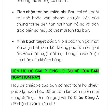
phương mà không có độ trễ.
Giao nhận tận nơi miễn phí:
Bạn chỉ cần ngồi
tại nhà hoặc văn phòng, chuyên viên của
chúng tôi sẽ đến tận nơi nhận hồ sơ và bàn
giao biển số mới, cà vẹt mới tận tay bạn.
Minh bạch tuyệt đối:
Chi phí báo trọn gói một
lần duy nhất, cam kết không phát sinh chi phí
ẩn. Bảo mật tuyệt đối mọi thông tin và dữ liệu
cá nhân của khách hàng.
LIÊN HỆ ĐỂ GIẢI PHÓNG HỒ SƠ XE CỦA BẠN
NGAY HÔM NAY!
Hãy để chiếc xe của bạn có một “tấm hộ chiếu”
pháp lý hoàn hảo để an tâm lăn bánh trên mọi
cung đường. Liên hệ ngay với
Tô Châu Đông Á
để nhận tư vấn miễn phí!