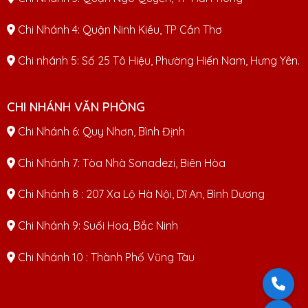
Chi Nhánh 4: Quận Ninh Kiều, TP Cần Thơ
Chi nhánh 5: Số 25 Tô Hiệu, Phường Hiến Nam, Hưng Yên.
CHI NHÁNH VĂN PHÒNG
Chi Nhánh 6: Quy Nhơn, Bình Định
Chi Nhánh 7: Tòa Nhà Sonadezi, Biên Hòa
Chi Nhánh 8 : 207 Xa Lộ Hà Nội, Dĩ An, Bình Dương
Chi Nhánh 9: Suối Hoa, Bắc Ninh
Chi Nhánh 10 : Thành Phố Vũng Tàu