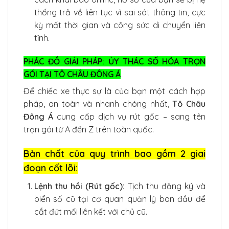
thống trả về liên tục vì sai sót thông tin, cực
kỳ mất thời gian và công sức di chuyển liên
tỉnh.
PHÁC ĐỒ GIẢI PHÁP: ỦY THÁC SỐ HÓA TRỌN
GÓI TẠI TÔ CHÂU ĐÔNG Á
Để chiếc xe thực sự là của bạn một cách hợp
pháp, an toàn và nhanh chóng nhất,
Tô Châu
Đông Á
cung cấp dịch vụ rút gốc – sang tên
trọn gói từ A đến Z trên toàn quốc.
Bản chất của quy trình bao gồm 2 giai
đoạn cốt lõi:
Lệnh thu hồi (Rút gốc):
Tịch thu đăng ký và
biển số cũ tại cơ quan quản lý ban đầu để
cắt đứt mối liên kết với chủ cũ.