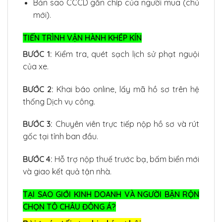
Bản sao CCCD gắn chíp của người mua (chủ
mới).
TIẾN TRÌNH VẬN HÀNH KHÉP KÍN
BƯỚC 1:
Kiểm tra, quét sạch lịch sử phạt nguội
của xe.
BƯỚC 2:
Khai báo online, lấy mã hồ sơ trên hệ
thống Dịch vụ công.
BƯỚC 3:
Chuyên viên trực tiếp nộp hồ sơ và rút
gốc tại tỉnh ban đầu.
BƯỚC 4:
Hỗ trợ nộp thuế trước bạ, bấm biển mới
và giao kết quả tận nhà.
TẠI SAO GIỚI KINH DOANH VÀ NGƯỜI BẬN RỘN
CHỌN TÔ CHÂU ĐÔNG Á?