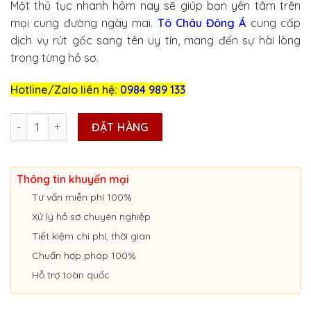
Một thủ tục nhanh hôm nay sẽ giúp bạn yên tâm trên
là:
tại
mọi cung đường ngày mai.
Tô Châu Đông Á
cung cấp
3.500.000₫.
là:
dịch vụ rút gốc sang tên uy tín, mang đến sự hài lòng
3.000.000₫.
trong từng hồ sơ.
Hotline/Zalo liên hệ:
0984 989 133
DỊCH VỤ RÚT GỐC, SANG TÊN XE Ở LẠNG SƠN số lượng
ĐẶT HÀNG
Thông tin khuyến mại
Tư vấn miễn phí 100%
Xử lý hồ sơ chuyên nghiệp
Tiết kiệm chi phí, thời gian
Chuẩn hợp pháp 100%
Hỗ trợ toàn quốc