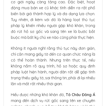
cơ giới ngày càng tăng cao. Đặc biệt, hoạt
động mua bán xe cũ khác tỉnh diễn ra rất phổ
biến bởi giá thành hợp lý và đa dạng lựa chọn.
Tuy nhiên, đi kèm với đó là hàng loạt thủ tục
pháp lý khiến nhiều người gặp khó khăn, trong
đó rút hồ sơ gốc và sang tên xe là bước bắt
buộc mà bất kỳ chủ xe nào cũng phải thực hiện.
Không ít người nghĩ rằng thủ tục này đơn giản,
chỉ cần mang giấy tờ đến cơ quan chức năng là
có thể hoàn thành. Nhưng trên thực tế, nếu
không nắm rõ quy trình, hồ sơ hoặc quy định
pháp luật hiện hành, người dân rất dễ gặp tình
trạng thiếu giấy tờ, sai thông tin, phải đi lại nhiều
lần và mất rất nhiều thời gian.
Hiểu được những khó khăn đó,
Tô Châu Đông Á
mang đến dịch vụ rút gốc sang tên xe chuyên