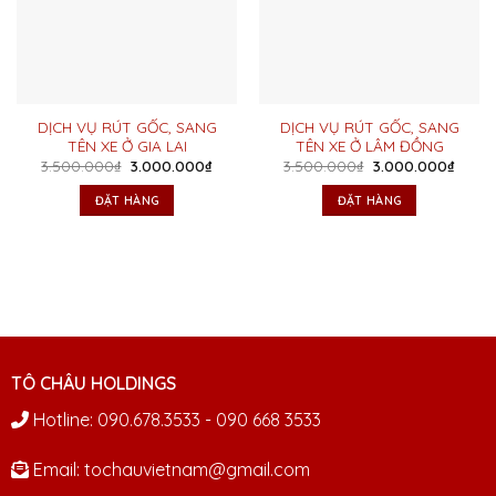
DỊCH VỤ RÚT GỐC, SANG
DỊCH VỤ RÚT GỐC, SANG
TÊN XE Ở GIA LAI
TÊN XE Ở LÂM ĐỒNG
Giá
Giá
Giá
Giá
3.500.000
₫
3.000.000
₫
3.500.000
₫
3.000.000
₫
gốc
hiện
gốc
hiện
là:
tại
là:
tại
ĐẶT HÀNG
ĐẶT HÀNG
3.500.000₫.
là:
3.500.000₫.
là:
3.000.000₫.
3.000
TÔ CHÂU HOLDINGS
Hotline: 090.678.3533 - 090 668 3533
Email: tochauvietnam@gmail.com