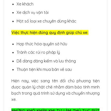
Xe khách
Xe dịch vụ vận tải
Một số loại xe chuyên dùng khác
Việc thực hiện đúng quy định giúp chủ xe:
Hợp thức hóa quyền sở hữu
Tránh các rủi ro pháp lý
Dễ dàng đăng kiểm và lưu thông
Thuận tiện khi mua bán về sau
Hiện nay, việc sang tên đổi chủ phương tiện
được quản lý chặt chẽ nhằm đảm bảo tính minh
bạch trong quá trình sử dụng và chuyển nhượng
xe.
NHỮNG KHÓ KHĂN KHI TỰ LÀM THỦ TỤC RÚT