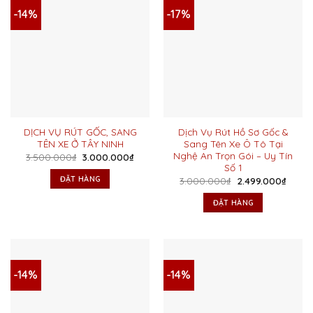
-14%
-17%
DỊCH VỤ RÚT GỐC, SANG
Dịch Vụ Rút Hồ Sơ Gốc &
TÊN XE Ở TÂY NINH
Sang Tên Xe Ô Tô Tại
Nghệ An Trọn Gói – Uy Tín
Giá
Giá
3.500.000
₫
3.000.000
₫
gốc
hiện
Số 1
là:
tại
ĐẶT HÀNG
Giá
Giá
3.000.000
₫
2.499.000
₫
3.500.000₫.
là:
gốc
hiện
3.000.000₫.
là:
tại
ĐẶT HÀNG
3.000.000₫.
là:
2.499.
-14%
-14%