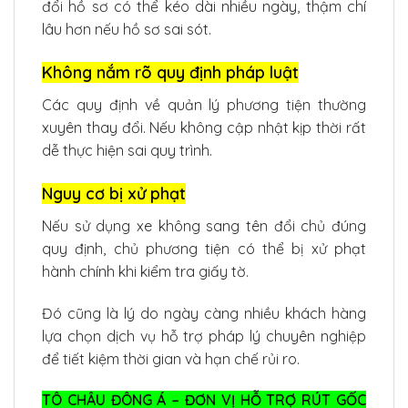
đổi hồ sơ có thể kéo dài nhiều ngày, thậm chí
lâu hơn nếu hồ sơ sai sót.
Không nắm rõ quy định pháp luật
Các quy định về quản lý phương tiện thường
xuyên thay đổi. Nếu không cập nhật kịp thời rất
dễ thực hiện sai quy trình.
Nguy cơ bị xử phạt
Nếu sử dụng xe không sang tên đổi chủ đúng
quy định, chủ phương tiện có thể bị xử phạt
hành chính khi kiểm tra giấy tờ.
Đó cũng là lý do ngày càng nhiều khách hàng
lựa chọn dịch vụ hỗ trợ pháp lý chuyên nghiệp
để tiết kiệm thời gian và hạn chế rủi ro.
TÔ CHÂU ĐÔNG Á – ĐƠN VỊ HỖ TRỢ RÚT GỐC