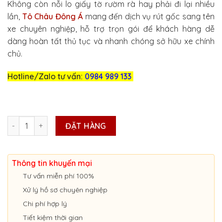
Không còn nỗi lo giấy tờ rườm rà hay phải đi lại nhiều
là:
tại
lần,
Tô Châu Đông Á
mang đến dịch vụ rút gốc sang tên
3.500.000₫.
là:
xe chuyên nghiệp, hỗ trợ trọn gói để khách hàng dễ
3.000.000₫.
dàng hoàn tất thủ tục và nhanh chóng sở hữu xe chính
chủ.
Hotline/Zalo tư vấn:
0984 989 133
DỊCH VỤ RÚT GỐC, SANG TÊN Ở LAI CHÂU số lượng
ĐẶT HÀNG
Thông tin khuyến mại
Tư vấn miễn phí 100%
Xử lý hồ sơ chuyên nghiệp
Chi phí hợp lý
Tiết kiệm thời gian