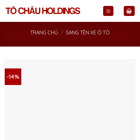
Skip
to
content
TRANG CHỦ
/
SANG TÊN XE Ô TÔ
-14%