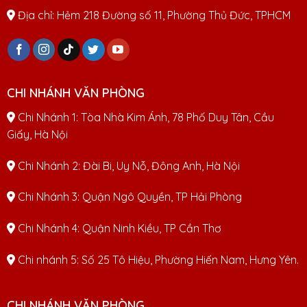
Địa chỉ: Hẻm 218 Đường số 11, Phường Thủ Đức, TPHCM
CHI NHÁNH VĂN PHÒNG
Chi Nhánh 1: Tòa Nhà Kim Ánh, 78 Phố Duy Tân, Cầu
Giấy, Hà Nội
Chi Nhánh 2: Đài Bi, Uy Nỗ, Đông Anh, Hà Nội
Chi Nhánh 3: Quận Ngô Quyền, TP Hải Phòng
Chi Nhánh 4: Quận Ninh Kiều, TP Cần Thơ
Chi nhánh 5: Số 25 Tô Hiệu, Phường Hiến Nam, Hưng Yên.
CHI NHÁNH VĂN PHÒNG