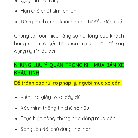
Quy trình rõ ràng
Hạn chế phát sinh chi phí
Đồng hành cùng khách hàng từ đầu đến cuối
Chúng tôi luôn hiểu rằng sự hài lòng của khách
hàng chính là yếu tố quan trọng nhất để xây
dựng uy tín lâu dài.
NHỮNG LƯU Ý QUAN TRỌNG KHI MUA BÁN XE
KHÁC TỈNH
Để tránh các rủi ro pháp lý, người mua xe cần:
Kiểm tra giấy tờ xe đầy đủ
Xác minh thông tin chủ sở hữu
Thực hiện công chứng hợp đồng mua bán
Sang tên đổi chủ đúng thời hạn