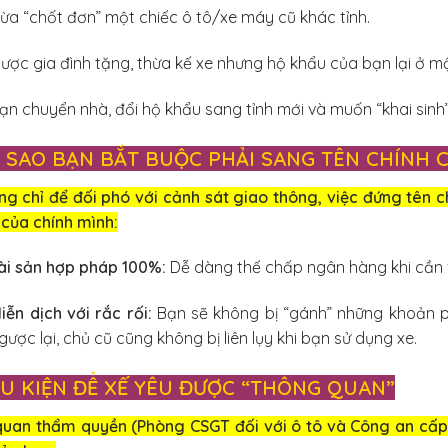
ừa “chốt đơn” một chiếc ô tô/xe máy cũ khác tỉnh.
ược gia đình tặng, thừa kế xe nhưng hộ khẩu của bạn lại ở m
ạn chuyển nhà, đổi hộ khẩu sang tỉnh mới và muốn “khai sinh” 
I SAO BẠN BẮT BUỘC PHẢI SANG TÊN CHÍNH 
g chỉ để đối phó với cảnh sát giao thông, việc đứng tên c
của chính mình:
ài sản hợp pháp 100%:
Dễ dàng thế chấp ngân hàng khi cần vố
iễn dịch với rắc rối:
Bạn sẽ không bị “gánh” những khoản phạ
gược lại, chủ cũ cũng không bị liên lụy khi bạn sử dụng xe.
ỀU KIỆN ĐỂ XẾ YÊU ĐƯỢC “THÔNG QUAN”
quan thẩm quyền (Phòng CSGT đối với ô tô và Công an cấp