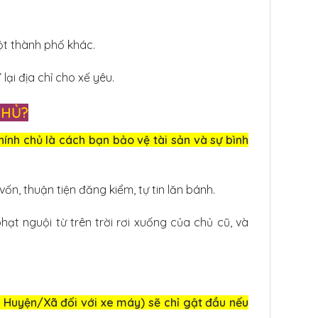
ột thành phố khác.
lại địa chỉ cho xế yêu.
CHỦ?
hính chủ là cách bạn bảo vệ tài sản và sự bình
n, thuận tiện đăng kiểm, tự tin lăn bánh.
t nguội từ trên trời rơi xuống của chủ cũ, và
 Huyện/Xã đối với xe máy) sẽ chỉ gật đầu nếu