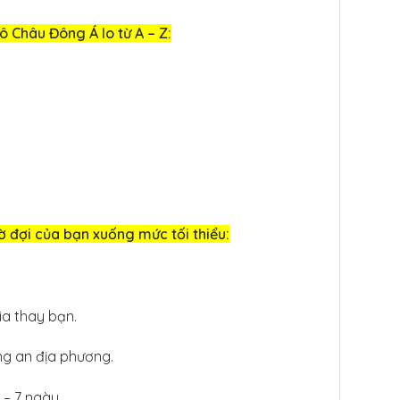
ô Châu Đông Á lo từ A – Z:
hờ đợi của bạn xuống mức tối thiểu:
ia thay bạn.
ông an địa phương.
 – 7 ngày.