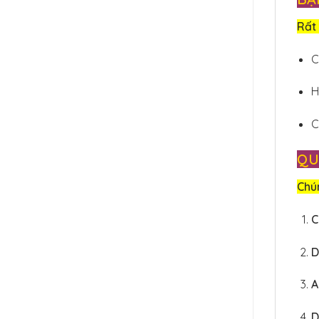
Rất 
C
H
C
QU
Chún
C
D
A
D