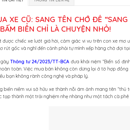
A XE CŨ: SANG TÊN CHỚ ĐỂ “SANG
 BẤM BIỂN CHỈ LÀ CHUYỆN NHỎ!
 được chiếc xe lướt giá hời, cảm giác vi vu trên con xe mơ 
ơ rút gốc và nghĩ đến cảnh phải tự mình xếp hàng chờ đợi tạ
ngày
Thông tư 24/2023/TT-BCA
đưa khái niệm “Biển số địn
hoàn toàn. Việc mua bán không còn dừng lại ở tờ hợp đồng 
ếu bạn không rành công nghệ và pháp lý.
 biến niềm vui sở hữu xe thành nỗi ám ảnh mang tên “thủ 
 tạp thành một trải nghiệm nhẹ nhàng như một tách cà phê 