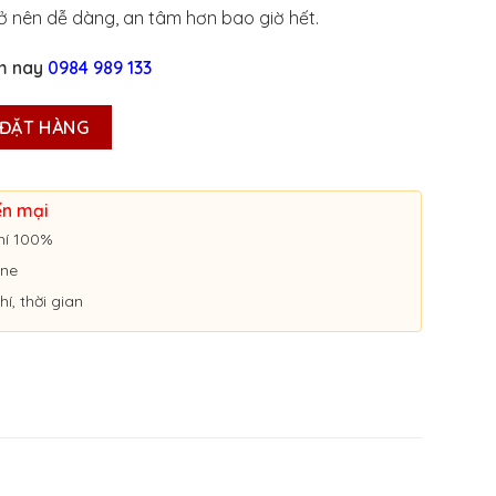
rở nên dễ dàng, an tâm hơn bao giờ hết.
ôm nay
0984 989 133
 SANG TÊN XE Ở HUẾ số lượng
ĐẶT HÀNG
ến mại
hí 100%
ine
hí, thời gian