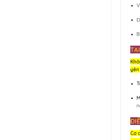
V
Đ
B
TẠ
Khôn
yên 
T
M
n
ĐI
Cơ 