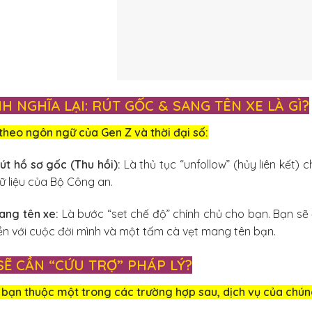
NH NGHĨA LẠI: RÚT GỐC & SANG TÊN XE LÀ GÌ?
theo ngôn ngữ của Gen Z và thời đại số:
út hồ sơ gốc (Thu hồi):
Là thủ tục “unfollow” (hủy liên kết) 
ữ liệu của Bộ Công an.
ang tên xe:
Là bước “set chế độ” chính chủ cho bạn. Bạn sẽ
iền với cuộc đời mình và một tấm cà vẹt mang tên bạn.
 SẼ CẦN “CỨU TRỢ” PHÁP LÝ?
bạn thuộc một trong các trường hợp sau, dịch vụ của chúng 