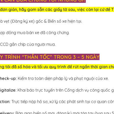
đơn giản, hãy gom sẵn các giấy tờ sau, việc còn lại cứ để T
à vẹt (Đăng ký xe) gốc & Biển số xe hiện tại.
ợp đồng mua bán xe đã công chứng.
CCD gắn chíp của người mua.
Y TRÌNH “THẦN TỐC” TRONG 3 – 5 NGÀY
g tôi đã số hóa và tối ưu quy trình để rút ngắn thời gian c
heck-up:
Kiểm tra toàn diện pháp lý và phạt nguội của xe.
igitalize:
Khai báo trực tuyến trên Cổng dịch vụ công quốc g
ction:
Trực tiếp nộp hồ sơ, xử lý các phát sinh tại cơ quan c
elivery:
Bàn giao biển số mới, đăng ký mới tận tay bạn sau 5