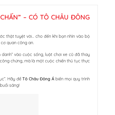
 CHẤN” – CÓ TÔ CHÂU ĐÔNG
ước thật tuyệt vời… cho đến khi bạn nhìn vào bộ
i cơ quan công an.
h danh” vào cuộc sống, luật chơi xe cũ đã thay
công chứng, mà là một cuộc chiến thủ tục thực
tục”. Hãy để
Tô Châu Đông Á
biến mọi quy trình
buổi sáng!