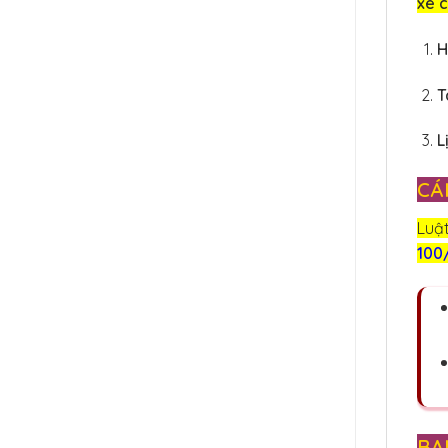
xe 
H
T
L
CÁ
Luậ
100
BẠ