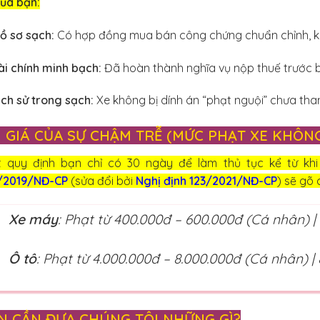
của bạn:
ồ sơ sạch:
Có hợp đồng mua bán công chứng chuẩn chỉnh, kh
ài chính minh bạch:
Đã hoàn thành nghĩa vụ nộp thuế trước b
ịch sử trong sạch:
Xe không bị dính án “phạt nguội” chưa tha
I GIÁ CỦA SỰ CHẬM TRỄ (MỨC PHẠT XE KHÔN
t quy định bạn chỉ có 30 ngày để làm thủ tục kể từ k
/2019/NĐ-CP
(sửa đổi bởi
Nghị định 123/2021/NĐ-CP
) sẽ gõ 
Xe máy
: Phạt từ 400.000đ – 600.000đ (Cá nhân) |
Ô tô
: Phạt từ 4.000.000đ – 8.000.000đ (Cá nhân) |
N CẦN ĐƯA CHÚNG TÔI NHỮNG GÌ?