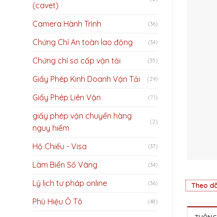
(cavet)
Camera Hành Trình
(36)
Chứng Chỉ An toàn lao động
(34)
Chứng chỉ sơ cấp vận tải
(35)
Giấy Phép Kinh Doanh Vận Tải
(29)
Giấy Phép Liên Vận
(71)
giấy phép vận chuyển hàng
(2)
nguy hiểm
Hộ Chiếu - Visa
(37)
Làm Biển Số Vàng
(34)
Lý lịch tư pháp online
(36)
Theo dõ
Phù Hiệu Ô Tô
(48)
THÔNG 