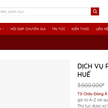
Ụ
HỎI ĐÁP CHUYÊN GIA
TIN TỨC
KIẾN THỨC
LIÊN H
DỊCH VỤ 
HUẾ
3.500.000
₫
Tô Châu Đông Á
gói từ A–Z với qu
Thủ tục được xử 