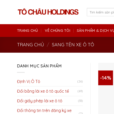
Skip
to
Tìm
kiếm:
content
TRANG CHỦ
VỀ CHÚNG TÔI
SẢN PHẨM & DỊCH V
TRANG CHỦ
/
SANG TÊN XE Ô TÔ
DANH MỤC SẢN PHẨM
-14%
Định Vị Ô Tô
(26)
Đổi bằng lái xe ô tô quốc tế
(69)
Đổi giấy phép lái xe ô tô
(33)
Đổi thông tin trên đăng ký xe
(2)