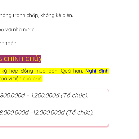
ông tranh chấp, không kê biên.
ạ với nhà nước.
nh toán.
G CHÍNH CHỦ)
hi ký hợp đồng mua bán. Quá hạn,
Nghị định
cửa ví tiền của bạn:
 800.000đ – 1.200.000đ (Tổ chức).
 8.000.000đ –12.000.000đ (Tổ chức).