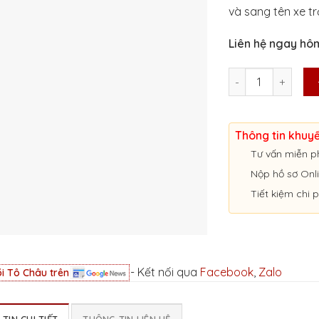
và sang tên xe t
Liên hệ ngay h
DỊCH VỤ RÚT GỐC,
Thông tin khuy
Tư vấn miễn p
Nộp hồ sơ Onl
Tiết kiệm chi p
- Kết nối qua
Facebook
,
Zalo
i Tô Châu trên
TIN CHI TIẾT
THÔNG TIN LIÊN HỆ