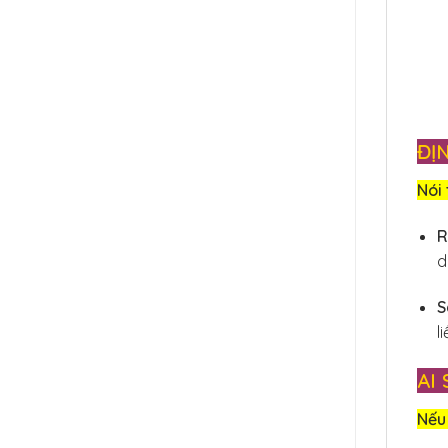
ĐỊ
Nói 
R
d
S
l
AI
Nếu 