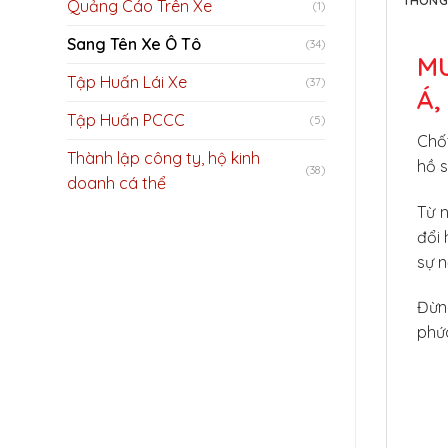
Quảng Cáo Trên Xe
(1)
Sang Tên Xe Ô Tô
(34)
MU
Tập Huấn Lái Xe
(37)
Á,
Tập Huấn PCCC
(5)
Chốt
Thành lập công ty, hộ kinh
hồ s
(38)
doanh cá thể
Từ 
đổi 
sự n
Đừng
phức