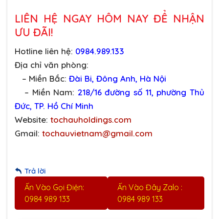
LIÊN HỆ NGAY HÔM NAY ĐỂ NHẬN
ƯU ĐÃI!
Hotline liên hệ:
0984.989.133
Địa chỉ văn phòng:
– Miền Bắc:
Đài Bi, Đông Anh, Hà Nội
– Miền Nam:
218/16 đường số 11, phường Thủ
Đức, TP. Hồ Chí Minh
Website:
tochauholdings.com
Gmail:
tochauvietnam@gmail.com
Trả lời
Ấn Vào Gọi Điện:
Ấn Vào Đây Zalo :
0984 989 133
0984 989 133