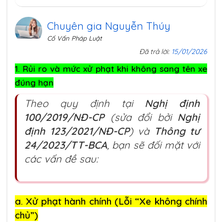
Chuyên gia Nguyễn Thúy
Cố Vấn Pháp Luật
Đã trả lời:
15/01/2026
1. Rủi ro và mức xử phạt khi không sang tên xe
đúng hạn
Theo quy định tại
Nghị định
100/2019/NĐ-CP
(sửa đổi bởi
Nghị
định 123/2021/NĐ-CP
) và
Thông tư
24/2023/TT-BCA
, bạn sẽ đối mặt với
các vấn đề sau:
a. Xử phạt hành chính (Lỗi “Xe không chính
chủ”)