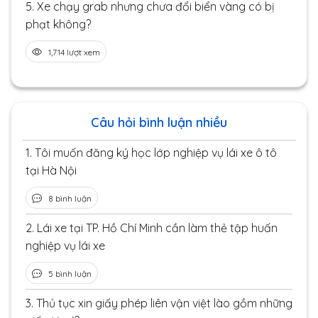
5.
Xe chạy grab nhưng chưa đổi biển vàng có bị
phạt không?
1,714 lượt xem
Câu hỏi bình luận nhiều
1.
Tôi muốn đăng ký học lớp nghiệp vụ lái xe ô tô
tại Hà Nội
8 bình luận
2.
Lái xe tại TP. Hồ Chí Minh cần làm thẻ tập huấn
nghiệp vụ lái xe
5 bình luận
3.
Thủ tục xin giấy phép liên vận việt lào gồm những