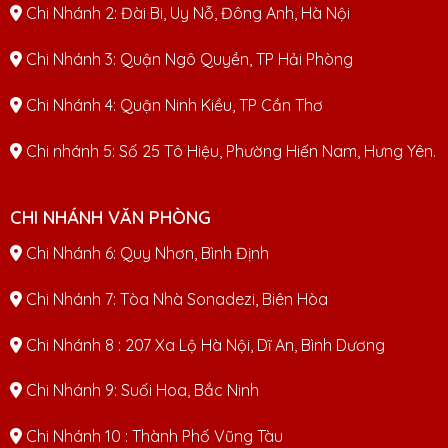
Chi Nhánh 2: Đài Bi, Uy Nỗ, Đông Anh, Hà Nội
Chi Nhánh 3: Quận Ngô Quyền, TP Hải Phòng
Chi Nhánh 4: Quận Ninh Kiều, TP Cần Thơ
Chi nhánh 5: Số 25 Tô Hiệu, Phường Hiến Nam, Hưng Yên.
CHI NHÁNH VĂN PHÒNG
Chi Nhánh 6: Quy Nhơn, Bình Định
Chi Nhánh 7: Tòa Nhà Sonadezi, Biên Hòa
Chi Nhánh 8 : 207 Xa Lộ Hà Nội, Dĩ An, Bình Dương
Chi Nhánh 9: Suối Hoa, Bắc Ninh
Chi Nhánh 10 : Thành Phố Vũng Tàu