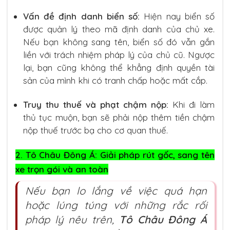
Vấn đề định danh biển số:
Hiện nay biển số
được quản lý theo mã định danh của chủ xe.
Nếu bạn không sang tên, biển số đó vẫn gắn
liền với trách nhiệm pháp lý của chủ cũ. Ngược
lại, bạn cũng không thể khẳng định quyền tài
sản của mình khi có tranh chấp hoặc mất cắp.
Truy thu thuế và phạt chậm nộp:
Khi đi làm
thủ tục muộn, bạn sẽ phải nộp thêm tiền chậm
nộp thuế trước bạ cho cơ quan thuế.
2. Tô Châu Đông Á: Giải pháp rút gốc, sang tên
xe trọn gói và an toàn
Nếu bạn lo lắng về việc quá hạn
hoặc lúng túng với những rắc rối
pháp lý nêu trên,
Tô Châu Đông Á