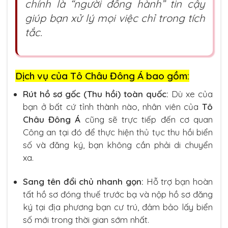
chính là “người đồng hành” tin cậy
giúp bạn xử lý mọi việc chỉ trong tích
tắc.
Dịch vụ của Tô Châu Đông Á bao gồm:
Rút hồ sơ gốc (Thu hồi) toàn quốc:
Dù xe của
bạn ở bất cứ tỉnh thành nào, nhân viên của
Tô
Châu Đông Á
cũng sẽ trực tiếp đến cơ quan
Công an tại đó để thực hiện thủ tục thu hồi biển
số và đăng ký, bạn không cần phải di chuyển
xa.
Sang tên đổi chủ nhanh gọn:
Hỗ trợ bạn hoàn
tất hồ sơ đóng thuế trước bạ và nộp hồ sơ đăng
ký tại địa phương bạn cư trú, đảm bảo lấy biển
số mới trong thời gian sớm nhất.