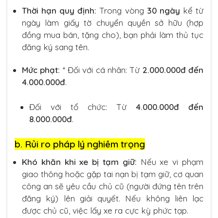
Thời hạn quy định:
Trong vòng
30 ngày
kể từ
ngày làm giấy tờ chuyển quyền sở hữu (hợp
đồng mua bán, tặng cho), bạn phải làm thủ tục
đăng ký sang tên.
Mức phạt:
* Đối với cá nhân: Từ
2.000.000đ đến
4.000.000đ
.
Đối với tổ chức: Từ
4.000.000đ đến
8.000.000đ
.
b. Rủi ro pháp lý nghiêm trọng
Khó khăn khi xe bị tạm giữ:
Nếu xe vi phạm
giao thông hoặc gặp tai nạn bị tạm giữ, cơ quan
công an sẽ yêu cầu chủ cũ (người đứng tên trên
đăng ký) lên giải quyết. Nếu không liên lạc
được chủ cũ, việc lấy xe ra cực kỳ phức tạp.