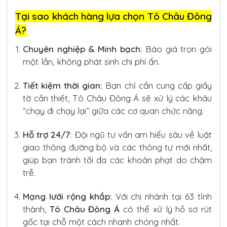
Tại sao khách hàng lựa chọn Tô Châu Đông
Á?
Chuyên nghiệp & Minh bạch:
Báo giá trọn gói
một lần, không phát sinh chi phí ẩn.
Tiết kiệm thời gian:
Bạn chỉ cần cung cấp giấy
tờ cần thiết, Tô Châu Đông Á sẽ xử lý các khâu
“chạy đi chạy lại” giữa các cơ quan chức năng.
Hỗ trợ 24/7:
Đội ngũ tư vấn am hiểu sâu về luật
giao thông đường bộ và các thông tư mới nhất,
giúp bạn tránh tối đa các khoản phạt do chậm
trễ.
Mạng lưới rộng khắp:
Với chi nhánh tại 63 tỉnh
thành,
Tô Châu Đông Á
có thể xử lý hồ sơ rút
gốc tại chỗ một cách nhanh chóng nhất.