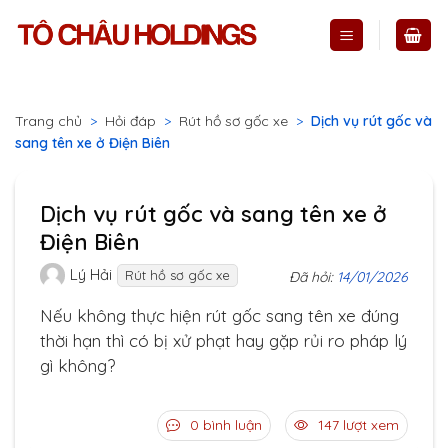
Skip
to
content
Trang chủ
>
Hỏi đáp
>
Rút hồ sơ gốc xe
>
Dịch vụ rút gốc và
sang tên xe ở Điện Biên
Dịch vụ rút gốc và sang tên xe ở
Điện Biên
Lý Hải
Rút hồ sơ gốc xe
Đã hỏi:
14/01/2026
Nếu không thực hiện rút gốc sang tên xe đúng
thời hạn thì có bị xử phạt hay gặp rủi ro pháp lý
gì không?
0 bình luận
147 lượt xem