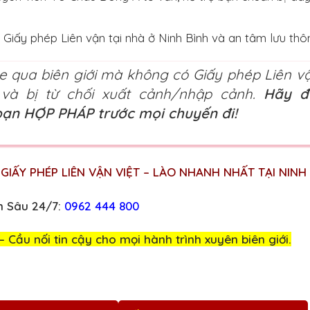
Giấy phép Liên vận tại nhà ở Ninh Bình và an tâm lưu thô
e qua biên giới mà không có Giấy phép Liên v
 và bị từ chối xuất cảnh/nhập cảnh.
Hãy 
bạn HỢP PHÁP trước mọi chuyến đi!
 GIẤY PHÉP LIÊN VẬN VIỆT – LÀO NHANH NHẤT TẠI NINH 
n Sâu 24/7:
0962 444 800
Cầu nối tin cậy cho mọi hành trình xuyên biên giới.