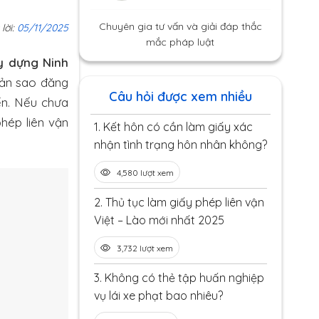
Chuyên gia tư vấn và giải đáp thắc
 lời:
05/11/2025
mắc pháp luật
y dựng Ninh
bản sao đăng
Câu hỏi được xem nhiều
ển. Nếu chưa
phép liên vận
1.
Kết hôn có cần làm giấy xác
nhận tình trạng hôn nhân không?
4,580 lượt xem
2.
Thủ tục làm giấy phép liên vận
Việt – Lào mới nhất 2025
3,732 lượt xem
3.
Không có thẻ tập huấn nghiệp
vụ lái xe phạt bao nhiêu?