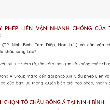
ẤY PHÉP LIÊN VẬN NHANH CHÓNG CỦA

 (TP. Ninh Bình, Tam Điệp, Hoa Lư…) và cần vận 
ửa khẩu sang Lào?
ới thủ tục rườm rà, tốn kém thời gian và không chắc chắ
ông Á Group mang đến giải pháp
Xin Giấy phép Liên vậ
p xe của bạn lưu thông xuyên biên giới hợp pháp, nhanh 
HI CHỌN TÔ CHÂU ĐÔNG Á TẠI NINH BÌNH: