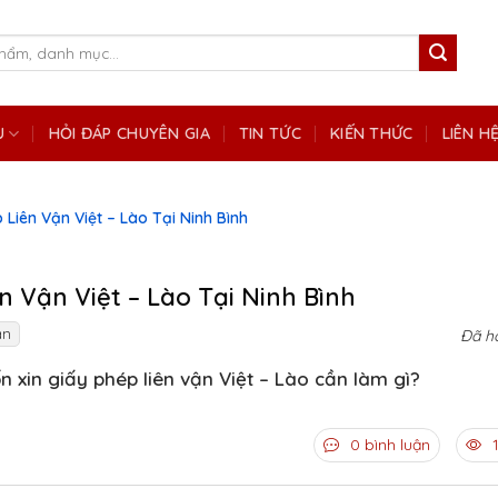
Ụ
HỎI ĐÁP CHUYÊN GIA
TIN TỨC
KIẾN THỨC
LIÊN H
 Liên Vận Việt – Lào Tại Ninh Bình
n Vận Việt – Lào Tại Ninh Bình
ận
Đã h
n xin giấy phép liên vận Việt – Lào cần làm gì?
0 bình luận