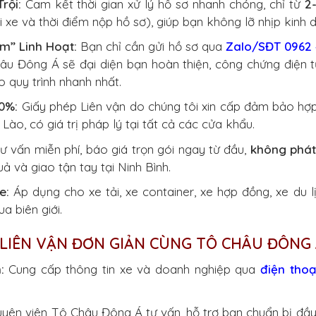
rội:
Cam kết thời gian xử lý hồ sơ nhanh chóng, chỉ từ
2
i xe và thời điểm nộp hồ sơ), giúp bạn không lỡ nhịp kinh 
m” Linh Hoạt:
Bạn chỉ cần gửi hồ sơ qua
Zalo/SĐT 0962 
âu Đông Á sẽ đại diện bạn hoàn thiện, công chứng điện t
 quy trình nhanh nhất.
0%:
Giấy phép Liên vận do chúng tôi xin cấp đảm bảo hợ
 Lào, có giá trị pháp lý tại tất cả các cửa khẩu.
 vấn miễn phí, báo giá trọn gói ngay từ đầu,
không phát 
ả và giao tận tay tại Ninh Bình.
e:
Áp dụng cho xe tải, xe container, xe hợp đồng, xe du l
a biên giới.
 LIÊN VẬN ĐƠN GIẢN CÙNG TÔ CHÂU ĐÔNG
:
Cung cấp thông tin xe và doanh nghiệp qua
điện thoạ
yên viên Tô Châu Đông Á tư vấn, hỗ trợ bạn chuẩn bị đầy