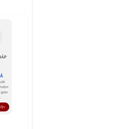
HÁP
 Á
uật
ghiệm
 gian
..
vấn