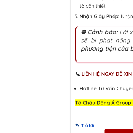
tờ cần thiết.
Nhận Giấy Phép:
Nhận 
⛔ Cảnh báo:
Lái x
sẽ bị phạt nặng
phương tiện của 
📞
LIÊN HỆ NGAY ĐỂ XIN
Hotline Tư Vấn Chuyê
Tô Châu Đông Á Group – 
Trả lời