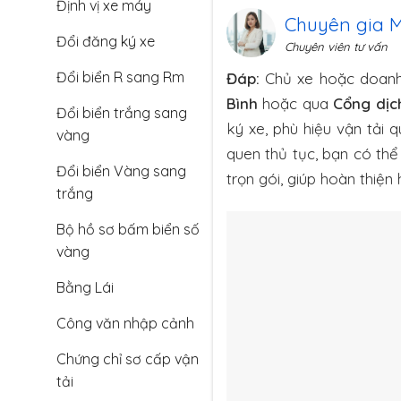
Định vị xe máy
Chuyên gia 
Đổi đăng ký xe
Chuyên viên tư vấn
Đổi biển R sang Rm
Đáp:
Chủ xe hoặc doanh n
Bình
hoặc qua
Cổng dịc
Đổi biển trắng sang
ký xe, phù hiệu vận tải 
vàng
quen thủ tục, bạn có thể
Đổi biển Vàng sang
trọn gói, giúp hoàn thiện
trắng
Bộ hồ sơ bấm biển số
vàng
Bằng Lái
Công văn nhập cảnh
Chứng chỉ sơ cấp vận
tải