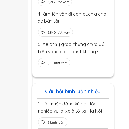
3,213 lượt xem
4.
làm liên vận đi campuchia cho
xe bán tải
2,840 lượt xem
5.
Xe chạy grab nhưng chưa đổi
biển vàng có bị phạt không?
1,711 lượt xem
Câu hỏi bình luận nhiều
1.
Tôi muốn đăng ký học lớp
nghiệp vụ lái xe ô tô tại Hà Nội
8 bình luận