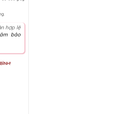
ng.
ận hợp lệ
đảm bảo
BÌNH!