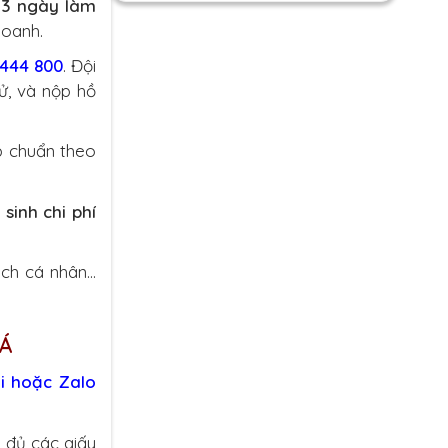
-3 ngày làm
doanh.
444 800
. Đội
ử, và nộp hồ
p chuẩn theo
sinh chi phí
ịch cá nhân…
 Á
i hoặc Zalo
 đủ các giấy