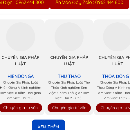
 Điện : 0962 444 800
Ấn Vào Đây Zalo : 0962 444 800
CHUYÊN GIA PHÁP
CHUYÊN GIA PHÁP
CHUYÊN GIA P
LUẬT
LUẬT
LUẬT
HIENDONGA
THU THẢO
THOA ĐÔNG
Chuyên Gia Pháp Luật
Chuyên Gia Pháp Luật Thu
Chuyên Gia Pháp L
Hiền Đông Á Kinh nghiệm
Thảo Kinh nghiệm làm
Thoa Đông Á Kinh n
làm việc: 8 năm Thời gian
việc: 8 năm Thời gian làm
làm việc: 7 năm Thời
làm việc: Thứ 2 –...
việc: Thứ 2 – Chủ...
làm việc: Thứ 2 –.
Chuyên gia tư vấn
Chuyên gia tư vấn
Chuyên gia tư 
XEM THÊM