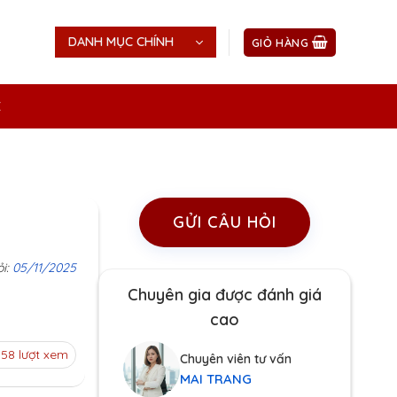
DANH MỤC CHÍNH
GIỎ HÀNG
Ệ
GỬI CÂU HỎI
ỏi:
05/11/2025
Chuyên gia được đánh giá
cao
158 lượt xem
Chuyên viên tư vấn
MAI TRANG