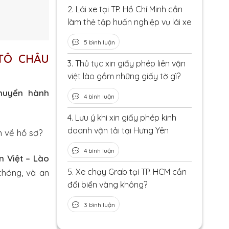
2.
Lái xe tại TP. Hồ Chí Minh cần
làm thẻ tập huấn nghiệp vụ lái xe
5 bình luận
 TÔ CHÂU
3.
Thủ tục xin giấy phép liên vận
việt lào gồm những giấy tờ gì?
chuyển hành
4 bình luận
4.
Lưu ý khi xin giấy phép kinh
doanh vận tải tại Hưng Yên
n về hồ sơ?
4 bình luận
n Việt – Lào
5.
Xe chạy Grab tại TP. HCM cần
chóng, và an
đổi biển vàng không?
3 bình luận