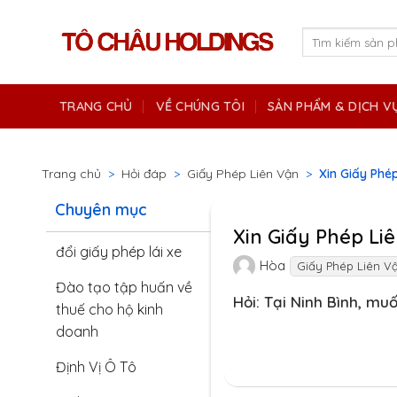
Skip
to
Tìm
kiếm:
content
TRANG CHỦ
VỀ CHÚNG TÔI
SẢN PHẨM & DỊCH V
Trang chủ
>
Hỏi đáp
>
Giấy Phép Liên Vận
>
Xin Giấy Phép
Chuyên mục
Xin Giấy Phép Liê
đổi giấy phép lái xe
Hòa
Giấy Phép Liên V
Đào tạo tập huấn về
Hỏi: Tại Ninh Bình, muố
thuế cho hộ kinh
doanh
Định Vị Ô Tô