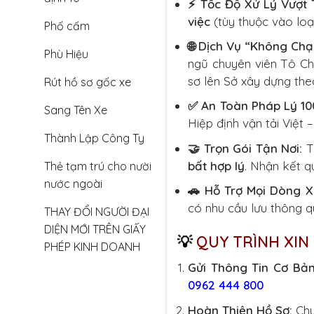
⚡ Tốc Độ Xử Lý Vượt T
việc
(tùy thuộc vào loạ
Phố cấm
🌐 Dịch Vụ “Không Chạ
Phù Hiệu
ngũ chuyên viên Tô Ch
sơ lên Sở xây dựng theo
Rút hồ sơ gốc xe
✅ An Toàn Pháp Lý 10
Sang Tên Xe
Hiệp định vận tải Việt –
Thành Lập Công Ty
🤝 Trọn Gói Tận Nơi:
Tư
bất hợp lý
. Nhận kết qu
Thẻ tạm trú cho nười
nước ngoài
🚗 Hỗ Trợ Mọi Dòng X
có nhu cầu lưu thông qu
THAY ĐỔI NGƯỜI ĐẠI
DIỆN MỚI TRÊN GIẤY
💡
QUY TRÌNH XIN
PHÉP KINH DOANH
Gửi Thông Tin Cơ Bản
0962 444 800
Hoàn Thiện Hồ Sơ:
Chu