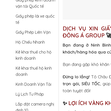
Giấy phép kinh doanh
vận tải Quốc tế
Giấy phép lái xe quốc
tế
DỊCH VỤ XIN GI
Giấy Phép Liên Vận
ĐÔNG Á GROUP

Hộ Chiếu Nhanh
Bạn đang ở Ninh Bình
khách/hàng hóa qua c
Kê khai thuế cho hộ
kinh doanh
Bạn đang gặp khó khăn v
Kê khai thuế hộ kinh
doanh
Đừng lo lắng!
Tô Châu Đ
trọn gói, SIÊU TỐC
, giú
Kinh Doanh Vận Tải
toàn tuyệt đối!
Lý Lịch Tư Pháp
✨
LỢI ÍCH VÀNG K
Lắp đặt camera nghị
định 10