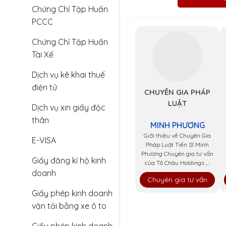
Chứng Chỉ Tập Huấn
PCCC
Chứng Chỉ Tập Huấn
Tài Xế
Dịch vụ kê khai thuế
điện tử
CHUYÊN GIA PHÁP
LUẬT
Dịch vụ xin giấy độc
thân
MINH PHƯƠNG
Giới thiệu về Chuyên Gia
E-VISA
Pháp Luật Tiến Sĩ Minh
Phương Chuyên gia tư vấn
Giấy đăng kí hộ kinh
của Tô Châu Holdings ,...
doanh
Chuyên gia tư vấn
Giấy phép kinh doanh
vận tải bằng xe ô to