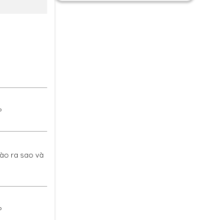
?
 Lào ra sao và
?