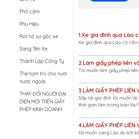
Phố cấm
Phù Hiệu
1.
Xe gia đình qua Lào c
Rút hồ sơ gốc xe
Xe gia đình qua Lào có cần 
Sang Tên Xe
Thành Lập Công Ty
2.
Làm giấy phép liên v
Tôi muốn làm giấy phép liên
Thẻ tạm trú cho nười
nước ngoài
3.
LÀM GIẤY PHÉP LIÊN
THAY ĐỔI NGƯỜI ĐẠI
Sắp tới gia đình tôi muốn lá
DIỆN MỚI TRÊN GIẤY
thời gian làm trong bao lâu?
PHÉP KINH DOANH
4.
LÀM GIẤY PHÉP LIÊN
tôi muốn sang Lào du lịch bằ