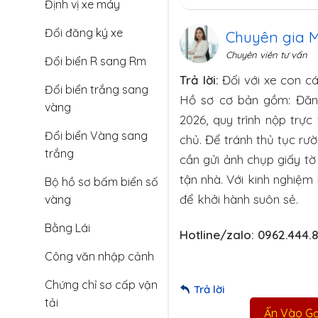
Định vị xe máy
Đổi đăng ký xe
Chuyên gia 
Chuyên viên tư vấn
Đổi biển R sang Rm
Trả lời:
Đối với xe con cá
Đổi biển trắng sang
Hồ sơ cơ bản gồm: Đăng
vàng
2026, quy trình nộp trự
Đổi biển Vàng sang
chủ. Để tránh thủ tục rư
trắng
cần gửi ảnh chụp giấy tờ
tận nhà. Với kinh nghiệm
Bộ hồ sơ bấm biển số
để khởi hành suôn sẻ.
vàng
Bằng Lái
Hotline/zalo: 0962.444.
Công văn nhập cảnh
Chứng chỉ sơ cấp vận
Trả lời
tải
Ấn Vào Gọi