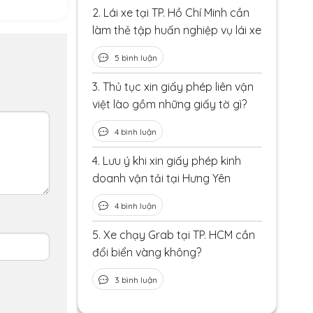
2.
Lái xe tại TP. Hồ Chí Minh cần
làm thẻ tập huấn nghiệp vụ lái xe
5 bình luận
3.
Thủ tục xin giấy phép liên vận
việt lào gồm những giấy tờ gì?
4 bình luận
4.
Lưu ý khi xin giấy phép kinh
doanh vận tải tại Hưng Yên
4 bình luận
5.
Xe chạy Grab tại TP. HCM cần
đổi biển vàng không?
3 bình luận