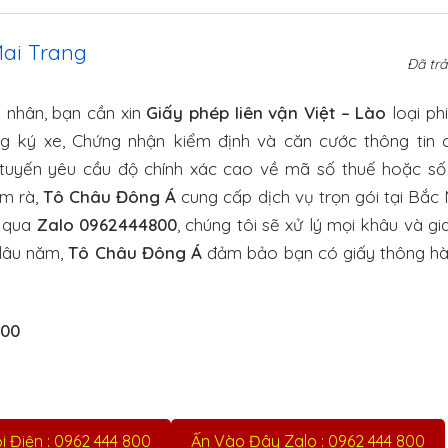
Mai Trang
Đã trả
 nhân, bạn cần xin
Giấy phép liên vận Việt – Lào
loại ph
 ký xe, Chứng nhận kiểm định và căn cước thông tin 
c tuyến yêu cầu độ chính xác cao về mã số thuế hoặc s
ờm rà,
Tô Châu Đông Á
cung cấp dịch vụ trọn gói tại Bắc 
 qua
Zalo 0962444800
, chúng tôi sẽ xử lý mọi khâu và g
 lâu năm,
Tô Châu Đông Á
đảm bảo bạn có giấy thông hà
800
 Điện : 0962 444 800
Ấn Vào Đây Zalo : 0962 444 800