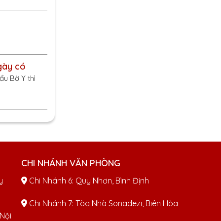
gày có
ẩu Bờ Y thì
CHI NHÁNH VĂN PHÒNG
y
Chi Nhánh 6: Quy Nhơn, Bình Định
Chi Nhánh 7: Tòa Nhà Sonadezi, Biên Hòa
 Nội