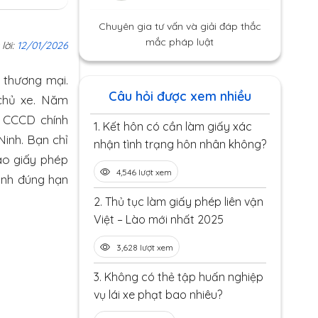
Chuyên gia tư vấn và giải đáp thắc
mắc pháp luật
 lời:
12/01/2026
i thương mại.
Câu hỏi được xem nhiều
chủ xe. Năm
ố CCCD chính
1.
Kết hôn có cần làm giấy xác
Ninh. Bạn chỉ
nhận tình trạng hôn nhân không?
iao giấy phép
4,546 lượt xem
nh đúng hạn
2.
Thủ tục làm giấy phép liên vận
Việt – Lào mới nhất 2025
3,628 lượt xem
3.
Không có thẻ tập huấn nghiệp
vụ lái xe phạt bao nhiêu?