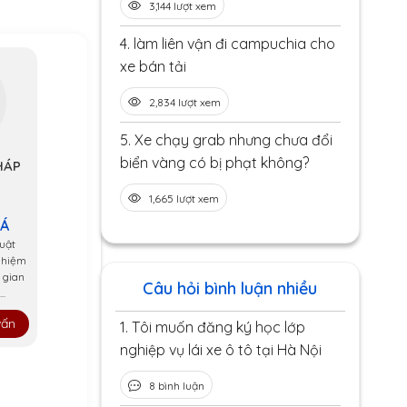
3,144 lượt xem
4.
làm liên vận đi campuchia cho
xe bán tải
2,834 lượt xem
5.
Xe chạy grab nhưng chưa đổi
biển vàng có bị phạt không?
HÁP
1,665 lượt xem
 Á
uật
ghiệm
 gian
Câu hỏi bình luận nhiều
..
vấn
1.
Tôi muốn đăng ký học lớp
nghiệp vụ lái xe ô tô tại Hà Nội
8 bình luận