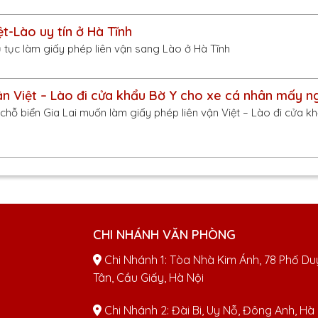
ệt-Lào uy tín ở Hà Tĩnh
ủ tục làm giấy phép liên vận sang Lào ở Hà Tĩnh
ận Việt – Lào đi cửa khẩu Bờ Y cho xe cá nhân mấy n
chỗ biển Gia Lai muốn làm giấy phép liên vận Việt – Lào đi cửa kh
CHI NHÁNH VĂN PHÒNG
Chi Nhánh 1: Tòa Nhà Kim Ánh, 78 Phố Du
Tân, Cầu Giấy, Hà Nội
Chi Nhánh 2: Đài Bi, Uy Nỗ, Đông Anh, Hà