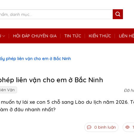
Ụ
HỎI ĐÁP CHUYÊN GIA
TIN TỨC
KIẾN THỨC
LIÊN H
giấy phép liên vận cho em ở Bắc Ninh
 phép liên vận cho em ở Bắc Ninh
Liên Vận
Đã h
h, muốn tự lái xe con 5 chỗ sang Lào du lịch năm 2026. T
à làm ở đâu nhanh nhất?
0 bình luận