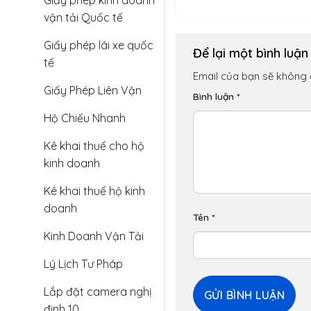
Giấy phép kinh doanh
vận tải Quốc tế
Giấy phép lái xe quốc
Để lại một bình luậ
tế
Email của bạn sẽ không đ
Giấy Phép Liên Vận
Bình luận
*
Hộ Chiếu Nhanh
Kê khai thuế cho hộ
kinh doanh
Kê khai thuế hộ kinh
doanh
Tên
*
Kinh Doanh Vận Tải
Lý Lịch Tư Pháp
Lắp đặt camera nghị
định 10