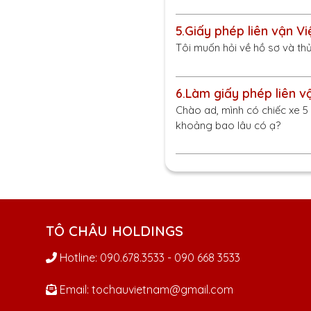
5.
Giấy phép liên vận Vi
Tôi muốn hỏi về hồ sơ và th
6.
Làm giấy phép liên v
Chào ad, mình có chiếc xe 5 
khoảng bao lâu có ạ?
TÔ CHÂU HOLDINGS
Hotline: 090.678.3533 - 090 668 3533
Email: tochauvietnam@gmail.com