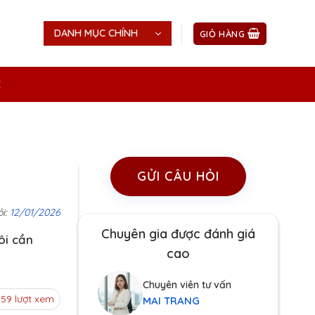
DANH MỤC CHÍNH
GIỎ HÀNG
Ệ
GỬI CÂU HỎI
ỏi:
12/01/2026
Chuyên gia được đánh giá
ôi cần
cao
Chuyên viên tư vấn
159 lượt xem
MAI TRANG