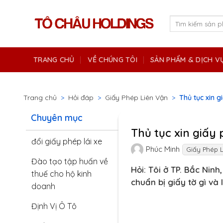
Skip
to
Tìm
kiếm:
content
TRANG CHỦ
VỀ CHÚNG TÔI
SẢN PHẨM & DỊCH V
Trang chủ
>
Hỏi đáp
>
Giấy Phép Liên Vận
>
Thủ tục xin 
Chuyên mục
Thủ tục xin giấy
đổi giấy phép lái xe
Phúc Minh
Giấy Phép 
Đào tạo tập huấn về
Hỏi: Tôi ở TP. Bắc Nin
thuế cho hộ kinh
chuẩn bị giấy tờ gì v
doanh
Định Vị Ô Tô