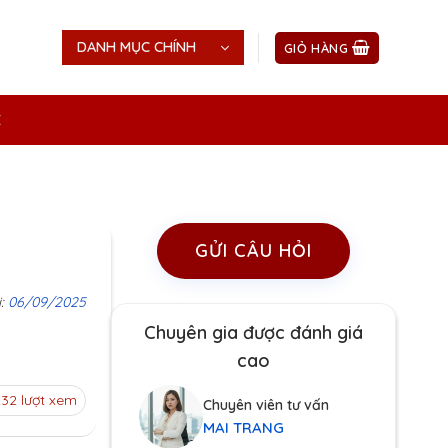
DANH MỤC CHÍNH
GIỎ HÀNG
Ệ
GỬI CÂU HỎI
i:
06/09/2025
Chuyên gia được đánh giá
cao
32 lượt xem
Chuyên viên tư vấn
MAI TRANG