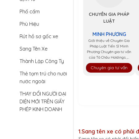
Phố cấm
CHUYÊN GIA PHÁP
LUẬT
Phù Hiệu
MINH PHƯƠNG
Rút hồ sơ gốc xe
Giới thiệu về Chuyên Gia
Pháp Luật Tiến Sĩ Minh
Sang Tên Xe
Phương Chuyên gia tư vấn
của Tô Châu Holdings ,...
Thành Lập Công Ty
Chuyên gia tư vấn
Thẻ tạm trú cho nười
nước ngoài
THAY ĐỔI NGƯỜI ĐẠI
DIỆN MỚI TRÊN GIẤY
PHÉP KINH DOANH
1.
Sang tên xe có phải đ
Sang tên xe có phải đổi biể