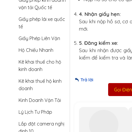
Giấy phép kinh doanh
vận tải Quốc tế
4.
Nhận giấy hẹn:
Giấy phép lái xe quốc
Sau khi nộp hồ sơ, cơ
tế
mới.
Giấy Phép Liên Vận
5.
Đăng kiểm xe:
Sau khi nhận được giấ
Hộ Chiếu Nhanh
kiểm để kiểm tra và l
Kê khai thuế cho hộ
kinh doanh
Trả lời
Kê khai thuế hộ kinh
doanh
Gọi Điện
Kinh Doanh Vận Tải
Lý Lịch Tư Pháp
Lắp đặt camera nghị
định 10