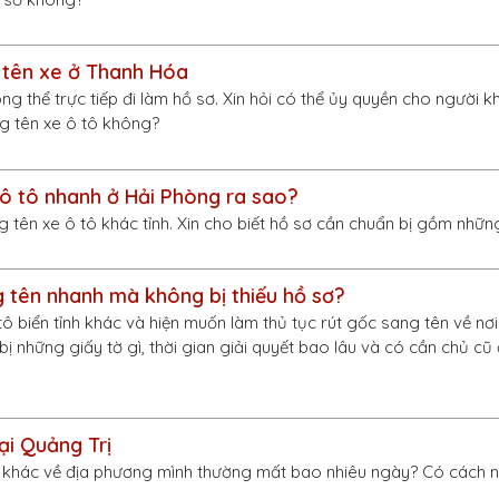
g tên xe ở Thanh Hóa
g thể trực tiếp đi làm hồ sơ. Xin hỏi có thể ủy quyền cho người k
ng tên xe ô tô không?
 ô tô nhanh ở Hải Phòng ra sao?
g tên xe ô tô khác tỉnh. Xin cho biết hồ sơ cần chuẩn bị gồm nhữn
 tên nhanh mà không bị thiếu hồ sơ?
tô biển tỉnh khác và hiện muốn làm thủ tục rút gốc sang tên về nơi 
bị những giấy tờ gì, thời gian giải quyết bao lâu và có cần chủ cũ 
ại Quảng Trị
nh khác về địa phương mình thường mất bao nhiêu ngày? Có cách 