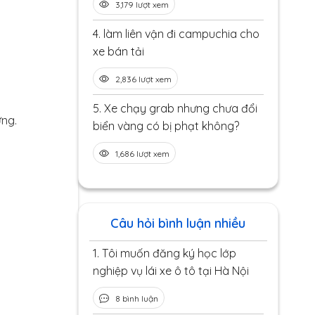
3,179 lượt xem
4.
làm liên vận đi campuchia cho
xe bán tải
2,836 lượt xem
5.
Xe chạy grab nhưng chưa đổi
ng.
biển vàng có bị phạt không?
1,686 lượt xem
Câu hỏi bình luận nhiều
1.
Tôi muốn đăng ký học lớp
nghiệp vụ lái xe ô tô tại Hà Nội
8 bình luận