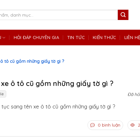
Ụ
HỎI ĐÁP CHUYÊN GIA
TIN TỨC
KIẾN THỨC
LIÊN H
 ô tô cũ gồm những giấy tờ gì ?
 xe ô tô cũ gồm những giấy tờ gì ?
Xe
Đã hỏ
ủ tục sang tên xe ô tô cũ gồm những giấy tờ gì ?
0 bình luận
2