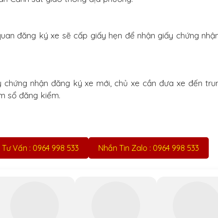
 quan đăng ký xe sẽ cấp giấy hẹn để nhận giấy chứng nhậ
y chứng nhận đăng ký xe mới, chủ xe cần đưa xe đến tr
àm sổ đăng kiểm.
 Tư Vấn : 0964 998 533
Nhắn Tin Zalo : 0964 998 533