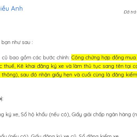
iều Anh
Đã trả 
a bạn như sau :
ô cũ bao gồm các bước chính:
Công chứng hợp đồng mua 
cục thuế, Kê khai đăng ký xe và làm thủ tục sang tên tại
 thông), sau đó nhận giấy hẹn và cuối cùng là đăng kiể
ị:
ký xe, Sổ hộ khẩu (nếu có), Giấy giải chấp ngân hàng (n
 (nếu có), Giấy đăng ký xe cũ, Sổ đăng kiểm xe.