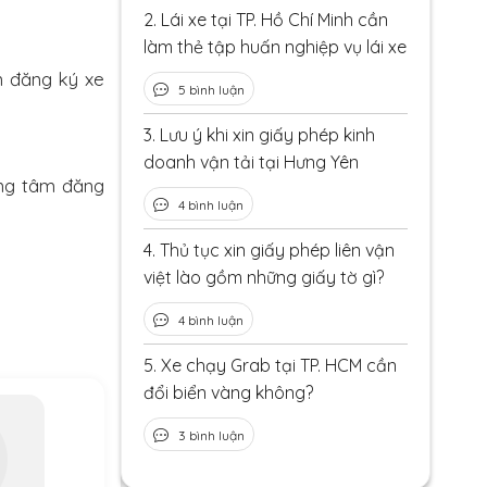
2.
Lái xe tại TP. Hồ Chí Minh cần
làm thẻ tập huấn nghiệp vụ lái xe
n đăng ký xe
5 bình luận
3.
Lưu ý khi xin giấy phép kinh
doanh vận tải tại Hưng Yên
ung tâm đăng
4 bình luận
4.
Thủ tục xin giấy phép liên vận
việt lào gồm những giấy tờ gì?
4 bình luận
5.
Xe chạy Grab tại TP. HCM cần
đổi biển vàng không?
3 bình luận