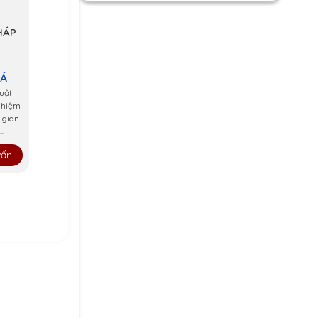
HÁP
 Á
uật
ghiệm
 gian
..
vấn