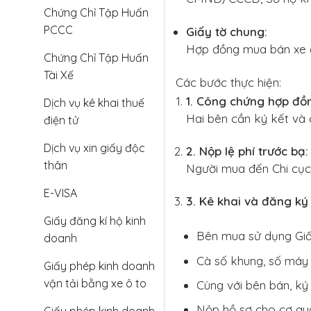
Chứng Chỉ Tập Huấn
PCCC
Giấy tờ chung:
Hợp đồng mua bán xe đ
Chứng Chỉ Tập Huấn
Tài Xế
Các bước thực hiện:
1.
Công chứng hợp đồ
Dịch vụ kê khai thuế
Hai bên cần ký kết và
điện tử
Dịch vụ xin giấy độc
2.
Nộp lệ phí trước bạ:
thân
Người mua đến Chi cục 
E-VISA
3.
Kê khai và đăng ký 
Giấy đăng kí hộ kinh
Bên mua sử dụng Giấy
doanh
Cà số khung, số máy 
Giấy phép kinh doanh
vận tải bằng xe ô to
Cùng với bên bán, ký
Nộp hồ sơ cho cơ qu