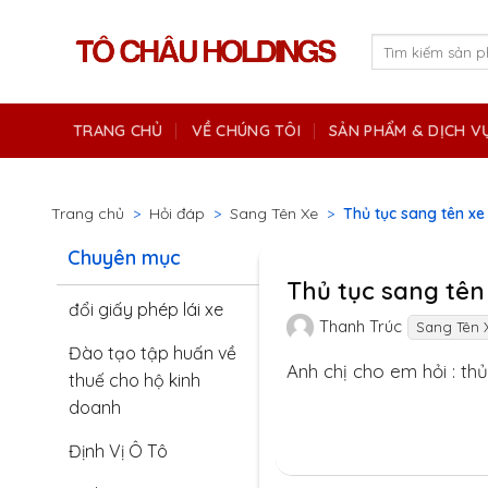
Skip
to
Tìm
kiếm:
content
TRANG CHỦ
VỀ CHÚNG TÔI
SẢN PHẨM & DỊCH V
Trang chủ
>
Hỏi đáp
>
Sang Tên Xe
>
Thủ tục sang tên xe
Chuyên mục
Thủ tục sang tên
đổi giấy phép lái xe
Thanh Trúc
Sang Tên 
Đào tạo tập huấn về
Anh chị cho em hỏi : th
thuế cho hộ kinh
doanh
Định Vị Ô Tô