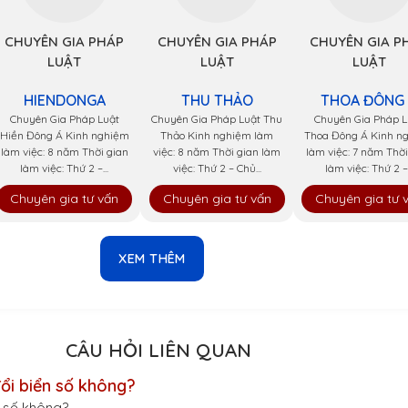
CHUYÊN GIA PHÁP
CHUYÊN GIA PHÁP
CHUYÊN GIA P
LUẬT
LUẬT
LUẬT
HIENDONGA
THU THẢO
THOA ĐÔNG
Chuyên Gia Pháp Luật
Chuyên Gia Pháp Luật Thu
Chuyên Gia Pháp L
Hiền Đông Á Kinh nghiệm
Thảo Kinh nghiệm làm
Thoa Đông Á Kinh n
làm việc: 8 năm Thời gian
việc: 8 năm Thời gian làm
làm việc: 7 năm Thời
làm việc: Thứ 2 –...
việc: Thứ 2 – Chủ...
làm việc: Thứ 2 –.
Chuyên gia tư vấn
Chuyên gia tư vấn
Chuyên gia tư 
XEM THÊM
CÂU HỎI LIÊN QUAN
ổi biển số không?
n số không?