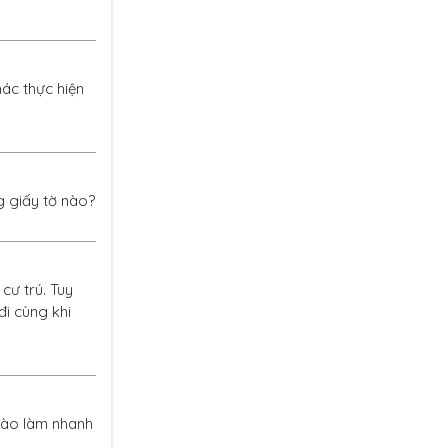
hác thực hiện
g giấy tờ nào?
cư trú. Tuy
đi cùng khi
nào làm nhanh