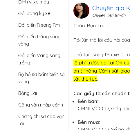
Định vị xe máy
Chuyên gia K
Đổi đăng ký xe
Chuyên viên tư vấn
Đổi biển R sang Rm
Chào Bạn Trúc !
Đổi biển trắng sang
Tôi Xin trả lời câu hỏi củ
vàng
Thủ tục sang tên xe ô t
Đổi biển Vàng sang
lệ phí trước bạ tại Chi 
trắng
an (Phòng Cảnh sát giao
Bộ hồ sơ bấm biển số
tất thủ tục
.
vàng
Bằng Lái
Các giấy tờ cần chuẩn b
Bên bán:
Công văn nhập cảnh
CMND/CCCD, Giấy đăng 
Chứng chỉ sơ cấp vận
Bên mua:
tải
CMND/CCCD, Sổ hộ khẩu