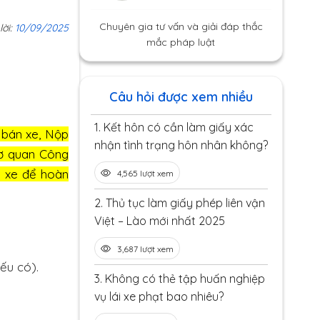
Chuyên gia tư vấn và giải đáp thắc
lời:
10/09/2025
mắc pháp luật
Câu hỏi được xem nhiều
1.
Kết hôn có cần làm giấy xác
bán xe, Nộp
nhận tình trạng hôn nhân không?
 cơ quan Công
m xe để hoàn
4,565 lượt xem
2.
Thủ tục làm giấy phép liên vận
Việt – Lào mới nhất 2025
3,687 lượt xem
ếu có).
3.
Không có thẻ tập huấn nghiệp
vụ lái xe phạt bao nhiêu?