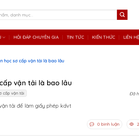
Ụ
HỎI ĐÁP CHUYÊN GIA
TIN TỨC
KIẾN THỨC
LIÊN H
an học sơ cấp vận tải là bao lâu
cấp vận tải là bao lâu
ơ cấp vận tải
Đã h
vận tải để làm giấy phép kdvt
0 bình luận
2