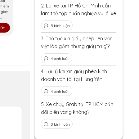
uật
2.
Lái xe tại TP. Hồ Chí Minh cần
ghiệm
 gian
làm thẻ tập huấn nghiệp vụ lái xe
..
5 bình luận
vấn
3.
Thủ tục xin giấy phép liên vận
việt lào gồm những giấy tờ gì?
4 bình luận
4.
Lưu ý khi xin giấy phép kinh
doanh vận tải tại Hưng Yên
4 bình luận
5.
Xe chạy Grab tại TP. HCM cần
đổi biển vàng không?
3 bình luận