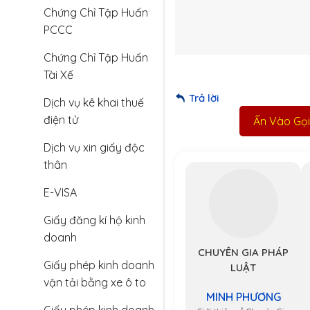
Chứng Chỉ Tập Huấn
PCCC
Chứng Chỉ Tập Huấn
Tài Xế
Trả lời
Dịch vụ kê khai thuế
điện tử
Ấn Vào Gọi 
Dịch vụ xin giấy độc
thân
E-VISA
Giấy đăng kí hộ kinh
doanh
CHUYÊN GIA PHÁP
Giấy phép kinh doanh
LUẬT
vận tải bằng xe ô to
MINH PHƯƠNG