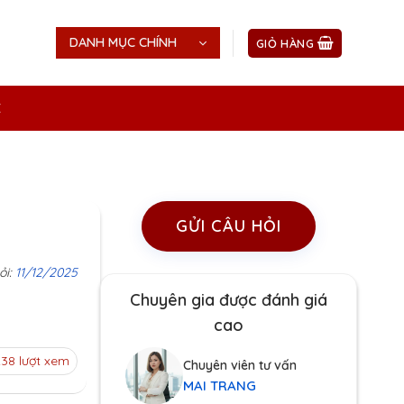
DANH MỤC CHÍNH
GIỎ HÀNG
Ệ
GỬI CÂU HỎI
ỏi:
11/12/2025
Chuyên gia được đánh giá
cao
38 lượt xem
Chuyên viên tư vấn
MAI TRANG