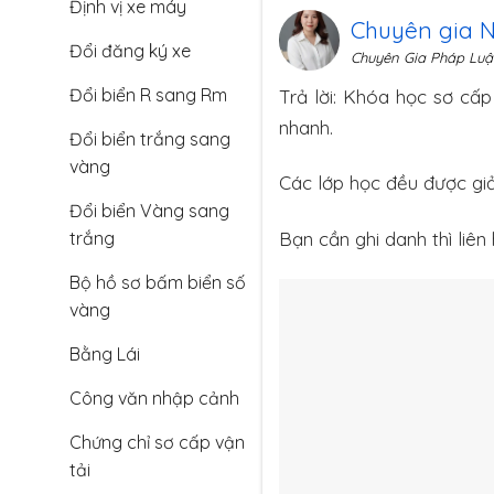
Định vị xe máy
Chuyên gia 
Đổi đăng ký xe
Chuyên Gia Pháp Luậ
Đổi biển R sang Rm
Trả lời: Khóa học sơ cấp
nhanh.
Đổi biển trắng sang
vàng
Các lớp học đều được giả
Đổi biển Vàng sang
trắng
Bạn cần ghi danh thì liê
Bộ hồ sơ bấm biển số
vàng
Bằng Lái
Công văn nhập cảnh
Chứng chỉ sơ cấp vận
tải