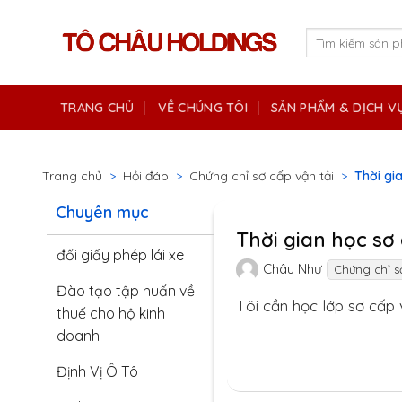
Skip
to
Tìm
kiếm:
content
TRANG CHỦ
VỀ CHÚNG TÔI
SẢN PHẨM & DỊCH V
Trang chủ
>
Hỏi đáp
>
Chứng chỉ sơ cấp vận tải
>
Thời gi
Chuyên mục
Thời gian học sơ 
đổi giấy phép lái xe
Châu Như
Chứng chỉ s
Đào tạo tập huấn về
Tôi cần học lớp sơ cấp 
thuế cho hộ kinh
doanh
Định Vị Ô Tô