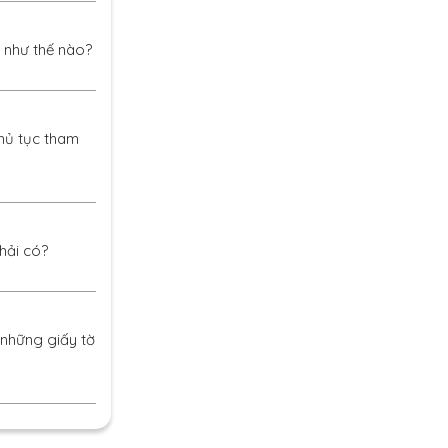
à như thế nào?
thủ tục tham
hải có?
 những giấy tờ