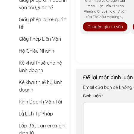
Giấy phép kinh doanh
Giới thiệu về Chuyên Gia
Pháp Luật Tiến Sĩ Minh
vận tải Quốc tế
Phương Chuyên gia tư vấn
của Tô Châu Holdings ,...
Giấy phép lái xe quốc
tế
Chuyên gia tư vấn
Giấy Phép Liên Vận
Hộ Chiếu Nhanh
Kê khai thuế cho hộ
kinh doanh
Để lại một bình luậ
Kê khai thuế hộ kinh
Email của bạn sẽ không đ
doanh
Bình luận
*
Kinh Doanh Vận Tải
Lý Lịch Tư Pháp
Lắp đặt camera nghị
định 10