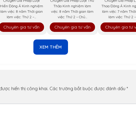
Chuyên Gia Pháp Luật
Chuyên Gia Pháp Luật Thu
Chuyên Gia Pháp L
Hiền Đông Á Kinh nghiệm
Thảo Kinh nghiệm làm
Thoa Đông Á Kinh n
làm việc: 8 năm Thời gian
việc: 8 năm Thời gian làm
làm việc: 7 năm Thời
làm việc: Thứ 2 –...
việc: Thứ 2 – Chủ...
làm việc: Thứ 2 –.
Chuyên gia tư vấn
Chuyên gia tư vấn
Chuyên gia tư 
XEM THÊM
n
ược hiển thị công khai.
Các trường bắt buộc được đánh dấu
*