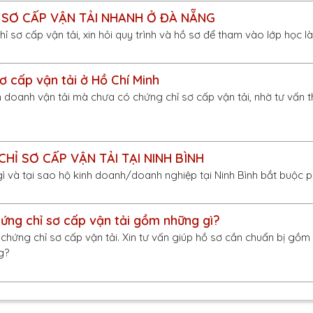
 SƠ CẤP VẬN TẢI NHANH Ở ĐÀ NẴNG
ỉ sơ cấp vận tải, xin hỏi quy trình và hồ sơ để tham vào lớp học l
ơ cấp vận tải ở Hồ Chí Minh
 doanh vận tải mà chưa có chứng chỉ sơ cấp vận tải, nhờ tư vấn 
HỈ SƠ CẤP VẬN TẢI TẠI NINH BÌNH
gì và tại sao hộ kinh doanh/doanh nghiệp tại Ninh Bình bắt buộc p
ứng chỉ sơ cấp vận tải gồm những gì?
hứng chỉ sơ cấp vận tải. Xin tư vấn giúp hồ sơ cần chuẩn bị gồm
g?