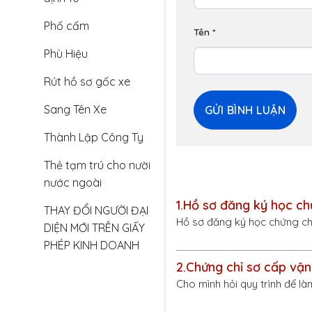
Phố cấm
Tên
*
Phù Hiệu
Rút hồ sơ gốc xe
Sang Tên Xe
Thành Lập Công Ty
Thẻ tạm trú cho nười
nước ngoài
1.
Hồ sơ đăng ký học ch
THAY ĐỔI NGƯỜI ĐẠI
Hồ sơ đăng ký học chứng ch
DIỆN MỚI TRÊN GIẤY
PHÉP KINH DOANH
2.
Chứng chỉ sơ cấp vận 
Cho mình hỏi quy trình để là