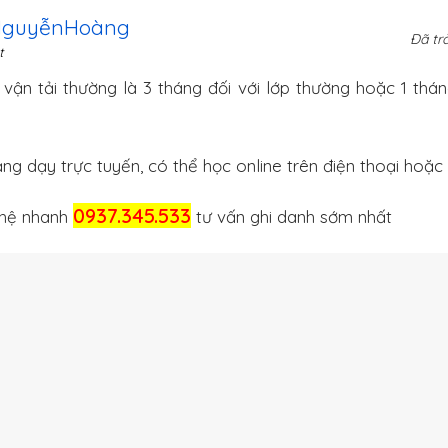
NguyễnHoàng
Đã trả
t
 vận tải thường là 3 tháng đối với lớp thường hoặc 1 thán
ng dạy trực tuyến, có thể học online trên điện thoại hoặc 
0937.345.533
n hệ nhanh
tư vấn ghi danh sớm nhất