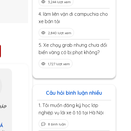
3,244 lượt xem
4.
làm liên vận đi campuchia cho
xe bán tải
2,840 lượt xem
5.
Xe chạy grab nhưng chưa đổi
biển vàng có bị phạt không?
1,727 lượt xem
Câu hỏi bình luận nhiều
1.
Tôi muốn đăng ký học lớp
HÁP
nghiệp vụ lái xe ô tô tại Hà Nội
8 bình luận
 Á