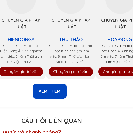
CHUYÊN GIA PHÁP
CHUYÊN GIA PHÁP
CHUYÊN GIA P
LUẬT
LUẬT
LUẬT
HIENDONGA
THU THẢO
THOA ĐÔNG
Chuyên Gia Pháp Luật
Chuyên Gia Pháp Luật Thu
Chuyên Gia Pháp L
Hiền Đông Á Kinh nghiệm
Thảo Kinh nghiệm làm
Thoa Đông Á Kinh n
làm việc: 8 năm Thời gian
việc: 8 năm Thời gian làm
làm việc: 7 năm Thời
làm việc: Thứ 2 –...
việc: Thứ 2 – Chủ...
làm việc: Thứ 2 –.
Chuyên gia tư vấn
Chuyên gia tư vấn
Chuyên gia tư 
XEM THÊM
CÂU HỎI LIÊN QUAN
u uy tín và nhanh chóng?