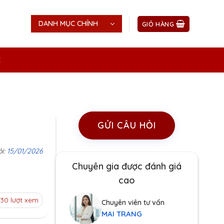
DANH MỤC CHÍNH
GIỎ HÀNG
Ệ
GỬI CÂU HỎI
ỏi:
15/01/2026
Chuyên gia được đánh giá
cao
130 lượt xem
Chuyên viên tư vấn
MAI TRANG