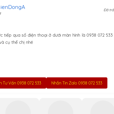
HienDongA
Đã trả
t
ực tiếp qua số điện thoại ở dưới màn hình là 0938 072 533
và cụ thể chị nhé
ện Tư Vấn 0938 072 533
Nhắn Tin Zalo 0938 072 533