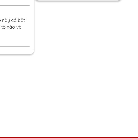
p này có bắt
y tờ nào và