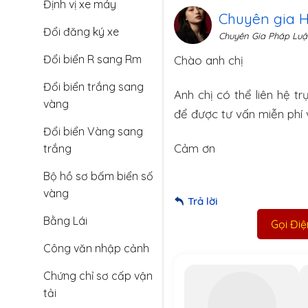
Định vị xe máy
Chuyên gia 
Đổi đăng ký xe
Chuyên Gia Pháp Luậ
Đổi biển R sang Rm
Chào anh chị
Đổi biển trắng sang
Anh chị có thể liên hệ tr
vàng
để được tư vấn miễn phí 
Đổi biển Vàng sang
Cảm ơn
trắng
Bộ hồ sơ bấm biển số
vàng
Trả lời
Bằng Lái
Gọi Đi
Công văn nhập cảnh
Chứng chỉ sơ cấp vận
tải