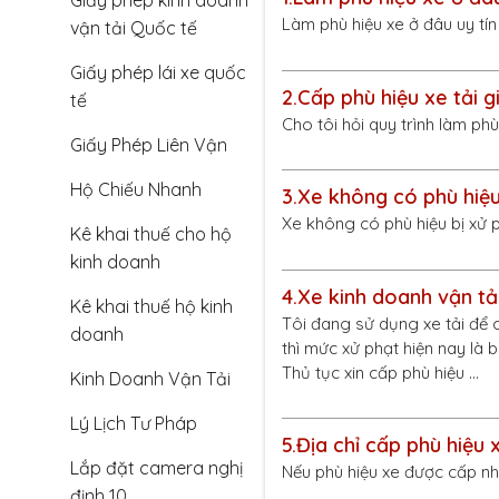
Giấy phép kinh doanh
Làm phù hiệu xe ở đâu uy tí
vận tải Quốc tế
Giấy phép lái xe quốc
2.
Cấp phù hiệu xe tải g
tế
Cho tôi hỏi quy trình làm ph
Giấy Phép Liên Vận
Hộ Chiếu Nhanh
3.
Xe không có phù hiệu
Xe không có phù hiệu bị xử 
Kê khai thuế cho hộ
kinh doanh
4.
Xe kinh doanh vận tả
Kê khai thuế hộ kinh
Tôi đang sử dụng xe tải để 
doanh
thì mức xử phạt hiện nay là 
Thủ tục xin cấp phù hiệu …
Kinh Doanh Vận Tải
Lý Lịch Tư Pháp
5.
Địa chỉ cấp phù hiệu
Lắp đặt camera nghị
Nếu phù hiệu xe được cấp nh
định 10