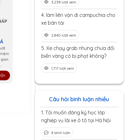
3,238 lượt xem
4.
làm liên vận đi campuchia cho
HÁP
xe bán tải
2,840 lượt xem
 Á
5.
Xe chạy grab nhưng chưa đổi
uật
ghiệm
biển vàng có bị phạt không?
 gian
..
1,717 lượt xem
vấn
Câu hỏi bình luận nhiều
1.
Tôi muốn đăng ký học lớp
nghiệp vụ lái xe ô tô tại Hà Nội
8 bình luận