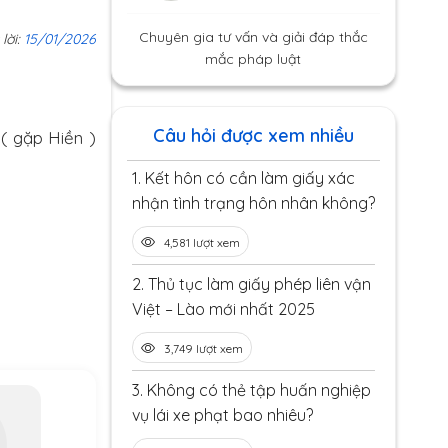
Chuyên gia tư vấn và giải đáp thắc
 lời:
15/01/2026
mắc pháp luật
Câu hỏi được xem nhiều
 ( gặp Hiền )
1.
Kết hôn có cần làm giấy xác
nhận tình trạng hôn nhân không?
4,581 lượt xem
2.
Thủ tục làm giấy phép liên vận
Việt – Lào mới nhất 2025
3,749 lượt xem
3.
Không có thẻ tập huấn nghiệp
vụ lái xe phạt bao nhiêu?