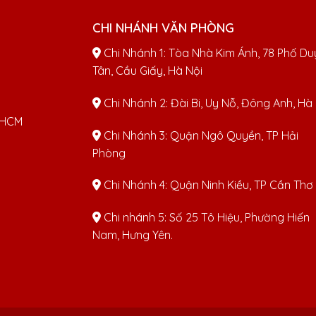
CHI NHÁNH VĂN PHÒNG
Chi Nhánh 1: Tòa Nhà Kim Ánh, 78 Phố Du
Tân, Cầu Giấy, Hà Nội
Chi Nhánh 2: Đài Bi, Uy Nỗ, Đông Anh, Hà
TPHCM
Chi Nhánh 3: Quận Ngô Quyền, TP Hải
Phòng
Chi Nhánh 4: Quận Ninh Kiều, TP Cần Thơ
Chi nhánh 5: Số 25 Tô Hiệu, Phường Hiến
Nam, Hưng Yên.