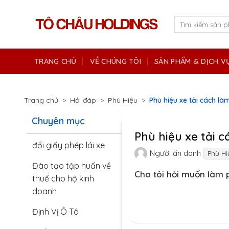
Skip
to
Tìm
kiếm:
content
TRANG CHỦ
VỀ CHÚNG TÔI
SẢN PHẨM & DỊCH V
Trang chủ
>
Hỏi đáp
>
Phù Hiệu
>
Phù hiệu xe tải cách là
Chuyên mục
Phù hiệu xe tải 
đổi giấy phép lái xe
Người ẩn danh
Phù Hi
Đào tạo tập huấn về
Cho tôi hỏi muốn làm p
thuế cho hộ kinh
doanh
Định Vị Ô Tô