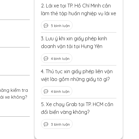
2.
Lái xe tại TP. Hồ Chí Minh cần
làm thẻ tập huấn nghiệp vụ lái xe
5 bình luận
3.
Lưu ý khi xin giấy phép kinh
doanh vận tải tại Hưng Yên
4 bình luận
4.
Thủ tục xin giấy phép liên vận
việt lào gồm những giấy tờ gì?
năng kiểm tra
4 bình luận
lái xe không?
5.
Xe chạy Grab tại TP. HCM cần
đổi biển vàng không?
3 bình luận