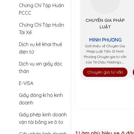
Chứng Chỉ Tập Huấn
PCCC
CHUYÊN GIA PHÁP
Chứng Chỉ Tập Huấn
LUẬT
Tài Xế
MINH PHƯƠNG
Dịch vụ kê khai thuế
Giới thiệu về Chuyên Gia
điện tử
Pháp Luật Tiến Sĩ Minh
Phương Chuyên gia tư vấn
của Tô Châu Holdings ,...
Dịch vụ xin giấy độc
thân
Chuyên gia tư vấn
E-VISA
Giấy đăng kí hộ kinh
doanh
Giấy phép kinh doanh
vận tải bằng xe ô to
1.
Làm phù hiệu xe ở đâ