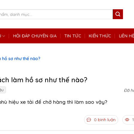
Ụ
HỎI ĐÁP CHUYÊN GIA
TIN TỨC
KIẾN THỨC
LIÊN H
m hồ sơ như thế nào?
cách làm hồ sơ như thế nào?
ệu
Đã h
hù hiệu xe tải để chở hàng thì làm sao vậy?
0 bình luận