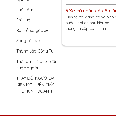
Phố cấm
6.
Xe cá nhân có cần là
Hiện tại tôi đang có xe ô tô
Phù Hiệu
buộc phải xin phù hiệu xe h
thời gian cấp có nhanh …
Rút hồ sơ gốc xe
Sang Tên Xe
Thành Lập Công Ty
Thẻ tạm trú cho nười
nước ngoài
THAY ĐỔI NGƯỜI ĐẠI
DIỆN MỚI TRÊN GIẤY
PHÉP KINH DOANH