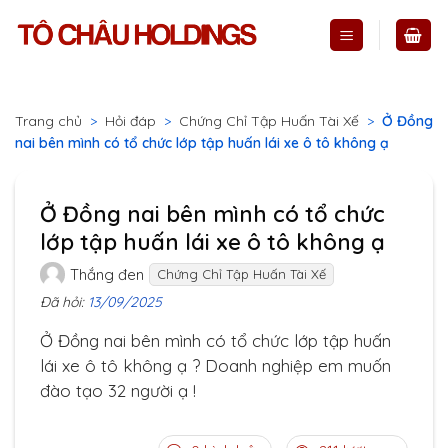
Skip
to
content
Trang chủ
>
Hỏi đáp
>
Chứng Chỉ Tập Huấn Tài Xế
>
Ở Đồng
nai bên mình có tổ chức lớp tập huấn lái xe ô tô không ạ
Ở Đồng nai bên mình có tổ chức
lớp tập huấn lái xe ô tô không ạ
Thắng đen
Chứng Chỉ Tập Huấn Tài Xế
Đã hỏi:
13/09/2025
Ở Đồng nai bên mình có tổ chức lớp tập huấn
lái xe ô tô không ạ ? Doanh nghiệp em muốn
đào tạo 32 người ạ !