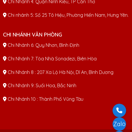
Chi Nhánh 4: Quận Ninh Kiều, TP Cần Thơ
Chi nhánh 5: Số 25 Tô Hiệu, Phường Hiến Nam, Hưng Yên.
CHI NHÁNH VĂN PHÒNG
Chi Nhánh 6: Quy Nhơn, Bình Định
Chi Nhánh 7: Tòa Nhà Sonadezi, Biên Hòa
Chi Nhánh 8 : 207 Xa Lộ Hà Nội, Dĩ An, Bình Dương
Chi Nhánh 9: Suối Hoa, Bắc Ninh
Chi Nhánh 10 : Thành Phố Vũng Tàu
Zalo