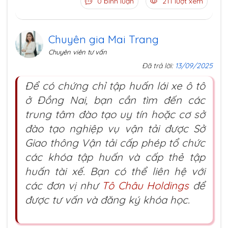
0 bình luận
211 lượt xem
Chuyên gia Mai Trang
Chuyên viên tư vấn
Đã trả lời:
13/09/2025
Để có chứng chỉ tập huấn lái xe ô tô
ở Đồng Nai, bạn cần tìm đến các
trung tâm đào tạo uy tín hoặc cơ sở
đào tạo nghiệp vụ vận tải được Sở
Giao thông Vận tải cấp phép tổ chức
các khóa tập huấn và cấp thẻ tập
huấn tài xế. Bạn có thể liên hệ với
các đơn vị như
Tô Châu Holdings
để
được tư vấn và đăng ký khóa học.