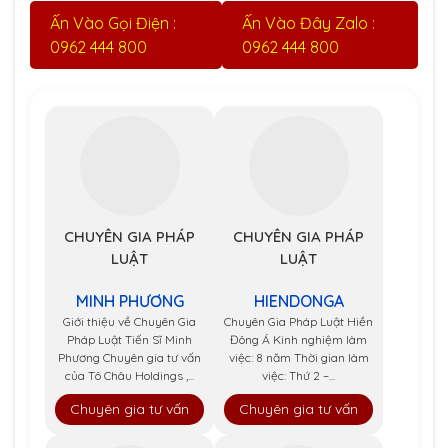
Ấn Vào Gọi Điện :
Ấn Vào Đây Zalo :
0962 444 800
0962 444 800
CHUYÊN GIA PHÁP
CHUYÊN GIA PHÁP
LUẬT
LUẬT
MINH PHƯƠNG
HIENDONGA
Giới thiệu về Chuyên Gia
Chuyên Gia Pháp Luật Hiền
Pháp Luật Tiến Sĩ Minh
Đông Á Kinh nghiệm làm
Phương Chuyên gia tư vấn
việc: 8 năm Thời gian làm
của Tô Châu Holdings ,...
việc: Thứ 2 –...
Chuyên gia tư vấn
Chuyên gia tư vấn