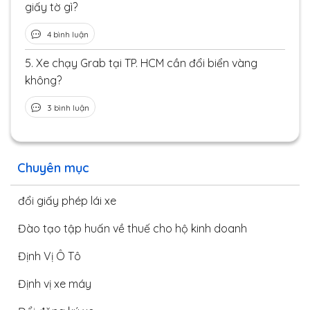
giấy tờ gì?
4 bình luận
5.
Xe chạy Grab tại TP. HCM cần đổi biển vàng
không?
3 bình luận
Chuyên mục
đổi giấy phép lái xe
Đào tạo tập huấn về thuế cho hộ kinh doanh
Định Vị Ô Tô
Định vị xe máy