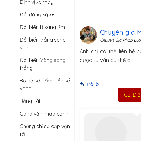
Định vị xe máy
Đổi đăng ký xe
Đổi biển R sang Rm
Chuyên gia 
Đổi biển trắng sang
Chuyên Gia Pháp Luậ
vàng
Anh chị có thể liên hệ
được tư vấn cụ thể ạ
Đổi biển Vàng sang
trắng
Bộ hồ sơ bấm biển số
Trả lời
vàng
Gọi Đi
Bằng Lái
Công văn nhập cảnh
Chứng chỉ sơ cấp vận
tải