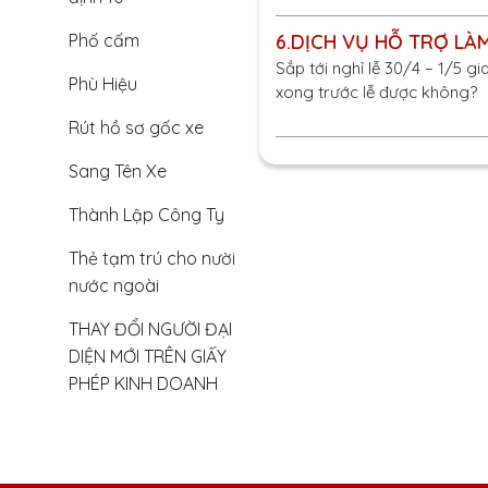
6.
DỊCH VỤ HỖ TRỢ LÀM
Phố cấm
Sắp tới nghỉ lễ 30/4 – 1/5 g
Phù Hiệu
xong trước lễ được không?
Rút hồ sơ gốc xe
Sang Tên Xe
Thành Lập Công Ty
Thẻ tạm trú cho nười
nước ngoài
THAY ĐỔI NGƯỜI ĐẠI
DIỆN MỚI TRÊN GIẤY
PHÉP KINH DOANH