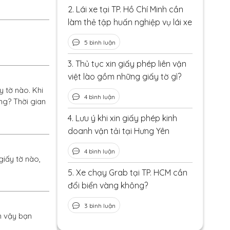
2.
Lái xe tại TP. Hồ Chí Minh cần
làm thẻ tập huấn nghiệp vụ lái xe
5 bình luận
3.
Thủ tục xin giấy phép liên vận
việt lào gồm những giấy tờ gì?
 tờ nào. Khi
4 bình luận
ng? Thời gian
4.
Lưu ý khi xin giấy phép kinh
doanh vận tải tại Hưng Yên
4 bình luận
giấy tờ nào,
5.
Xe chạy Grab tại TP. HCM cần
đổi biển vàng không?
3 bình luận
m vậy bạn