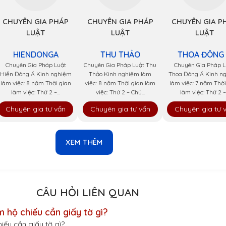
CHUYÊN GIA PHÁP
CHUYÊN GIA PHÁP
CHUYÊN GIA P
LUẬT
LUẬT
LUẬT
HIENDONGA
THU THẢO
THOA ĐÔNG
Chuyên Gia Pháp Luật
Chuyên Gia Pháp Luật Thu
Chuyên Gia Pháp L
Hiền Đông Á Kinh nghiệm
Thảo Kinh nghiệm làm
Thoa Đông Á Kinh n
làm việc: 8 năm Thời gian
việc: 8 năm Thời gian làm
làm việc: 7 năm Thời
làm việc: Thứ 2 –...
việc: Thứ 2 – Chủ...
làm việc: Thứ 2 –.
Chuyên gia tư vấn
Chuyên gia tư vấn
Chuyên gia tư 
XEM THÊM
CÂU HỎI LIÊN QUAN
m hộ chiếu cần giấy tờ gì?
hiếu cần giấy tờ gì?