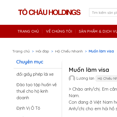
Skip
to
Tìm
kiếm:
content
TRANG CHỦ
VỀ CHÚNG TÔI
SẢN PHẨM & DỊCH V
Trang chủ
>
Hỏi đáp
>
Hộ Chiếu Nhanh
>
Muốn làm visa
Chuyên mục
Muốn làm visa
đổi giấy phép lái xe
Lương lan
Hộ Chiếu N
Đào tạo tập huấn về
> Chào anh/chị. Em cần 
thuế cho hộ kinh
Nam.
doanh
Con đang ở Việt Nam h
Định Vị Ô Tô
Anh/chị cho em hỏi hồ sơ