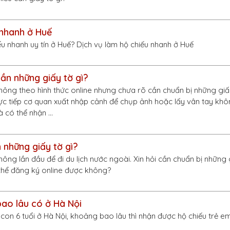
 nhanh ở Huế
ếu nhanh uy tín ở Huế? Dịch vụ làm hộ chiếu nhanh ở Huế
ần những giấy tờ gì?
hông theo hình thức online nhưng chưa rõ cần chuẩn bị những giấy
rực tiếp cơ quan xuất nhập cảnh để chụp ảnh hoặc lấy vân tay khô
à có thể nhận …
 những giấy tờ gì?
ông lần đầu để đi du lịch nước ngoài. Xin hỏi cần chuẩn bị những 
 thể đăng ký online được không?
bao lâu có ở Hà Nội
con 6 tuổi ở Hà Nội, khoảng bao lâu thì nhận được hộ chiếu trẻ e