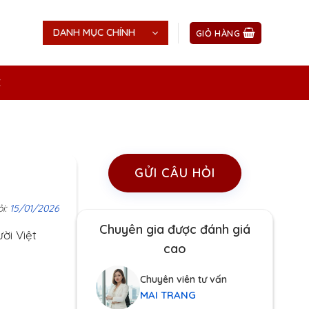
DANH MỤC CHÍNH
GIỎ HÀNG
Ệ
GỬI CÂU HỎI
ỏi:
15/01/2026
Chuyên gia được đánh giá
ời Việt
cao
Chuyên viên tư vấn
MAI TRANG