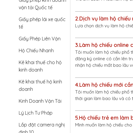
Giấy phép kinh doanh
vận tải Quốc tế
2.
Dịch vụ làm hộ chiếu
Giấy phép lái xe quốc
Lựa chọn dịch vụ làm hộ chi
tế
Giấy Phép Liên Vận
3.
Làm hộ chiếu online c
Hộ Chiếu Nhanh
Tôi muốn làm hộ chiếu phổ t
đăng ký online có cần lên t
Kê khai thuế cho hộ
nhận hộ chiếu mất bao lâu v
kinh doanh
Kê khai thuế hộ kinh
4.
Làm hộ chiếu mới cần
doanh
Tôi muốn làm hộ chiếu phổ th
thời gian làm bao lâu và có
Kinh Doanh Vận Tải
Lý Lịch Tư Pháp
5.
Hộ chiếu trẻ em làm 
Lắp đặt camera nghị
Mình muốn làm hộ chiếu cho 
định 10