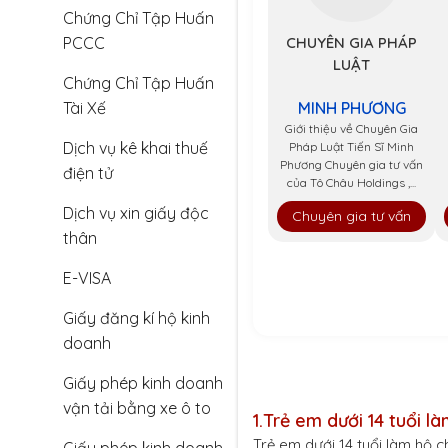
Chứng Chỉ Tập Huấn
PCCC
CHUYÊN GIA PHÁP
LUẬT
Chứng Chỉ Tập Huấn
MINH PHƯƠNG
Tài Xế
Giới thiệu về Chuyên Gia
Dịch vụ kê khai thuế
Pháp Luật Tiến Sĩ Minh
Phương Chuyên gia tư vấn
điện tử
của Tô Châu Holdings ,...
Dịch vụ xin giấy độc
Chuyên gia tư vấn
thân
E-VISA
Giấy đăng kí hộ kinh
doanh
Giấy phép kinh doanh
vận tải bằng xe ô to
1.
Trẻ em dưới 14 tuổi là
Trẻ em dưới 14 tuổi làm hộ c