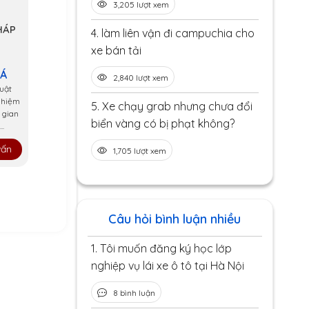
3,205 lượt xem
HÁP
4.
làm liên vận đi campuchia cho
xe bán tải
 Á
2,840 lượt xem
uật
ghiệm
5.
Xe chạy grab nhưng chưa đổi
 gian
biển vàng có bị phạt không?
..
vấn
1,705 lượt xem
Câu hỏi bình luận nhiều
1.
Tôi muốn đăng ký học lớp
nghiệp vụ lái xe ô tô tại Hà Nội
8 bình luận