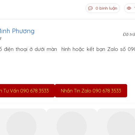
0 bình luận
Minh Phương
Đã trả
t
 số điện thoại ở dưới màn hình hoặc kết bạn Zalo số 0
ện Tư Vấn 090 678 3533
Nhắn Tin Zalo 090 678 3533