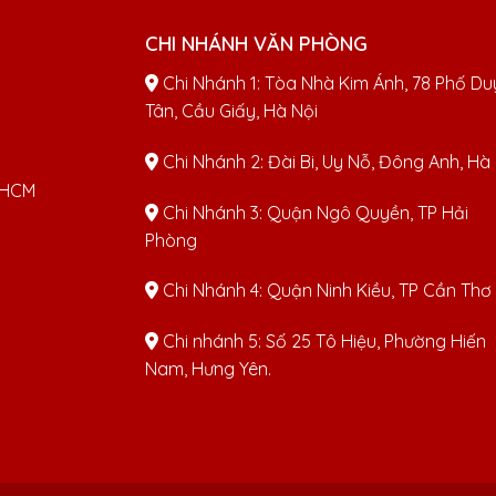
CHI NHÁNH VĂN PHÒNG
Chi Nhánh 1: Tòa Nhà Kim Ánh, 78 Phố Du
Tân, Cầu Giấy, Hà Nội
Chi Nhánh 2: Đài Bi, Uy Nỗ, Đông Anh, Hà
TPHCM
Chi Nhánh 3: Quận Ngô Quyền, TP Hải
Phòng
Chi Nhánh 4: Quận Ninh Kiều, TP Cần Thơ
Chi nhánh 5: Số 25 Tô Hiệu, Phường Hiến
Nam, Hưng Yên.