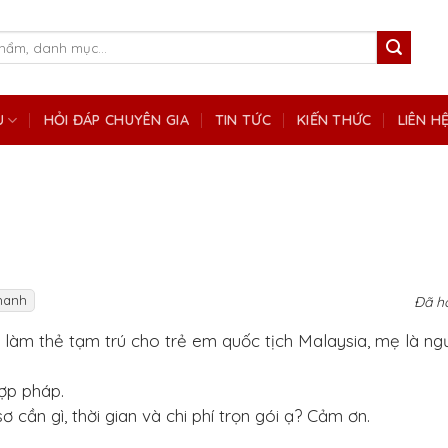
Ụ
HỎI ĐÁP CHUYÊN GIA
TIN TỨC
KIẾN THỨC
LIÊN H
hanh
Đã h
làm thẻ tạm trú cho trẻ em quốc tịch Malaysia, mẹ là ngư
ợp pháp.
 cần gì, thời gian và chi phí trọn gói ạ? Cảm ơn.