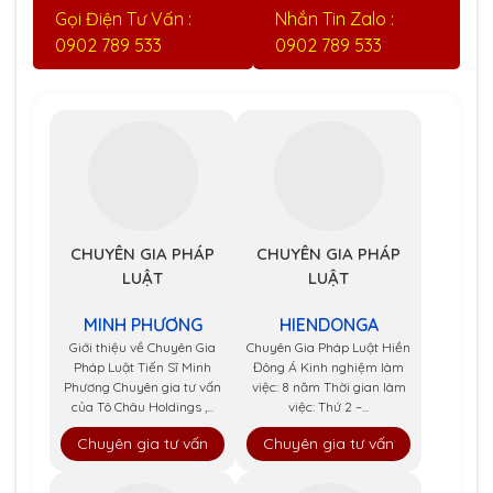
Gọi Điện Tư Vấn :
Nhắn Tin Zalo :
0902 789 533
0902 789 533
CHUYÊN GIA PHÁP
CHUYÊN GIA PHÁP
LUẬT
LUẬT
MINH PHƯƠNG
HIENDONGA
Giới thiệu về Chuyên Gia
Chuyên Gia Pháp Luật Hiền
Pháp Luật Tiến Sĩ Minh
Đông Á Kinh nghiệm làm
Phương Chuyên gia tư vấn
việc: 8 năm Thời gian làm
của Tô Châu Holdings ,...
việc: Thứ 2 –...
Chuyên gia tư vấn
Chuyên gia tư vấn