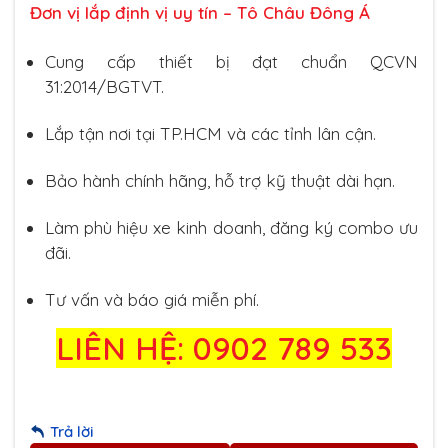
Đơn vị lắp định vị uy tín – Tô Châu Đông Á
Cung cấp thiết bị đạt chuẩn QCVN
31:2014/BGTVT.
Lắp tận nơi tại TP.HCM và các tỉnh lân cận.
Bảo hành chính hãng, hỗ trợ kỹ thuật dài hạn.
Làm phù hiệu xe kinh doanh, đăng ký combo ưu
đãi.
Tư vấn và báo giá miễn phí.
LIÊN HỆ: 0902 789 533
Trả lời