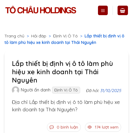
Skip
to
content
Trang chủ
>
Hỏi đáp
>
Định Vị Ô Tô
>
Lắp thiết bị định vị ô
tô làm phù hiệu xe kinh doanh tại Thái Nguyên
Lắp thiết bị định vị ô tô làm phù
hiệu xe kinh doanh tại Thái
Nguyên
Người ẩn danh
Định Vị Ô Tô
Đã hỏi:
31/10/2025
Địa chỉ Lắp thiết bị định vị ô tô làm phù hiệu xe
kinh doanh tại Thái Nguyên?
0 bình luận
174 lượt xem