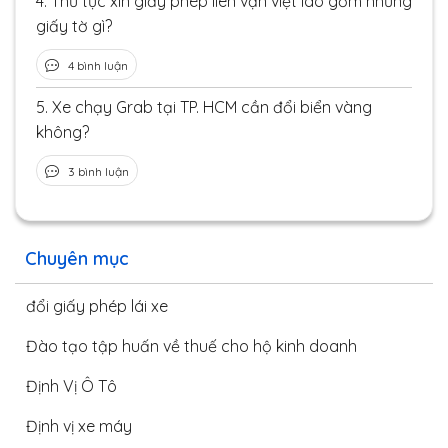
4.
Thủ tục xin giấy phép liên vận việt lào gồm những
giấy tờ gì?
4 bình luận
5.
Xe chạy Grab tại TP. HCM cần đổi biển vàng
không?
3 bình luận
Chuyên mục
đổi giấy phép lái xe
Đào tạo tập huấn về thuế cho hộ kinh doanh
Định Vị Ô Tô
Định vị xe máy