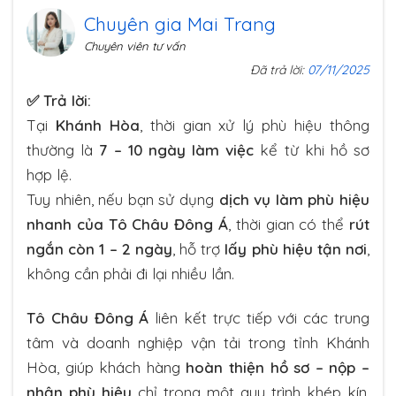
Chuyên gia Mai Trang
Chuyên viên tư vấn
Đã trả lời:
07/11/2025
✅ Trả lời:
Tại
Khánh Hòa
, thời gian xử lý phù hiệu thông
thường là
7 – 10 ngày làm việc
kể từ khi hồ sơ
hợp lệ.
Tuy nhiên, nếu bạn sử dụng
dịch vụ làm phù hiệu
nhanh của Tô Châu Đông Á
, thời gian có thể
rút
ngắn còn 1 – 2 ngày
, hỗ trợ
lấy phù hiệu tận nơi
,
không cần phải đi lại nhiều lần.
Tô Châu Đông Á
liên kết trực tiếp với các trung
tâm và doanh nghiệp vận tải trong tỉnh Khánh
Hòa, giúp khách hàng
hoàn thiện hồ sơ – nộp –
nhận phù hiệu
chỉ trong một quy trình khép kín,