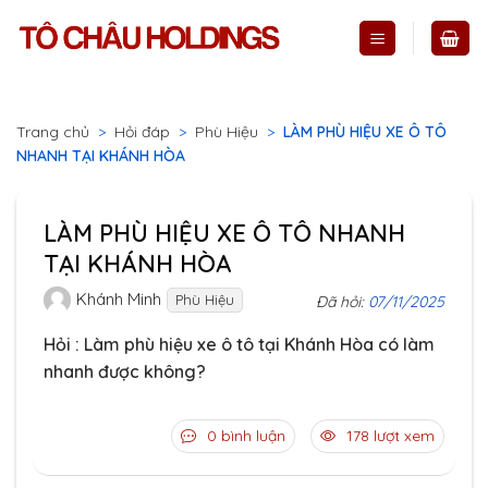
Skip
to
content
Trang chủ
>
Hỏi đáp
>
Phù Hiệu
>
LÀM PHÙ HIỆU XE Ô TÔ
NHANH TẠI KHÁNH HÒA
LÀM PHÙ HIỆU XE Ô TÔ NHANH
TẠI KHÁNH HÒA
Khánh Minh
Phù Hiệu
Đã hỏi:
07/11/2025
Hỏi : Làm phù hiệu xe ô tô tại Khánh Hòa có làm
nhanh được không?
0 bình luận
178 lượt xem