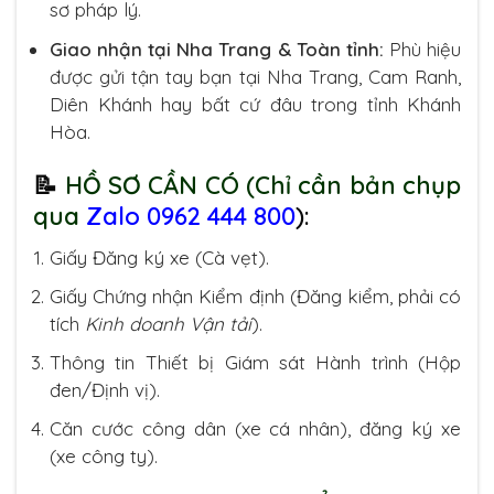
sơ pháp lý.
Giao nhận tại Nha Trang & Toàn tỉnh:
Phù hiệu
được gửi tận tay bạn tại Nha Trang, Cam Ranh,
Diên Khánh hay bất cứ đâu trong tỉnh Khánh
Hòa.
📝
HỒ SƠ CẦN CÓ (Chỉ cần bản chụp
qua
Zalo 0962 444 800
):
Giấy Đăng ký xe (Cà vẹt).
Giấy Chứng nhận Kiểm định (Đăng kiểm, phải có
tích
Kinh doanh Vận tải
).
Thông tin Thiết bị Giám sát Hành trình (Hộp
đen/Định vị).
Căn cước công dân (xe cá nhân), đăng ký xe
(xe công ty).