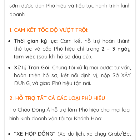
sớm được dán Phù hiệu và tiếp tục hành trình kinh
doanh.
1.
CAM KẾT TỐC ĐỘ VƯỢT TRỘI:
Thời gian kỷ lục:
Cam kết hỗ trợ hoàn thành
thủ tục và cấp Phù hiệu chỉ trong
2 – 3 ngày
làm việc
(sau khi hồ sơ đầy đủ).
Xử lý Trọn Gói:
Chúng tôi xử lý mọi bước: tư vấn,
hoàn thiện hồ sơ, kết nối định vị, nộp Sở XÂY
DỰNG, và giao Phù hiệu tận nơi.
2.
HỖ TRỢ TẤT CẢ CÁC LOẠI PHÙ HIỆU
Tô Châu Đông Á hỗ trợ làm Phù hiệu cho mọi loại
hình kinh doanh vận tải tại Khánh Hòa:
“XE HỢP ĐỒNG”
(Xe du lịch, xe chạy Grab/Be,