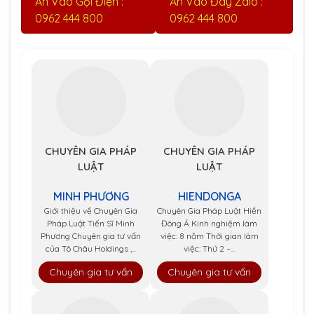
Ấn Vào Gọi Điện :
Ấn Vào Đây Zalo :
0962 444 800
0962 444 800
CHUYÊN GIA PHÁP
CHUYÊN GIA PHÁP
LUẬT
LUẬT
MINH PHƯƠNG
HIENDONGA
Giới thiệu về Chuyên Gia
Chuyên Gia Pháp Luật Hiền
Pháp Luật Tiến Sĩ Minh
Đông Á Kinh nghiệm làm
Phương Chuyên gia tư vấn
việc: 8 năm Thời gian làm
của Tô Châu Holdings ,...
việc: Thứ 2 –...
Chuyên gia tư vấn
Chuyên gia tư vấn