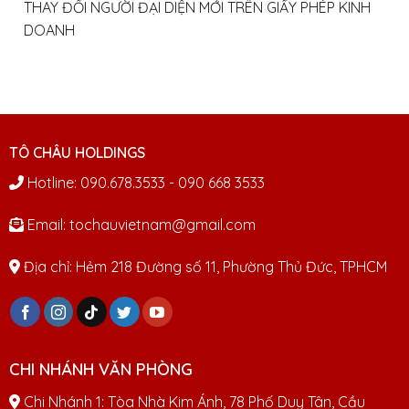
THAY ĐỔI NGƯỜI ĐẠI DIỆN MỚI TRÊN GIẤY PHÉP KINH
DOANH
TÔ CHÂU HOLDINGS
Hotline: 090.678.3533 - 090 668 3533
Email: tochauvietnam@gmail.com
Địa chỉ: Hẻm 218 Đường số 11, Phường Thủ Đức, TPHCM
CHI NHÁNH VĂN PHÒNG
Chi Nhánh 1: Tòa Nhà Kim Ánh, 78 Phố Duy Tân, Cầu