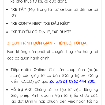
xe cho thuê tự lái, xe đưa đón).
“XE TẢI”
(Mọi trọng tải, từ xe bán tải đến xe tải
lớn).
“XE CONTAINER”
,
“XE ĐẦU KÉO”
.
“XE TUYẾN CỐ ĐỊNH”
,
“XE BUÝT”
.
3.
QUY TRÌNH ĐƠN GIẢN – TIỆN LỢI TỐI ĐA
Bạn không cần phải di chuyển hay xếp hàng tại
các cơ quan hành chính.
Tiếp nhận Online:
Chỉ cần chụp ảnh (hoặc
scan) các giấy tờ cơ bản (Đăng ký xe, Đăng
kiểm, CCCD) gửi qua
Zalo/SĐT 0962 444 800
.
Hỗ trợ A-Z:
Chúng tôi lo liệu từ việc đăng ký
Giấy phép Kinh doanh Vận tải (nếu chưa có),
lắp đặt Định vị hợp chuẩn, đến việc hoàn tất hồ