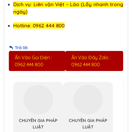
Dịch vụ: Liên vận Việt – Lào (Lấy nhanh trong
ngày)
Hotline: 0962 444 800
Trả lời
Ấn Vào Gọi Điện :
Ấn Vào Đây Zalo :
0962 444 800
0962 444 800
CHUYÊN GIA PHÁP
CHUYÊN GIA PHÁP
LUẬT
LUẬT