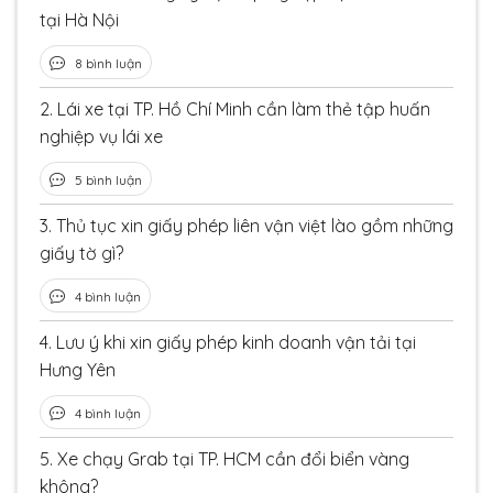
tại Hà Nội
8 bình luận
2.
Lái xe tại TP. Hồ Chí Minh cần làm thẻ tập huấn
nghiệp vụ lái xe
5 bình luận
3.
Thủ tục xin giấy phép liên vận việt lào gồm những
giấy tờ gì?
4 bình luận
4.
Lưu ý khi xin giấy phép kinh doanh vận tải tại
Hưng Yên
4 bình luận
5.
Xe chạy Grab tại TP. HCM cần đổi biển vàng
không?