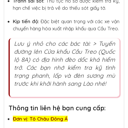
Tránh sai sót
: Thủ tục hồ sơ được kiểm tra kỹ,
hạn chế việc bị trả về do thiếu sót giấy tờ.
Kịp tiến độ:
Đặc biệt quan trọng với các xe vận
chuyển hàng hóa xuất nhập khẩu qua Cầu Treo.
Lưu ý nhỏ cho các bác tài: > Tuyến
đường lên Cửa khẩu Cầu Treo (Quốc
lộ 8A) có địa hình đèo dốc khá hiểm
trở. Các bạn nhớ kiểm tra kỹ tình
trạng phanh, lốp và đèn sương mù
trước khi khởi hành sang Lào nhé!
Thông tin liên hệ bạn cung cấp:
Đơn vị: Tô Châu Đông Á