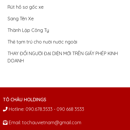
Rút hồ sơ gốc xe
Sang Tên Xe
Thành Lập Công Ty
Thẻ tạm trú cho nười nước ngoài
THAY ĐỔI NGƯỜI ĐẠI DIỆN MỚI TRÊN GIẤY PHÉP KINH
DOANH
TÔ CHÂU HOLDINGS
Hotline: 090.678.3533 - 090 668 3533
Email: tochauvietnam@gmail.com