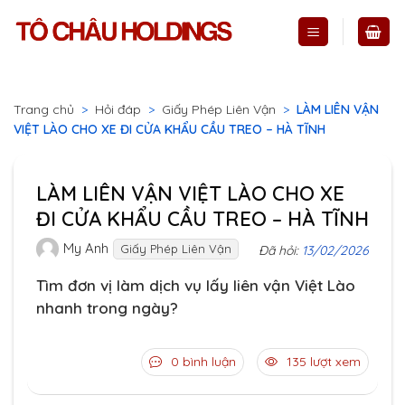
Skip
to
content
Trang chủ
>
Hỏi đáp
>
Giấy Phép Liên Vận
>
LÀM LIÊN VẬN
VIỆT LÀO CHO XE ĐI CỬA KHẨU CẦU TREO – HÀ TĨNH
LÀM LIÊN VẬN VIỆT LÀO CHO XE
ĐI CỬA KHẨU CẦU TREO – HÀ TĨNH
My Anh
Giấy Phép Liên Vận
Đã hỏi:
13/02/2026
Tìm đơn vị làm dịch vụ lấy liên vận Việt Lào
nhanh trong ngày?
0 bình luận
135 lượt xem