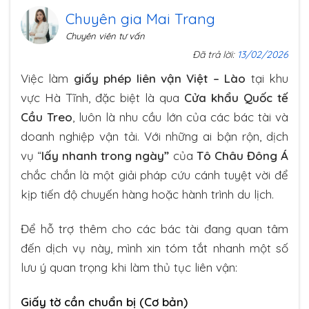
Chuyên gia Mai Trang
Chuyên viên tư vấn
Đã trả lời:
13/02/2026
Việc làm
giấy phép liên vận Việt – Lào
tại khu
vực Hà Tĩnh, đặc biệt là qua
Cửa khẩu Quốc tế
Cầu Treo
, luôn là nhu cầu lớn của các bác tài và
doanh nghiệp vận tải. Với những ai bận rộn, dịch
vụ “
lấy nhanh trong ngày”
của
Tô Châu Đông Á
chắc chắn là một giải pháp cứu cánh tuyệt vời để
kịp tiến độ chuyến hàng hoặc hành trình du lịch.
Để hỗ trợ thêm cho các bác tài đang quan tâm
đến dịch vụ này, mình xin tóm tắt nhanh một số
lưu ý quan trọng khi làm thủ tục liên vận:
Giấy tờ cần chuẩn bị (Cơ bản)