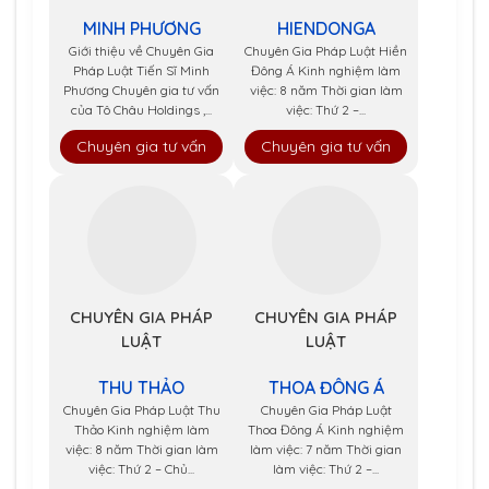
MINH PHƯƠNG
HIENDONGA
Giới thiệu về Chuyên Gia
Chuyên Gia Pháp Luật Hiền
Pháp Luật Tiến Sĩ Minh
Đông Á Kinh nghiệm làm
Phương Chuyên gia tư vấn
việc: 8 năm Thời gian làm
của Tô Châu Holdings ,...
việc: Thứ 2 –...
Chuyên gia tư vấn
Chuyên gia tư vấn
CHUYÊN GIA PHÁP
CHUYÊN GIA PHÁP
LUẬT
LUẬT
THU THẢO
THOA ĐÔNG Á
Chuyên Gia Pháp Luật Thu
Chuyên Gia Pháp Luật
Thảo Kinh nghiệm làm
Thoa Đông Á Kinh nghiệm
việc: 8 năm Thời gian làm
làm việc: 7 năm Thời gian
việc: Thứ 2 – Chủ...
làm việc: Thứ 2 –...