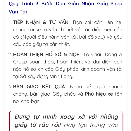
Quy Trình 3 Bước Đơn Giản Nhận Giấy Phép
Vận Tải
TIẾP NHẬN & TƯ VẤN:
Bạn chỉ cần liên hệ,
chúng tôi sẽ tư vấn chi tiết về các điều kiện cần
có (Người điều hành vận tải, bãi đỗ xe…) và yêu
cầu các giấy tờ cần thiết.
HOÀN THIỆN HỒ SƠ & NỘP:
Tô Châu Đông Á
Group soạn thảo, hoàn thiện, và đại diện bạn
nộp hồ sơ xin cấp Giấy phép kinh doanh vận tải
tại Sở xây dựng Vĩnh Long.
BÀN GIAO KẾT QUẢ:
Nhận kết quả nhanh
chóng, bàn giao Giấy phép và
Phù hiệu xe
tận
nơi cho bạn.
Đừng tự mình xoay xở với những
giấy tờ rắc rối!
Hãy tập trung vào