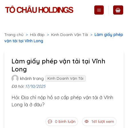
Skip
to
content
Trang chủ
>
Hỏi đáp
>
Kinh Doanh Vận Tải
>
Làm giấy phép
vận tải tại Vĩnh Long
Làm giấy phép vận tải tại Vĩnh
Long
khánh trang
Kinh Doanh Vận Tải
Đã hỏi:
17/10/2025
Hỏi: Địa chỉ nộp hồ sơ cấp phép vận tải ở Vĩnh
Long là ở đâu?
0 bình luận
161 lượt xem