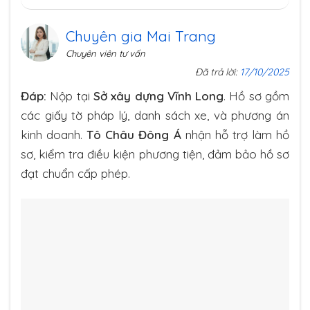
Chuyên gia Mai Trang
Chuyên viên tư vấn
Đã trả lời:
17/10/2025
Đáp:
Nộp tại
Sở xây dựng Vĩnh Long
. Hồ sơ gồm
các giấy tờ pháp lý, danh sách xe, và phương án
kinh doanh.
Tô Châu Đông Á
nhận hỗ trợ làm hồ
sơ, kiểm tra điều kiện phương tiện, đảm bảo hồ sơ
đạt chuẩn cấp phép.