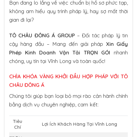
Bạn đang lo lắng về việc chuẩn bị hồ sơ phức tạp,
không am hiểu quy trình pháp lý, hay sợ mất thời
gian đi lại?
TÔ CHÂU ĐÔNG Á GROUP
– Đối tác pháp lý tin
cậy hàng đầu – Mang đến giải pháp
Xin Giấy
Phép Kinh Doanh Vận Tải TRỌN GÓI
nhanh
chóng, uy tín tại Vĩnh Long và toàn quốc!
CHÌA KHÓA VÀNG KHỞI ĐẦU HỢP PHÁP VỚI TÔ
CHÂU ĐÔNG Á
Chúng tôi giúp bạn loại bỏ mọi rào cản hành chính
bằng dịch vụ chuyên nghiệp, cam kết:
Tiêu
Lợi Ích Khách Hàng Tại Vĩnh Long
Chí