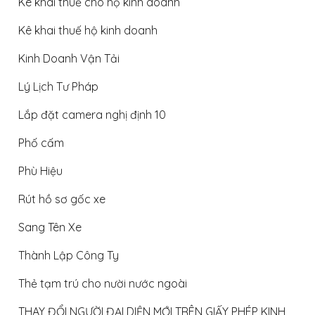
Kê khai thuế cho hộ kinh doanh
Kê khai thuế hộ kinh doanh
Kinh Doanh Vận Tải
Lý Lịch Tư Pháp
Lắp đặt camera nghị định 10
Phố cấm
Phù Hiệu
Rút hồ sơ gốc xe
Sang Tên Xe
Thành Lập Công Ty
Thẻ tạm trú cho nười nước ngoài
THAY ĐỔI NGƯỜI ĐẠI DIỆN MỚI TRÊN GIẤY PHÉP KINH