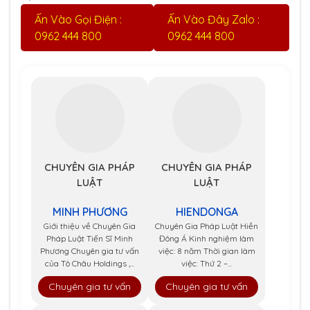
Ấn Vào Gọi Điện :
Ấn Vào Đây Zalo :
0962 444 800
0962 444 800
CHUYÊN GIA PHÁP
CHUYÊN GIA PHÁP
LUẬT
LUẬT
MINH PHƯƠNG
HIENDONGA
Giới thiệu về Chuyên Gia
Chuyên Gia Pháp Luật Hiền
Pháp Luật Tiến Sĩ Minh
Đông Á Kinh nghiệm làm
Phương Chuyên gia tư vấn
việc: 8 năm Thời gian làm
của Tô Châu Holdings ,...
việc: Thứ 2 –...
Chuyên gia tư vấn
Chuyên gia tư vấn