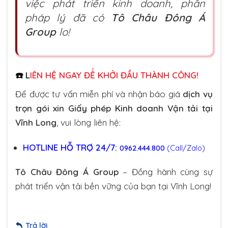
việc phát triển kinh doanh, phần
pháp lý đã có
Tô Châu Đông Á
Group
lo!
☎️ L
IÊN HỆ NGAY ĐỂ KHỞI ĐẦU THÀNH CÔNG!
Để được tư vấn miễn phí và nhận báo giá
dịch vụ
trọn gói xin Giấy phép Kinh doanh Vận tải tại
Vĩnh Long
, vui lòng liên hệ:
HOTLINE HỖ TRỢ 24/7:
0962.444.800
(Call/Zalo)
Tô Châu Đông Á Group
– Đồng hành cùng sự
phát triển vận tải bền vững của bạn tại Vĩnh Long!
Trả lời