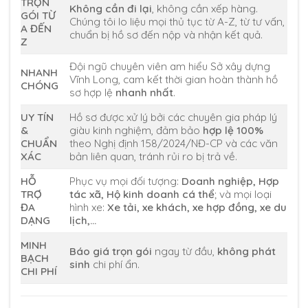
TRỌN
Không cần đi lại
, không cần xếp hàng.
GÓI TỪ
Chúng tôi lo liệu mọi thủ tục từ A-Z, từ tư vấn,
A ĐẾN
chuẩn bị hồ sơ đến nộp và nhận kết quả.
Z
Đội ngũ chuyên viên am hiểu Sở xây dựng
NHANH
Vĩnh Long, cam kết thời gian hoàn thành hồ
CHÓNG
sơ hợp lệ
nhanh nhất
.
UY TÍN
Hồ sơ được xử lý bởi các chuyên gia pháp lý
&
giàu kinh nghiệm, đảm bảo
hợp lệ 100%
CHUẨN
theo Nghị định 158/2024/NĐ-CP và các văn
XÁC
bản liên quan, tránh rủi ro bị trả về.
HỖ
Phục vụ mọi đối tượng:
Doanh nghiệp, Hợp
TRỢ
tác xã, Hộ kinh doanh cá thể
; và mọi loại
ĐA
hình xe:
Xe tải, xe khách, xe hợp đồng, xe du
DẠNG
lịch,…
MINH
Báo giá trọn gói
ngay từ đầu,
không phát
BẠCH
sinh
chi phí ẩn.
CHI PHÍ