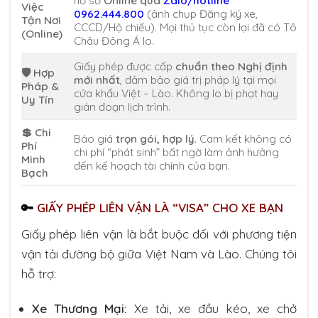
hồ sơ
Online qua
Zalo/hotline
Việc
0962.444.800
(ảnh chụp Đăng ký xe,
Tận Nơi
CCCD/Hộ chiếu). Mọi thủ tục còn lại đã có Tô
(Online)
Châu Đông Á lo.
Giấy phép được cấp
chuẩn theo Nghị định
🛡️ Hợp
mới nhất
, đảm bảo giá trị pháp lý tại mọi
Pháp &
cửa khẩu Việt – Lào. Không lo bị phạt hay
Uy Tín
gián đoạn lịch trình.
💲 Chi
Báo giá
trọn gói, hợp lý
. Cam kết không có
Phí
chi phí “phát sinh” bất ngờ làm ảnh hưởng
Minh
đến kế hoạch tài chính của bạn.
Bạch
🔑
GIẤY PHÉP LIÊN VẬN LÀ “VISA” CHO XE BẠN
Giấy phép liên vận là bắt buộc đối với phương tiện
vận tải đường bộ giữa Việt Nam và Lào. Chúng tôi
hỗ trợ:
Xe Thương Mại:
Xe tải, xe đầu kéo, xe chở