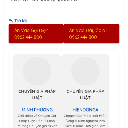
Trả lời
Ấn Vào Gọi Điện :
Ấn Vào Đây Zalo :
0962 444 800
0962 444 800
CHUYÊN GIA PHÁP
CHUYÊN GIA PHÁP
LUẬT
LUẬT
MINH PHƯƠNG
HIENDONGA
Giới thiệu về Chuyên Gia
Chuyên Gia Pháp Luật Hiền
Pháp Luật Tiến Sĩ Minh
Đông Á Kinh nghiệm làm
Phương Chuyên gia tư vấn
việc: 8 năm Thời gian làm