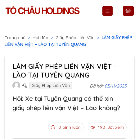
Skip
to
content
Trang chủ
>
Hỏi đáp
>
Giấy Phép Liên Vận
>
LÀM GIẤY PHÉP
LIÊN VẬN VIỆT – LÀO TẠI TUYÊN QUANG
LÀM GIẤY PHÉP LIÊN VẬN VIỆT –
LÀO TẠI TUYÊN QUANG
Kỳ
Giấy Phép Liên Vận
Đã hỏi:
03/11/2025
Hỏi: Xe tại Tuyên Quang có thể xin
giấy phép liên vận Việt – Lào không?
0 bình luận
190 lượt xem