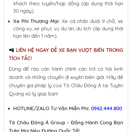
khách theo tuyến/hợp đồng (áp dụng thời hạn
30 ngày).
Xe Phi Thương Mại:
Xe cá nhân dưới 9 chỗ, xe
công vụ, xe phục vụ dự án, du lịch (áp dụng thời
hạn lên đến 1 năm).
📲
LIÊN HỆ NGAY ĐỂ XE BẠN VƯỢT BIÊN TRONG
TÍCH TẮC!
Đừng để rào cản hành chính cản trở cơ hội kinh
doanh và những chuyến đi xuyên biên giới. Hãy để
chuyên gia pháp lý của Tô Châu Đông Á tại Tuyên
Quang xử lý giúp bạn!
HOTLINE/ZALO Tư Vấn Miễn Phí:
0962.444.800
Tô Châu Đông Á Group – Đồng Hành Cùng Bạn
Trên Mọi Nẻo Đường Quốc Tế!