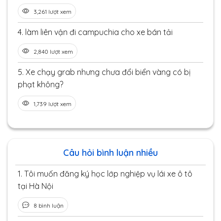
3,261 lượt xem
4.
làm liên vận đi campuchia cho xe bán tải
2,840 lượt xem
5.
Xe chạy grab nhưng chưa đổi biển vàng có bị
phạt không?
1,739 lượt xem
Câu hỏi bình luận nhiều
1.
Tôi muốn đăng ký học lớp nghiệp vụ lái xe ô tô
tại Hà Nội
8 bình luận