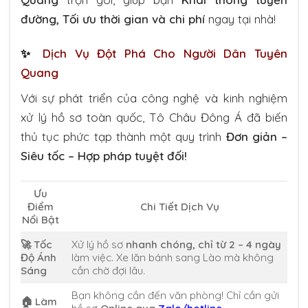
đường, Tối ưu thời gian và chi phí
ngay tại nhà!
✨
Dịch Vụ Đột Phá Cho Người Dân Tuyên
Quang
Với sự phát triển của công nghệ và kinh nghiệm
xử lý hồ sơ toàn quốc, Tô Châu Đông Á đã biến
thủ tục phức tạp thành một quy trình
Đơn giản –
Siêu tốc – Hợp pháp tuyệt đối!
Ưu
Điểm
Chi Tiết Dịch Vụ
Nổi Bật
🚀 Tốc
Xử lý hồ sơ
nhanh chóng, chỉ từ 2 – 4 ngày
Độ Ánh
làm việc. Xe lăn bánh sang Lào mà không
Sáng
cần chờ đợi lâu.
Bạn không cần đến văn phòng! Chỉ cần gửi
🏠 Làm