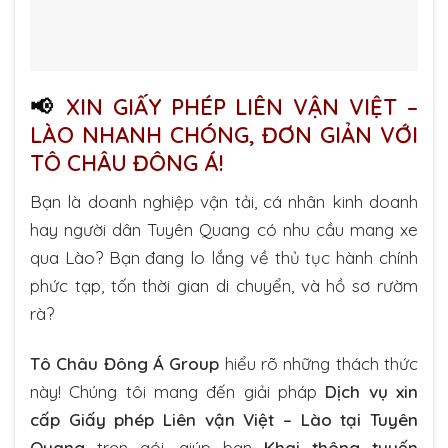
📢
XIN GIẤY PHÉP LIÊN VẬN VIỆT –
LÀO NHANH CHÓNG, ĐƠN GIẢN VỚI
TÔ CHÂU ĐÔNG Á!
Bạn là doanh nghiệp vận tải, cá nhân kinh doanh
hay người dân Tuyên Quang có nhu cầu mang xe
qua Lào? Bạn đang lo lắng về thủ tục hành chính
phức tạp, tốn thời gian di chuyển, và hồ sơ rườm
rà?
Tô Châu Đông Á Group
hiểu rõ những thách thức
này! Chúng tôi mang đến giải pháp
Dịch vụ xin
cấp Giấy phép Liên vận Việt – Lào tại Tuyên
Quang
trọn gói, giúp bạn
Khai thông tuyến