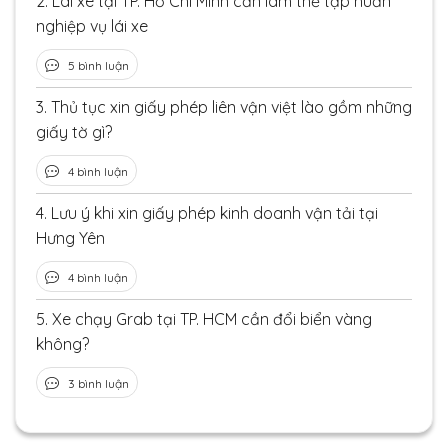
2.
Lái xe tại TP. Hồ Chí Minh cần làm thẻ tập huấn
nghiệp vụ lái xe
5 bình luận
3.
Thủ tục xin giấy phép liên vận việt lào gồm những
giấy tờ gì?
4 bình luận
4.
Lưu ý khi xin giấy phép kinh doanh vận tải tại
Hưng Yên
4 bình luận
5.
Xe chạy Grab tại TP. HCM cần đổi biển vàng
không?
3 bình luận