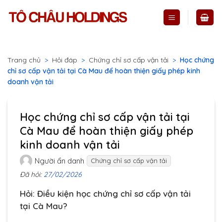
Skip
to
content
Trang chủ
>
Hỏi đáp
>
Chứng chỉ sơ cấp vận tải
>
Học chứng
chỉ sơ cấp vận tải tại Cà Mau để hoàn thiện giấy phép kinh
doanh vận tải
Học chứng chỉ sơ cấp vận tải tại
Cà Mau để hoàn thiện giấy phép
kinh doanh vận tải
Người ẩn danh
Chứng chỉ sơ cấp vận tải
Đã hỏi:
27/02/2026
Hỏi: Điều kiện học chứng chỉ sơ cấp vận tải
tại Cà Mau?