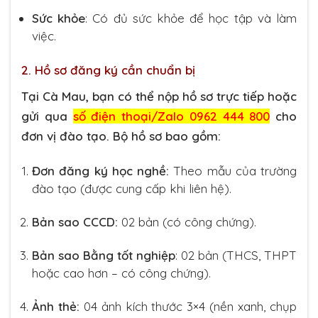
Sức khỏe
: Có đủ sức khỏe để học tập và làm
việc.
2. Hồ sơ đăng ký cần chuẩn bị
Tại Cà Mau, bạn có thể nộp hồ sơ trực tiếp hoặc
gửi qua
số điện thoại/Zalo 0962 444 800
cho
đơn vị đào tạo. Bộ hồ sơ bao gồm:
Đơn đăng ký học nghề:
Theo mẫu của trường
đào tạo (được cung cấp khi liên hệ).
Bản sao CCCD:
02 bản (có công chứng).
Bản sao Bằng tốt nghiệp
: 02 bản (THCS, THPT
hoặc cao hơn – có công chứng).
Ảnh thẻ:
04 ảnh kích thước 3×4 (nền xanh, chụp