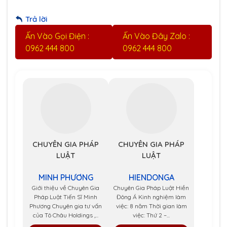
Trả lời
Ấn Vào Gọi Điện :
Ấn Vào Đây Zalo :
0962 444 800
0962 444 800
CHUYÊN GIA PHÁP
CHUYÊN GIA PHÁP
LUẬT
LUẬT
MINH PHƯƠNG
HIENDONGA
Giới thiệu về Chuyên Gia
Chuyên Gia Pháp Luật Hiền
Pháp Luật Tiến Sĩ Minh
Đông Á Kinh nghiệm làm
Phương Chuyên gia tư vấn
việc: 8 năm Thời gian làm
của Tô Châu Holdings ,...
việc: Thứ 2 –...