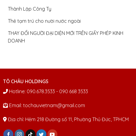
Thành Lập Công Ty
Thẻ tạm trú cho nười nước ngoài
THAY ĐỔI NGƯỜI ĐẠI DIỆN MỚI TRÊN GIẤY PHÉP KINH
DOANH
TÔ CHÂU HOLDINGS
Hotline: 090.678.3533 - 090 668 3533
Email: tochauvietnam@gmail.com
Địa chỉ: Hẻm 218 Đường số 11, Phường Thủ Đức, TPHCM