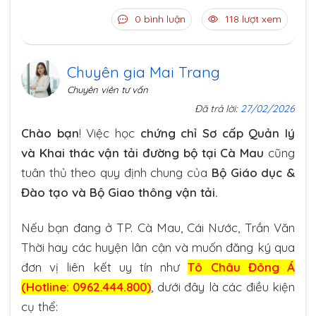
0 bình luận
118 lượt xem
Chuyên gia Mai Trang
Chuyên viên tư vấn
Đã trả lời:
27/02/2026
Chào bạn
! Việc học
chứng chỉ Sơ cấp Quản lý
và Khai thác vận tải đường bộ tại Cà Mau
cũng
tuân thủ theo quy định chung của
Bộ Giáo dục &
Đào tạo và Bộ Giao thông vận tải.
Nếu bạn đang ở TP. Cà Mau, Cái Nước, Trần Văn
Thời hay các huyện lân cận và muốn đăng ký qua
đơn vị liên kết uy tín như
Tô Châu Đông Á
(Hotline: 0962.444.800)
, dưới đây là các điều kiện
cụ thể: