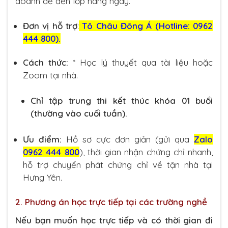
doanh để đến lớp hàng ngày.
Đơn vị hỗ trợ
:
Tô Châu Đông Á (Hotline: 0962
444 800).
Cách thức:
* Học lý thuyết qua tài liệu hoặc
Zoom tại nhà.
Chỉ tập trung thi kết thúc khóa 01 buổi
(thường vào cuối tuần).
Ưu điểm:
Hồ sơ cực đơn giản (gửi qua
Zalo
0962 444 800
), thời gian nhận chứng chỉ nhanh,
hỗ trợ chuyển phát chứng chỉ về tận nhà tại
Hưng Yên.
2. Phương án học trực tiếp tại các trường nghề
Nếu bạn muốn học trực tiếp và có thời gian đi