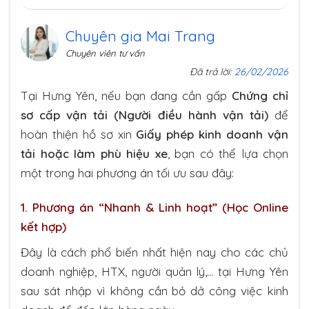
Chuyên gia Mai Trang
Chuyên viên tư vấn
Đã trả lời:
26/02/2026
Tại Hưng Yên, nếu bạn đang cần gấp
Chứng chỉ
sơ cấp vận tải (Người điều hành vận tải)
để
hoàn thiện hồ sơ xin
Giấy phép kinh doanh vận
tải hoặc làm phù hiệu xe
, bạn có thể lựa chọn
một trong hai phương án tối ưu sau đây:
1. Phương án “Nhanh & Linh hoạt” (Học Online
kết hợp)
Đây là cách phổ biến nhất hiện nay cho các chủ
doanh nghiệp, HTX, người quản lý,… tại Hưng Yên
sau sát nhập vì không cần bỏ dở công việc kinh