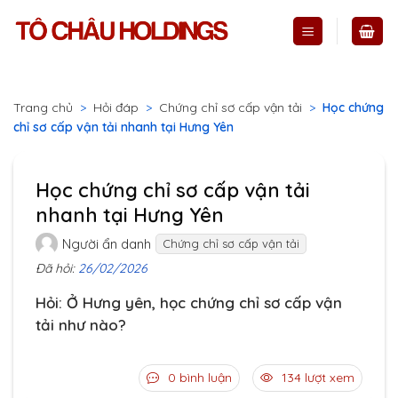
Skip
to
content
Trang chủ
>
Hỏi đáp
>
Chứng chỉ sơ cấp vận tải
>
Học chứng
chỉ sơ cấp vận tải nhanh tại Hưng Yên
Học chứng chỉ sơ cấp vận tải
nhanh tại Hưng Yên
Người ẩn danh
Chứng chỉ sơ cấp vận tải
Đã hỏi:
26/02/2026
Hỏi: Ở Hưng yên, học chứng chỉ sơ cấp vận
tải như nào?
0 bình luận
134 lượt xem