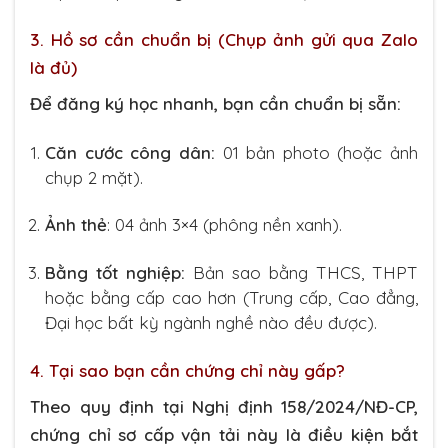
3. Hồ sơ cần chuẩn bị (Chụp ảnh gửi qua Zalo
là đủ)
Để đăng ký học nhanh, bạn cần chuẩn bị sẵn:
Căn cước công dân:
01 bản photo (hoặc ảnh
chụp 2 mặt).
Ảnh thẻ
: 04 ảnh 3×4 (phông nền xanh).
Bằng tốt nghiệp:
Bản sao bằng THCS, THPT
hoặc bằng cấp cao hơn (Trung cấp, Cao đẳng,
Đại học bất kỳ ngành nghề nào đều được).
4. Tại sao bạn cần chứng chỉ này gấp?
Theo quy định tại Nghị định 158/2024/NĐ-CP,
chứng chỉ sơ cấp vận tải này là điều kiện bắt