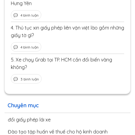
Hưng Yên
4 bình luận
4.
Thủ tục xin giấy phép liên vận việt lào gồm những
giấy tờ gì?
4 bình luận
5.
Xe chạy Grab tại TP. HCM cần đổi biển vàng
không?
3 bình luận
Chuyên mục
đổi giấy phép lái xe
Đào tạo tập huấn về thuế cho hộ kinh doanh