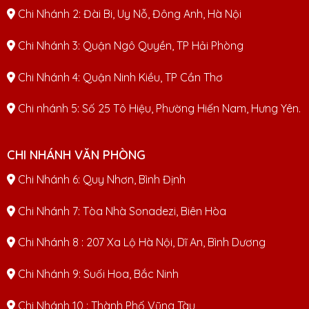
Chi Nhánh 2: Đài Bi, Uy Nỗ, Đông Anh, Hà Nội
Chi Nhánh 3: Quận Ngô Quyền, TP Hải Phòng
Chi Nhánh 4: Quận Ninh Kiều, TP Cần Thơ
Chi nhánh 5: Số 25 Tô Hiệu, Phường Hiến Nam, Hưng Yên.
CHI NHÁNH VĂN PHÒNG
Chi Nhánh 6: Quy Nhơn, Bình Định
Chi Nhánh 7: Tòa Nhà Sonadezi, Biên Hòa
Chi Nhánh 8 : 207 Xa Lộ Hà Nội, Dĩ An, Bình Dương
Chi Nhánh 9: Suối Hoa, Bắc Ninh
Chi Nhánh 10 : Thành Phố Vũng Tàu