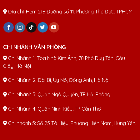
Địa chỉ: Hẻm 218 Đường số 11, Phường Thủ Đức, TPHCM
CHI NHÁNH VĂN PHÒNG
Chi Nhánh 1: Tòa Nhà Kim Ánh, 78 Phố Duy Tân, Cầu
Giấy, Hà Nội
Chi Nhánh 2: Đài Bi, Uy Nỗ, Đông Anh, Hà Nội
Chi Nhánh 3: Quận Ngô Quyền, TP Hải Phòng
Chi Nhánh 4: Quận Ninh Kiều, TP Cần Thơ
Chi nhánh 5: Số 25 Tô Hiệu, Phường Hiến Nam, Hưng Yên.