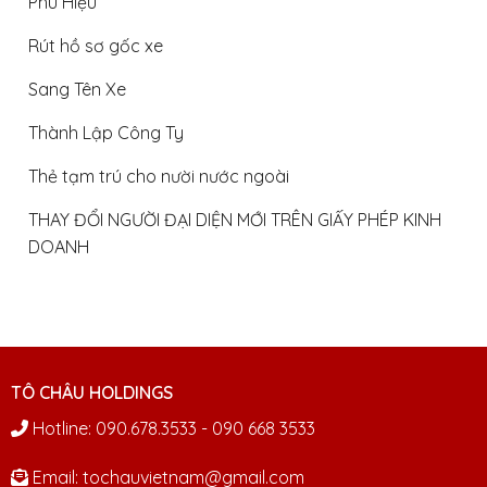
Phù Hiệu
Rút hồ sơ gốc xe
Sang Tên Xe
Thành Lập Công Ty
Thẻ tạm trú cho nười nước ngoài
THAY ĐỔI NGƯỜI ĐẠI DIỆN MỚI TRÊN GIẤY PHÉP KINH
DOANH
TÔ CHÂU HOLDINGS
Hotline: 090.678.3533 - 090 668 3533
Email: tochauvietnam@gmail.com