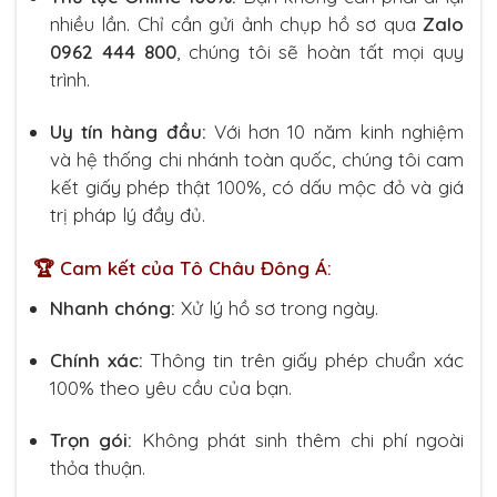
nhiều lần. Chỉ cần gửi ảnh chụp hồ sơ qua
Zalo
0962 444 800
, chúng tôi sẽ hoàn tất mọi quy
trình.
Uy tín hàng đầu:
Với hơn 10 năm kinh nghiệm
và hệ thống chi nhánh toàn quốc, chúng tôi cam
kết giấy phép thật 100%, có dấu mộc đỏ và giá
trị pháp lý đầy đủ.
🏆 Cam kết của Tô Châu Đông Á:
Nhanh chóng:
Xử lý hồ sơ trong ngày.
Chính xác:
Thông tin trên giấy phép chuẩn xác
100% theo yêu cầu của bạn.
Trọn gói:
Không phát sinh thêm chi phí ngoài
thỏa thuận.