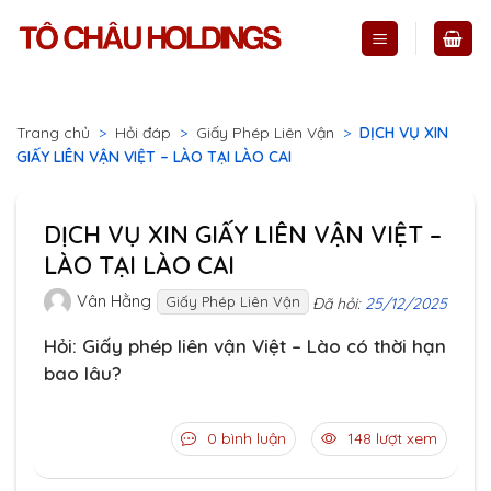
Skip
to
content
Trang chủ
>
Hỏi đáp
>
Giấy Phép Liên Vận
>
DỊCH VỤ XIN
GIẤY LIÊN VẬN VIỆT – LÀO TẠI LÀO CAI
DỊCH VỤ XIN GIẤY LIÊN VẬN VIỆT –
LÀO TẠI LÀO CAI
Vân Hằng
Giấy Phép Liên Vận
Đã hỏi:
25/12/2025
Hỏi: Giấy phép liên vận Việt – Lào có thời hạn
bao lâu?
0 bình luận
148 lượt xem