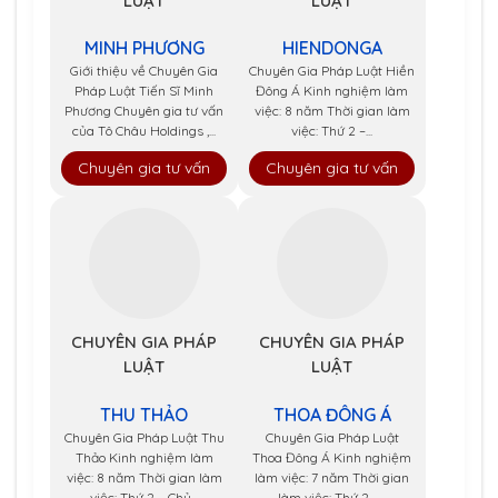
LUẬT
LUẬT
MINH PHƯƠNG
HIENDONGA
Giới thiệu về Chuyên Gia
Chuyên Gia Pháp Luật Hiền
Pháp Luật Tiến Sĩ Minh
Đông Á Kinh nghiệm làm
Phương Chuyên gia tư vấn
việc: 8 năm Thời gian làm
của Tô Châu Holdings ,...
việc: Thứ 2 –...
Chuyên gia tư vấn
Chuyên gia tư vấn
CHUYÊN GIA PHÁP
CHUYÊN GIA PHÁP
LUẬT
LUẬT
THU THẢO
THOA ĐÔNG Á
Chuyên Gia Pháp Luật Thu
Chuyên Gia Pháp Luật
Thảo Kinh nghiệm làm
Thoa Đông Á Kinh nghiệm
việc: 8 năm Thời gian làm
làm việc: 7 năm Thời gian
việc: Thứ 2 – Chủ...
làm việc: Thứ 2 –...