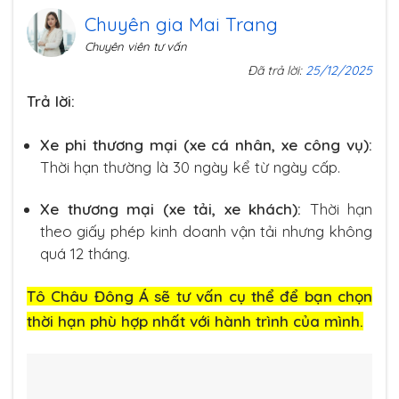
Chuyên gia Mai Trang
Chuyên viên tư vấn
Đã trả lời:
25/12/2025
Trả lời:
Xe phi thương mại (xe cá nhân, xe công vụ):
Thời hạn thường là 30 ngày kể từ ngày cấp.
Xe thương mại (xe tải, xe khách):
Thời hạn
theo giấy phép kinh doanh vận tải nhưng không
quá 12 tháng.
Tô Châu Đông Á sẽ tư vấn cụ thể để bạn chọn
thời hạn phù hợp nhất với hành trình của mình.