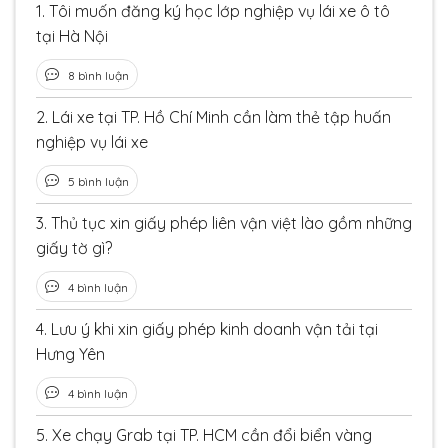
1.
Tôi muốn đăng ký học lớp nghiệp vụ lái xe ô tô
tại Hà Nội
8 bình luận
2.
Lái xe tại TP. Hồ Chí Minh cần làm thẻ tập huấn
nghiệp vụ lái xe
5 bình luận
3.
Thủ tục xin giấy phép liên vận việt lào gồm những
giấy tờ gì?
4 bình luận
4.
Lưu ý khi xin giấy phép kinh doanh vận tải tại
Hưng Yên
4 bình luận
5.
Xe chạy Grab tại TP. HCM cần đổi biển vàng