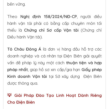
bền vững.
Theo
Nghị định 158/2024/NĐ-CP
, người điều
hành vận tải phải có bằng cấp chuyên môn tối
thiểu là
Chứng chỉ Sơ cấp Vận tải
(Chứng chỉ
Điều hành Vận tải).
Tô Châu Đông Á
là đơn vị hàng đầu hỗ trợ các
doanh nghiệp và cá nhân tại Điện Biên giải quyết
vấn đề pháp lý này một cách
thuận tiện và hợp
pháp nhất
, giúp hồ sơ xin cấp/gia hạn
Giấy phép
Kinh doanh Vận tải
tại Sở xây dựng Điện Biên
được thông qua.
💡 Giải Pháp Đào Tạo Linh Hoạt Dành Riêng
Cho Điện Biên