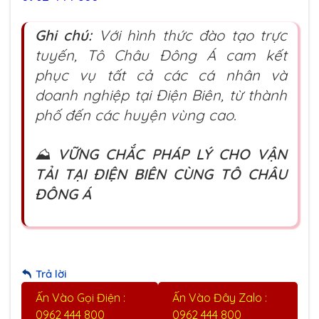
Ghi chú:
Với hình thức đào tạo trực
tuyến, Tô Châu Đông Á cam kết
phục vụ tất cả các cá nhân và
doanh nghiệp tại Điện Biên, từ thành
phố đến các huyện vùng cao.
⛰️
VỮNG CHẮC PHÁP LÝ CHO VẬN
TẢI TẠI ĐIỆN BIÊN CÙNG TÔ CHÂU
ĐÔNG Á
Trả lời
Ấn Vào Gọi Điện :
Ấn Vào Đây Zalo :
0962 444 800
0962 444 800