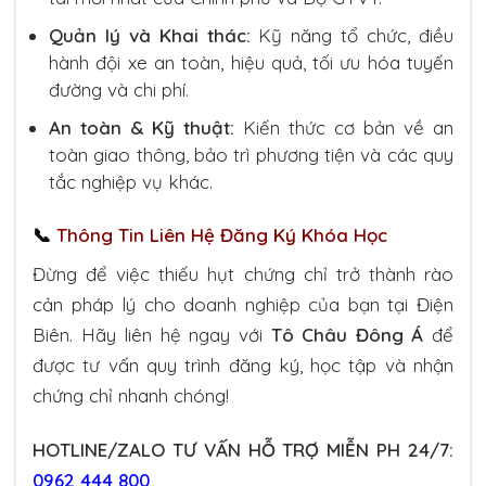
Quản lý và Khai thác:
Kỹ năng tổ chức, điều
hành đội xe an toàn, hiệu quả, tối ưu hóa tuyến
đường và chi phí.
An toàn & Kỹ thuật:
Kiến thức cơ bản về an
toàn giao thông, bảo trì phương tiện và các quy
tắc nghiệp vụ khác.
📞
Thông Tin Liên Hệ Đăng Ký Khóa Học
Đừng để việc thiếu hụt chứng chỉ trở thành rào
cản pháp lý cho doanh nghiệp của bạn tại Điện
Biên. Hãy liên hệ ngay với
Tô Châu Đông Á
để
được tư vấn quy trình đăng ký, học tập và nhận
chứng chỉ nhanh chóng!
HOTLINE/ZALO TƯ VẤN HỖ TRỢ MIỄN PH 24/7:
0962 444 800