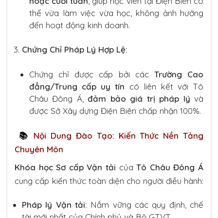
hoặc cuối tuần
, giúp học viên tại Điện Biên có
thể vừa làm việc vừa học, không ảnh hưởng
đến hoạt động kinh doanh.
Chứng Chỉ Pháp Lý Hợp Lệ:
Chứng chỉ được cấp bởi các
Trường Cao
đẳng/Trung cấp uy tín
có liên kết với Tô
Châu Đông Á,
đảm bảo giá trị pháp lý
và
được Sở Xây dựng Điện Biên chấp nhận 100%.
📚
Nội Dung Đào Tạo: Kiến Thức Nền Tảng
Chuyên Môn
Khóa học Sơ cấp Vận tải
của
Tô Châu Đông Á
cung cấp kiến thức toàn diện cho người điều hành:
Pháp lý Vận tải:
Nắm vững các quy định, chế
tài mới nhất của Chính phủ và Bộ GTVT.