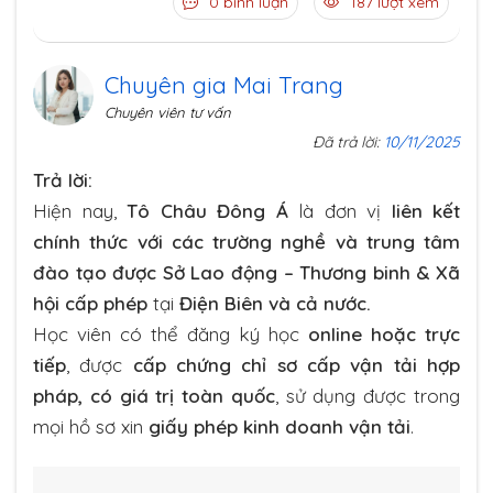
0 bình luận
187 lượt xem
Chuyên gia Mai Trang
Chuyên viên tư vấn
Đã trả lời:
10/11/2025
Trả lời:
Hiện nay,
Tô Châu Đông Á
là đơn vị
liên kết
chính thức với các trường nghề và trung tâm
đào tạo được Sở Lao động – Thương binh & Xã
hội cấp phép
tại
Điện Biên và cả nước.
Học viên có thể đăng ký học
online hoặc trực
tiếp
, được
cấp chứng chỉ sơ cấp vận tải hợp
pháp, có giá trị toàn quốc
, sử dụng được trong
mọi hồ sơ xin
giấy phép kinh doanh vận tải
.