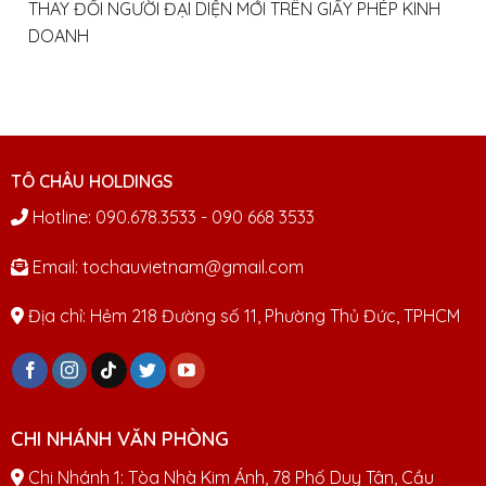
THAY ĐỔI NGƯỜI ĐẠI DIỆN MỚI TRÊN GIẤY PHÉP KINH
DOANH
TÔ CHÂU HOLDINGS
Hotline: 090.678.3533 - 090 668 3533
Email: tochauvietnam@gmail.com
Địa chỉ: Hẻm 218 Đường số 11, Phường Thủ Đức, TPHCM
CHI NHÁNH VĂN PHÒNG
Chi Nhánh 1: Tòa Nhà Kim Ánh, 78 Phố Duy Tân, Cầu