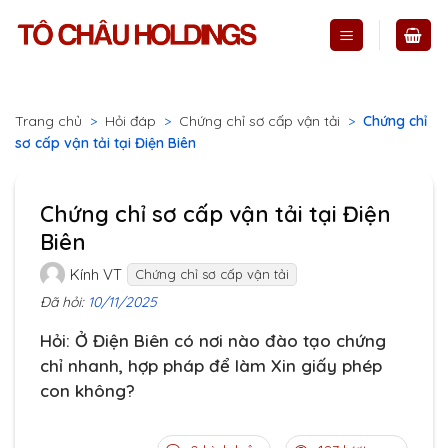
Skip
to
content
Trang chủ
>
Hỏi đáp
>
Chứng chỉ sơ cấp vận tải
>
Chứng chỉ
sơ cấp vận tải tại Điện Biên
Chứng chỉ sơ cấp vận tải tại Điện
Biên
Kính VT
Chứng chỉ sơ cấp vận tải
Đã hỏi:
10/11/2025
Hỏi: Ở Điện Biên có nơi nào đào tạo chứng
chỉ nhanh, hợp pháp để làm Xin giấy phép
con không?