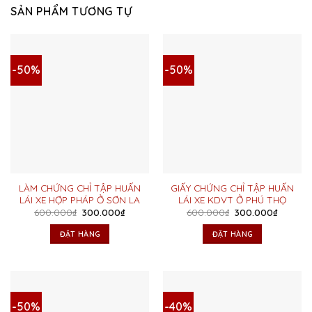
SẢN PHẨM TƯƠNG TỰ
-50%
-50%
LÀM CHỨNG CHỈ TẬP HUẤN
GIẤY CHỨNG CHỈ TẬP HUẤN
LÁI XE HỢP PHÁP Ở SƠN LA
LÁI XE KDVT Ở PHÚ THỌ
Giá
Giá
Giá
Giá
600.000
₫
300.000
₫
600.000
₫
300.000
₫
gốc
hiện
gốc
hiện
là:
tại
là:
tại
ĐẶT HÀNG
ĐẶT HÀNG
600.000₫.
là:
600.000₫.
là:
300.000₫.
300.000
-50%
-40%