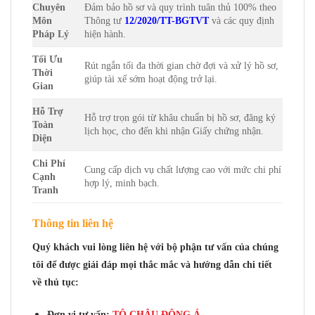
Chuyên
Đảm bảo hồ sơ và quy trình tuân thủ 100% theo
Môn
Thông tư
12/2020/TT-BGTVT
và các quy định
Pháp Lý
hiện hành.
Tối Ưu
Rút ngắn tối đa thời gian chờ đợi và xử lý hồ sơ,
Thời
giúp tài xế sớm hoạt động trở lại.
Gian
Hỗ Trợ
Hỗ trợ trọn gói từ khâu chuẩn bị hồ sơ, đăng ký
Toàn
lịch học, cho đến khi nhận Giấy chứng nhận.
Diện
Chi Phí
Cung cấp dịch vụ chất lượng cao với mức chi phí
Cạnh
hợp lý, minh bạch.
Tranh
Thông tin liên hệ
Quý khách vui lòng liên hệ với bộ phận tư vấn của chúng
tôi để được giải đáp mọi thắc mắc và hướng dẫn chi tiết
về thủ tục:
Đơn vị tư vấn:
TÔ CHÂU ĐÔNG Á