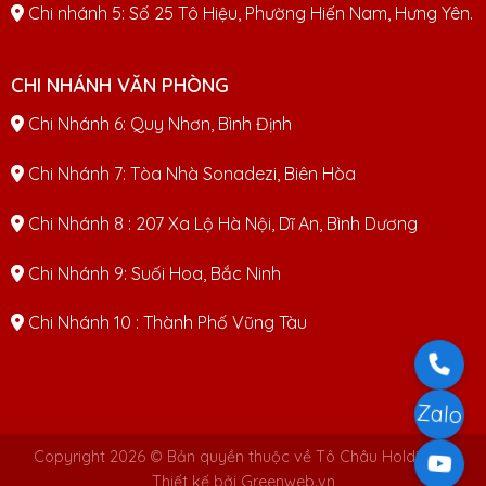
Chi nhánh 5: Số 25 Tô Hiệu, Phường Hiến Nam, Hưng Yên.
CHI NHÁNH VĂN PHÒNG
Chi Nhánh 6: Quy Nhơn, Bình Định
Chi Nhánh 7: Tòa Nhà Sonadezi, Biên Hòa
Chi Nhánh 8 : 207 Xa Lộ Hà Nội, Dĩ An, Bình Dương
Chi Nhánh 9: Suối Hoa, Bắc Ninh
Chi Nhánh 10 : Thành Phố Vũng Tàu
Zalo
Copyright 2026 © Bản quyền thuộc về Tô Châu Holdings |
Thiết kế bởi Greenweb.vn