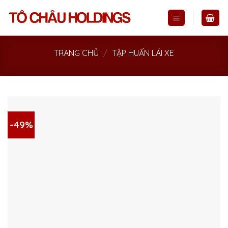
Skip
to
content
TRANG CHỦ
/
TẬP HUẤN LÁI XE
-49%