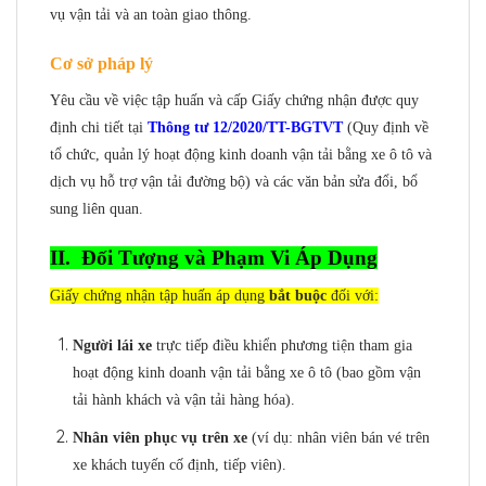
vụ vận tải và an toàn giao thông.
Cơ sở pháp lý
Yêu cầu về việc tập huấn và cấp Giấy chứng nhận được quy
định chi tiết tại
Thông tư 12/2020/TT-BGTVT
(Quy định về
tổ chức, quản lý hoạt động kinh doanh vận tải bằng xe ô tô và
dịch vụ hỗ trợ vận tải đường bộ) và các văn bản sửa đổi, bổ
sung liên quan.
II. Đối Tượng và Phạm Vi Áp Dụng
Giấy chứng nhận tập huấn áp dụng
bắt buộc
đối với:
Người lái xe
trực tiếp điều khiển phương tiện tham gia
hoạt động kinh doanh vận tải bằng xe ô tô (bao gồm vận
tải hành khách và vận tải hàng hóa).
Nhân viên phục vụ trên xe
(ví dụ: nhân viên bán vé trên
xe khách tuyến cố định, tiếp viên).