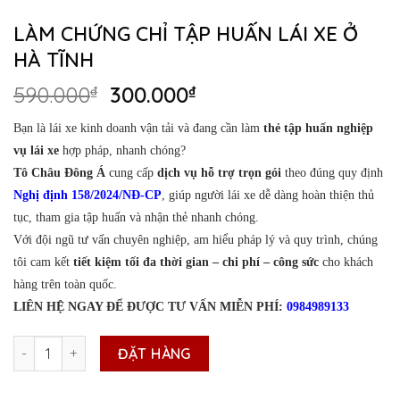
LÀM CHỨNG CHỈ TẬP HUẤN LÁI XE Ở
HÀ TĨNH
Giá
Giá
590.000
₫
300.000
₫
gốc
hiện
Bạn là lái xe kinh doanh vận tải và đang cần làm
thẻ tập huấn nghiệp
là:
tại
vụ lái xe
hợp pháp, nhanh chóng?
590.000₫.
là:
Tô Châu Đông Á
cung cấp
dịch vụ hỗ trợ trọn gói
300.000₫.
theo đúng quy định
Nghị định 158/2024/NĐ-CP
, giúp người lái xe dễ dàng hoàn thiện thủ
tục, tham gia tập huấn và nhận thẻ nhanh chóng.
Với đội ngũ tư vấn chuyên nghiệp, am hiểu pháp lý và quy trình, chúng
tôi cam kết
tiết kiệm tối đa thời gian – chi phí – công sức
cho khách
hàng trên toàn quốc.
LIÊN HỆ NGAY ĐỂ ĐƯỢC TƯ VẤN MIỄN PHÍ:
0984989133
LÀM CHỨNG CHỈ TẬP HUẤN LÁI XE Ở HÀ TĨNH số lượng
ĐẶT HÀNG