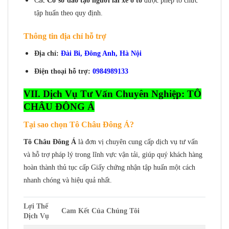
Các
Cơ sở đào tạo người lái xe ô tô
được phép tổ chức
tập huấn theo quy định.
Thông tin địa chỉ hỗ trợ
Địa chỉ:
Đài Bi, Đông Anh, Hà Nội
Điện thoại hỗ trợ:
0984989133
VII. Dịch Vụ Tư Vấn Chuyên Nghiệp: TÔ
CHÂU ĐÔNG Á
Tại sao chọn Tô Châu Đông Á?
Tô Châu Đông Á
là đơn vị chuyên cung cấp dịch vụ tư vấn
và hỗ trợ pháp lý trong lĩnh vực vận tải, giúp quý khách hàng
hoàn thành thủ tục cấp Giấy chứng nhận tập huấn một cách
nhanh chóng và hiệu quả nhất.
Lợi Thế
Cam Kết Của Chúng Tôi
Dịch Vụ