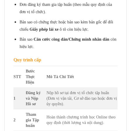
Đơn đăng ký tham gia tập huấn (theo mẫu quy định của
đơn vị tổ chức).
Bản sao có chứng thực hoặc bản sao kèm bản gốc để đối
chiếu
Giấy phép lái xe
ô tô còn hiệu lực.
Bản sao
Căn cước công dân/Chứng minh nhân dân
còn
hiệu lực.
Quy trình cấp
Bước
STT
Thực
Mô Tả Chi Tiết
Hiện
Đăng ký
Nộp hồ sơ tại đơn vị tổ chức tập huấn
1
và Nộp
(Đơn vị vận tải, Cơ sở đào tạo hoặc đơn vị
Hồ sơ
ủy quyền).
Tham
Hoàn thành chương trình học Online theo
2
gia Tập
quy định (thời lượng và nội dung).
huấn