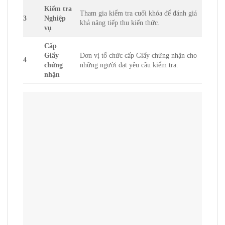
Kiểm tra
Tham gia kiểm tra cuối khóa để đánh giá
3
Nghiệp
khả năng tiếp thu kiến thức.
vụ
Cấp
Giấy
Đơn vị tổ chức cấp Giấy chứng nhận cho
4
chứng
những người đạt yêu cầu kiểm tra.
nhận