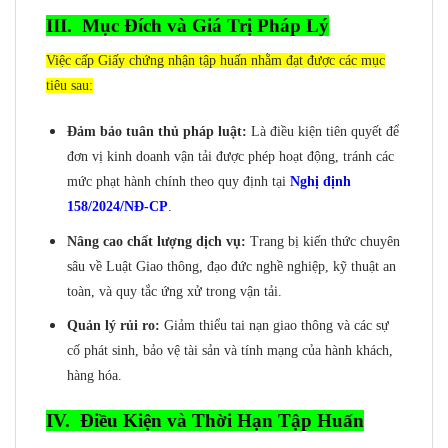
III. Mục Đích và Giá Trị Pháp Lý
Việc cấp Giấy chứng nhận tập huấn nhằm đạt được các mục
tiêu sau:
Đảm bảo tuân thủ pháp luật:
Là điều kiện tiên quyết để
đơn vị kinh doanh vận tải được phép hoạt động, tránh các
mức phạt hành chính theo quy định tại
Nghị định
158/2024/NĐ-CP
.
Nâng cao chất lượng dịch vụ:
Trang bị kiến thức chuyên
sâu về Luật Giao thông, đạo đức nghề nghiệp, kỹ thuật an
toàn, và quy tắc ứng xử trong vận tải.
Quản lý rủi ro:
Giảm thiểu tai nạn giao thông và các sự
cố phát sinh, bảo vệ tài sản và tính mạng của hành khách,
hàng hóa.
IV. Điều Kiện và Thời Hạn Tập Huấn