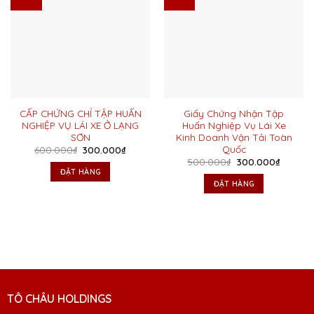
CẤP CHỨNG CHỈ TẬP HUẤN
Giấy Chứng Nhận Tập
NGHIỆP VỤ LÁI XE Ở LẠNG
Huấn Nghiệp Vụ Lái Xe
SƠN
Kinh Doanh Vận Tải Toàn
Quốc
Giá
Giá
600.000
₫
300.000
₫
gốc
hiện
Giá
Giá
500.000
₫
300.000
₫
là:
tại
gốc
hiện
ĐẶT HÀNG
600.000₫.
là:
là:
tại
ĐẶT HÀNG
300.000₫.
500.000₫.
là:
300.00
TÔ CHÂU HOLDINGS