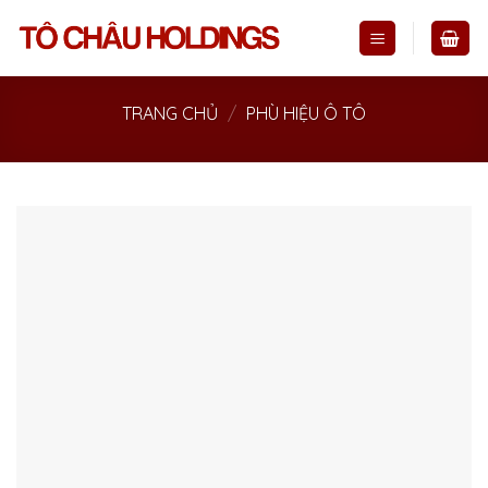
Skip
to
content
TRANG CHỦ
/
PHÙ HIỆU Ô TÔ