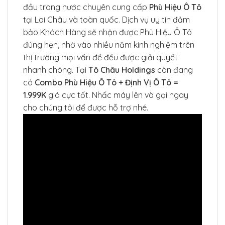
đầu trong nước chuyên cung cấp
Phù Hiệu Ô Tô
tại Lai Châu và toàn quốc. Dịch vụ uy tín đảm
bảo Khách Hàng sẽ nhận được Phù Hiệu Ô Tô
đúng hẹn, nhờ vào nhiều năm kinh nghiệm trên
thị trường mọi vấn đề đều được giải quyết
nhanh chóng. Tại
Tô Châu Holdings
còn đang
có
Combo Phù Hiệu Ô Tô + Định Vị Ô Tô =
1.999K
giá cực tốt. Nhấc máy lên và gọi ngay
cho chúng tôi để được hỗ trợ nhé.