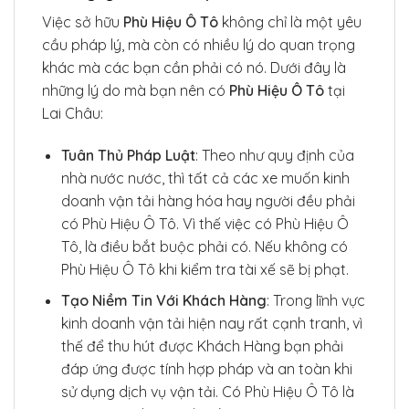
Việc sở hữu
Phù Hiệu Ô Tô
không chỉ là một yêu
cầu pháp lý, mà còn có nhiều lý do quan trọng
khác mà các bạn cần phải có nó. Dưới đây là
những lý do mà bạn nên có
Phù Hiệu Ô Tô
tại
Lai Châu:
Tuân Thủ Pháp Luật
: Theo như quy định của
nhà nước nước, thì tất cả các xe muốn kinh
doanh vận tải hàng hóa hay người đều phải
có Phù Hiệu Ô Tô. Vì thế việc có Phù Hiệu Ô
Tô, là điều bắt buộc phải có. Nếu không có
Phù Hiệu Ô Tô khi kiểm tra tài xế sẽ bị phạt.
Tạo Niềm Tin Với Khách Hàng
: Trong lĩnh vực
kinh doanh vận tải hiện nay rất cạnh tranh, vì
thế để thu hút được Khách Hàng bạn phải
đáp ứng được tính hợp pháp và an toàn khi
sử dụng dịch vụ vận tải. Có Phù Hiệu Ô Tô là