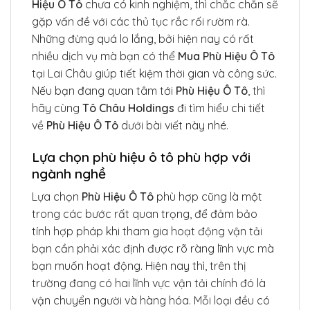
Hiệu Ô Tô
chưa có kinh nghiệm, thì chắc chắn sẽ
gặp vấn đề với các thủ tục rắc rối rườm rà.
Những đừng quá lo lắng, bởi hiện nay có rất
nhiều dịch vụ mà bạn có thể
Mua Phù Hiệu Ô Tô
tại Lai Châu giúp tiết kiệm thời gian và công sức.
Nếu bạn đang quan tâm tới
Phù Hiệu Ô Tô
, thì
hãy cùng
Tô Châu Holdings
đi tìm hiểu chi tiết
về
Phù Hiệu Ô Tô
dưới bài viết này nhé.
Lựa chọn phù hiệu ô tô phù hợp với
ngành nghề
Lựa chọn
Phù Hiệu Ô Tô
phù hợp cũng là một
trong các bước rất quan trọng, để đảm bảo
tính hợp pháp khi tham gia hoạt động vận tải
bạn cần phải xác định được rõ ràng lĩnh vực mà
bạn muốn hoạt động. Hiện nay thì, trên thị
trường đang có hai lĩnh vực vận tải chính đó là
vận chuyển người và hàng hóa. Mỗi loại đều có