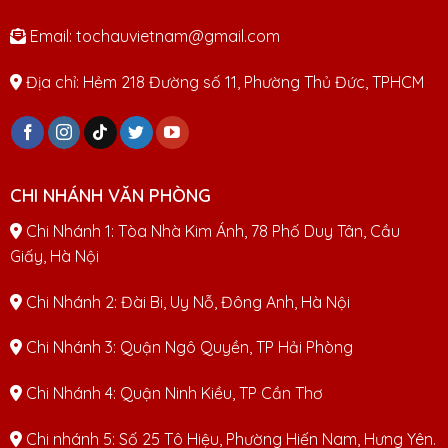
Email: tochauvietnam@gmail.com
Địa chỉ: Hẻm 218 Đường số 11, Phường Thủ Đức, TPHCM
CHI NHÁNH VĂN PHÒNG
Chi Nhánh 1: Tòa Nhà Kim Ánh, 78 Phố Duy Tân, Cầu
Giấy, Hà Nội
Chi Nhánh 2: Đài Bi, Uy Nỗ, Đông Anh, Hà Nội
Chi Nhánh 3: Quận Ngô Quyền, TP Hải Phòng
Chi Nhánh 4: Quận Ninh Kiều, TP Cần Thơ
Chi nhánh 5: Số 25 Tô Hiệu, Phường Hiến Nam, Hưng Yên.